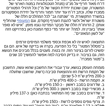
דו"ח מאוד חריף על מנ"ט (מנהל הטכנולוגיות במטה הארצי של
המשטרה, שבו שוכנת יחידת הקשר של מ"י) וכל תרגילי הפטורים
ממכרז שלה, וכתב דו"ח עוד יותר חמור וחריף על יחידת הספקטרום
במשרד התקשורת, מי "שנתנה גב" לכל המהלכים הללו של
משטרת ישראל ולשר להגנת העורף (הקודם, וגם
המעופף
שהחליף
אותו). 2 הדוחו"ת הללו של מבקר המדינה נגנזו מזמן. "איש לא סופר
אותו" בעניין זה. למה? יש יותר מדי כסף המונח כאן בפרוייקט הזה
"על לשון המאזניים".
התוצאה: לאיש זה לא אכפת וכספי משלמי המיסים זורמים
ב"מסלול הפטור" בלי כל הפרעה, בקרה או בדיקה של איש. הם גם
ימשיכו לזרום בצינור הזה. זה בטוח. מעטים בכלל מבינים את הנושא
הזה, גם בציבור. זו בדיוק הסיבה למה אפשר להמשיך 10 שנים
ב"פטור ממכרז".
מומחה העוסק בנושא, ערך עבורי את החשבון שהוא עשה, החשבון
של הקמת הרשת הזו וההוצאות סביבה (רשת, שחשבו שתעלה
כ-200 מיליון ש"ח ל-5 שנים):
א. הקמת הרשת - כ-400 מיליון ש"ח.
ב. שדרוגים בסבב ראשון - כ-150 מיליון ש"ח.
ג. מכשירי קצה בסבב ראשון: כ-300 מיליון ש"ח.
ד. שדרוגים בסבב שני (זה המתואר בכתבה כאן): כ-137 מיליון
ש"ח.
ה. צרוף גופים נוספים לרשת - כ150 מיליון ש"ח.
סה"כ
: כ-1.13 מיליארד ש"ח. ו"עוד היד נטויה" (יש עוד גופים בדרך