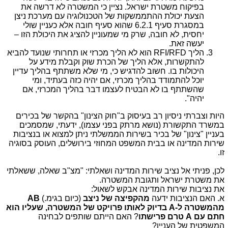
בפיקוח משטרת ישראל. נציין כי המשטרה לא דרשה את
הצעת יכולת ההתממשקות של הטכנולוגיה עם מערכת ניצן
במסגרת סעיף 6.2.1 שהוא סעיף חובה אלא כעניין שולי
יחסית, לא חובה, שרק מי שמעוניין להציג את היכולת הזו –
יעשה זאת.
הליך
RFI/RFD
הוא לא הליך מכרזי או תחרותי שנועד להביא
להתקשרות, אלא הליך של הכרת שוק וקבלת מידע על
היכולות בו. חשוב להדגיש כי, מי שלא משתתף בהליך עדיין
יוכל להתמודד בהליך מכרזי, אם יהיה כזה בעתיד, ומי
שהשתתף בו לא הבטיח לעצמו דבר בהליך המכרזי, אם
יהיה".
היות וצברתי ניסיון רב בעיסוק ב"חוק הצינון" בהקשר של בכירים
במשרד התקשורת (נושא מרתק בפני עצמו), ידעתי, שמסמכים
בעניין "צינון" של בכיר בשירות הממשלתי ניתן למצוא או בנציבות
שירות המדינה או בבית המשפט המחוזי בירושלים, העוסק בסוגיה
זו.
לכן, פניתי אל נציב שירות המדינה ושאלתי: "מצ"ב שאלה, ששאלתי
את משטרת ישראל ותגובת המשטרה.
את נציבות שירות המדינה אבקש לשאול:
א. האם הנציבות ידעה
מהקפיצה של ניצב
(כיום בגימ.)
AB
מהמשטרה ל-A בדיוק לאותו פרויקט של המשטרה, שעליו הוא
חתם עם A טרם פרישתו
? האם הייתם שותפים לבחינה
המשפטית של העניין?