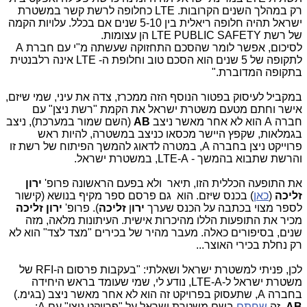
רק במהלך השנים הקרובות. LTE כחלופה לרשת קשר במשטרת
ישראל תהיה חלופה ריאלית בין 5-10 שנים אם בכלל. עלויות הקמה
של רשת LTE PUBLIC SAFETY הן עצומות.
לסיכום, אפשר לומר שהסכם התחזוקה שעשתה מ"י עם חברת A
לתקופה של 5 שנים הוא הסכם טוב וחלופת ה- LTE אינה רלבנטית
בתקופה המדוברת."
במקביל לעיסוק בפטור הנוסף הזה ממכרז, צדה את עיני, שמי שיזם,
אישר וחתם מטעם משטרת ישראל את הקמת "רשת ניצן" עם
חברה A הוא לא אחר מאשר ניצב
AB
(השם שמור במערכת), ניצב
בגמלאות, שקפץ היישר מכסאו כניצב במשטרה, להיות ראש
פרוייקט ניצן בחברה A, במטרה לדאוג להמשך הפיתוח של רשת זו
והרשת שתבוא בהמשך - LTE-A, במשטרת ישראל.
את התופעה הכללית הזו, תיאר ולא בפעם הראשונה פרופ'
ירון
זליכה
(
כאן
) בכנס שיזם. הוא גם פרסם ספר מקיף בנושא (קישור
לספר מצוי בכתבה על הכנס שערך
ירו
ן
זליכה
). פרופ'
ירון זליכה
מכיר את התופעות הללו מהיכרות אישית. העיתונות מלאה, מזה
שנים, בסיפורים כאלה. מעבר מהיר של בכירים "מצד לצד" הוא לא
רק נחלת בכירי האוצר...
לכן, פניתי למשטרת ישראל ושאלתי: "בעקבות פרסום ה-
RFI
של
משטרת ישראל ל-
LTE-A
, נודע לי, שמי שעומד בראש היחידה
בחברה A, שתעסוק בפרויקט זה הוא לא אחר מאשר ניצב (בגימ.)
AB
, זה
שחתם
בשם משטרת ישראל על "פרויקט ניצן" עם A: