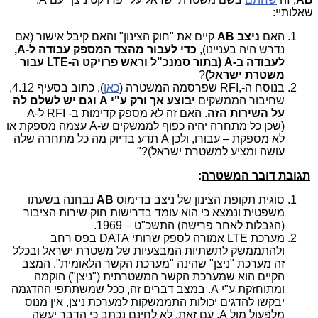
שאלותיי:
האם
ניצב AB
קיים את "חוק הצינון" והאם קיבל אישור (אם
נדרש היה בעניינו),
כדי לעבור מהצד המספק עבודה ל-A,
לעבודה ב-A (בתור סמנכ"ל וראש פרויקט ה-
LTE
עבור
משטרת ישראל)
?
בנוסח ה-
RFI,
שפרסמה המשטרה (
כאן
), כתוב בסעיף 4.12,
שחיבור הממשקים
יבוצע אך ורק ע"י A וגם יש לשלם לה
על השירות הזה
. האם זה לא מספק קדימות ב-
RFI
ל-A
(שכן כל מתחרה יהיה כפוף לממשקים ש-A עצמה מספקת או
לא מספקת – עבורו, ולכן A תדע בדיוק מה כל מתחרה שלה
עושה ומציע למשטרת ישראל)?"
תגובת דובר המשטרה
:
סוגית תקופת הצינון של ניצב בדימוס
AB
נבחנה בשעתו
משפטית ונמצא כי הוא עומד בדרישות חוק שירות הציבור
(הגבלות לאחר פרישה) התשכ"ט – 1969.
מערכת
LTE
אמורה לספק שרותי
DATA
בפס רחב
ולהתממשק לתשתיות המבצעיות של משטרת ישראל ובכלל
זה מערכת "ניצן" שהינה "מערכת הקשר הלאומית". המצב
הקיים הוא שמערכת הקשר המשטרתית ("ניצן") הוקמה
ומתוחזקת ע"י A. במצב דברים זה, ככל שמשתתפי ההדגמה
יבקשו להדגים יכולות התממשקות למערכת ניצן, אין מנוס
מלפעול מול A. עם זאת, לא לחינם נכתב כי הדבר יעשה