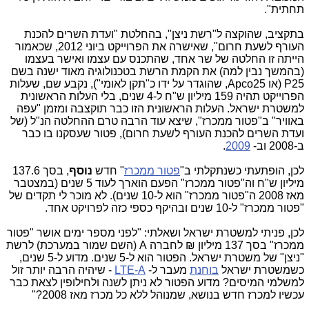
תחתית".
בתקציב, שהוקצה ל"רשת ניצן", בהחלטת "ועדת השרים להכנת
העורף לשעת חרום", שאישרה את הפרוייקט ביוני 2012, שכאמור
הייתה זו החלטה של שר אחד, שהתכנס עם עצמו ואישר בעצמו
(בהמשך נבין למה) את הקמת הרשת בטכנולוגיה מאוד ישנה בשם
P25 (או Apco25, שהוגדר על ידו כ"תקן לאומי"), נקבע שם, שעלות
הפרוייקט תהיה 159 מיליון ש"ח ל-4 שנים, בלי העלות הראשונית
למשטרת ישראל. העלות הראשונית הזו כבר תוקצבה ומזמן "עפה
באוויר" ב"פטור ממכרז", שיצא עוד הרבה טרם ההחלטה הנ"ל (של
ועדת השרים להכנת העורף לשעת חרום), פטור שעסקנו בו כבר
ב-2008 וב-
2009
.
לכן, הופתעתי כשנתקלתי ב"
פטור ממכרז
" חדש
נוסף
, בסך 137.6
מיליון ש"ח וה"פטור ממכרז" הפעם הוארך לעוד 5 שנים (במצטבר
מאז 2008 ה"פטור ממכרז" הוא ל-10 שנים). לא מוכר לי תקדים של
"פטור ממכרז" ל-10 שנים ובהיקף כספי כזה לפרויקט אחד.
לכן, פניתי למשטרת ישראל ושאלתי: "לפני מספר ימים אושר "פטור
ממכרז" בסך 137 מיליון ₪ לחברה A (השם שמור במערכת) לרשת
"ניצן" של משטרת ישראל. הפטור הוא ל-5 שנים. מדוע ל-5 שנים,
כשמשטרת ישראל
בוחנת
מעבר ל-
LTE-A
- שיהיה הרבה יותר זול
למשלמי המיסים? מדוע הפטור לא ניתן לשנה ולחילופין לצאת כבר
עכשיו למכרז חדש בנושא, שמנוהל ללא כל מכרז מאז 2008?"