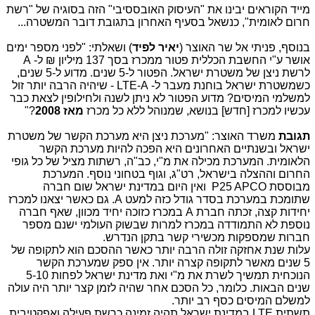
מייד הקוראים יבינו את "העיסוק האובססיבי" הזה בסוגיה של "רשת
חרום לאומית", כנשאל בסעיף האחרון בתגובת דובר המשטרה...
בנוסף, פניתי אל שר האוצר (
יאיר לפיד
) ושאלתי: "לפני מספר ימים
אושר ע"י החשבת הכללית פטור ממכרז בסך 137 מיליון ₪ ל- A
לרשת ניצן של משטרת ישראל. הפטור ל-5 שנים. מדוע ל-5 שנים,
כשמשטרת ישראל בוחנת מעבר ל-
LTE-A
- שיהיה הרבה יותר זול
למשלמי המיסים? מדוע הפטור לא ניתן לשנה ולחילופין לצאת כבר
עכשיו למכרז [חדש] בנושא, שמנוהל ללא כל מכרז
מאז 2008
?"
תגובת
משרד האוצר: "מערכת ניצן היא מערכת הקשר של משטרת
ישראל ובשנתיים האחרונים היא הפכה להיות מערכת הקשר
הלאומית. המערכת מכילה את מ"י, כב"ה, רשתות מציל של כל גופי
החרום וההצלה בישראל, רט"ג, וגוף בטחוני נוסף. המערכת
מבוססת P25 APCO ואין היום במדינת ישראל שום חברה
שתומכת במערכת בסדר גודל כזה למעט A. גם כאשר יצאנו למכרז
יחידות קצה, זכתה חברת A במכרז כזוכה יחיד מכוון, שאף חברה
נוספת לא התמודדה במכרז למרות שבשוק העולמי ישנם מספר
חברות שמספקות מכשירי קשר בתקן הנדרש.
עלות שנת אחזקה זולה הרבה יותר כאשר ההסכם הוא לתקופה של
5 שנים מאשר לתקופה קצרה יותר. אין ספק שמערכת הקשר
הנוכחית תמשיך לשרת את מ"י ואת מדינת ישראל לפחות 5-10
שנים הבאות. כלומר, כל הסכם אחר שהיה לזמן קצר יותר היה עולה
למשלם המיסים כסף רב יותר.
תשתית LTE במדינת ישראל תהיה זמינה כרשת פעילה ואפקטיבית