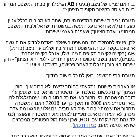
ב. האם עניינו של ניצב (בגימ.)
AB
הגיע לדיון בבית המשפט המחוזי
בי-ם העוסק בקיצור תקופות הצינון?"
תגובת נציבות שירות המדינה הייתה, שהם לא מכירים בכלל עניין
כזה, הם לא אחראים על הנעשה במשטרת ישראל ולבית המשפט
המחוזי ("ועדת הצינון") שאפנה בעצמי ישירות.
לכן, פניתי להנהלת בתי המשפט בשאלה: "אודה לבדוק אם הוגשה
אי פעם בקשה לבית המשפט המחוזי בירושלים ע"י ניצב (בדימ.)
AB
(בקשה לקיצור תקופת הצינון שלו, או כל בקשה אחרת
בעניינו). זאת, בשבתו כוועדה למתן היתרים - לפי "חוק הצינון" - חוק
שירות הציבור (הגבלות לאחר פרישה), תשכ"ט- 1969."
תגובת בתי המשפט: "אין לנו כל רישום בנדון".
או בעברית פשוטה: נתקעתי בחוסר ידיעה. לא ברור איך "חוק
הצינון" קוים כלשונו וכהלכתו ע"י משטרת ישראל, כפי שנטען ע"י
דובר המשטרה. מי יחקור כאן את כל הסוגיה הזו, שמתגלגלת לה
באין מפריע מאז 2008 ותימשך כך עד 2018? האם המשטרה
תחקור את עצמה? ברור שזה לא סביר. גם אלו שנפגעו מהיעדר
מכרז, לא העזו והם אינם מעיזים לצאת מול המשטרה והאוצר (כמו
לדוגמה מה שקרה עם HOT, שכן יצאה מול הפטורים ממכרזים
שהיא נפגעה מהם,
כמדווח כאן
).
גם אין כל טעם, שמבקר המדינה יעסוק בסוגיה זו. הוא כבר כתב