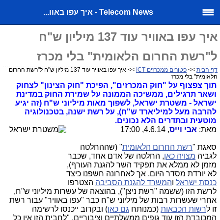
Telecom News - איך עפו באוו...
איך עפו באוויר עוד 137 מיליון ש"ח
ל"רשת החרום הלאומית" בלי מכרז
דף הבית
>>
פטורים ממכרזים ICT
>> איך עפו באוויר עוד 137 מיליון ש"ח ל"רשת החרום
הלאומית" בלי מכרז
תוך צפצוף על "חוק המכרזים", הפיכת "חוק הצינון" לצחוק
ושאר תרגילים, ממשיכה הממונה על שמירת החוק במדינת
ישראל - משטרת ישראל, לשפוך מאות מיליוני ש"ח (זה יגיע
להרבה מעל למיליארד ש"ח), על רשת ישנה, בטכנולוגיה
מוטעית ובתדרים הלא נכונים.
מאת:
אבי וייס
, 4.6.14, 17:00
סאגת "
רשת החרום הלאומית
" (שההחלטה
לגביה
מצויה כאן
, החלטה של אדם אחד, שכבר
מזמן לא ממלא את תפקיד השר להגנת העורף),
לא יורדת מסדר היום. אך לאחרונה חשפנו כיצד
כנסת ישראל
ו
המשרד להגנת הסביבה
הצטרפו
לרשת הזו (ששמה "רשת ניצן"), בהוצאה של עשרות מיליוני ש"ח,
אחרי שעשרות רבות של מיליוני ש"ח כבר "עפו באוויר" עבור רשת
זו ל
רשות הכבאות
(כמנותח
גם כאן
) ובקרוב ייכנסו לרשימה
המכובדת הזו עוד גופים ממשלתיים וציבוריים. "לחבית הזו אין כל