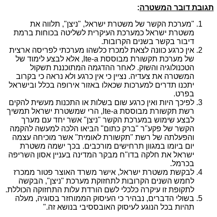
תגובת דובר המשטרה
:
"מערכת הקשר של משטרת ישראל, "ניצן", תלווה את
משטרת ישראל כמערכת העיקרית לשליטה בכוחות ברמת
דיבור בקשר בשנים הקרובות.
אין כרגע כוונה לצאת למכרז כלשהו מערכתי לפריסה ארצית
של מערכת תקשורת מבוססת
lte-a
, אלא לבצע לימוד של
הטכנולוגיה והשוק. לאחר ההדגמה המתוכננת תשקול
המשטרה את צעדיה. נציין כי אין כרגע ולא נראה כי בקרוב
יתכנו תדרים למערכות שכאלו באזור אירופה בכלל ובישראל
בפרט.
לפיכך היות ואין כרגע שום בשלות או התכנות מעשית להקים
רשת תקשורת מבוססת
lte-a
, הרי שמשטרת ישראל תמשיך
לבצע שימוש במערכת הקשר "ניצן" אשר יחד עם מערך
הקשר של פקע"ר "ברק כתום" הביאו הלכה למעשה להקמה
והפעלתה של רשת "תקשורת לאומית" אשר מוכיחה עצמה
יום ביומו במגוון תרחישים מורכבים. בכך ישמה משטרת
ישראל את חלקה בדו"ח מבקר המדינה בעניין אסון השריפה
בכרמל.
לבקשת משטרת ישראל, אישר משרד האוצר פטור ממכרז
לחמש השנים הקרובות לתחזוקת מערכת "ניצן", הבקשה
לתקופת זו עיקרה כלכלי לשם הורדת עלות התחזוקה הכוללת.
בשולי הדברים, נבהיר כי העיסוק הממוחזר בסוגיה, מעלה
תהיות בכל הנוגע לעיסוק האובססיבי בנושא זה."