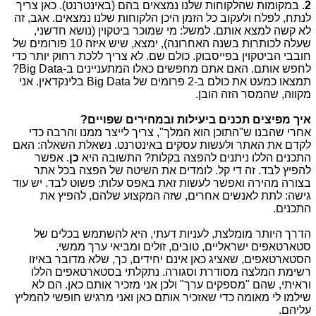
2
. במקומות שהלקוחות שלנו נמצאים בהם (באינטרנט). כאן צריך
לנתח, לפלח ולעקוב כל הזמן היכן הלקוחות שלנו נמצאים. אגב, זה
לא קשה למצא אותם. למשל: מי שמוכר ביטקוין (נושא חדשני,
שעלה לכותרות בשנה האחרונה), ימצא, שיש איזה 10 פורומים של
חובבי הביטקוין בפייסבוק. כולם שם. לא צריך ללכת רחוק יותר כדי
לחפש אותם. האם אתם מחפשים כאלו המתעניינים ב-Big Data?
תמצאו כמעט את כולם ב-2 פרומים של Big Data בלינקדאין. אני
מקווה, שהמסר הזה הובן.
איך מפיצים תכנים ביעילות ובמחירים שפויים?
אחרי שהבנו ש"התוכן הוא המלך", צריך לייצר ממנו והרבה כדי
לקדם את האתר ולעשות עסקים באינטרנט. נשאלת השאלה: האם
התכנים הללו ניתנים להפצה בקלות? התשובה היא
כן
. אפשר
להפיץ לבד. זה די קל. לומדים את השיטה של הפצה בכל אתר
בצורה מהירה ואפשר לעשות זאת באפס עלות: פשוט לבד. יש עוד
גישה: לתת לאנשים אחרים, שזה המקצוע שלהם, להפיץ את
התכנים.
הדרך היותר מומלצת, לעניות דעתי, היא להשתמש בכלים של
סטארטאפים ישראליים, טובים, זולים ומביאי ערך ממשי.
הסטארטאפים, שאציג כאן אינם יחידים, כך, שלא מדובר באיזו
רשימת המלצה מסודרת וסגורה. נתקלתי בסטארטאפים הללו
וראיתי, שהם "מספקים ערך" ולכן אני מזכיר אותם כאן. הם לא
שילמו לי מאומה כדי שאזכיר אותם כאן ואני מרגיש חופשי להמליץ
עליהם.