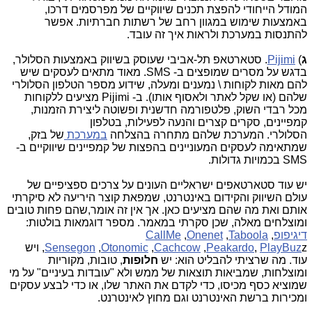
המודל הייחודי להפצת תכנים שיווקיים של מפרסמים דרכו,
באמצעות שימוש במגוון רחב של רשתות חברתיות. אפשר
להתנסות במערכת ולראות איך זה עובד.
ג
)
Pijimi
. סטארטאפ תל-אביבי שעוסק בשיווק באמצעות הסלולר,
בדגש על מסרים שמופצים ב- SMS. מאוד מתאים לעסקים שיש
להם מאות לקוחות \ נמענים ומעלה, שידוע מספר הטלפון הסלולרי
שלהם (או שקל לאתר ולאסוף אותו). ב-
Pijimi מציעים ללקוחות
מכל רבדי השוק, פלטפורמה חדשנית ופשוטה ליצירת הזמנות,
קמפיינים, סקרים קצרים והנעה לפעילות, בטלפון
הסלולרי. המערכת שלהם מתחרה בהצלחה
במערכת
של בזק,
שמתאימה לעסקים המעוניינים בהפצות של קמפיינים שיווקיים ב-
SMS בכמויות גדולות.
יש עוד סטארטאפים ישראליים העונים על צרכים ספציפיים של
עולם השיווק והקידום באינטרנט, שמפאת קוצר היריעה לא סיקרתי
אותם ואת מה שהם מציעים כאן. אך אין זה אומר,שהם פחות טובים
ומוצלחים מאלה, שכן סקרתי במאמר. מספר דוגמאות בולטות:
דיגיפופ
,
Taboola
,
Onenet
,
CallMe
PlayBuz
,
Peakardo
,
Cachcow
,
Otonomic
,
Sensegon
,
z ויש
עוד. מה שרציתי להבליט הוא: יש
חלופות
, טובות, מקוריות
ומוצלחות, שמביאות תוצאות של ממש ולא "עובדות בעיניים" על מי
שמוציא כסף מכיסו, כדי לקדם את האתר שלו, או כדי לבצע עסקים
ומכירות ברשת האינטרנט וגם מחוץ לאינטרנט.