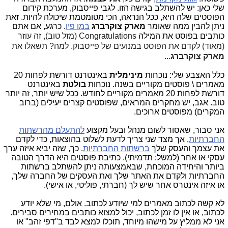
שלי כאן: יש להשתלב בגישה הזו. לגבי פייסבוק, מערכת קידום
הפוסטים שלה היא, ככל הנראה, הכי מטומטמת שיכולה להיות. זאת
ניתן להבין ממה שאומר
מארק צוקרברג
במו פיו
. כרגע, אם אתם
כותבים בפוסט את
המילה
Congratulations (מזל טוב), זה עוזר
(מאוד) לקדם את הפוסט במנועים של פייסבוק. למה? תשאלו את
מארק צוקרברג
...
כלל האצבע שלי: נוכחות
מינימלית
באינטרנט דורשת לפחות 20
מאמרים \ פוסטים מקוריים בשנה. נוכחות
בולטת
באינטרנט
דורשת לפחות 20 מאמרים מקוריים לחודש. ככל שיש יותר, זה יותר
טוב. אגב, יש מחקרים המראים, שפוסטים קצרים יעילים (ברוב
המקרים) מפוסטים ארוכים.
אני סבור, שאסור לשום מנהל ובעל מקצוע
להתעלם מהרשתות
החברתיות
, אך מצד שני צריך לדעת לשלוט בהוצאות, כדי לקדם
את עצמך והעסק שלך
ברשתות החברתיות
. כך, שזה יביא איזה ערך
עסקי או אחר (למשל: תדמיתי). כתיבת פוסטים היא הדרך הטובה
ביותר והיחידה המוכחת, שבאמצעותה ניתן להשתלב ברשתות
החברתיות ולקדם את האתר שלך ואת העסקים של החברה שלך,
או איזה אינטרס אחר שיש לך (חברתי, פוליטי, או אישי).
לא קשה לכתוב מאמרים למי שיודע לכתוב. אולם, מי שלא יודע
לכתוב, או אין לו זמן לכתוב, יכול למצוא כותבים במחירים סבירים.
אני לא ממליץ על מישהו מיוחד, תוכלו למצא לבד ב"דפי זהב" או