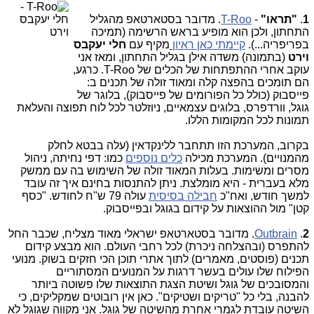
1
.
"תראו"
-
T-Roo
. מדובר בסטארטאפ מהגליל
התחתון, ולכן הוא מופיע בראש הרשימה (תמיכה
בפריפריה...).
קיימתי כאן ראיון
מקיף עם
חלי יעקבס
וירט
(בתמונה) משדה אילן בגליל התחתון, ומאז אני
עוקב אחרי ההתפתחות של הכלים של T-Roo. כרגע,
הם תומכים בהפצה קלה ומאוד זולה של תכנים ב:
פייסבוק (כולל כל הפורומים של פייסבוק), בלוגר של
גוגל, וורדפרס, בלוגים עצמאיים, ניוזלטר לכל לוח תפוצה והעלאת
תמונות לכל המקומות הללו.
בקרוב, המערכת הזו תתחבר ללינקדאין (עלה בבטא לחלק
מהמנויים). המערכת מכילה
כלים נוספים
כמו: דפי נחיתה, ניהול
מסרים ומשימות. בעלות המאוד זולה של השימוש בה עם ממשק
מלא בעברית - היא מומלצת. ניתן להתנסות בחינם איך זה עובד
למשך חודש, ואח"כ
חבילה בסיסית
עולה 79 ש"ח לחודש. "כסף
קטן" מול ההוצאות על קידום בגוגל ובפייסבוק.
2
.
Outbrain
. מדובר בסטארטאפ ישראלי מאוד מצליח, שכבר החל
להתפרס (ובהצלחה ניכרת) לכל רחבי העולם. הוא מבצע קידום
תכנים (פוסטים, מאמרים) לתוך אתרי תוכן הכי חזקים בשוק. מנועי
הפילוח שלו עולים בעשר דרגות על המנועים המסתוריים
והמסובכים של גוגל ושיטת הצגת התוצאות שלו פשוטה ביותר
להבנה, בלי כל "טריקים ושטיקים". כאן אין רובוטים שמקליקים, כי
השיטה עובדת לגמרי אחרת מהשיטה של גוגל. אני מקווה שגוגל לא