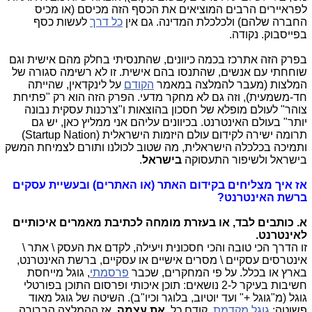
לפראיירים הרבים המוציאים את הכסף הזה מכיסם (או מכיס
החברה שלהם) ולכלכלת המדינה. גם אין
כל דרך
לעשות כסף
בפייסבוק. נקודה.
בפרק הזה אתרכז בכמה כיוונים, שהתנסיתי בחלק מהם אישית וגם
שוחחתי עם אנשים, שהתנסו בהם אישית. זו לא רשימה סגורה של
המלצות (מעבר להמלצה במאמר
הקודם
על לינקדאין, שהייתה
חד-משמעית), וזה גם לא מחקר מדעי. הפרק הזה הוא רק "פתיחת
צוהר" לעולם מופלא של חסכון בהוצאות ו"צרכנות עסקית נבונה
יותר" בעולם האינטרנט. בכיוונים עליהם אני ממליץ כאן, יש גם
תרומה ישירה לקידום עולם היזמות הישראלית (Startup Nation)
ותמיכה בכלכלה הישראלית, מה שטוב לכולנו ותורם לצמיחת המשק
בישראל ולשיפור התעסוקה
בישראל
.
אז איך מצליחים בקידום האתר (או האתרים) ובעשיית עסקים
ברשת האינטרנט?
א. כותבים לבד, או בעזרת מומחה לכתיבת מאמרים איכותיים
לאינטרנט.
זו הדרך הכי טובה והכי חסכונית ויעילה, לקדם את העסק \ אתר \
אינטרסים עסקיים \ מסרים אישיים או עסקיים, ברשת האינטרנט,
בארץ או בכלל. על פי המחקרים, שכבר
פרסמתי
, גוגל מייחסת
חשיבות בעיקר ל-2 נושאים: תוכן איכותי ופרסום התוכן בפורטלי
גוגל (מ"גוגל +" ועד יוטיוב, בלוגר וכיו"ב). השיטה של גוגל מאוד
פשוטה:
גוגל מקדמת
, קודם כל,
את עצמה
. אז ההמלצה הברורה