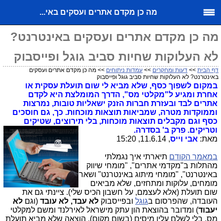
מה כן מקדם אתרים ועסקים באי...
מה כן מקדם אתרים ועסקים באינטרנט?
לא העלוקות שחיות סביב גוגל ופייסבוק
דף הבית
>>
דעות ומחקרים
>>
עמדות ניתוחים
>> מה כן מקדם אתרים ועסקים
באינטרנט? לא העלוקות שחיות סביב גוגל ופייסבוק
במקום לשפוך כסף, שלא מביא לי שום תועלת עסקית או
אחרת ומגיע ל"מקלטי מס", הדרך המומלצת היא לקדם
אתרים לבד ובעזרת חברות הזנק ישאליות טובות, נמרצות
וממוקדות מטרה, שמביאות תוצאות מוכחות. כך, גם חוסכים
כסף וגם מקבלים תוצאות מוכחות, בלי תירוצים, שטיקים
וטריקים. פרק ב' בסדרה.
מאת:
אבי וייס
, 11.6.14, 15:20
במאמר הקודם
תיארתי איך נגמלתי
מהתלות ב"מקדמי אתרים", "מומחי שיווק
באינטרנט", "מומחי מיתוג באינטרנט" ושאר
מומחים, עלוקות ומתחזים, שלא מביאים
שום תועלת (אלא לעצמם, על חשבון הכיס שלי). ציינתי גם את
העובדה, שהפרסום ב
גוגל
ובפייסבוק
לא עבד, לא עובד
(וגם
לא
יעבוד
) ומדובר בהוצאת הון עתק מישראל לאירלנד ומשם למקלטי
מס, בלי לשלם עליו מיסים (בשום מקום), הוצאה שלא מביא תועלת