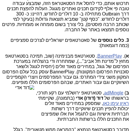
תרכוש אותם, כדי לחסל את הסטאטראפ הזה, שמבצע עבודה
טובה פי אלף לקידום תכנים ואתרים מגוגל. העלות להפצת תכנים
דרך Outbrain מתחילה ב- 10 דולרים לחודש, דהיינו: כ- 300
דולרים לחודש. "כסף קטן" שמביא תוצאות גדולות (בעיקר למי
שכותב הרבה פוסטים), בלי צורך בשום מומחה או מומחיות. פרטים
נוספים תמצאו באתר של החברה.
3
.
כלים נוספים
של סאטרטאפים ישראליים לצרכים ספציפיים
(כמה דוגמאות):
א
).
BannerPlay
. סטארטאפ מבנימינה (שוב, תמיכה בסטארטאפ
מחוץ ל"מדינת תל אביב"...), שמתחרה ודי בהצלחה במערכת
הפרסום של גוגל, במחירים מאוד זולים (יחסית לגוגל ולשאר
סוכנויות הפרסום המקוונות). BannerPlay עוסק בכל עולם הפרסום
המקוון משני צידי המתרס: גם עבור המפרסמים ויוצרי הקמפיינים
השיווקיים וגם עבור האתרים, שבהם הפרסומים הללו מופיעים.
ב
)
adMingle
, סטארטאפ ירושלמי עם רקע תורכי,
בראשותו של
דוד (דודו) אדי
(בתמונה), שקיימתי
ראיון עימו כאן
, שמספק במחירים מאוד זולים
יכולות להפיץ תכנים שיווקיים דרך רשתות
חברתיות אישיות וגם לתגמל את אלו שמפיצים
את התכנים הללו ברשתות החברתיות.
מדובר בסטארטאפ הנמצא "בהמראה ממש מטאורית", בגלל