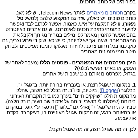
בפורומים של כותבי התכנים.
בקרב
הכותבים מאמרים
לאתר Telecom News, יש לא מעט
כותבים טובים ויש כאלה, שזה גם המקצוע שלהם (למשל
טל
מאור
). זו לא המלצה על איש. כאמור, אפשר לכתוב לבד ואפשר
להיעזר במומחי כתיבת תכנים לאינטרנט. יש גם אתרים באינטרנט
בהם אפשר להזמין מאמר לפי מילים במחיר מגוחך ולקבל את
המאמר אחרי שעה. אך יש להיזהר, כי יש כאן שוק די פרוע וצריך, גם
כאן, כמו בכל תחום צרכני, להיזהר מעלוקות ומטרמפיסטים ולבדוק
היטב ממי מזמינים מאמרים.
היכן מפרסמים את המאמרים - פוסטים הללו
(מעבר לאתר של
העסק, או באתר האישי \בלוג)?
בגדול, מפרסמים אותם ב-2 שכבות של אתרים:
1
. במקומות שגוגל רוצה. או בעברית ברורה יותר: ב"גוגל +",
בבלוגר (
Blogger
), ביוטיוב, וכיו"ב. זה בכלל לא חשוב, שחלק
מהמקומות הללו "שוקקים חיים" בערך כמו בית הקברות העירוני
בירוחם (שיסלחו לי תושבי ירוחם על אזכור שם העיר, זו רק הלצה).
סביר להניח ש"גוגל +" [ואולי גם "בלוגר"] תיסגר ע"י גוגל, במוקדם
או במאוחר. כרגע, זה המקום שגוגל מעוניינת בו, בעיקר כדי לקדם
את עצמה.
לכן, זה מה שגוגל רוצה, זה מה שגוגל תקבל.