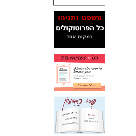
שנתנו לסלקום? -
כאן
המסמכים בנושא בזק-
Yes (תיק 4000)
מוכיחים "תפירת תיק"
לאיש הלא נכון! -
כאן
עובדות ומסמכים
המוסתרים מהציבור:
האם ביבי כשר
תקשורת עזר לקב'
בזק? -
כאן
מה מקור ה-Fake
News שהביא לתפירת
תיק לביבי והעלמת
החשודים הנכונים -
כאן
אחת הרגליים של "תיק
4000 התפור"
התמוטטה היום
בניצחון (כפול) של בזק
-
כאן
איך כתבות מפנקות