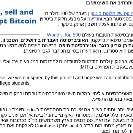
תרחיב את השימוש בו.
יקט של חלוקת ביטק
וין בערך של 100 דולרים
בסמסטר הבא ו
הודיעה
על מבצע חלוקת ביטקוין
World's Top 500
האוניברסיטה העברית בירושלים, הטכניון, 
 בן גוריון בנגב
ו
אוניברסיטת חיפה.
ברישום חייבים להשתמש בסי
שם הוא סטודנט. (ראו הערה בסיום הכתבה לגבי הסיומת).
ביטקוין ולתת הזדמנות לסטודנטים להתנסות במטבע הווירטואלי ול
 בעקבות הפרויקט ב-MIT:
e, we were inspired by this project and hope we can contribute t
lege students
מאוניברסיטת אילינוי, במקום השני מאוניברסיטת טקסס ובמקום השל
הרישום הוא בלינק בבלוג של Coinbase לעיל. יתכן ותהיה בעייה אם אין כתובת המסתיימת ב-edu. 
 כאמור
כלל עולמי
, והמוסדות האקדמיים הנ"ל בישראל אכן עונים לקריט
יברסיטאות הטובות בעולם. עם זאת, סטודנטים בארץ משתמשים בד"כ בכתובות שאי
ac.. יתכן ו-Coinbase לא לקחה זאת בחשבון ו
יומת ac.il.