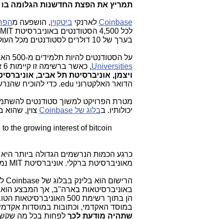
תמריץ את הפצת החדשנות הגלומה בו ו
Coinbase
לארנקי
ביטקוין
, הושפעה מ
הפרו
לכל 4,500 הסטודנטים באוניברסיטת
MIT
בערך של 10 דולרים לסטודנטים מכל העולם, שיפתחו אצלה חשבון ארנק ביטקוין.
על הסטודנטים להיות תלמידים מ-500 האוניבסיטאות הטובות בעולם
Universities
, כאשר ברשימה זו קיימות 6 אוניברסיטאות כדלקמן:
ויצמן, אוניברסיטת תל אביב, אוניברסיטת
הדואר האלקטרוני
edu
. כדי להוכיח שהנר
מטרת הפרויקט למשוך סטודנטים להשתמש ב
יכולותיו. ב
בלוג של
Coinbase
צוין, שהוא בא
o the growing interest of bitcoin
כרגע הכמות הנרשמים הגדולה ביותר היא 
מאוניברסיטת ברקלי. אוניברסיטת MIT נמצאת במקום התשיעי.
באוניברסיטאות בארה"ב, אך המבצע הוא
הן בתוך רשימת 500 האונ
במוסד האקדמי, וכתובות במוסדות אקדמיים בארץ מסתיימות בד"כ ב-il
שתהיה מודעת לכך
לפחות בכל מה שקשור לס