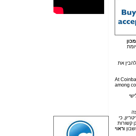
מכון
ומת
הבין את
At Coinbas
among col
ישי
סיומת זו נפוצה
ריון, כי
נן קשורות
שבוע טוב לכל
ראוי
הגולשים באשר