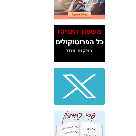
2" על תעלולי השר
משה כחלון -
כאן
המשך חשיפת הבלוף
ששמו "מהפיכת
הסלולר" ואיך מסרסים
את הנתונים לציבור -
כאן
סיכום ביקור בסיליקון
ואלי - למה 3 הגדולות
משקיעות ומפתחות
באותם תחומים -
כאן
שלמה פילבר (עד
לאחרונה מנכ"ל משרד
התקשורת) - עד
מדינה? הצחקתם
אותי! -
כאן
"יש אפליה בחקירה"?
חשיפה: למה השר
משה כחלון לא נחקר
עד היום? -
כאן