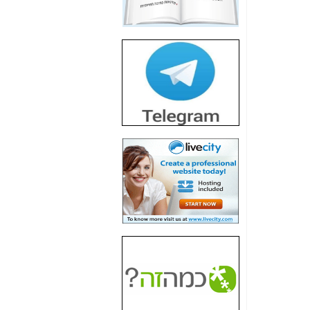
חשיפת חשד לשחיתות
הדומה לזו של "תיק
4000" אך בתחום
הסלולר -
כאן
חשיפת מה שלא
רוצים שתדעו בעניין
פריסת אנלימיטד
(בניחוח בלתי נסבל) -
כאן
חשיפה: איוב קרא
אישר לקבוצת סלקום
בדיוק מה שביבי אישר
ל-Yes ולבזק -
כאן
האם השר איוב קרא
היה צריך בכלל לחתום
על האישור, שנתן
לקבוצת סלקום? -
כאן
האם ביבי וקרא קבלו
בכלל תמורה עבור
ההטבות הרגולטוריות