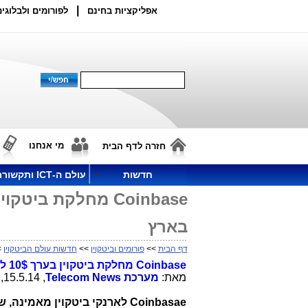
|
אפליקציות בחינם
לפורומים ולבלוגים
מי אנחנו
חזרה לדף הבית
חדשות
עולם ה-ICT ותקשורת
בארץ
דף הבית
>>
פורומים וביטקוין
>>
חדשות עולם הביטקוין
>> Coinbase מחלק
Coinbase
מחלקת ביטקוין בערך 10$ לסטודנטים גם מ-6 אוניברסיטאות בישראל
מאת:
מערכת
Telecom News
, 15.5.14, 23:22
Coinbasae
לארנקי ביטקוין מאמינה, 