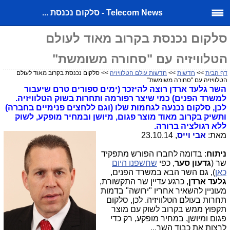
Telecom News - סלקום נכנסת ...
סלקום נכנסת בקרוב מאוד לעולם
הטלוויזיה עם "סחורה משומשת"
דף הבית
>>
חדשות
>>
חדשות עולם הטלוויזיה
>> סלקום נכנסת בקרוב מאוד לעולם
הטלוויזיה עם "סחורה משומשת"
השר גלעד ארדן רוצה להיזכר (ימים ספורים טרם שיעבור
למשרד הפנים) כמי שיצר רפורמה ותחרות בשוק הטלוויזיה.
לכן, סלקום נכנעה לגחמות שלו (וגם ללחצים פנימיים בחברה)
ותשיק בקרוב מאוד מוצר פגום, מיושן ובמחיר מופקע, לשוק
ללא רגולציה ברורה.
מאת:
אבי וייס
, 23.10.14
ניתוח
: בדומה לחברו הפורש מתפקיד
שר (
גדעון סער
, כפי
שחשפנו היום
כאן
), גם השר הבא במשרד הפנים,
גלעד ארדן
, כרגע עדיין שר התקשורת,
מעוניין להשאיר אחריו "ירושה" בדמות
תחרות בעולם הטלוויזיה. לכן, סלקום
תקפוץ ממש בקרוב לשוק עם מוצר
פגום ומיושן, במחיר מופקע, רק כדי
לרצות את כבוד השר...