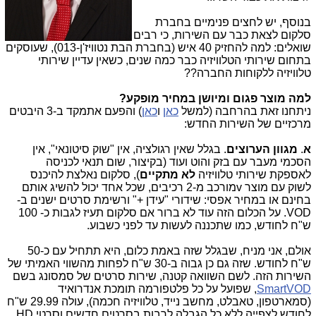
בנוסף, יש לחצים פנימיים בחברת
סלקום לצאת כבר עם השירות, כי רבים
שואלים: למה להחזיק 40 איש (בחברת הבת נטוויז'ן-013), שעוסקים
בתחום שירותי הטלוויזיה כבר כמה שנים, כשאין עדיין שירותי
טלוויזיה ללקוחות החברה??
למה מוצר פגום ומיושן במחיר מופקע?
ניתחנו זאת בהרחבה (למשל
כאן
ו
כאן
) והפעם אתמקד ב-3 היבטים
מרכזיים של השירות החדש:
א
.
מגוון הערוצים
. בגלל שאין רגולציה, אין "שוק סיטונאי", אין
הסכמי מעבר עם בזק והוט ועוד (בקיצור, שום תנאי לכניסה
לאספקת שירותי טלוויזיה
לא מתקיים
), סלקום נאלצת להיכנס
לשוק עם מוצר vמורכב מ-2 רכיבים, שכל אחד יכול להשיג אותם
בחינם או במחיר אפסי: שידורי "עידן +" ורשימת סרטים ישנים ב-
VOD. על הכלום הזה עוד לא ברור אם סלקום תעיז לגבות כ- 100
ש"ח לחודש, כמו שתכננה לעשות עד לפני כשבוע.
אולם, אני מניח, שבגלל שזה באמת כלום, היא תתחיל עם כ-50
ש"ח לחודש. שזה גם כן גבוה ב-30 ש"ח לפחות מהשווי האמיתי של
השירות הזה. לשם השוואה קטנה, שירות סרטים של סמסונג בשם
SmartVOD
, שפועל על כל פלטפורמה תומכת אנדרואיד
(סמארטפון, טאבלט, מחשב נייד, טלוויזיה חכמה), עולה 29.99 ש"ח
לחודש לצפייה ללא כל הגבלה לרבות בסרטים חדשים וסרטי HD