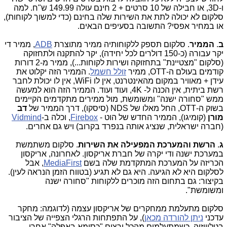
ו-3D, או חבילה של 10 סרטים + 2 חינם עולה 149.99 ש"ח. למה
סלקום לא יכולה לתת את השירות שלה בחינם (כדי למשוך לקוחות),
או במחיר אפסי? התשובה בסעיפים הבאים.
ב
.
הממיר
. סלקום תספק ללקוחותיה ממיר מתוצרת
ADB
, ממיר די
יקר עבורה (כ-150 דולרים לכל יחידה), יקר להתקנה ולתחזוקה
(סלקום "מצטיינת" בתחזוקה ושירות לקוחות...), ממיר מ-2 דורות
קודמים בעולם ה-OTT, ממיר
זולל חשמל
. הממיר הזה יקלוט את
עידן + מאוויר במקום מהאינטרנט, אין לו WiFi, אין לו יכולת לחבר
רשת ביתית, אין הכנה ל- 4K, ועוד ועוד. הממיר הזה הוא למעשה
ממש "סחורה ישנה" ומשומשת, מול ממירים מתקדמים הקיימים
בשוק ה-OTT, החל מאלו של NDS (סיסקו), דרך הממיר של
דב
מורן
(קומיגו), הממיר החדש של הוט -
Firebox
, וכלה ב-
Vidmind
(חברה ישראלית, שנציג אותה בנפרד בקרוב)
ויש גם אחרים.
ג
.
הרשת והמערכת המפעילה את השירות
. סלקום משתמשת
במערכת ישנה ודי יקרה של חברת אריקסון. לאחרונה, אריקסון
הכריזה על המערכת המתקדמת שלה בשם
MediaFirst
, אבל
לסלקום היא לא הגיעה. היא גם לא תגיע (בטווח הזמן הנראה לעין).
בקיצור: גם בתחום הזה מוכרים ללקוחות "סחורה ישנה
ומשומשת".
סלקום מתעלמת ממחקרים של אריקסון עצמה (לדוגמה: מחקר
עדכני
ניתן להורדה מכאן
), על התפתחות הרגלי הצפייה של הציבור
בטלוויזיה. כשמתעלמים מהכל ורצים "כסומא באפלה" אחרי