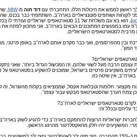
הלך ראשון לממש את היכולות הללו. התחברתי עם
דוד חוה
מ-
MIW
, ש
 לקוחות ושותפים פוטנציאליים בארה"ב. השתתפתי כבר בכנס, שהוא
אן
). הוא בא עם משלחת של 11 סטארטאפים ישראליים ועזרתי לו 
"פ עמו במפגשים המתוכננים הבאים בארה"ב. אני מתכוון לפתח את הכ
ת מרבית לסטארטאפים הישראליים.
כת ובין מהפרסומים, ואני כבר מקדם אותם לארה"ב באופן פרטני, מח
 המון".
טארטאפים ישראליים?
 עצמם הרבה מעל לשווי שלהם. זה המכשול הגדול ביותר, שאני נתקל 
לעיתים משקיעים פרטיים בישראל, שמוכנים להשקיע בסטארטאפ על 
בארה"ב, אין שיטה כזו.
תוח מקצועי. חלומות וטבלאות אקסל, שממציאים בקלות מהשרוול, זה 
יכן צמח הערך שהסטארטאפ מבקש עבור עצמו".
די לקדם סטארטאפים ישראליים לארה"ב?
בד עליהם ובכלל זה:
חברות ישראליות הרוצות להתמקם בארה"ב כדי להגיע לשוק בארה"ב.
מרי. המשקיעים יהיו חלק מהאקסלרטור מהרגע הראשון.
סטארטאפ יוכל להיכנס לאקסלרטור תמורת כ-15% מהחברה. חצי מזה ילך לאקסלרטור וחצי ילך למשקיעים. 