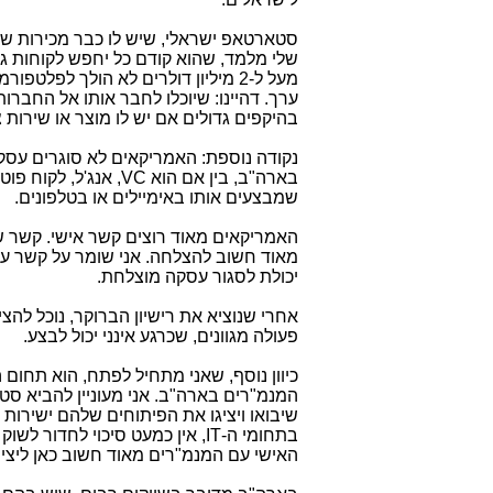
שלי מלמד, שהוא קודם כל יחפש לקוחות גד
מעל ל-2 מיליון דולרים לא הולך לפלטפורמות של מימון המונים. הוא יחפש
ערך. דהיינו: שיוכלו לחבר אותו אל החברות
בהיקפים גדולים אם יש לו מוצר או שירות צ
נקודה נוספת: האמריקאים לא סוגרים עסק
בארה"ב, בין אם הוא
VC
, אנג'ל, לקוח פו
שמבצעים אותו באימיילים או בטלפונים.
האמריקאים מאוד רוצים קשר אישי. קשר 
מאוד חשוב להצלחה. אני שומר על קשר עם כ
יכולת לסגור עסקה מוצלחת.
אחרי שנוציא את רישיון הברוקר, נוכל לה
פעולה מגוונים, שכרגע אינני יכול לבצע.
כיוון נוסף, שאני מתחיל לפתח, הוא תחום ה
המנמ"רים בארה"ב. אני מעוניין להביא ס
שיבואו ויציגו את הפיתוחים שלהם ישירו
בתחומי ה-
IT
, אין כמעט סיכוי לחדור לשוק
האישי עם המנמ"רים מאוד חשוב כאן ליציר