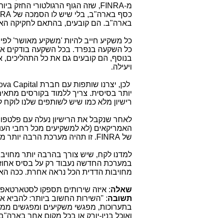
מ-
FINRA
, שזה הגוף הרגולטורי החזק ביו
כסף בארה"ב, בלי שיש לו הסמכה של
NRA
בארה"ב. הם קובעים, בהתאם לחקיקה האמר
כל משקיע חייב להיות 'משקיע מאושר' לפי
בנוסף, הם קובעים גם את כל התהליכים, 
ויעילה.
לכן, יצרנו שותפות עם חברת
va Capital
יותר בסיסית. צריך ללמוד בקורסים מתאימים
רישיון מלא כמו שיש לשותפים שלנו לוקח 
לאחר שנקבל את הרישיון נעלה עם פלטפור
האמריקאים (לא למשקיעים מכל רחבי העו
של
FINRA
. זו תהיה מערכת הרבה יותר מ
למדנו לקח, שיש צורך בהרבה יותר מחויבו
במערכת החדשה נעבוד רק על בסיס אחוזים
מחויבות הדדית הכל נראה אחרת. ככה האמר
שאלה
: איזה שירותים תספקו לסטארטאפי
תשובה
: "השירות החשוב ביותר: להביא 
בתערוכות, מפגשי משקיעים ומפגשים ממוקד
ואוכל בניו-יורק או בכל מקום אחר בארה"ב, 