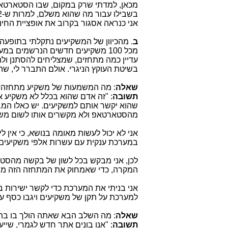
מכאן, למדתי שרק במקום, שבו הסטארטאפ מ
אני כנראה אסגור בקרוב את אופציית החי
ב
. מהכיוון של המשקיעים נתקלתי בתופעה,
עדיין כמה מתחזים, שמצליחים להסתנן ול
בשיטת העוקץ הניגרי. אולם התברר לי, שה
שאלה
: מה המשמעות של משקיע מתחזה
תשובה
: "זה אדם שהוא בכלל לא משקיע
שהוא יקשר אותם למשקיעים. יש כאלו ה
מהסטארטאפ ולא מקשרים אותו לשום משק
אני לא יכול לעשות מאומה בנושא, כי אין 
במערכת ענקית עם עשרות אלפי משקיעים מ
לכן, אני מבקש בכל לשון של בקשה מהסטא
המקרה, כדי שאמחוק את המתחזה הזה מ
אני בניתי את המערכת כדי לקשר ישירות ב
למערכת על תקן של משקיעים ויגבו כסף 
שאלה
: מה השלב הבא שאתה הולך בו בת
תשובה
: "אנו בונים אתר חדש לגמרי, שיי