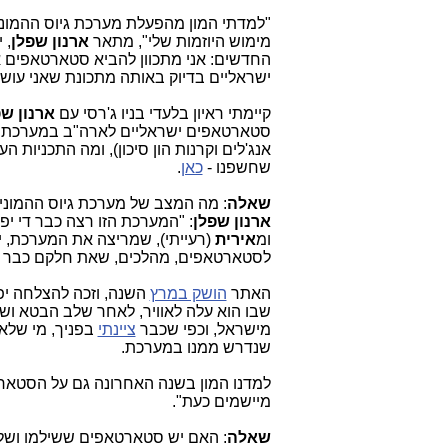
"למדתי המון מהפעלת מערכת גיוס ההמוני
מימוש היוזמות שלי", מתאר
ארנון שפלן
, 
החדשים: אני מתכוון להביא סטארטאפים 
ישראליים בדיוק באותה מתכונת שאני עו
קיימתי ראיון בלעדי בניו ג'רסי עם
ארנון ש
אנג'לים וקרנות הון סיכון), ומה התכניות ה
שחשפנו -
כאן
.
שאלה
: מה המצב של מערכת גיוס ההמוני
ארנון שפלן
: "המערכת הזו רצה כבר די יפ
ומ
אירית
(רעייתי), שמריצה את המערכת, יר
לסטארטאפים, מהלכים, שאת חלקם כבר ה
האתר
הושק במרץ
השנה, וזכה להצלחה יפה מהרג
שבו הוא עלה לאוויר, לאחר שלב הבטא ו
מישראל, וכפי שכבר
ציינתי
בפניך, מי שלא 
שנדרש ממנו במערכת.
למדנו המון בשנה האחרונה גם על הסטארט
מיישמים כעת".
שאלה
: האם יש סטארטאפים ששילמו ושל