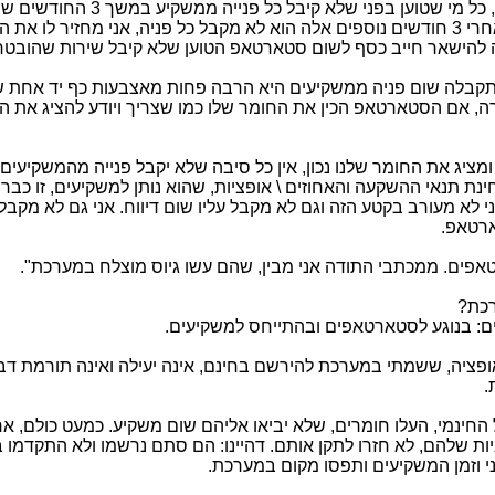
: "כפי שהבטחתי, וזה מופיע באתר, כל מי שטוען בפני שלא קיב
באתר, מקבל עוד 3 חודשים בחינם, ואם אחרי 3 חודשים נוספים אלה הוא לא מקבל כל פניה, אני מחזיר לו א
 להישאר חייב כסף לשום סטארטאפ הטוען שלא קיבל שירות שהובטח 
התקבלה שום פניה ממשקיעים היא הרבה פחות מאצבעות כף יד אחת של
יקרה, אם הסטארטאפ הכין את החומר שלו כמו שצריך ויודע להציג את ה
מציג את החומר שלנו נכון, אין כל סיבה שלא יקבל פנייה מהמשקיעים
 תנאי ההשקעה והאחוזים \ אופציות, שהוא נותן למשקיעים, זו כבר
לא מעורב בקטע הזה וגם לא מקבל עליו שום דיווח. אני גם לא מקבל
ארטאפ.
פים. ממכתבי התודה אני מבין, שהם עשו גיוס מוצלח במערכת".
רכת?
פציה, ששמתי במערכת להירשם בחינם, אינה יעילה ואינה תורמת דב
.
ינמי, העלו חומרים, שלא יביאו אליהם שום משקיע. כמעט כולם, אח
ות שלהם, לא חזרו לתקן אותם. דהיינו: הם סתם נרשמו ולא התקדמו ב
י וזמן המשקיעים ותפסו מקום במערכת.