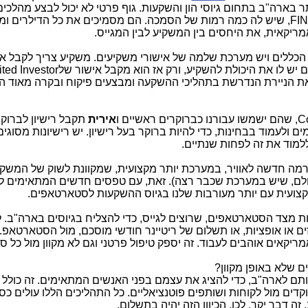
תר בארה"ב בתחום גיוסי הון והשקעות. גוף פרטי לא יכול לבצע מהלכים
FI
, שיש לה כמה רמות של הסמכה. הם מסמיכים את כל הדילרים ומגי
יקאית, את היחסים בין המשקיע לבין המגייס.
 הכללים ויש מערכת שלמה של אישורי משקיעים. משקיע צריך לקבל אי
את הניירת הנדרשת בתהליכי ההשקעה ומבצעים פיקוח ובקרה מאוד ה
Co
, שהם ישמשו עבורנו כברוקרים ראשיים ו
אירית
תקבל רישיון לברוק
 ולעמוד בבחינות, כדי להיות ברוקר בעל רישיון. יש רישיונות מסוגים
ללמוד את זה לפחות שנתיים.
מה חדשה לאוויר, במערכת יותר מקצועית, שמקוונת לשוק של המשקי
לם, שיש במערכת שכבר רצה). זאת, עם טפסים חדשים המתאימים לר
קצועית עם יותר מעורבות שלנו בגיוס ההשקעות לסטארטאפים.
ת מצד הסטארטאפים, שרוצים לגייס, כדי להצליח בגיוסים בארה"ב. ל
 או אופציות, או תשלום של ריטיינר חודשי מוסכם, מול הסטארטאפ.
יקאים אוהבים לעבוד. זה יספק טיפול פרטני וגם לא מקוון מול כל 
ם שלא באופן מקוון?
אותם לארה"ב, כדי להציג את עצמם בפני האנשים המתאימים. זה כול
ים מול לקוחות ושותפים פוטנציאליים. כל התהליכים הללו עולים כס
זה דבר יקר. לכן, הכיוון הזה יהיה בתשלום.