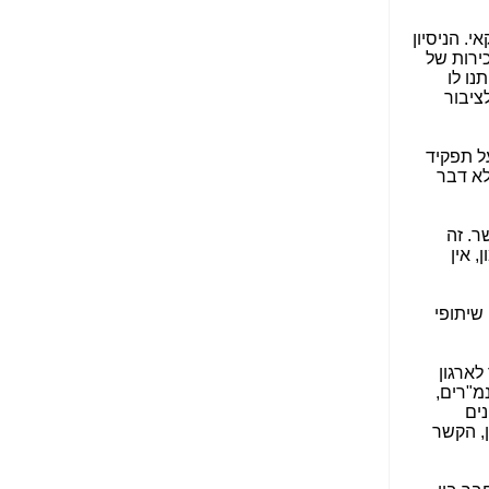
הנאה שהיא מיסודות
עבירת השוחד? -
כאן
האמריקאי. הניסיון
ירות של
שערוריית הקנס הענק
נו לו
על בזק וחשיפת
ציבור
"תעודת הביטוח" של
נתניהו בתיק 4000 -
כאן
ל תפקיד
א דבר
ערוץ 20: "תיק תפור":
אבי וייס חושף את
מחדלי "תיק 4000" -
ר. זה
כאן
 אין
התבלבלתם: גיא פלד
הפך את כחלון, גבאי
שיתופי
ואילת לחשודים
המרכזיים בתיק 4000 -
כאן
לארגון
"רים,
פצצות בתיק 4000:
ים
האם היו בכלל
ן, הקשר
התנגדויות למיזוג
בזק-יס? -
כאן