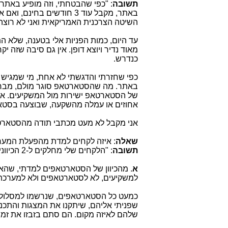
תשובה
השיטה הצרכנית האמריקאית ואני לא רוצה
עד היום, כמות הפניות אלי בטענה, שלא 
מאוד נדיר ויוצא דופן. אין גם סיבה שזה 
כנדרש.
כפי שחזרתי והדגשתי לא אחת, מי שמגיש ו
באתר. מה שהסטארטאפ סוגר מולם, מבחינת
של הסטארטאפ ישירות מול המשקיעים. אני 
אחוזים או עמלה מהשקעה, שבוצעה בסט
אני מקבל לא מעט מכתבי תודה מהסטארטא
שאלה
: איזה לקחים למדת מהפעלת המע
תשובה
: "הלקחים שלי מחלקים ל-2 הכיוונים: בנוגע לסטארטאפים ובהתייחס למשקיעים.
א
. מהכיוון של הסטארטאפים למדתי, שהאו
למשקיעים, לא לסטארטאפים ולא למערכת
כמעט כל הסטארטאפים, שנרשמו למסלול הח
שפניתי אליהם, שיתקנו את המצגות והתכני
שלהם לאיזה מקום. הם סתם בזבזו את זמנ