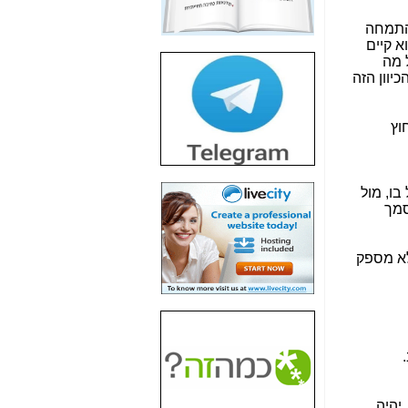
חשיפת חשד לשחיתות
הדומה לזו של "תיק
התמחה
4000" אך בתחום
 קיים
הסלולר -
כאן
בכל מה
יוון הזה
חשיפת מה שלא
רוצים שתדעו בעניין
פריסת אנלימיטד
וץ
(בניחוח בלתי נסבל) -
כאן
חשיפה: איוב קרא
בו, מול
אישר לקבוצת סלקום
סמך
בדיוק מה שביבי אישר
ל-Yes ולבזק -
כאן
לא מספק
האם השר איוב קרא
היה צריך בכלל לחתום
על האישור, שנתן
לקבוצת סלקום? -
כאן
האם ביבי וקרא קבלו
בכלל תמורה עבור
ההטבות הרגולטוריות
שנתנו לסלקום? -
כאן
כך, יהיה