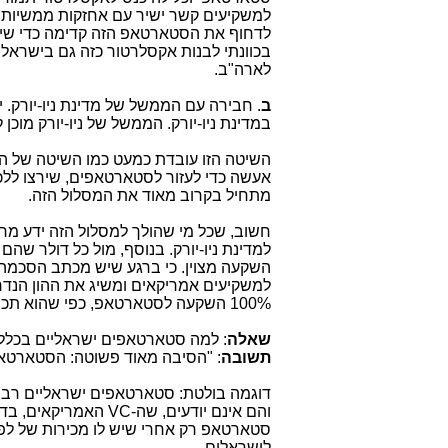
למשקיעים קשר ישיר עם אחזקות ממשיות ב
לדחוף את הסטארטאפ הזה קדימה כדי שיצל
בכוונתי לבנות אקסלרטור כזה גם בישרא
לארה"ב.
ב
במדינת ניו-יורק. הממשל של ניו-יורק מוכ
השיטה הזו עובדת כמעט כמו השיטה של ה
אעשה כדי לעזור לסטארטאפים, שירצו ללכת
מתחיל בקרוב מאוד את המסלול הזה.
חשוב, שכל מי שהולך למסלול הזה ידע מ
למדינת ניו-יורק. בנוסף, מול כל דולר ש
השקעה מצוין. כי ברגע שיש מכתב הסכמ
למשקיעים אמריקאים ומשיג את ההון הנדרש
100% השקעה לסטארטאפ, כפי שהוא תכנן".
שאלה
: למה סטארטאפים ישראליים בכלל 
תשובה
: "הסיבה מאוד פשוטה: הסטארטאפ
דוגמה בולטת: סטארטאפים ישראליים רבים פ
והם אינם יודעים, שה-VC האמריקאים, בדיוק כמו הישראליים,
לישראלים.