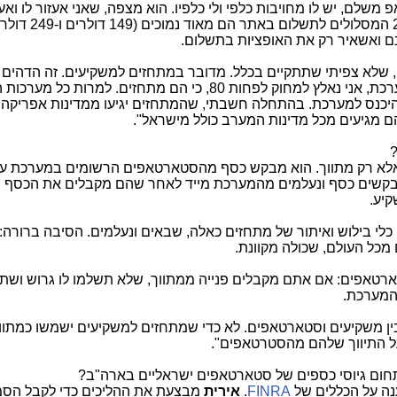
שלם, יש לו מחויבות כלפי ולי כלפיו. הוא מצפה, שאני אעזור לו וא
בשבילו עבור מה שהוא משלם, למרות ש-2 המסלו
נם ואשאיר רק את האופציות בתשלום.
 שלא צפיתי שתתקיים בכלל. מדובר במתחזים למשקיעים. זה הדהים או
מכל 100 משקיעים חדשים הנרשמים במערכת, אני נאלץ למחוק לפחות 80, כי הם מתחזים. למרות
היכנס למערכת. בהתחלה חשבתי, שהמתחזים יגיעו ממדינות אפריקה, 
ם מגיעים מכל מדינות המערב כולל מישראל".
?
 אלא רק מתווך. הוא מבקש כסף מהסטארטאפים הרשומים במערכת עב
מבקשים כסף ונעלמים מהמערכת מייד לאחר שהם מקבלים את הכסף
יע.
לי כלי בילוש ואיתור של מתחזים כאלה, שבאים ונעלמים. הסיבה ברורה:
כל העולם, שכולה מקוונת.
רטאפים: אם אתם מקבלים פנייה ממתווך, שלא תשלמו לו גרוש ושתדו
המערכת.
ין משקיעים וסטארטאפים. לא כדי שמתחזים למשקיעים ישמשו כמתווכי
על התיווך שלהם מהסטרטאפים".
חום גיוסי כספים של סטארטאפים ישראליים בארה"ב?
ענה על הכללים של
FINRA
.
אירית
מבצעת את ההליכים כדי לקבל הס