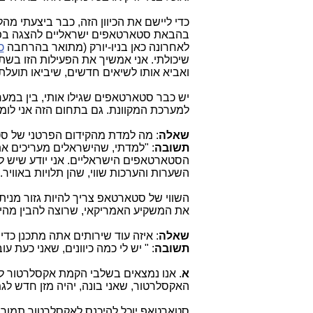
כדי ליישם את הכיוון הזה, כבר ביצעתי מ
בהבאת סטארטאפים ישראליים להצגה בפני
לאחרונה כאן בניו-יורק (מתואר בהרחבה
כ
שיכולתי. אני אמשיך את הפעילות הזו בשת
ואביא אותו לשיאים חדשים, שיביאו תועל
יש כבר סטארטאפים שגילו אותי, בין במער
למערכת המקוונת. גם בתחום הזה אני לומד
שאלה
: מה למדת מהקידום הפרטני של ס
תשובה
: "למדתי, שהישראלים מעריכים את
הסטארטאפים הישראליים. אני יודע שיש 
השערות והערכות שווי, שהן תלויות באוויר. 
השווי של סטארטאפ צריך להיות גזור מני
את המשקיע האמריקאי, שרוצה להבין מה
שאלה
: איזה עוד שירותים אתה מתכנן כ
תשובה
: " יש לי כמה כיוונים, שאני כעת עו
א
. אנו נמצאים בשלבי הקמת אקסלרטור ל
האקסלרטור, שאני בונה, יהיה מזן חדש לג