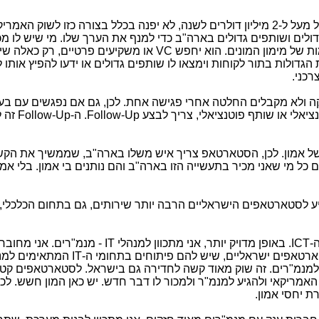
סטארטאפ ישראלי, שיש לו כבר מכירות של מעל ל-2 מיליון דולרים לשנה, לא יפנה בכלל בצורה כזו לשוק 
ולים ושותפים גדולים בארה"ב כדי למנף את הערך שלו. מי שיש לו מכ
VC
או משקיעים פרטיים, רק כאלה שית
 הגדולות בתור לקוחות וימצאו לו שותפים גדולים או ידעו להפיץ אותו ל
רכני.
ה ולא מקבלים החלטה אחרי פגישה אחת. לכן, גם אם נפגשים עם בע
טנציאלי או שותף פוטנציאלי, צריך לבצע
Follow-Up
. ה-
Follow-Up
זה ל
של אמון. לכן, הסטארטאפ צריך איש משלו בארה"ב, שממשיך את הקש
ל מי שאני מכיר בתעשייה הזו בארה"ב והם נותנים בי אמון. בלי אמון,
ציע לסטארטאפים הישראליים הרבה יותר שירותים, גם בתחום הכלכלי, 
-
ICT
. באופן מדויק יותר, אני מתכוון למנהלי
IT
- מנמ"רים. אני מחובר 
טארטאפים ישראליים, שיש להם פיתוחים בתחומי ה-
IT
המתאימים למנמ
ת למנמ"רים. זה שוק מאוד קשה לחדירה גם בישראל. לסטארטאפים קטנ
 האמריקאי ולהגיע למנמ"ר ולמכור לו דבר חדש. יש כאן המון חשש. לכ
ת יחסי אמון.