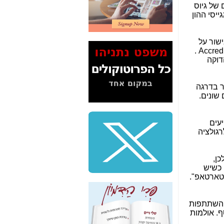
2" על תעלולי השר
 של גיוס
משה כחלון -
כאן
יסי ההון
המשך חשיפת הבלוף
ששמו "מהפיכת
שור על
הסלולר" ואיך מסרסים
כל השקעה בנפרד. בכל השקעה בודקים אם יש לו את היכולת להשקיע, ורק אז הוא מקבל אישור שלAccredited Investor .
את הנתונים לציבור -
דוקה
כאן
סיכום ביקור בסיליקון
ר בדרגה
ואלי - למה 3 הגדולות
 שונים.
משקיעות ומפתחות
באותם תחומים -
כאן
עים
שלמה פילבר (עד
גולציה
לאחרונה מנכ"ל משרד
התקשורת) - עד
מדינה? הצחקתם
כן,
אותי! -
כאן
 כשיש
סטארטאפ".
"יש אפליה בחקירה"?
חשיפה: למה השר
משה כחלון לא נחקר
ל השתתפות
עד היום? -
כאן
ף. אולמות