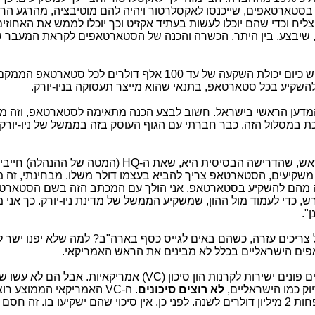
סטארטאפים, שייכנסו לאקסלרטור ויהיה להם מוטיבציה, מהרגע הרא
יח וכדי שהם יוכלו לעשות בעתיד אקזיט וכך יוכלו לממש את האחוזי
ל, שיבצע, בין היתר, הכשרה והכנה של הסטארטאפים לקראת המעבר 
. חבירה עם הממשל של מדינת ניו-יורק. יש כיום יכולת השקעה של עד 100 אלף דולרים לכל
ן להשקיע בכל סטארטאפ, בתנאי שהוא מייצר תעסוקה בניו-יורק.
מדען הראשי בישראל. חשוב לבצע הכנה מתאימה לסטארטאפ, וזה מ
 במסלול הזה. כבר חברתי עם הגוף העוסק בזה בממשל של ניו-יורק ו
ראש, שהדרישה הבסיסית היא, שאת ה-
HQ
(המטה של ההנהלה) חייבי
הם משקיעים, הסטארטאפ צריך להביא בעצמו דולר משלו. מבחינתי, זה 
ה מהם להשקיע בסטארטאפ, אני הולך עם המכתב הזה בשם הסטארט
, כדי לעמוד מול ההון, שמשקיע הממשל של מדינת ניו-יורק. כך אני 
צריכים עזרה, כשהם באים לגייס כסף בארה"ב? למה שלא יפנו ישר ל
ים הישראליים בכלל לא מבינים את הראש האמריקאי.
ונים ישירות לקרנות הון סיכון (
VC
) אמריקאיות. אבל הם לא עשו שי
לא רוצים סיכונים
. ה-
VC
האמריקאי הממוצע רוצ
סטארטאפ רק אחרי שיש לו מכירות של לפחות 2 מיליון דולרים לשנה. לפני כן, אין סיכוי שהם ישקיעו בו. ז