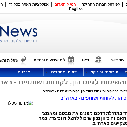
|
|
|
|
לפורטל חברות הקהילה
המייל האדום
אפלקציות האתר בסלולר
הר
English
צור קשר
וידיאו
לוח אירועים וכנסים
שאלות ותשו
פורומים וביטקוין
דעות ומחקרים
צרכנות
השיטות לגיוס הון, לקוחות ושותפים - באר
ות, הטריקים והשיטות לגיוס הון, לקוחות ושותפים - בארה"ב
 הון, לקוחות ושותפים - בארה"ב
ד בתחילת דרכם מפנים את מבטם ומאמצי
 האם זה כיוון נכון שיכול להצליח וכיצד? כמה
משקיעים בארה"ב.