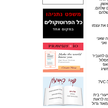
שון,
המסמכים בנושא בזק-
ם שלהם.
Yes (תיק 4000)
שלהם
מוכיחים "תפירת תיק"
לאיש הלא נכון! -
כאן
 סטארטאפ הממקם את עצמו
עובדות ומסמכים
המוסתרים מהציבור:
האם ביבי כשר
ה שאני
תקשורת עזר לקב'
אני
בזק? -
כאן
מה מקור ה-Fake
ם להעביר
News שהביא לתפירת
מסלול
תיק לביבי והעלמת
אפ
החשודים הנכונים -
כאן
משיג
אחת הרגליים של "תיק
4000 התפור"
-
VC
?
התמוטטה היום
בניצחון (כפול) של בזק
-
כאן
עורי בית
ה לראות
איך כתבות מפנקות
ה חסם מאוד גדול
הפכו לפתע לטובת