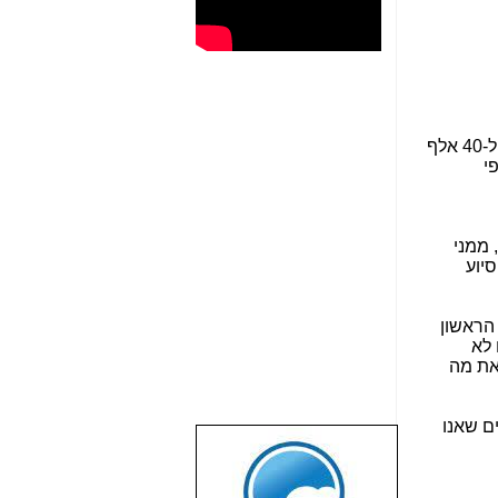
סטארטאפים ישראליים לארה"ב במערכת גיוס ההמונים המקוונת הגדולה בעולם ושמיועדת לישראלים (עם מעל ל-40 אלף
2 כפי
 ממני
סיוע
הראשון
 לא
 את מה
ם שאנו
שבוע טוב לכל
הגולשים באשר
הם!!!