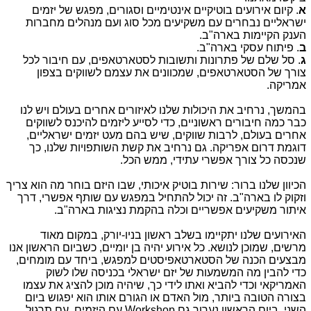
א
. קיום אירועים בוטיקיים אינטימיים וסגורים, מפגש של יזמים
ישראליים נבחרים עם משקיעים מכל סוג ועם מנהלים מחברות
הענק הקיימות בארה"ב.
ב
. פיתוח עסקי בארה"ב.
ג
. סל שלם של פתרונות ותשובות לסטארטאפים, עם חיבור לכל
צורך של הסטארטאפים, שמכוונים את עצמם לשווקים בצפון
אמריקה.
בהמשך, נרחיב את היכולות שלנו לאיזורים אחרים בעולם ויש לנו
כבר כמה חיבורים ראשוניים, כדי לסייע ליזמים להיכנס לשווקים
אחרים בעולם, לרבות שווקים, שיש בהם מעט יזמים ישראליים,
דוגמת דרום אפריקה. גם נרחיב את קשת השותפויות שלנו, כך
שנכסה כל צורך אפשרי עתידי, ממש הכל.
הכיוון שלנו ברור: שירות בוטיק איכותי, שבו היזם בוחר מה הוא צריך
וזקוק לו בארה"ב. זה יכול להתחיל במפגש עם שותף אפשרי, דרך
איתור משקיעים אפשריים וכלה בהקמת נציגות בארה"ב.
האירועים שלנו יתקיימו בשלב ראשון בניו-יורק, במקום מאוד
מרשים, שמוכן לנושא. כל אירוע יהיה בן יומיים, כשביום הראשון אנו
מבצעים הכנה של הסטארטאפיסטים למפגש, ביחד עם מומחים,
כדי להבין מה המשמעות של יזם ישראלי בכניסה שלו לשוק
האמריקאי וכדי להביא ואתו לידי כך, שיהיה מוכן להציג את עצמו
בצורה הטובה ביותר, מול האדם או הגורם אותו הוא יפגוש ביום
השני. ביום הראשון נערוך גם Workshop עם היזמים, עם תרגול