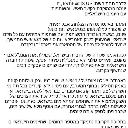
לדרך תחת השם: TechExit IS US, זו
יוזמה הממוקדת בקשר האישי והשותפות
עם היזמים הישראליים.
האתר באינטרנט היה הצלחה, אבל ראיתי,
שיש צורך למלא אותו במגע אישי, פנים אל
פנים, בגישת העבודה המשותפת, עם שותפות אמיתית עם כל מיזם
ישראלי, שמעוניין בשוק האמריקאי. זה סוג של מגע אישי מתמשך,
שנועד להוביל להצלחה של הסטארטאפ בארה"ב ובקנדה.
לכן, הקמנו שלוחה של החברה בישראל, שכוללת את המנכ"ל
אברי
משגב
, ו
איריס גולני
היא סמנכ"לית פיתוח עסקי. שלוחת החברה
הישראלית יוצאת כעת לדרך, יחד עם שותפים עסקיים רבים,
שנחשוף בקרוב.
בארה"ב, יש לנו צוות של 12 איש, שיושב בניו-יורק, ושלוחה קטנה
בעמק הסיליקון בחוף המערבי, עם ניסיון, ידע וקשרים בכל תחומי
השוק של צפון אמריקה. אנו עובדים כבר מעל לשנה בישראל, ועד
היום פעלנו בישראל 'מתחת לרדאר', כדי להכיר את הצרכים של
השוק ולמצוא את השותפים המתאימים בישראל. כעת, אנו עוברים
לפעילות גלויה ברמה לגמרי אחרת, עם אוסף מלא של שירותים,
שכבר ניתן לספק אותם ליזמים.
בתקופה הקרובה נתמקד במספר תחומים, שהיזמים הישראליים
ביקשו מאתנו: