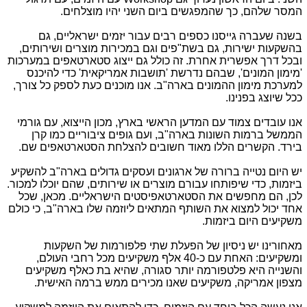
המסר שלהם, כך שהמפגשים ביום השני יהיו מוצלחים.
בשנה שעברה גייסנו כספים רבים עבור יזמים ישראליים, גם
בהשקעות ישירות, גם בשת"פים וגם במכירות מוצרים ושירותים,
ובכל דרך אפשרית אחרת. זה כולל גם ייצוג סטארטאפים במערכות
'מימון המונים', שבהם נדרשת 'תושבות אמריקאית' כדי להיכנס
למערכת מימון ההמונים בארה"ב. אנו מוכנים כעת לספק כל צורך,
ככל שיוצג בפנינו.
אנו עובדים צמוד עם המדען הראשי בארץ, מכון הייצוא, עם גורמי
הממשל ברמות השונות בארה"ב, ועם גופים ציבוריים כמו קרן
בירד. הקשרים הללו מאוד חשובים להצלחת הסטארטאפים שם.
יש היום נטייה ברורה של ארגונים ועסקים גדולים בארה"ב להשקיע
ביזמות, כדי שיפותחו עבורם מוצרים או שירותים, שהם יוכלו למכור.
לכן, הם מחפשים את הסטארטאפיסטים הישראליים. מכאן, שכל
אחד יכול למצוא את השותף המתאים ליוזמה שלו בארה"ב, כי כולם
משקיעים היום ביזמות.
מאחורינו יש ניסיון של הפעלת שתי פלפורמות של השקעות
ומשקיעים: האחת עם כ-40 אלף משקיעים מכל רחבי העולם,
והשנייה היא פלטפורמה יותר סגורה, שהיא בת כאלף משקיעים
מצפון אמריקה, משקיעים שאנו מכירים ממש ברמה האישית.