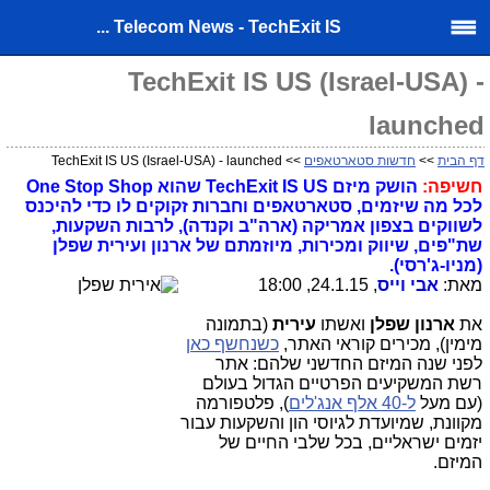
Telecom News - TechExit IS ...
TechExit IS US (Israel-USA) -
launched
דף הבית
>>
חדשות סטארטאפים
>> TechExit IS US (Israel-USA) - launched
חשיפה:
הושק מיזם TechExit IS US שהוא One Stop Shop
לכל מה שיזמים, סטארטאפים וחברות זקוקים לו כדי להיכנס
לשווקים בצפון אמריקה (ארה"ב וקנדה), לרבות השקעות,
שת"פים, שיווק ומכירות, מיוזמתם של ארנון ועירית שפלן
(מניו-ג'רסי).
מאת:
אבי וייס
, 24.1.15, 18:00
את
ארנון שפלן
ואשתו
עירית
(בתמונה
מימין), מכירים קוראי האתר,
כשנחשף כאן
לפני שנה המיזם החדשני שלהם: אתר
רשת המשקיעים הפרטיים הגדול בעולם
(עם מעל
ל-40 אלף אנג'לים
), פלטפורמה
מקוונת, שמיועדת לגיוסי הון והשקעות עבור
יזמים ישראליים, בכל שלבי החיים של
המיזם.