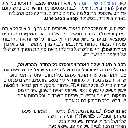
לאור
ההצלחה של היוזמה
הזו, ולאור הנסיון שנצבר, החליטו בני הזוג
שפלן
להרחיב את היוזמה ולבנות פלטפורמה חדשה (גם ברשת וגם
פיזית), שתספק את
כל
מה שיזמים צריכים, כדי להיכנס ולהצליח
בארה"ב וקנדה, בגישת ה-
One Stop Shop
.
בגישה זו, היזם יוכל לבחור איזה שירותים הוא צריך, והוא יקבל אותם
בארץ ובארה"ב, לרבות מפגש פנים אל פנים עם משקיעים, שותפים
פוטנציאליים, ערוצי שיווק ומכירות, או לבחור כל שירות אחר, לרבות
פתיחת נציגות ונוכחות פיזית בארה"ב. לצורך מימוש היוזמה,
ארנון
ו
עירית
שפלן
,
הגיעו לישראל כדי לחנוך את פתיחת הסניף הישראלי
של היוזמה החדשה הזו.
בקרוב מאוד יעלה האתר ויפורסמו כל הסדרי ההרשמה,
התהליכים, המידע וכל הנדרש ליזמים הישראליים
, שרואים את
צפון אמריקה כיעד המרכזי שלהם בכל תחום: גיוס הון מכל סוג,
שיווק, הפצה, מכירות, לקוחות, אתרי בטא, שותפים, רישום פטנטים,
עמידה ברגולציות לרבות FDA, פיתוח עיסקי, מימון בנקאי, הלוואות,
ייעוץ משפטי, ייעוץ פיננסי, שירותי ראיית חשבון, שירותי מס,
הנפקות, מיזוגים ורכישות, פתיחת משרדים, וכל תחום אחר
שיידרש, הכל תחת קורת גג אחת.
ארנון ש
פלן
, (בתמונה משמאל), מייסד
משותף ומנכ"ל TechExit: "היוזמה החדשה
שלי ושל רעייתי
עירית
,
שעוסקת בכל
הצדדים הטנולוגיים של המיזם, שיוצא כעת