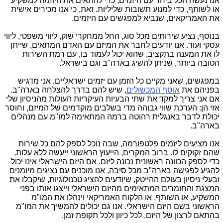
אנו נעשה הכל ביחד עם היזמים, כדי להתאים את היוזמה למשקיע
או לשותף, כדי למנוע תשובות שליליות. זאת, כי אנו מכירים אישית
את האמריקאים, שנביא למפגשים עם היזמים.
בנוסף, נציע שירותים מכל סוג, החל ממחקרי שוק, ליווי משפטי, ליווי
עסקי ועוד. אנו יודעים לחבר את המיזם עם האדם המתאים, שייתן
לו את המענה בתקציב, שהוא יכול לעמוד בו, עם רמת השירות
הטובה ביותר, שניתן להשיג בארה"ב וגם בישראל.
במפגשים, שאני מקיים כל הזמן עם יזמים ישראליים, אני מדגיש
בפניהם את
אוסף המכשולים
, שיש להם בדרך להצלחה בארה"ב.
אם אני צריך למקד את שתי הבעיות העיקריות העולות מהניסיון שלי
אזי הן: הערכת שווי גבוהה מדי בשלבים מוקדמים של המיזם, וחוסר
יכולת לדבר באנגלית רהוטה ברמה המתאימה למו"מ עם מנהלים
בארה"ב.
אנו מציעים ליזמים פלטפורמה, שבה נוכל לספק להם כל שירות
שהם זקוקים לו. ברוב המקרים, הייעוץ הראשוני ייעשה ללא עלות,
כדי לספק הכוונה ראשונית נכונה ליזם. אם היזם הישראלי אינו יכול
להגיע לפגישה בארה"ב מכל סיבה, אנו מוכנים עם נציגים מיומנים
ובעלי ניסיון בעולם ההייטק, שיודעים להציג טכנולוגיות, שיקבלו את
המצגת והחומרים המתאימים מהיזם הישראלי וייצגו אותו בפני
המשקיע, או השותף, או הלקוח האמריקאי וינהלו את המו"מ
הראשוני בשם היזם הישראלי. אנו גם יכולים להמשיך את המו"מ
בהתאם לרצון של היזם, לכל כיוון ולכל תקופת זמן.