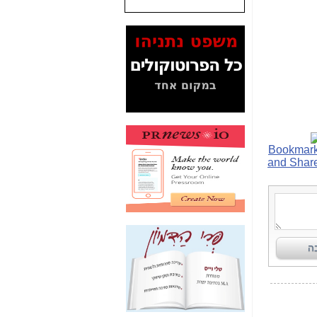
שנתנו לסלקום? -
כאן
המסמכים בנושא בזק-
Yes (תיק 4000)
מוכיחים "תפירת תיק"
לאיש הלא נכון! -
כאן
עובדות ומסמכים
המוסתרים מהציבור:
האם ביבי כשר
תקשורת עזר לקב'
בזק? -
כאן
מה מקור ה-Fake
News שהביא לתפירת
תיק לביבי והעלמת
החשודים הנכונים -
כאן
אחת הרגליים של "תיק
4000 התפור"
התמוטטה היום
בניצחון (כפול) של בזק
-
כאן
איך כתבות מפנקות