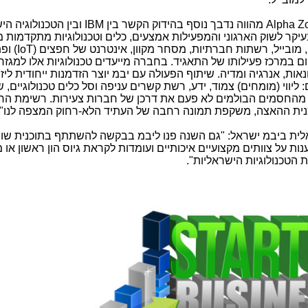
Alpha Z
מהווה נדבך נוסף בהידוק הקשר בין
IBM
ובין הטכנולוגיה הי
קר לשוק הארגוני והמפעילות אמצעים, כלים וטכנולוגיות מתקדמות 
, מובייל, רשתות חברתיות, מסחר מקוון, אינטרנט של חפצים (
IoT
) ופ
יום במרכז פעילותו של התאגיד. בחברה מייעדים טכנולוגיות אלו למגזר
אות, אנרגיה ומדיה. שיתוף הפעולה עם יבמ יוצר הזדמנות ייחודית ליז
 ליווי (מומחים) צמוד, ידע, רשת קשרים עניפה וסל כלים טכנולוגיים,
 מהחסמים הבולמים לא פעם את דרכן של חברות צעירות. רשימת הח
נית ההאצה, משקפת תמונה רחבה של העתיד הלא-רחוק המצפה לנו".
באלית ביבמ ישראל: "גם השנה פנו ליבמ בבקשה להשתתף בתוכנית שו
ת על צוותים מקצועיים איכותיים ועומדות לקראת גיוס הון ראשון או 
ת הטכנולוגיות הישראליות".