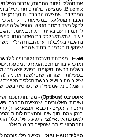
את תהליכי ניתוח התמונה, ארכוב הצילומים
Bluemix
, שמציעה יכולות פיתוח, שילוב ו
המתקדם, שמציעה החברה, חוסך זמן אבחון
הכבד המוטל עליו במשימות ניהול תהליכי 
להקל מאד במתח הנפשי הנופל על הנשים (
להתמודד עם בעיית התלות במיומנות הג
ייעודי, שמשמש לסקירת האזור הנתון למ
נחשבת בקליבלנד ועתה נבחרה ע"י המשתתפ
שיתקיים בגרמניה בחודש הבא.
EGM
- מפתחת מערכת ניטור וניהול לרשת
ומרכז עיבודים חכם. המערכת מספקת יכול
כשלים ברשת ומיקומם. כפועל יוצא מהטמע
בפעילות הייצור והרשת, לשפר את ניהול
שילוב מהיר ויעיל ברשת הכללית הקיימת 
חשמל סיני, שמפעיל רשת פרטית בשט, שרדיו
אופטיבס
)
Optibus
(
- מפתחת תוכנה ושירו
ושירות. האלגוריתם, שמציעה החברה, פוע
תעבורה ענקיים - רכב או אמצעי אחר) לחס
בזמן אמת, תוך שינוי והתאמת לוחות זמני
למערכת את אילוצי התפעול שלו, כללי הרגול
והחסכוני ביותר, שמקיים דרישות אלה.
סייליד
(
SALEAD
) - מציעה פלטפורמה ל