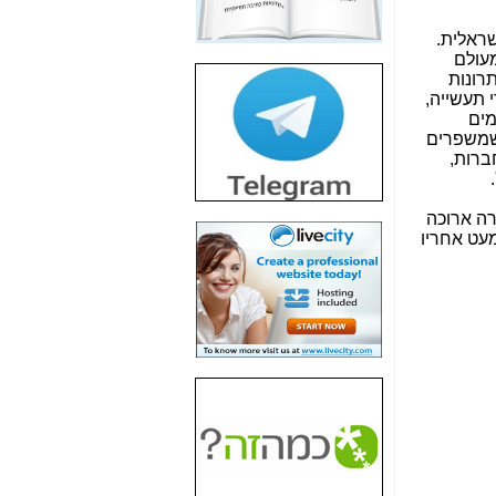
חשיפת חשד לשחיתות
הדומה לזו של "תיק
שראלית.
4000" אך בתחום
מעולם
הסלולר -
כאן
תרונות
י תעשייה,
חשיפת מה שלא
מים
רוצים שתדעו בעניין
 שמשפרים
פריסת אנלימיטד
ברות,
(בניחוח בלתי נסבל) -
כאן
רה ארוכה
חשיפה: איוב קרא
מעט אחריו
אישר לקבוצת סלקום
בדיוק מה שביבי אישר
ל-Yes ולבזק -
כאן
האם השר איוב קרא
היה צריך בכלל לחתום
על האישור, שנתן
לקבוצת סלקום? -
כאן
האם ביבי וקרא קבלו
בכלל תמורה עבור
ההטבות הרגולטוריות