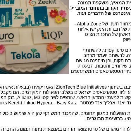
ית המאיץ, משקפת תמונה
עתיד הקרוב בתחומי המובייל,
אינטרנט של הדברים ועוד.
-
Alpha Zone
ת של חברות הזנק ישראליות
חזור הראשון של התכנית הציגו
ווק.
ם סינון קפדני, להשתתף
ה. לרשותם יועמד מרחב
תקוה, והן תיהנינה מגישה
, שירותים והטבות. הבעלות
רו בידי הסטארטאפים המשתתפים
יבמ בשיתוף
ZionTech Blue Initiatives
האמריקאית (בבעלות איש הע
ע וליווי סטארטאפים ישראלים בשלבי הפעילות המוקדמים. הם מקבלי
בקשות למענקי המדען הראשי. שותפים לפרויקט:
Allianz, M3
, בנק הפו
 יאנג, ארליך אנד פנסטר,
Inkod Hypera, , Bary Katz
, ו-
oks Keret
ת הפועלות במגוון תחומים, שהמכנה המשותף להן הוא שימוש ביכולות
י).
ברשימת הבוגרים
:
 לזיהוי מוקדם של סרטן צוואר הרחם באמצעות ניתוח תמונה. החבר