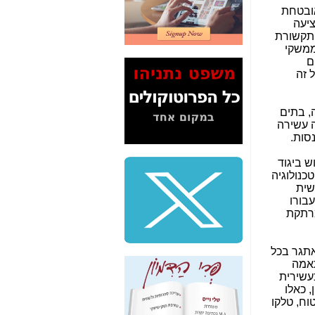
2" על תעלולי השר
אובטחת
משה כחלון -
כאן
ציעה
 תקשורת
המשך חשיפת הבלוף
ממשקי
ששמו "מהפיכת
ם
הסלולר" ואיך מסרסים
 זה
את הנתונים לציבור -
כאן
, בתים
סיכום ביקור בסיליקון
 עשירה
ואלי - למה 3 הגדולות
סות.
משקיעות ומפתחות
באותם תחומים -
כאן
ש ביגוד
כנולוגיה
שלמה פילבר (עד
שית
לאחרונה מנכ"ל משרד
בורו
התקשורת) - עד
מרתקת
מדינה? הצחקתם
אותי! -
כאן
אתגר בכל
"יש אפליה בחקירה"?
תאמה
חשיפה: למה השר
עשירית
משה כחלון לא נחקר
, כאלו
עד היום? -
כאן
ביטוח, טלקו