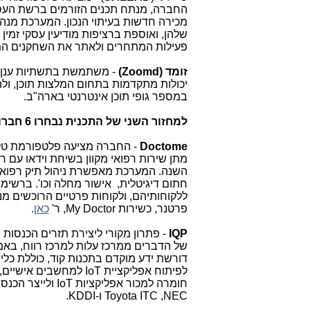
החברה, מנתח תכנים הזורמים ברשת העסקית
מכירה חדשות בעיתוי הנכון. המערכת מנה
שלהן, ואוספת ברציפות מודיעין עסקי זמי
פעילות המתחרים ולאתר את השחקנים המר
זומד (
Zoomd
)
- משתמשת בתשתיות ענן י
יכולות מתקדמות בתחום המלצות תוכן, ול
במספר גופי תוכן אינטרנטי בארה"ב.
למחזור השני של התכנית נבחרו 6 חברות חדשות:
Doctome
- החברה מציעה פלטפורמת טל
השנה. המערכת מאפשרת ניהול תיק רפואי מ
חתום דיגיטלית, אישור מחלה וכו'. ברשימ
ללקוחותיהם, ולקוחות פרטיים הרוכשים מנ
פרטנר, כשירות
My Doctor
, ר'
כאן
.
IQP
- פתרון מקורי ליצירת תזרים הכנסות 
של הדברים ממרכז עלות למרכז רווח, באמ
דורשת ידע מוקדם בתכנות קוד, כוללת כלי
לפיתוח אפליקציית
IoT
למחשבים אישיים, 
חומרה למכור אפליקציות
IoT
ולייצר הכנסו
NEC
,
Toyota ITC
ו-
KDDI
.