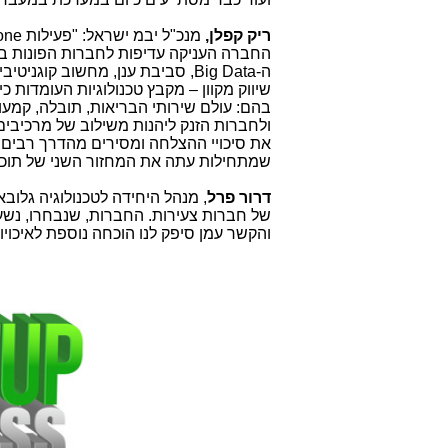
ריק קפלן,
מנכ"ל יבמ ישראל: "פעילות
one
החברה העניקה עדיפות לחברות הפונות בעי
ה-
Big Data
, סביבת ענן, מחשוב קוגניטיבי
שיווק מקוון – מקבץ טכנולוגיות העומדות כ
בהם: עולם שירותי הבריאות, תובלה, קמעונ
ולחברות הזנק ליהנות משילוב של מרכיבים:
את סיכויי ההצלחה ומסירים מהדרך רבים
שמתחילות עתה את המחזור השני של תוכ
דרור פרל
, מנהל היחידה לטכנולוגיה גלו
של חברות צעירות. החברות, שנבחרו, נשענו
והקשר עמן סיפק לנו הוכחה נוספת לאיכויו