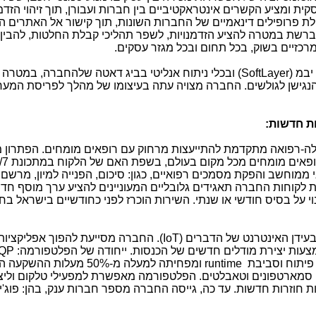
 ומציע הקשרים אינטראקטיביים בין חברות ועבורן, תוך זיהוי הזדמנ
לת פרופילים דינאמיים של החברות השונות, תוך קישור אל האתרים 
ן ברשת במטרה להציע הזדמנויות, לשפר תהליכי קבלת החלטות, להבין
כזיים בשוק, בכל תחום ובכל מגזר עסקים.
במ (
SoftLayer
) ובכלי ניתוח אנליטי בביג דאטה שלהחברה, במטרה 
הנגישן לגולשים. החברה מצויה עתה בעיצומו של מהלך לפריסת המע
ה-רפואה מתקדמת להתייעצות מרחוק עם רופאים מומחים. הפתרון
מוחשב והפקת מסמכים רפואיים, כגון: סיכום, הפנייה למיון, מרשם
ת לקוחות החברה תאגידים גלובליים המעוניינים להציע ערך מוסף חד
וי על בסיס חודשי או שנתי. השירות הוכרז לפני כחודשיים בישראל ב
בעידן האינטרנט של הדברים (
IoT
). החברה מסייעת להפוך אפליקציות
צעות יצירת מודלים חדשים של הכנסות. ייחודה של הפלטפורמה:
IQP
 פיתוח וסביבת
runtime
ומפחיתה למעלה מ-50% מעלות הה
סמארטפונים וטאבלטים. הפלטפורמה מאפשרת למפעילי טלקום וליצר
ת חוזרות חדשות. עד כה, גייסה החברה מספר חברות ענק, בהן: פוג'י