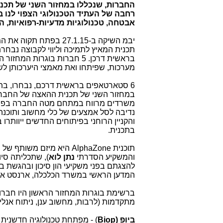
החברות, שנכללו במחזור השני של תכנ
רחבה של העתיד הטכנולוגי הצפוי לנו ב
אבטחה, טכנולוגיות מדעיות-רפואיות, ה
יבמ השיקה ב-27.1.15 בפתח תקוה את המחזור השני של
תכנית המאיץ לתמיכה וליווי לקבוצה נבחר
בראשית דרכן. 5 חברות בוגרות המ
מערכות, שפיתחו ואת מאמצי היערכותן לשי
6 סטארטאפים בראשית דרכם, נבחרו, בתו
במחזור השני של תכנית ההאצה של החבר
משרדים מרווח במתחם מטה החברה בפתח 
נדיבה לסל אמצעים של כלי מחשוב ותוכנה
והקניין הרוחני בפיתוחים החדשים ייוות
בתכנית.
תוכנית
AlphaZone
היא מיזם משותף של 
והמשקיע הסדרתי
נתן לוא
), שתכליתה סיו
להצגתם בפני משקיעי הון סיכון ובהגשת 
המדען הראשי במשרד הכלכלה, ארנסט אנד
ברשימת בוגרות המחזור הראשון היו חברו
מתקדמות (לרבות, מחשוב ענן, ניתוח אנליט
ביופ (
Biop
) - מפתחת טכנולוגיה חדשנית