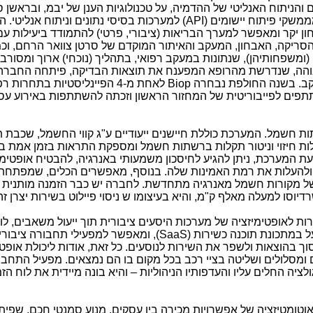
 והניתוח האנליטי של ההדמיה, על טכנולוגיות הענן של יבמ, ובראשן 
מממשקי פיתוח יישומים (
API
) למערכות בסיסי נתונים וניתוח אנליטי. ה
 יקר ומאפשר למערך הבריאות (ציבורי, פרטי) להתמודד ביעילות עם
הסריקה, האבחון, המעקב והאיתור המוקדם של סרטן צוואר הרחם, וכמ
ומשפחותיהן), שנתונות במעקב רפואי, בתהליך (נוכחי) ארוך ומסורב
בוהה, שנדרשת מהרופא המפענח את תוצאות הבדיקה, פיתחה החברה
עקב. בשנה החולפת נבחרה
Biop
לאחת מ-4 הפיינליסטיות בתחרות 
ים לפייבוריטית של המחזור הראשון וזכתה להשתתפות באירוע עסקי
ות חשמל. המערכת כוללת חיישנים ייעודיים ע"ג קווי החשמל, שכבת 
ות חיזוי וניטור תקלות ברשתות חשמל ומספקת התראות בזמן אמת ב
ת המערכת, ניתן להגיע לחיסכון משמעותי באנרגיה, להבטיח אופטימי
ה ולהעלות את רמת האמינות שלה. בנוסף, מאפשרים הכלים, שמפתח
של מקורות חשמל מאנרגיה מתחדשת. לחברה יש כבר הזמנה מותנית ש
סו למעלה מאלף ק"מ, והיא בעיצומו ש ניסוי פיילוט בשירות יצרן זה
ת לאופטימיזציה של מערכות היסעים ציבורית תוך ייעול משאבים, לו
ל במתכונת תוכנה כשירות (
SaaS
), ומאפשר למפעילי תחבורה ציבורית
וך בהוצאות ולשפר את השירות לנוסעים. כל זאת, אודות ליכולת אופטי
ם ומסלולים ושליטה בציי רכב בכל מקום בו הם נמצאים. מפעיל התחבור
ציה החלים עליו והעדפותיו הניהוליות – והיא בונה מיידית את לוח הזמ
אוטומטיזציה של אפשרויות מכירה בין עסקים. מנוע סמנטי חכם, שפי