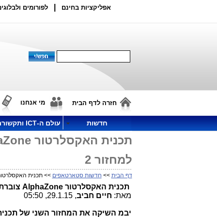
|
אפליקציות בחינם
לפורומים ולבלוגים
מי אנחנו
חזרה לדף הבית
חדשות
עולם ה-ICT ותקשורת
למחזור 2
דף הבית
>>
חדשות סטארטאפים
>> תכנית האקסלרטור AlphaZone צוברת תאוצה, נבחרו 6 סטארטאפים למחז
תכנית האקסלרטור
AlphaZone
צוברת תאוצה 
מאת:
חיים חביב
, 29.1.15, 05:50
יבמ השיקה את המחזור השני של תכנית