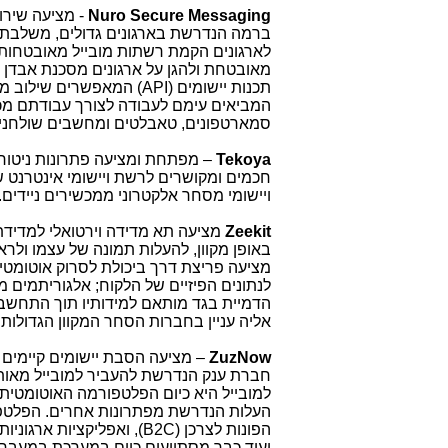
Nuro Secure Messaging
- מציעה שיר
ברמה הנדרשת בארגונים גדולים, משלבת ה
לארגונים הקמת רשתות מובייל מאובטחות 
מאובטחת ולהגן על ארגונים מסכנת אבדן ו
תכנות יישומים (
API
) המאפשרים שילוב מ
המביאים עימם לעבודה לצורך עבודתם מכ
סמארטפונים, טאבלטים ומחשבים שולחניי
Tekoya
– מפתחת ומציעה פתרונות ניטור
חכמים ומקושרים לרשת ויישומי אינטרנט ש
ויישומי מסחר אלקטרוני ממכשירים ניידים
Zeekit
מציעה תא מדידה וירטואלי למדידת
באופן מקוון, להעלות תמונה של עצמו ולר
מציעה פריצת דרך ביכולת לסרוק אוטומטי
לנתונים הפיזיים של הלקוח; אלגוריתמים 
הדמיית בגד מותאם למידותיו תוך התחשבו
אליה עניין בחברות הסחר המקוון הגדולות
ZuzNow
– מציעה הסבת יישומים קיימים ל
חברת ענק הנדרשת להעביר למובייל מאות 
למובייל היא כיום הפלטפורמה האוטומטית 
העלות הנדרשת מפתרונות אחרים. הפל
הפונות לצרכן
,(B2C)
ואפליקציות ארגוניות 
ועוד כבר מסתייעים כיום במערכת במעבר ל