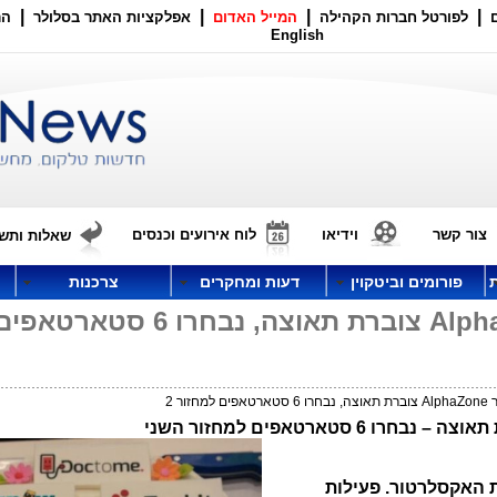
|
|
|
|
לפורטל חברות הקהילה
המייל האדום
אפלקציות האתר בסלולר
הר
English
צור קשר
וידיאו
לוח אירועים וכנסים
שאלות ותשו
פורומים וביטקוין
דעות ומחקרים
צרכנות
תכנית האקסלרטור AlphaZone צוברת תאוצה, נבחרו 6 סטארטאפ
ור 2
– נבחרו 6 סטארטאפים למחזור השני
 האקסלרטור. פעילות