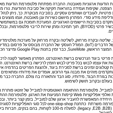
ות הודעות ארגוניות מאובטח. החברה מפתחת פלטפורמת הודעות מ
צפנה, שקיפות ועמידה בהוראות חקיקה אל סביבת ההודעות. נורו מ
פרטיות, לעובדים ושותפים עסקיים, בסביבה מבוקרת. כך, ניתן לנהל
דליפת מידע סודי. הפתרון מיושם כשירות ענן מאובטח, ועמו מוצעים 
תקדם בסביבות היישומים הארגוניים. המערכת תומכת גם במשתמשי
שיר פרטי (
BYOD
), תוך תמיכה ומתן שירות לריבוי פלטפורמות, ובכלל
ם.
, שליטה ובקרה מרחוק
,
לשליטה ובקרה מרחוק על מערכות מולטימדיה
ל הדברים (
IoT
). המודל העסקי של החברה מבוסס על פרסום במדיה
. המוצר הראשון,
SureMote
, כבר זמין בחנות
Google Play
ומייצר הכנ
 פריטי ביגוד הנרכשים ברשת האינטרנט. הפתרון מאפשר לקונה לרכו
אות את עצמו לבוש בכל פריט לבוש הזמין לרכישה ברשת האינטרנט. הט
ת קטלוגים זמינים ברשת למכירת ביגוד, ולהצגת הפריטים בהדמיה אי
מתקדמים מזהים את מבנה גוף הרוכש, אומדים את מידותיו ומתאימים ע
ת בגזרת הבגד, מידותיו, סוג הבד והתאורה בה צולם. החברה כבר 
 בעולם ובקרוב תושק לשימוש.
מובייל
.
פלטפורמת ההתאמה האוטומטית למובייל של זוזנאו פותרת 
ואלפי אפליקציות
Web
קיימות המניעות את הארגון. פלטפורמת הה
היחידה המאפשרת להעביר ארגון שלם למובייל, בזמן קצר ביותר, ובכ
טפורמה משרתת כתחנת
one-stop-shop
לכל סוגי האפליקציות לסוגיהן
(
B
2
B
,
B
2
E
,
legacy
). למעלה מ-100 לקוחות, בהם בנקים, חברות 
מובייל.