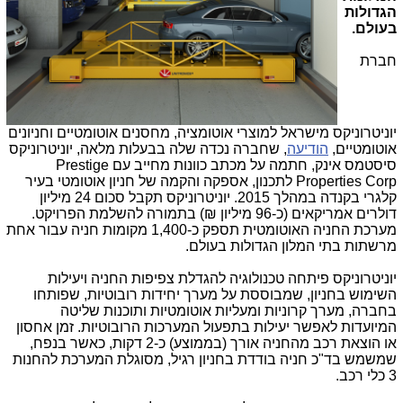
הגדולות
בעולם.
חברת
יוניטרוניקס מישראל למוצרי אוטומציה, מחסנים אוטומטיים וחניונים
אוטומטיים,
הודיעה
, שחברה נכדה שלה בבעלות מלאה, יוניטרוניקס
סיסטמס אינק, חתמה על מכתב כוונות מחייב עם
Prestige
Properties Corp
לתכנון, אספקה והקמה של חניון אוטומטי בעיר
קלגרי בקנדה במהלך 2015. יוניטרוניקס תקבל סכום 24 מיליון
דולרים אמריקאים (כ-96 מיליון ₪) בתמורה להשלמת הפרויקט.
מערכת החניה האוטומטית תספק כ-1,400 מקומות חניה עבור אחת
מרשתות בתי המלון הגדולות בעולם.
יוניטרוניקס פיתחה טכנולוגיה להגדלת צפיפות החניה ויעילות
השימוש בחניון, שמבוססת על מערך יחידות רובוטיות, שפותחו
בחברה, מערך קרוניות ומעליות אוטומטיות ותוכנות שליטה
המיועדות לאפשר יעילות בתפעול המערכות הרובוטיות. זמן אחסון
או הוצאת רכב מהחניה אורך (בממוצע) כ-2 דקות, כאשר בנפח,
שמשמש בד"כ חניה בודדת בחניון רגיל, מסוגלת המערכת להחנות
3 כלי רכב.