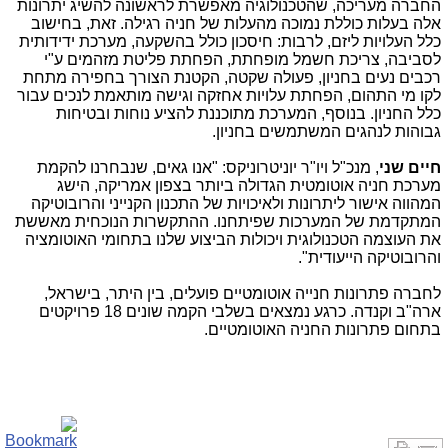
החברה מעריכה, שהטכנולוגיה מאפשרת לראשונה להשיג יתרונות
אלה בעלות כוללת נמוכה מהעלות של חניה רגילה. זאת, בחישוב
כלל העלויות ליזם, לרבות: חיסכון כולל בהשקעה, מערכת ידידותית
לסביבה, צריכת חשמל מופחתת, הפחתת פליטת מזהמים ע"י
רכבים נעים בחניון, פעולה שקטה, הקטנת הצורך בחפירה מתחת
לקו מי התהום, הפחתת עלויות אחזקה וגישה מותאמת לנכים עבור
כלל החניון. בנוסף, המערכת מתוכננת להציע נוחות ובטיחות
גבוהות לנהגים המשתמשים בחניון.
חיים שני
, מנכ"ל ויו"ר יוניטרוניקס: "אנו גאים, שנבחרנו להקמת
מערכת חניה אוטומטית הגדולה ביותר בצפון אמריקה, הישג
המהווה אישור ליתרונות ולאיכויות של התכנון הקנייני והרובוטיקה
המתקדמת של המערכות שפיתחנו. ההתקשרות הנוכחית מאששת
את העוצמה הטכנולוגית ויכולות הביצוע שלנו בתחומי האוטומציה
והרובוטיקה הייעודית".
לחברה פתרונות חנייה אוטומטיים פועלים, בין היתר, בישראל,
ארה"ב וקנדה. כרגע נמצאים בשלבי הקמה שונים 18 פרויקטים
בתחום פתרונות החניה האוטומטיים.