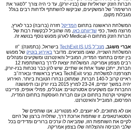
חברות הזנק ישראליות שם (בניו-יורק), עד כי היה צורך "לסגור את
הרשימה" של המשקיעים, שביקשו להשתתף ולדחות רבים בגלל
מגבלות מקום.
המשלחת הראשונה בתחום
המדיקל
חזרה (ברובה) כבר לארץ,
מרוצה מאוד, כפי
שדיווחנו כאן
, מה שהוביל לבקשות רבות של
חברות הזנק מתחום ה-Medical לארגן מפגש נוסף בנושא זה.
אברי משגב,
מנכ"ל TechExit IS US
בישראל,
(בתמונה):
"זו
המשלחת השנייה, שאנו מוציאים. מדובר
באירוע בוטיק
של מפגש
בין יזמים בתחומי המדיה, המובייל והאינטרנט ומשקיעים ומנהלים
רבים מצפון אמריקה. המשלחת יוצאת לדרך בהשתתפות 12
חברות, ייתכן שעוד אחת או שתיים, שיש להן כבר נוכחות בניו-יורק,
תצורפנה למשלחת. נציגי TechExit בארץ בראשותי ובארה"ב
ראיינו קרוב ל-140 חברות, שמתוכן נבחרו הטובות ביותר. האירוע
יהיה במשך יומיים, 23-24 למרץ 2015 בניו יורק ובו תיפגשנה
החברות עם משקיעים אסטרטגיים: אנג'לים, פמילי אופיס, פרייבט
איקוויטי וקרנות בתחום וכן עם חברות העוסקות בתחום המדיה,
הפרסום, המובייל והאינטרנט.
אנו לא מתווכים, לא יועצים, לא מנטורינג. אנו שותפים של
הסטארטאפים. זו שותפות ארוכת דרך, שתלויה ברצון של היזם
לקיים את השותפות הזו, שמביאה לו ערכים ברורים ומדידים בכל
שלבי הכניסה וההצלחה שלו בצפון אמריקה.