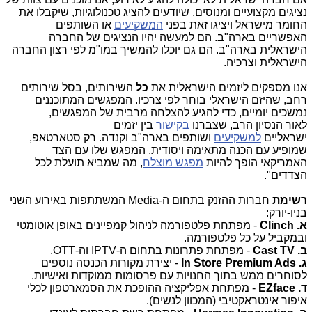
נציגים מקצועיים ומנוסים, שיודעים להציג טכנולוגיות, שיקבלו את
החומר מישראל ויציגו זאת בפני
המשקיעים
או השותפים
האפשריים בארה"ב. הם למעשה יהיו הנציגים של החברה
הישראלית בארה"ב. הם גם יוכלו להמשיך במו"מ לפי רצון החברה
הישראלית וצרכיה.
אנו מספקים ליזמים הישראלית את
כל
השירותים, בסל שירותים
רחב, שהיזם הישראלי בוחר לפי צרכיו. המפגשים המתוכננים
נמשכים יומיים, כדי להגיע להצלחה מרבית של המפגשים,
לאור הנסיון הרב, שצברנו
בקישור
בין יזמים
ישראליים
למשקיעים
ושותפים בארה"ב וקנדה. רק סטארטאפ,
שמופיע עם הכנה מתאימה ויסודית, המפגש שלו עם הצד
האמריקאי הופך להיות
מפגש מוצלח
, מה שמביא תועלת לכל
הצדדים".
רשימת
חברות ההזנק בתחום ה-Media המשתתפות באירוע השני
בניו-יורק:
א. Clinch
- מפתחת פלטפורמה לניהול קמפיינים באופן אוטומטי
ובמקביל על כל פלטפורמה.
ב. Cast TV
- מפתחת פתרונות בתחום ה-IPTV וה-OTT.
ג.
In Store Premium Ads
- יצירת מקורות הכנסה נוספים
לסוחרים ממש בתוך החנויות עם פרסומות ממוקדות ואישיות.
ד. EZface
- מפתחת אפליקציה ההופכת את הסמארטפון לכלי
איפור אינטראקטיבי (המכוון לנשים).