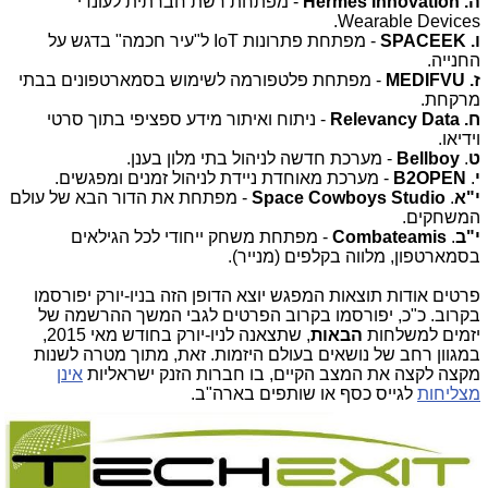
ה.
Hermes Innovation
- מפתחת רשת חברתית לעונדי
Wearable Devices.
ו.
SPACEEK
- מפתחת פתרונות IoT ל"עיר חכמה" בדגש על
החנייה.
ז.
MEDIFVU
- מפתחת פלטפורמה לשימוש בסמארטפונים בבתי
מרקחת.
ח.
Relevancy Data
- ניתוח ואיתור מידע ספציפי בתוך סרטי
וידיאו.
ט
.
Bellboy
- מערכת חדשה לניהול בתי מלון בענן.
י
.
B2OPEN
- מערכת מאוחדת ניידת לניהול זמנים ומפגשים.
י"א
.
Space Cowboys Studio
- מפתחת את הדור הבא של עולם
המשחקים.
י"ב
.
Combateamis
- מפתחת משחק ייחודי לכל הגילאים
בסמארטפון, מלווה בקלפים (מנייר).
פרטים אודות תוצאות המפגש יוצא הדופן הזה בניו-יורק יפורסמו
בקרוב. כ"כ, יפורסמו בקרוב הפרטים לגבי המשך ההרשמה של
יזמים למשלחות
הבאות
, שתצאנה לניו-יורק בחודש מאי 2015,
במגוון רחב של נושאים בעולם היזמות. זאת, מתוך מטרה לשנות
מקצה לקצה את המצב הקיים, בו חברות הזנק ישראליות
אינן
מצליחות
לגייס כסף או שותפים בארה"ב.