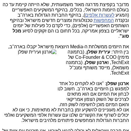
מדובר בקפיצת מדרגה מאוד משמעותית, שלא הייתה קיימת עד כה
בעולם היזמות הישראלי, בכלים, בהיקף המשקיעים האפשריים
(המגיע
לעשרות אלפים
), בהיקף החברות הגדולות בארה"ב
ובקנדה
המחפשות
טכנולוגיות ומוצרים חדשים מישראל ובהיקף
השותפים האפשריים (אלפים), כדי לקדם כל פעילות של יזמים
ישראליים בצפון אמריקה, בכל תחום בו הם זקוקים לסיוע
מכל
סוג"
.
את היזמים ממשלחת ה-Media היוצאת מישראל יקבל
ו בארה"ב,
בין היתר:
עירית שפלן
, (בתמונה
מימין) Co-Founder & COO של
TechExit, ו
ארנון שפלן
, (בתמונה
משמאל), מייסד משותף ומנכ"ל
TechExit.
ארנון שפלן
: "אנו לא לוקחים כל אחד
למפגש בן היומיים בארה"ב. חשוב לנו
לבחון את המיזם אם הוא מתאים
לצרכים של השוק הצפון אמריקאי
והאם המיזם מוכן לחשיפה לשוק הזה.
אנו לא מעוניינים להשקיע זמן בחברות לא מתאימות, כי אנו לא
יכולים לשרוף את הקשרים שלנו עם עשרות אלפי המשקיעים ואלפי
החברות הגדולות המחפשים פיתוחים מלהיבים מישראל.
אם חברה ישראלית לא יכולה להגיע לאירוע, אנו מוכנים עם צוות של