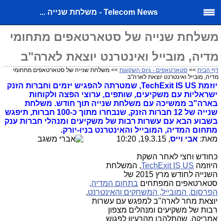
Telecom News - משלחת שנייה ...
משלחת שנייה של סטארטאפים מתחומי
מדיה, מובייל ואינטרנט יוצאת לארה"ב
דף הבית
>>
סטארטאפים - גיוס השקעות
>> משלחת שנייה של סטארטאפים מתחומי
מדיה, מובייל ואינטרנט יוצאת לארה"ב
יוזמת TechExit IS US, שמטרתה להפגיש יזמים וחברות הזנק
ישראליות עם משקיעים, שותפים, ערוצי הפצה ולקוחות
בארה"ב ממשיכה עם משלחת שנייה תוך חודש. משלחת
שנייה של 12 חברות הזנק, שנבחרו מתוך כ-100 חברות, תיפגש
בשבוע הבא עם עשרות רבות של משקיעים ומנהלי חברות ענק
מתחום המדיה, המובייל והאינטרנט בניו-יורק.
מאת:
אבי וייס
, 19.3.15, 10:20
כחודש וחצי לאחר השקת
היוזמה
TechExit IS US
, המשלחת
השנייה לחודש מרץ 2015 של
סטארטאפים המפתחים
בתחום המדיה,
הפרסום, המובייל, המשחקים והאינטרנט
,
יוצאת מחר לארה"ב למפגש עם עשרות
רבות של משקיעים ומנהלים מצפון
אמריקה, שהתלהבו מהרעיון לפגוש