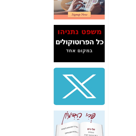
2" על תעלולי השר
משה כחלון -
כאן
המשך חשיפת הבלוף
ששמו "מהפיכת
הסלולר" ואיך מסרסים
את הנתונים לציבור -
כאן
סיכום ביקור בסיליקון
ואלי - למה 3 הגדולות
משקיעות ומפתחות
באותם תחומים -
כאן
שלמה פילבר (עד
לאחרונה מנכ"ל משרד
התקשורת) - עד
מדינה? הצחקתם
אותי! -
כאן
"יש אפליה בחקירה"?
חשיפה: למה השר
משה כחלון לא נחקר
עד היום? -
כאן