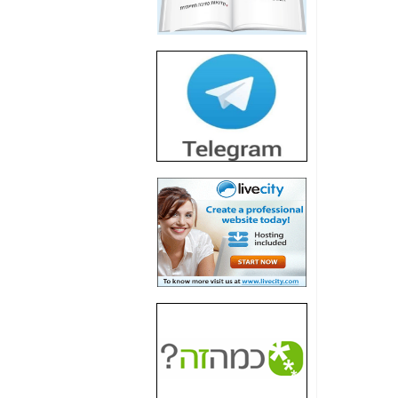
חשיפת חשד לשחיתות
הדומה לזו של "תיק
4000" אך בתחום
הסלולר -
כאן
חשיפת מה שלא
רוצים שתדעו בעניין
פריסת אנלימיטד
(בניחוח בלתי נסבל) -
כאן
חשיפה: איוב קרא
אישר לקבוצת סלקום
בדיוק מה שביבי אישר
ל-Yes ולבזק -
כאן
האם השר איוב קרא
היה צריך בכלל לחתום
על האישור, שנתן
לקבוצת סלקום? -
כאן
האם ביבי וקרא קבלו
בכלל תמורה עבור
ההטבות הרגולטוריות