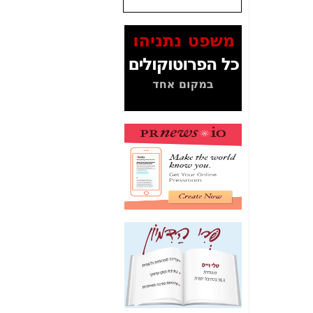
שנתנו לסלקום? -
כאן
המסמכים בנושא בזק-
Yes (תיק 4000)
מוכיחים "תפירת תיק"
לאיש הלא נכון! -
כאן
עובדות ומסמכים
המוסתרים מהציבור:
האם ביבי כשר
תקשורת עזר לקב'
בזק? -
כאן
מה מקור ה-Fake
News שהביא לתפירת
תיק לביבי והעלמת
החשודים הנכונים -
כאן
אחת הרגליים של "תיק
4000 התפור"
התמוטטה היום
בניצחון (כפול) של בזק
-
כאן
איך כתבות מפנקות