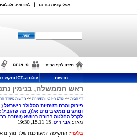
|
אפליקציות בחינם
לפורומים ולבלוגים
מי אנחנו
חזרה לדף הבית
חדשות
עולם ה-ICT ותקשורת
ראש הממשלה, בנימין נתני
דף הבית
>>
עולם ה-ICT ותקשורת
>>
חדשות משרד הת
לקבל החלטה ברורה בנושא (שטרם ברור 
מאת:
אבי וייס
, 15.11.15, 19:30
בלעדי
: החשיפה המעודכנת שלנו מהיום א