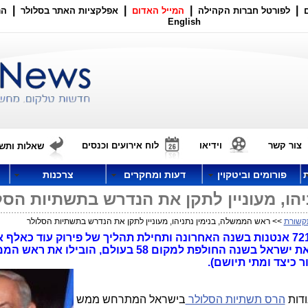
|
|
|
|
לפורטל חברות הקהילה
המייל האדום
אפלקציות האתר בסלולר
הר
English
צור קשר
וידיאו
לוח אירועים וכנסים
שאלות ותשו
פורומים וביטקוין
דעות ומחקרים
צרכנות
הו, מעוניין לתקן את הנדרש בתשתיות הסל
קשורת
>> ראש הממשלה, בנימין נתניהו, מעוניין לתקן את הנדרש בתשתיות הסלולר
פירוק והרס תשתיות הסלולר בישראל (721 אנטנות בשנה האחרונה ותחילת תהליך של פירוק עוד כא
ומתגים ממש בימים אלו), מה שהוביל את ישראל בשנה החולפת למקום 58 בעולם, הוביל
כיצד ומתי תיושם).
ודות
הרס תשתיות הסלולר
בישראל המתרחש ממש