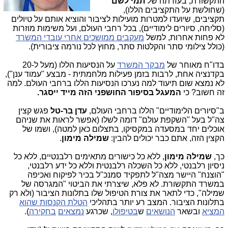
התקשורת, בעזרתה של
תמי לשם
(שחולשת על התקציבים הללו),
תקציבים, שיועדו למטרות מועילות לציבור והוציא אותם על טיולים
(סליחה, סיורים לימודיים), בכל רחבי העולם, ועל משימות מוזרות
לא פחות אחרות, למשל
מעקבים ממושכים אחרי עובדי המשרד
(כולל צילומי סתר והקלטות סתר, מחוץ לכל נורמה ציבורית).
בדו"ח מאוחר של
מבקר המשרד
על הנסיעות הללו (מעל ל-20
בקדנציה אחת,
לרבות בזמן פעילות מלחמתית - מבצע "עמוד ענן"
),
לא נמצא שום תיעוד למה נערכו הנסיעות הללו ברחבי העולם. למה
זה חשוב? כי
המעגל בסיפור החושפני הזה מייד ייסגר.
ב"סיורים הלימודיים" הללו ברחבי העולם,
עדן בר-טל
פגש קצין
צה"ל בעל "השקפת עולם" דומה לשלו (אפשר לראות את שניהם
אוכלים יחד במסעדה במקסיקו, בתצלום כאן למטה), ושמו של
הקצין הזה, אתם כבר יכולים להבין:
שמילה מימון
.
כך,
שמילה מימון
, ללא כל כישורים מתאימים רלבנטיים, ללא כל
ניסיון רלבנטי, ללא כל השכלה רלבנטית וללא כל ידע רלבנטי,
"הוצנח" היישר מצה"ל לתפקיד סמנכ"ל בכיר לפיקוח ואכיפה
במשרד התקשורת. לא פלא, שיצרתי את הביטוי "המגרסה של
שמילה", כדי לתאר את צורת הטיפול שלו בתלונות הציבור (ולא רק
בתלונות הציבור. המצב רע יותר בתהליכי
הטלת הקנסות שהוא
המציא
ובשאר
הנושאים
ש
בטיפולו
, שכרגע
נמצאים
בחקירה
).