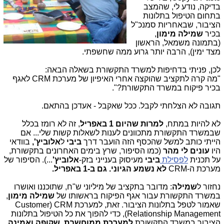
בדיקה, נודע לי, שהמצב
בתחום הטיפול בתלונות
הציבור, שבאחריות סמנכ"ל
בכיר
שמילה מימון
,
(בתמונה משמאל, הראשון
מצד ימין), הרבה יותר גרוע ממה שחשפתי.
לכן, פניתי בדחיפות למשרד התקשורת בשאלה הבאה:
"מה קרה לתקציב שהוקצה אחרי האיפיון של מערכת CRM
לאגף
בכיר פיקוח במשרד התקשורת?".
תגובה לא הצלחתי לקבל. ככל שאקבל - אעדכן בהתאם.
לא להיות במתח,
למרות שהיום 1 באפריל
, זה לא רומז בכלל
שבמשרד התקשורת מתכוונים לענות לשאלות קשות שלי... אם
הייתי כותב למשל שהכסף הזה הועבר דרך
ביבי
ל
אלוביץ',
בוודאי
היו
עונים לי מהר
(כמו הסיפור, שרץ בימים האחרונים בתקשורת,
על תכנית
לפסילת
ביבי
מעיסוק בענייני בזק-
אלוביץ'
...). הסיפור של
מערכת ה-CRM
לא נשמע הגיוני. גם ב-1 באפריל.
נחזור ל
שמילה
: מדובר בתקציב של מיליוני ש"ח, שתוכננו ואושרו
במשרד התקשורת עבור אגף הפיקוח בראשותו של
שמילה מימון
,
שאמור לטפל בתלונות הציבור. זאת, למערכת CRM (
Customer
Relationship Management),
כדי להפוך את כל הטיפול בתלונות
הציבור במשרד התקשורת
למערכת ממוחשבת, שקופה ואמינה