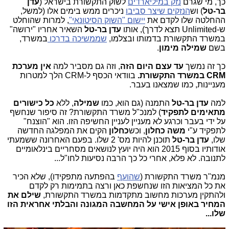
כך, מי שגרם
נזק במיליארדים
לשוק התקשורת בישראל (
עדן
בר-טל
) וש
הנזקים שיצר סביבו
ניכרים ממש בימים אלו (למשל,
ההחלטה שלו לקדם את
יישום "השוק הסיטונאי"
, למרות שהוחלט
ש-Unlimited תצא לדרך), אותו
עדן בר-טל
השאיר אחריו "ירושה"
במשרד התקשורת בדמותו ובצלמו,
שממשיכה בדרכו
במשרד,
בשם
שמילה מימון
.
כך זה נמשך
עד עצם היום הזה
, וזה גם מסביר למה
אין מערכת
CRM במשרד התקשורת.
בוודאי הכסף ל-CRM הלך למטרות
מעניינות, כמו שמצאנו בעבר.
למה
עדן בר-טל
התמנה (גם הוא, כמו
שמילה
, ללא
כל כישורים
מתאימים לתפקיד
) למנכ"ל משרד התקשורת? זה סיפור שנחשף
על ידי בעבר וכרגע לא מעניין לעניין החשיפה הזו. הוא "הוצנח"
לתפקיד ע"י
משה כחלון
, וכש
כחלון
הקים את המפלגה החדשה
שלו,
עדן בר-טל
תוכנן להיות מס' 2 שלו. בפעם האחרונה ששמעתי
אודותיו בסוף 2015 הוא היה יועץ לנושאים מסחריים בינלאומיים
לתנובה. לא פלא, אחרי כל כך הרבה נסיעות לחו"ל...
מנמ"ר משרד התקשורת (
שהועף
בהפתעה מתפקידו), שלא הכיר
את כל המציאות הזו שנחשפת כאן ורצה בתמימות רק לקדם
ולהתקין מערכות מחשוב מתקדמות במשרד התקשורת,
שילם את
המחיר באופן אישי על המחשבה המגונה והבלתי אחראית הזו
שלו...