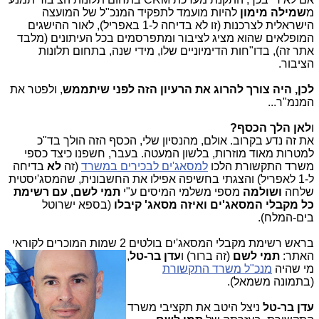
מ
שמילה מימון
להיות מועמד לתפקיד המנכ"ל של המועצה
הישראלית לצרכנות (זו לא בדיחה ל-1 באפריל), לאור ההישגים
המופלאים שהוא מציג לציבור ומתפרסמים בכל העיתונים (מלבד
אתר זה), בדו"חות הדימיוניים שלו, מידי שנה, בתחום תלונות
הציבור.
לכן, היה צורך להרוג את הרעיון הזה
לפני שיתממש
, ולפטר את
המנמ"ר...
ו
לאן הלך הכסף?
את זה נדע בקרוב. אולם, מהנסיון שלי, הכסף הזה הולך בד"כ
למטרות מאוד מוזרות, בלשון המעטה. בעבר, חשפנו כיצד כספי
משרד התקשורת הלכו
למסאג'ים לבכירים במשרד
(זה
לא
בדיחה
ל-1 לאפריל) והצגתי בחשיפה אפילו את החשבונית, שהמסג'יסטית
שלחה
ושולמה
מספי משלמי המיסים ע"י
תמי לשם, עם רשימת
כל מקבלי המסאג'ים ואיזה מסאג' קיבלו
(בספא ישרוטל
בים-המלח).
בראש רשימת מקבלי המסאג'ים בולטים 2 שמות המ
וכרים לקוראי
האתר:
תמי לשם
(זה ברור) ו
עדן בר-טל
,
מי שהיה
מנכ"ל משרד התקשורת
(בתמונה משמאל).
עדן בר-טל
ניצל היטב את תקציבי משרד