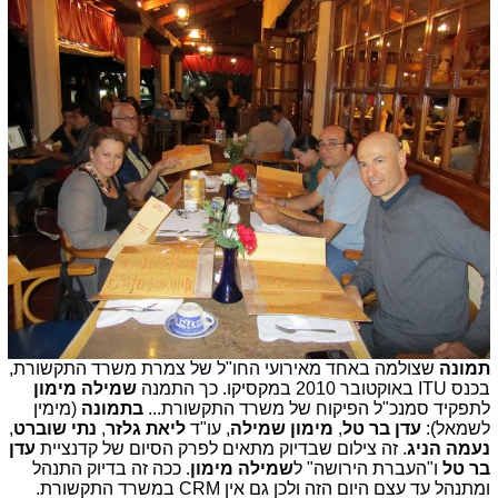
תמונה
שצולמה באחד מאירועי החו"ל של צמרת משרד התקשורת,
בכנס
ITU
באוקטובר 2010 במקסיקו. כך התמנה
שמילה מימון
לתפקיד סמנכ"ל הפיקוח של משרד התקשורת...
בתמונה
(מימין
לשמאל):
עדן בר טל
,
מימון שמילה
, עו"ד
ליאת גלזר
,
נתי שוברט
,
נעמה הניג
. זה צילום שבדיוק מ
תאים לפרק הסיום של קדנציית
עדן
בר טל
ו"העברת הירושה" ל
שמילה מימון
. ככה זה בדיוק התנהל
ומתנהל עד עצם היום הזה ולכן גם אין CRM במשרד התקשורת.