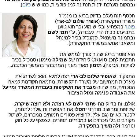
(במקום מערכת ידנית הנתונה למניפולציות, כמו שיש
כיום
).
הכסף הזה נעלם בדיוק ברגע בו מנ
מ"ר
משרד התקשורת (
אופיר שלום לב-ארי
)
פוטר
במפתיע ובלי שימוע (כך הוא טוען
בתביעתו בבית הדין לעבודה), ע"י
תמי לשם
(בתמונה משמאל, סמנכ"ל בכיר למינהל
ומשאבי אנוש במשרד התקשורת).
הוא פוטר ברגע שהיה צורך לממש את
התכנית להכניס CRM ליחידה של
שמילה מימון
(סמכ"ל בכיר
לפיקוח ואכיפה).
תזמון
מאוד מעניין המתבהר בהמשך הכתבה...
התפקיד, ש
אופיר
שלום לב-ארי
רצה למלא, הוא: לשדרג את
מערכות המחשוב של משרד התקשורת, מהמאה הקודמת למאה
הנוכחית, מה שהיה
מגביר את השקיפות בעבודת המשרד ומייעל
את העבודה פנימה ומול הציבור
.
אולם, זה בדיוק מה ש
תמי לשם
לא רצתה ולא רוצה שיקרה
.
שקיפות ומחשוב מודרני
יחסלו
את האפשרויות שלה: לתחמן,
לפטר, לאיים (גם עלי), להוציא פטורים תמוהים ממכרזים, לשתול
מקורבים בלי מכרזים או במכרזים תפורים, לצפצף על כל חוק
ונורמה
ולהמשיך בתפקידה
.
אם לא די בכך, התקנת מערכת CRM בתחום תלונות הציבור תמנע