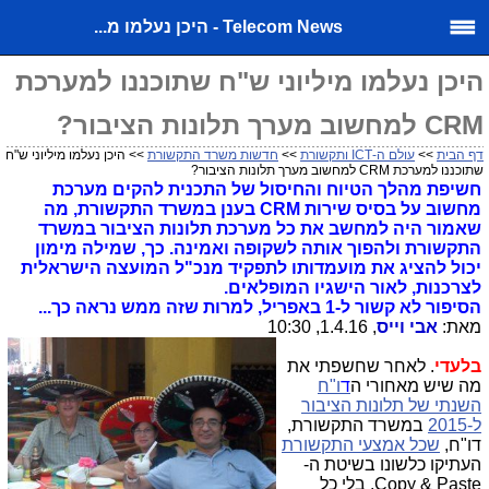
Telecom News - היכן נעלמו מ...
היכן נעלמו מיליוני ש"ח שתוכננו למערכת
CRM למחשוב מערך תלונות הציבור?
דף הבית
>>
עולם ה-ICT ותקשורת
>>
חדשות משרד התקשורת
>> היכן נעלמו מיליוני ש"ח
שתוכננו למערכת CRM למחשוב מערך תלונות הציבור?
חשיפת מהלך הטיוח והחיסול של התכנית להקים מערכת
מחשוב על בסיס שירות CRM בענן במשרד התקשורת, מה
שאמור היה למחשב את כל מערכת תלונות הציבור במשרד
התקשורת ולהפוך אותה לשקופה ואמינה. כך, שמילה מימון
יכול להציג את מועמדותו לתפקיד מנכ"ל המועצה הישראלית
לצרכנות, לאור הישגיו המופלאים.
הסיפור לא קשור ל-1 באפריל, למרות שזה ממש נראה כך...
מאת:
אבי וייס
, 1.4.16, 10:30
בלעדי
. לאחר שחשפתי את
מה שיש מאחורי ה
ד
ו"ח
השנתי של תלונות הציבור
ל-2015
במשרד התקשורת,
דו"ח,
שכל אמצעי התקשורת
העתיקו כלשונו בשיטת ה-
Copy & Paste, בלי כל