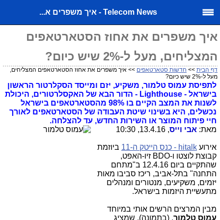
Telecom News - איך משפרים א...
איך משפרים את אחוז הסטארטאפים
המצליחים, מעל ל-2% שיש כיום?
דף הבית
>>
חדשות סטארטאפים
>> איך משפרים את אחוז הסטארטאפים המצליחים,
מעל ל-2% שיש כיום?
לתפיסת עמוס טלמור, משקיע, יזם ומייסד הסקלרטור הראשון
בישראל - Lighthouse - הדור הבא של האקסלרטורים, היכולת
לשנות את המצב הקיים בו 98% מהסטארטאפים בישראל
נכשלים, היא בשינוי שיטת העבודה של הסטארטאפים לאורך
חיי פיתוח המוצר או השירות החדש, עד להצלחה.
מאת:
אבי וייס
, 13.4.16, 10:30
אירוע
hitalk - כנס הייטק ה-11
ביוזמת
קבוצת לוצטו ו-BDO זיו-האפט,
שהתקיים ביום 12.4.16 ב"מתחם
התחנה" בתל-אביב, ריכז סביבו מאות
יזמים, משקיעים, מנטורים ומנהלים
מתעשיית היזמות בישראל.
מבין המרצים הרשים אותי במיוחד
עמוס טלמור
, (בתמונה), שמציג