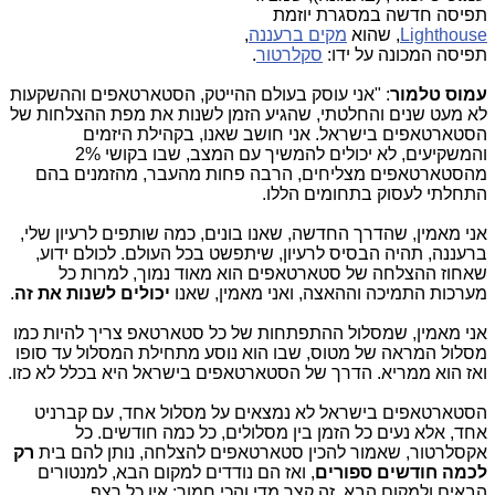
תפיסה חדשה במסגרת יוזמת
Lighthouse
, שהוא
מקים ברעננה
,
תפיסה המכונה על ידו:
סקלרטור
.
עמוס טלמור
: "אני עוסק בעולם ההייטק, הסטארטאפים וההשקעות
לא מעט שנים והחלטתי, שהגיע הזמן לשנות את מפת ההצלחות של
הסטארטאפים בישראל. אני חושב שאנו, בקהילת היזמים
והמשקיעים, לא יכולים להמשיך עם המצב, שבו בקושי 2%
מהסטארטאפים מצליחים, הרבה פחות מהעבר, מהזמנים בהם
התחלתי לעסוק בתחומים הללו.
אני מאמין, שהדרך החדשה, שאנו בונים, כמה שותפים לרעיון שלי,
ברעננה, תהיה הבסיס לרעיון, שיתפשט בכל העולם. לכולם ידוע,
שאחוז ההצלחה של סטארטאפים הוא מאוד נמוך, למרות כל
מערכות התמיכה וההאצה, ואני מאמין, שאנו
יכולים לשנות את זה
.
אני מאמין, שמסלול ההתפתחות של כל סטארטאפ צריך להיות כמו
מסלול המראה של מטוס, שבו הוא נוסע מתחילת המסלול עד סופו
ואז הוא ממריא. הדרך של הסטארטאפים בישראל היא בכלל לא כזו.
הסטארטאפים בישראל לא נמצאים על מסלול אחד, עם קברניט
אחד, אלא נעים כל הזמן בין מסלולים, כל כמה חודשים. כל
אקסלרטור, שאמור להכין סטארטאפים להצלחה, נותן להם בית
רק
לכמה חודשים ספורים
, ואז הם נודדים למקום הבא, למנטורים
הבאים ולמקום הבא. זה קצר מדי והכי חמור: אין כל רצף