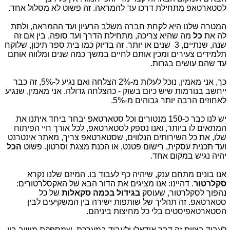
לסטארטאפ מתחילת דרכו עד להמראה. זה פשוט לא מסלול אחד.
המטרה שלנו היא לקחת חברה משלב הרעיון ועד ההמראה, ולתת
לה את
כל
מה שהיא צריכה, מתחילת הדרך ועד סופה, בין אם זה
שנה, שנתיים, 3 שנים או יותר. זה בדיוק כמו בית ספר תיכון, שלוקח
תלמידים צעירים ומכין אותם לחיים במשך כמה שנים ומלווה אותם
עד שהם עושים בגרות.
כך, אני מאמין, נוכל לעלות מ-2% הצלחה ואם נגיע ל-5%, זה כבר
ייחשב בנורמות שיש כיום בשוק - כהצלחה גדולה. אני מאמין, שנגיע
לאחוזים הרבה יותר גבוהים מ-5%.
יש לנו כבר כ-150 מנטורים וכל סטארטאפ יבחר ביחד איתנו את
המתאים לו ביותר, ואנו נספק לסטארטאפ, לכל אורך חיי הפיתוח
שלו, את כל השירותים הנלווים, שסטארטאפ צריך, מאתר אינטרנט
ועד תכנית עסקית, רישום פטנט, או הכנת מצגת וסרטון. פשוט
הכל
יהיה נגיש במקום אחד.
אנו בונים מתחם ענק, שיהיה כף לעבוד בו. המיזם שלנו נקרא
סקלרטור
. דהיינו: אנו מציגים את הדור הבא של האקסלרטורים:
נהפוך לסקלרטור, שעוסק
בגידול בכמה סקאלות
של כל
סטארטאפ. זה תהליך של שותפות ישירה בין המשקיעים לבין
הסטארטאפיסטים בלי כל מחיצות ביניהם.
לעבוד בצוות זה דבר אידאלי ולעבוד במערכת, שמספקת משוב בין