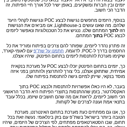
יזמים ובין חברות ומשקיעים, באופן ישיר לכל אורך חיי הפיתוח, זה
הדבר הכי חשוב.
בנוסף, היזמים מחפשים נגישות לבצע POC ונגישות לקהלי היעד
שלהם. מה שאנו עושים ב-Lighthouse, אנו מביאים את הנגישות
הזו
לתוך
המתחם שלנו. ננגיש את כל הטכנולוגיות ונאפשר ליזמים
לבצע POC
בתוך
המתחם.
זה פתרון נהדר ליזמים, שפותר להם צרכים בפיתוח ומוריד את כל
החסמים בדרך ל-POC. לדוגמה,
חתמנו על שת"פ
עם לאומי-קארד,
שיקימו מערכת להתנסות ליזמים בתחום הפינטק, שיהיו אצלנו.
כך, יזמים בתחום הפינטק יוכלו לבצע POC על מערכת בנקאית
אמיתית, שתתוקן אצלנו, בלי צורך להתרוצץ ולהתחנן בפני איזה
מוסד בנקאי, שייתן למיזם גישה להתנסות בפיתוח שלו.
בעבר, לא היו כאלו אפשרויות להתנסות ולבצע POC בתוך
האקסלרטור, בזמן שההתנסות בתוצרי הפיתוח היא הדבר הראשוני
הכי חשוב ליזמים, לראות אם מה שהם חושבים שיזמו, בכלל עובד
בתנאי אמת ועונה לצרכים של לקוחות.
כך, אנו גם מפתחים כעת מערכת בתחום האינטרנט, מערכת
הטובה ביותר בישראל בשת"פ עם בזק בינלאומי. נעשה זאת בכל
תחום, שבו הסטארטאפים מפתחים, לפי הצרכים של היזמים, שיהיו