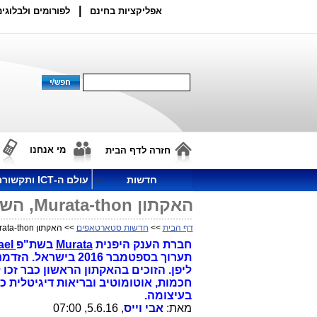
|
אפליקציות בחינם
לפורומים ולבלוגים
מי אנחנו
חזרה לדף הבית
חדשות
עולם ה-ICT ותקשורת
האקתון Murata-thon, השער של יזמים להיכנס ולהצליח ביפן
דף הבית
>>
חדשות סטארטאפים
>> האקתון Murata-thon, השער של יזמים להיכנס ולהצליח ביפן
חברת הענק היפנית
Murata
בשת"פ
Samurai House in Israel
תערוך בספטמבר 016
חכמות, אוטומוטיב ובריאות דיגיטלית
בעיצומה.
מאת:
אבי וייס
, 5.6.16, 07:00