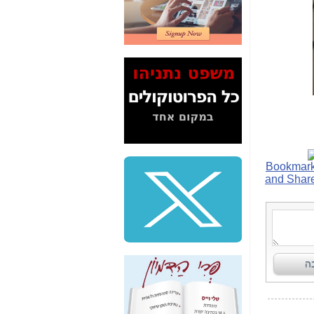
2" על תעלולי השר
משה כחלון -
כאן
המשך חשיפת הבלוף
ששמו "מהפיכת
הסלולר" ואיך מסרסים
את הנתונים לציבור -
כאן
סיכום ביקור בסיליקון
ואלי - למה 3 הגדולות
משקיעות ומפתחות
באותם תחומים -
כאן
שלמה פילבר (עד
לאחרונה מנכ"ל משרד
התקשורת) - עד
מדינה? הצחקתם
אותי! -
כאן
"יש אפליה בחקירה"?
חשיפה: למה השר
משה כחלון לא נחקר
עד היום? -
כאן