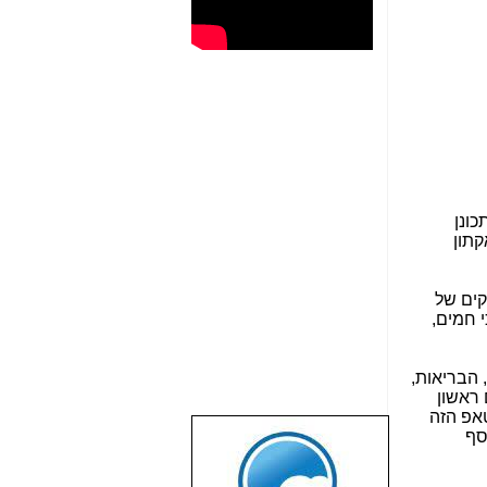
כונן
קתון
 לשנה. אנו ספקים של
י חמים,
 הבריאות,
 ראשון
טאפ הזה
סף
שבוע טוב לכל
הגולשים באשר
הם!!!