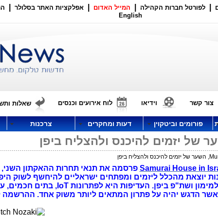
|
|
|
|
לפורטל חברות הקהילה
המייל האדום
אפלקציות האתר בסלולר
הר
English
צור קשר
וידיאו
לוח אירועים וכנסים
שאלות ותשו
פורומים וביטקוין
דעות ומחקרים
צרכנות
פרסמה את תנאי תחרות ההאקתון השני, 
2 בישראל. הזדמנות יוצאת מהכלל ליזמים ומפתחים ישראליים להיחשף לשוק הי
ליפן. הזוכים בהאקתון הראשון כבר זכו למימון ושת"פ ביפן. העדיפות היא לפתרונות IoT,
 כאשר הדגש יהיה על פתרון המתאים ליותר משוק אחד. ההרשמה 