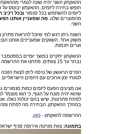
ההאקתון השני יהיה שונה לגמרי מההאקתו
חופש בחירה ליזמים. ההאקתון יבוסס על 
ליזמים להשתמש בכל סנסור
ובכל רכיב ח
מהמוצרים שלנו.
מה שמעניין אותנו הפע
השני.
השנה ניתן דגש למי שיוכל להראות פתרון מבוסס על רעיון, שיש בו
וערים חכמות.
נבחר עד 15 צוותים. פתחנו את ההרשמה היום והיא
הפרס הראשון של טיסה ליפן לצוות הזוכה ה
לטווחי זמן ארוכים עם היזמים הישראליים.
אנו מציגים הפעם ליזמים כמות סנסורים ג
שהוא יהיה מונח על הגוף, כי הוא מוצמד למיטה. א
לפתח פתרונות, שיש בהם יכולות כאלו. אנו
במהלך ההאקתון. הבחירה מה לפתח ומה ל
ההרשמה להאקתון -
כאן
.
בתמונה
: צוות מורטה אירופה סניף ישראל 