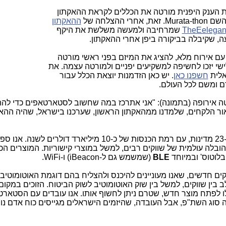
 הענק היפנית מורטה את הכללים לקראת ההאקתון
הצלחה של
ההאקתון
TheEelegan
שמרחיבה ולמעשה משלשת את היקף
 שקיבלה בביקורה ביפן אחרי ההאקתון.
עם אירוח מלא, להציג את המיזם בפני ראשי מורטה
ישי יזכו לחשיפה למשקיעים יפניים ולמורטה עצמה. את
אלית
חשפנו כאן
. יש כאן הזדמנות יוצאת הכלל עבור
דם ומשם לכל העולם.
), מנהל מורטה אירופה (בתמונה): "אני אתרכז במה שחשוב לסטארטאפים כדי להת
אור הלקחים, שלמדנו ממהאקתון הראשון, שערכנו בישראל, שהיה ההא
מורטה היא חברה בת 72 שנה הנמצאת ב-23 מדינות, עם רמת הכנסות של כ-10 מיליארד דולרים
הובלה עולמית של שווקים רבים, למשל במוצרי קישוריות. המוצרים הכ
BLE
(שמשמש גם ל-iBeacon) ו-WiFi.
ים חדשים, שאנו מעוניינים להיכנס ולהצליח בהם דוגמת האוטומוטיב,
לשלב בין שווקים, למשל בין שוק האוטומוטיב לשוק הביטוח. הזוכים במקום
לו לפתח מוצר חדש, שטרם ניתן לחשוף אותו. אנו עובדים עם הסטאר
ה סוג השת"פ, אבל העובדה, שהיזמים הישראלים מגייסים כוח אדם נו