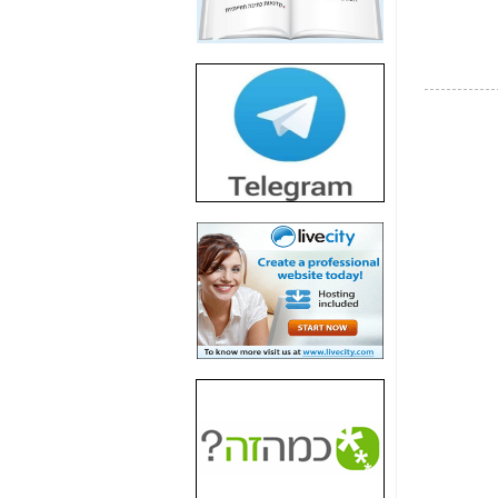
חשיפת חשד לשחיתות
הדומה לזו של "תיק
4000" אך בתחום
הסלולר -
כאן
חשיפת מה שלא
רוצים שתדעו בעניין
פריסת אנלימיטד
(בניחוח בלתי נסבל) -
כאן
חשיפה: איוב קרא
אישר לקבוצת סלקום
בדיוק מה שביבי אישר
ל-Yes ולבזק -
כאן
האם השר איוב קרא
היה צריך בכלל לחתום
על האישור, שנתן
לקבוצת סלקום? -
כאן
האם ביבי וקרא קבלו
בכלל תמורה עבור
ההטבות הרגולטוריות