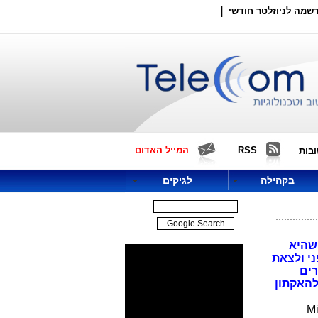
|
שמה לניוזלטר חודשי
RSS
המייל האדום
בות
בקהילה
לגיקים
שהיא
פני ולצאת
 בתים חכמים, ערים
להאקתון