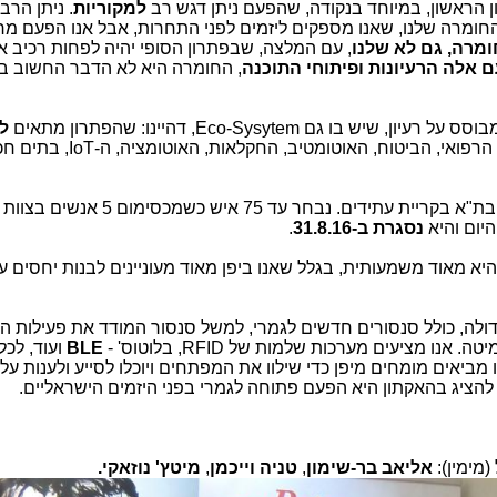
ן הראשון, במיוחד בנקודה, שהפעם ניתן דגש רב
למקוריות
. ניתן הרב
החומרה שלנו, שאנו מספקים ליזמים לפני התחרות, אבל אנו הפעם מ
ומרה, גם לא שלנו
, עם המלצה, שבפתרון הסופי יהיה לפחות רכיב 
ם אלה
הרעיונות ופיתוחי התוכנה
, החומרה היא לא הדבר החשוב ב
 גם Eco-Sysytem, דהיינו: שהפתרון מתאים
ל
משוק אחד. השווקים שמעניינים אותנו הם: הרפואי, הביטוח, האוטומטיב, החק
ההאקתון יתקיים במשך יומיים בספטמבר בת"א בקריית עתידים. נבחר עד 75 איש כ
נסגרת ב-31.8.16
.
יא מאוד משמעותית, בגלל שאנו ביפן מאוד מעוניינים לבנות יחסים ע
דולה, כולל סנסורים חדשים לגמרי, למשל סנסור המודד את פעילות ה
נו מציעים מערכות שלמות של RFID, בלוטוס' -
BLE
ועוד, לכל
 מביאים מומחים מיפן כדי שילוו את המפתחים ויוכלו לסייע ולענות על
הציג בהאקתון היא הפעם פתוחה לגמרי בפני היזמים הישראליים.
(מימין):
אליאב בר-שימון
,
טניה וייכמן
,
מיטץ'
נוזאקי.