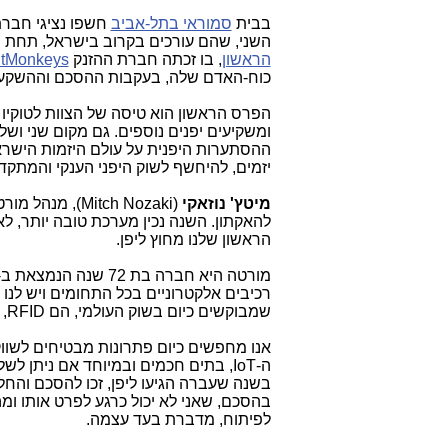
בבית
סמוראי בתל-אביב
חשפו נציגי חברת
השני, שהם עורכים בקרוב בישראל, תחת השם Murata-thon. זאת, אחרי ה
הראשון
, בו זכתה חברת ההזנק
tMonkeys
כוח-האדם שלה, בעקבות ההסכם וההשקעה,
הפרס הראשון הוא טיסה של הצוות לטוקיו 
ומשקיעים יפנים נוספים. גם מקום שני ושל
ההסתערות היפנית על עולם היזמות הישר
יזמים, להיחשף לשוק היפני הענקי והמתק
מיטץ'
נוזאקי
(Mitch Nozaki
להאקתון. השנה נכין מערכת טובה יותר, ל
הראשון שלנו מחוץ ליפן.
רכיבים אלקטרוניים בכל התחומים ויש לנו 
שמבוקשים כיום בשוק העולמי, הם RFID, בלוטוס' ובמיוחד
אנו מחפשים כיום פתרונות מבטיחים לשווק
ה-IoT, בתים חכמים ובמיוחד אם ניתן 
בשנה שעברה הגיעו ליפן, זכו להסכם והח
בהסכם, שאני לא יכול כרגע לפרט אותו ומ
לפיתוח, מדברת בעד עצמה.