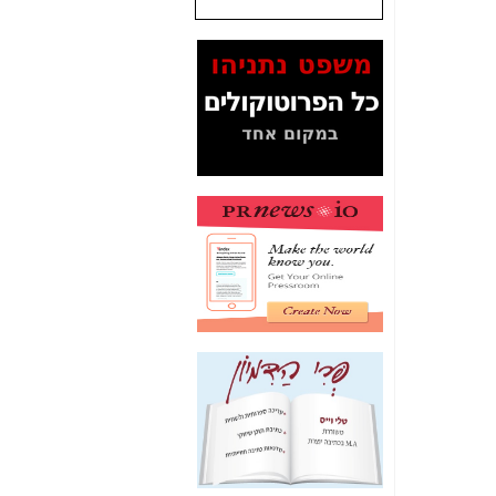
שנתנו לסלקום? -
כאן
המסמכים בנושא בזק-
Yes (תיק 4000)
מוכיחים "תפירת תיק"
לאיש הלא נכון! -
כאן
עובדות ומסמכים
המוסתרים מהציבור:
האם ביבי כשר
תקשורת עזר לקב'
בזק? -
כאן
מה מקור ה-Fake
News שהביא לתפירת
תיק לביבי והעלמת
החשודים הנכונים -
כאן
אחת הרגליים של "תיק
4000 התפור"
התמוטטה היום
בניצחון (כפול) של בזק
-
כאן
איך כתבות מפנקות