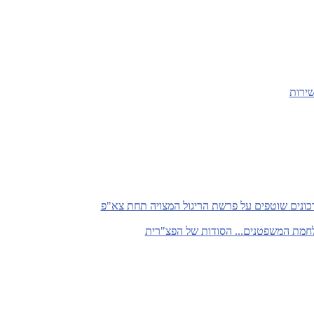
שירות
כונים שוטפים על פרשת הריגול המצויה תחת צא"פ
חמת המשפטנים... הסודות של הפצ"רית