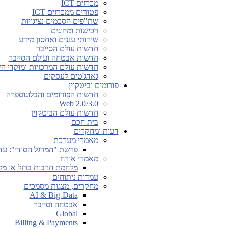
מכרזים ICT
פטורים ממכרזים ICT
שת"פים הסכמים נציגויות
רכישות ומיזוגים
שירותי עננים ואחסון מידע
חדשות עולם הסייבר
חדשות אבטחה ועולם הסייבר
חדשות עולם המרכזיות ומוקדי ה
גאדג'טים לעסקים
פורומים וביטקוין
חדשות הפורומים והבלוגוספרה
Web 2.0/3.0
חדשות עולם הביטקוין
בית חכם
דעות ומחקרים
מאמרי מערכת
פרשת "המרגל הסודי": עד
מאמרי אורח
מלחמת חרבות ברזל או מל
עמדות ניתוחים
מחקרים, מצגות מסמכים
AI & Big-Data
אבטחה וסייבר
Global
Billing & Payments