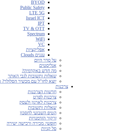
BYOD
Public Safety
LTE 5G
Israel ICT
IPT
TV & OTT
Spectrum
WiFi
VC
אפליקציות
עננים Clouds
על סדר היום
אנליסטים
מה חדש באקדמיה?
שאלות ותשובות לגבי האתר
יוצא לחו"ל עם מכשיר הסלולר? כ
צרכנות
חדשות הצרכנות
צרכנות לפרט
צרכנות לארגון ולעסק
שאלות ותשובות
הטיפ השבועי לחסכון
זרקור הזדמנויות
חופשי: מכירה ורכישה ישירה
סל קניות