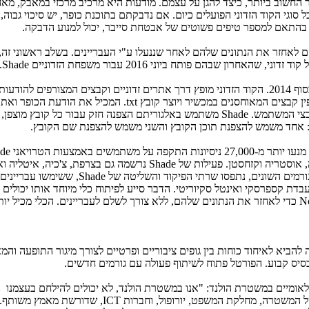
בר החשוב ביותר, כיצד להגן על עצמם. מודעות היא מרכיב מרכזי במאבק, מ
ל סוגי הקוד הזדוני הפועלים כיום. אם נדבקתם בתוכנת כופר, יש סיכוי גבוה,
 בהתאם למספר טיפים פשוטים של אבטחת סייבר, יכול למנוע הדבקה.
 לאחזר את הנתונים שלהם לאחר שננעלו ע"י העבריינים. בשלב ראשוני זה,
.
Shade
הוא תוכנת כופר טרויאנית, שהופיעה בסוף 2014. הקוד הזדוני מופץ דרך אתרים זדוניים וקבצים המצורפים להו
ן קבצים המאוחסנים במכשיר ויוצר קובץ
.txt
המכיל את הודעת הכופר ואת 
קבצי המשתמש.
Shade
משתמש באלגוריתם הצפנה חזק עבור כל קובץ מוצפן,
 אחד משמש להצפנת תוכן הקובץ והשני משמש להצפנת שם הקובץ.
de
 אוסטריה וקזחסטן. פעילות של
Shade
נרשמה גם בצרפת, צ'כיה, איטליה וא
ורמים השונים, נתפסו שרתי הפיקוד והשליטה של
,Shade
ששימשו עבריינים 
ת קספרסקי ואינטל סקיוריטי. הדבר סייע לפיתוח כלי מיוחד אותו יכולים
N
כדי לאחזר את הנתונים שלהם, ללא צורך לשלם לעבריינים. הכלי מכיל יות
להביא לאיחוד כוחות בין גופים ציבוריים ופרטיים לצורך מיגור התופעה והמ
יס קבוע. הפורטל פתוח לשיתוף פעולה עם גורמים חדשים.
ומיים במשטרת הולנד: "אנו במשטרת הולנד, לא יכולים להילחם בעצמנו נג
של המשטרה, מחלקת המשפט, יורופול, וחברות
ICT
, שדורשת מאמץ משותף. ז