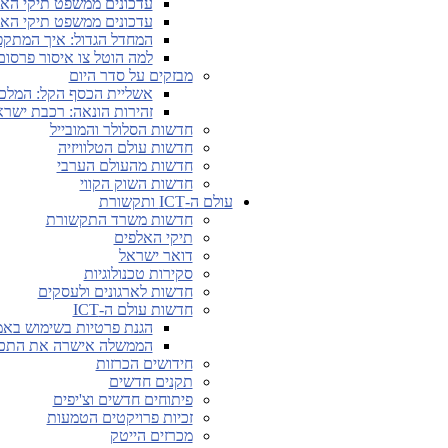
עדכונים ממשפט תיקי האלפים מ-28.4.26 
עדכונים ממשפט תיקי האלפים מ-5.5.26 ו
המחדל הגדול: איך המתקפה 
למה הוטל צו איסור פרסום על החשיפות
מבזקים על סדר היום
אשליית הכסף הקל: המלכ
זהירות הונאה: רכבת ישראל
חדשות הסלולר והמובייל
חדשות עולם הטלוויזיה
חדשות מהעולם הערבי
חדשות השוק הקווי
עולם ה-ICT ותקשורת
חדשות משרד התקשורת
תיקי האלפים
דואר ישראל
סקירות טכנולוגיות
חדשות לארגונים ולעסקים
חדשות עולם ה-ICT
הגנת פרטיות בשימוש באמצעים לאימות גיל 
הממשלה אישרה את התכני
חידושים הכרזות
תקנים חדשים
פיתוחים חדשים וצ'יפים
זכיות פרויקטים הטמעות
מכרזים הייטק