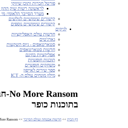
פורטל חברות ותוכן שיווקי
לראשונה רשות שוק ההון ה
מערך הסייבר הלאומי: מי 
קישורים שימושיים לגולשים
קישורים שימושיים נוספים
לגיקים
חדשות עולם האפליקציות
גאדג'טים
סטארטאפים - גיוס השקעות
חדשות סטארטאפים
אפליקציות בחינם
תוכנות חופשיות
משחקים חופשיים
ספר שירים לאייפון
מילון מונחים עולם ה- ICT
nsom
בתוכנות כופר
דף הבית
>>
חדשות אבטחה ועולם הסייבר
>> No More Ransom-חב' אבטחת מידע ואכיפה נאבקות יחדיו בתוכנות כופר