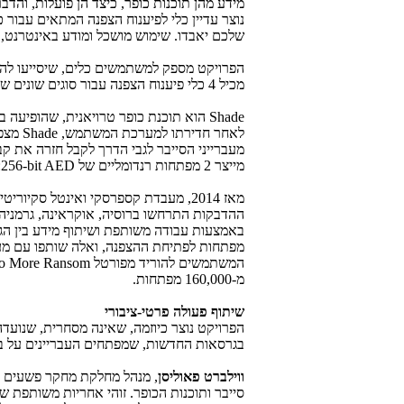
מידע מהן תוכנות כופר, כיצד הן פועלות, והד
נוצר עדיין כלי לפיענוח הצפנה המתאים עבור כ
שלכם יאבדו. שימוש מושכל ומודע באינטרנט,
הפרויקט מספק למשתמשים כלים, שיסייעו להם
מכיל 4 כלי פיענוח הצפנה עבור סוגים שונים של קוד זדוני, שהאחרון שבהם פותח ביוני 2016 עבור משפחת הזדוניים
Shade
לאחר חדירתו למערכת המשתמש,
Shade
מצפי
מעברייני הסייבר לגבי הדרך לקבל חזרה את 
מייצר 2 מפתחות רנדומליים של
256-bit AED
:
מאז 2014, מעבדת קספרסקי ואינטל סקיוריטי מנעו יותר מ-27,000 ניסיונות התקפה על משתמשים באמצעות הטרויאני
ההדבקות התרחשו ברוסיה, אוקראינה, גרמניה,
באמצעות עבודה משותפת ושיתוף מידע בין הג
מפתחות לפתיחת ההצפנה, ואלה שותפו עם מעבד
המשתמשים להוריד מפורטל
o More Ransom
מ-160,000 מפתחות.
שיתוף פעולה פרטי-ציבורי
הפרויקט נוצר כיוזמה, שאינה מסחרית, שנועדה 
בגרסאות החדשות, שמפתחים העבריינים על בס
ווילברט פאוליסן
, מנהל מחלקת מחקר פשעים לא
סייבר ותוכנות הכופר. זוהי אחריות משותפת 