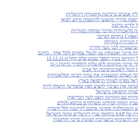
סמה מדריך מקצועי להתממת מידע רפואי
על ילדים ברשת
ינה מלאכותית וסייבר נפתחה בשדרות
ת חברתית בקהילה
בתעשייה לבני נוער חוזרת
 סייבר ואבטחת ענן לבעלי עסקים ולכל אחד - בחינם
קיימו בבתי הספר שבוע שלם החל מ-12.12.21
די סייבר מקוונים ללא עלות לתלמידי כיתות ג'-ט'
ראל מפרגן לצוותי הרפואה בארץ
זמינה את הציבור להציע חפץ שהמדינה תישלח לירח
לצוותי הרפואה בישראל
ודדות עם הקורונה הוצגו לשר הבריאות
ניק תקווה למיליוני משותקים בכיסא גלגלים
והטכנולוגיה מזמינה אתכם לקייטנת חלל חינמית
ים זמינה בישראל
מנה להשתתף בתערוכת תמונות סייבר וחדשנות