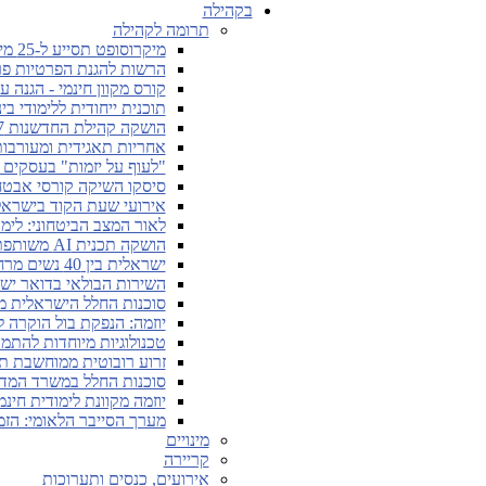
בקהילה
תרומה לקהילה
מיקרוסופט תסייע ל-25 מיליון אנשים ברכישת מיומנויות דיגיטליות
הרשות להגנת הפרטיות פר
קורס מקוון חינמי - הגנה 
תוכנית ייחודית ללימודי ב
הושקה קהילת החדשנות Cyber7 בתחום הסייבר
אחריות תאגידית ומעורבו
"לעוף על יזמות" בעסקים ו
סיסקו השיקה קורסי אבטחת
אירועי שעת הקוד בישראל ית
לאור המצב הביטחוני: לימו
הושקה תכנית AI משותפת לגוגל ולאוניברסיטת תל אביב
ישראלית בין 40 נשים מרחבי העולם המעצבות את עתיד הבינה המלאכותית
השירות הבולאי בדואר יש
סוכנות החלל הישראלית מ
יוזמה: הנפקת בול הוקרה 
טכנולוגיות מיוחדות להתמ
זרוע רובוטית ממוחשבת תע
סוכנות החלל במשרד המדע 
יוזמה מקוונת לימודית חינמית של SAP בתחומי עניין דיגיטלי
מערך הסייבר הלאומי: הז
מינויים
קריירה
אירועים, כנסים ותערוכות