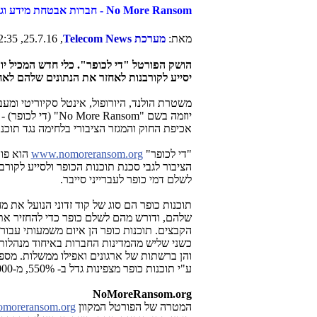
No More Ransom
- חברות אבטחת מידע וג
מאת:
מערכת
Telecom News
, 25.7.16, 22:35
יסייע לקורבנות לאחזר את הנתונים שלהם
לאח
משטרת הולנד, היורופול, אינטל סקיוריטי ומע
יוזמה בשם "
No More Ransom
" (די לכופר)
-
אכיפת החוק והמגזר הציבורי בלחימה נגד תוכנו
"די לכופר"
www.nomoreransom.org
הוא פו
הציבור לגבי סכנת תוכנות הכופר ולסייע לקורב
לשלם דמי כופר לעברייני סייבר.
תוכנות כופר הם סוג של קוד זדוני הנועל את 
שלהם, ודורש מהם לשלם כופר כדי להחזיר את
הקבצים. תוכנות כופר הן איום משמעותי עבור 
כשני שליש מהמדינות החברות באיחוד מנהלות 
והן ברשתות של ארגונים ואפילו ממשלות. מס
ע"י תוכנות כופר מצפינות גדל ב- 550%, מ-131,000 בשנים 2014-2015 ל-718,000 בשנים
NoMoreRansom.org
המטרה של הפורטל המקוון
moreransom.org