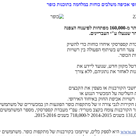
ופי אכיפה משלבים כוחות במלחמה בתוכנות כופר
הושק הפורטל "די לכופר". כלי חדש המכיל יותר מ-160,000 מפתחות לפיענוח הצפנה
ר שננעלו ע"י העבריינים.
בדת קספרסקי איחדו כוחות כדי להשיק
צעד חדש בשיתוף הפעולה בין רשויות
ת הכופר.
רטל מקוון חדש, שנועד ליידע את
נות לאחזר את נתוניהם, ללא צורך
מחשבי הקורבנות או מצפין את הקבצים
 השליטה על המכשיר הנגוע או
רשויות אכיפת החוק באיחוד האירופי.
חקירות לגבי צורה זו של מתקפות כופר הפוגעות הן במכשירים של משתמשי
פר הקורבנות צומח בקצב מטריד: עפ"י מעבדת קספרסקי, מספר המשתמשים,
.
2015-2016
www.no
היא לספק כלים, שיתמכו בקורבנות של מתקפות כופר. משתמשים יי