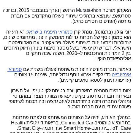
האקתון מורטה
Murata-thon
הראשון נערך בנובמבר 2015, ובו זכה
סטרטאפ, שנמצא בתהליכי שיתוף פעולה מתקדמים עם חברת
מורטה (הפרטים חסויים כרגע).
יוני גולן
, (בתמונה), מנהל קרן
סמוראי היפנית בישראל
: "אירוע זה
הוא סממן נוסף של חברות גדולות מהמשק היפני, מתחומים שונים,
שהולכות ומתעניינות בשיתוף פעולה פרואקטיבי עם האקוסיסטם
הישראלי. דבר שרק ימשיך בשל מספר סיבות ביניהן חיזוק היחסים
בין 2 המדינות והתכנסות ל--2020, השנה שבה תתקיים
אולימפיאדת טוקיו".
כאמור, חברת מורטה היפנית משתפת פעולה בשנית עם
סמוראי
אינקיובייט
כדי לקיים אירוע נוסף וגדול יותר, שימנה 15 צוותים
(עדיפות תינתן לסטארטאפים קיימים).
צוות המיזם המנצח בהאקתון יזכה בטיסה לקיוטו, יפן, על חשבון
ובאירוח חברת מורטה. בקיוטו, יפגוש הצוות המנצח במהנדסי
ומנהלי החברה ויזכה בהזדמנות לאינטגרציה ובהיתכנות לשיתופי
פעולה עתידיים עם חברת מורטה.
במהלך האירוע, יהיה על הצוותים המשתתפים לפתח פתרונות
בתחומי אוטומוטיב-
Connected Car
, בריאות דיגיטלית-
Health
Care
,
IoT
, בית חכם-
Smart Home
ועיר חכמה-Smart City.