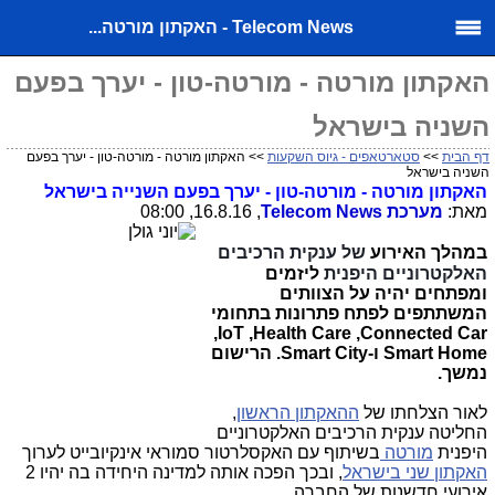
Telecom News - האקתון מורטה...
האקתון מורטה - מורטה-טון - יערך בפעם
השניה בישראל
דף הבית
>>
סטארטאפים - גיוס השקעות
>> האקתון מורטה - מורטה-טון - יערך בפעם
השניה בישראל
האקתון מורטה - מורטה-טון - יערך בפעם השנייה בישראל
מאת:
מערכת
Telecom News
, 16.8.16, 08:00
במהלך האירוע
של ענקית הרכיבים
האלקטרוניים היפנית
ליזמים
ומפתחים יהיה על הצוותים
המשתתפים לפתח פתרונות בתחומי
,
IoT
,
Health Care
,
Connected Car
Smart Home
ו-Smart City. הרישום
נמשך.
לאור הצלחתו של
ההאקתון הראשון
,
החליטה ענקית הרכיבים האלקטרוניים
היפנית
מורטה
בשיתוף עם האקסלרטור סמוראי אינקיובייט לערוך
האקתון שני בישראל
, ובכך הפכה אותה למדינה היחידה בה יהיו 2
אירועי חדשנות של החברה.