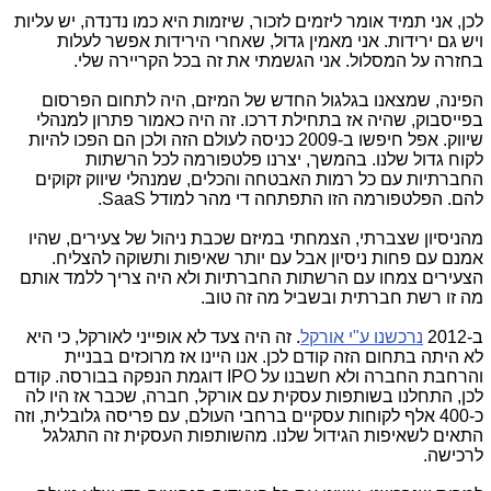
לכן, אני תמיד אומר ליזמים לזכור, שיזמות היא כמו נדנדה, יש עליות
ויש גם ירידות. אני מאמין גדול, שאחרי הירידות אפשר לעלות
בחזרה על המסלול. אני הגשמתי את זה בכל הקריירה שלי.
הפינה, שמצאנו בגלגול החדש של המיזם, היה לתחום הפרסום
בפייסבוק, שהיה אז בתחילת דרכו. זה היה כאמור פתרון למנהלי
שיווק. אפל חיפשו ב-2009 כניסה לעולם הזה ולכן הם הפכו להיות
לקוח גדול שלנו. בהמשך, יצרנו פלטפורמה לכל הרשתות
החברתיות עם כל רמות האבטחה והכלים, שמנהלי שיווק זקוקים
להם. הפלטפורמה הזו התפתחה די מהר למודל SaaS.
מהניסיון שצברתי, הצמחתי במיזם שכבת ניהול של צעירים, שהיו
אמנם עם פחות ניסיון אבל עם יותר שאיפות ותשוקה להצליח.
הצעירים צמחו עם הרשתות החברתיות ולא היה צריך ללמד אותם
מה זו רשת חברתית ובשביל מה זה טוב.
ב-2012
נרכשנו ע"י אורקל
. זה היה צעד לא אופייני לאורקל, כי היא
לא היתה בתחום הזה קודם לכן. אנו היינו אז מרוכזים בבניית
והרחבת החברה ולא חשבנו על IPO דוגמת הנפקה בבורסה. קודם
לכן, התחלנו בשותפות עסקית עם אורקל, חברה, שכבר אז היו לה
כ-400 אלף לקוחות עסקיים ברחבי העולם, עם פריסה גלובלית, וזה
התאים לשאיפות הגידול שלנו. מהשותפות העסקית זה התגלגל
לרכישה.