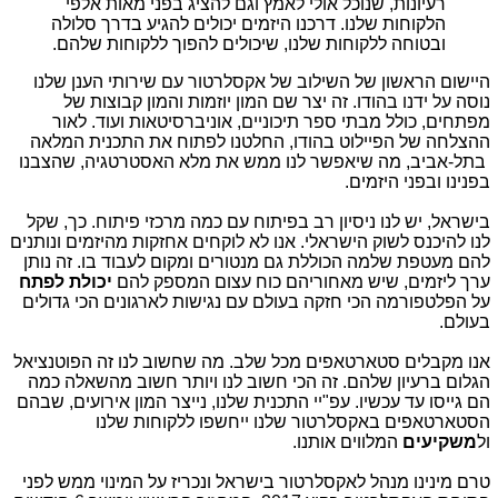
רעיונות, שנוכל אולי לאמץ וגם להציג בפני מאות אלפי
הלקוחות שלנו. דרכנו היזמים יכולים להגיע בדרך סלולה
ובטוחה ללקוחות שלנו, שיכולים להפוך ללקוחות שלהם.
היישום הראשון של השילוב של אקסלרטור עם שירותי הענן שלנו
נוסה על ידנו בהודו. זה יצר שם המון יוזמות והמון קבוצות של
מפתחים, כולל מבתי ספר תיכוניים, אוניברסיטאות ועוד. לאור
ההצלחה של הפיילוט בהודו, החלטנו לפתוח את התכנית המלאה
בתל-אביב, מה שיאפשר לנו ממש את מלא האסטרטגיה, שהצבנו
בפנינו ובפני היזמים.
בישראל, יש לנו ניסיון רב בפיתוח עם כמה מרכזי פיתוח. כך, שקל
לנו להיכנס לשוק הישראלי. אנו לא לוקחים אחזקות מהיזמים ונותנים
להם מעטפת שלמה הכוללת גם מנטורים ומקום לעבוד בו. זה נותן
ערך ליזמים, שיש מאחוריהם כוח עצום המספק להם
יכולת לפתח
על הפלטפורמה הכי חזקה בעולם עם נגישות לארגונים הכי גדולים
בעולם.
אנו מקבלים סטארטאפים מכל שלב. מה שחשוב לנו זה הפוטנציאל
הגלום ברעיון שלהם. זה הכי חשוב לנו ויותר חשוב מהשאלה כמה
הם גייסו עד עכשיו. עפ"יי התכנית שלנו, נייצר המון אירועים, שבהם
הסטארטאפים באקסלרטור שלנו ייחשפו ללקוחות שלנו
ול
משקיעים
המלווים אותנו.
טרם מינינו מנהל לאקסלרטור בישראל ונכריז על המינוי ממש לפני