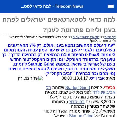
Telecom News - למה כדאי לסט...
למה כדאי לסטארטאפים ישראלים לפתח
בענן וליזום פתרונות לענן?
דף הבית
>>
חדשות סטארטאפים
>> למה כדאי לסטארטאפים ישראלים לפתח בענן
וליזום פתרונות לענן?
"עתיד עולם המחשוב נמצא בענן. אולם, רק 7% מהארגונים
בעולם עברו לגמרי לענן. כך שיש עוד המון עבודה והמון מקום
ליוזמות. PaaS זו תפיסת עולם הנמצאת רק בתחילת הדרך". כך
טוען רג'י ברדפורד מאורקל, יזם ומקים האקסלרטור החדש
בענן של אורקל בישראל,
במפגש Startup Grind ליזמים,
משקיעים ומפתחים. בנוסף, חשיפת 3 סטארטאפים חדשים
(מי מהם זכה בבחירת "חביב הקהל"?).
מאת:
אבי וייס
, 13.4.17, 08:00
בלעדי
: קהילת
Startup Grind
שלוחת
תל
אביב שנולדה
לפני מעל ל-3 שנים, נמצאת
בצמיחה מואצת, מונה כיום כבר למעלה
מ-3,200 איש (גם
בפייסבוק
), מיוזמתו
של
שחר מטורין
(בתמונה
משמאל)
.
כ"כ,
שחר מטורין
הוא הדירקטור
(המנהל) של
Startup Grind
בישראל,