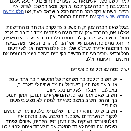
למרות שנרכשנו, עשינו את כל הצעדים הנחוצים כדי שלא ניעלם
וניבלע בתוך חברה ענקית כמו אורקל, ומאז המשכנו לגדול ואף
רכשנו בשם אורקל כמה חברות כולל בישראל. כעת, אנו
חלק מהענן
החדש של אורקל
עם פתרונות מבוססי ענן.
בגלל שאנו חברה ענקית, חיפשנו כיצד לקדם את תחום החדשנות
אצלנו. אנו, כחברת ענק, עובדים עם מפתחים ממדינות רבות, אבל
החלטנו, שזה לא מספיק. לכן, החלטנו לפתח זרוע של סטארטאפים,
זה חלק מתפיסת העולם שלי ושל הנהלת החברה. אני רואה בגישה
הזו הזדמנות אדירה לשת"פ שלנו עם עולם היזמות. אנו לא יודעים
הכל וכדאי שנכיר רעיונות חדשים הקיימים בעולם היזמות ונטפח את
היזמים והרעיונות הללו.
יש לי כמה עצות ליזמים צעירים:
יש חשיבות לסביבה משתפת של התעשייה בה אתה עוסק.
אני רואה זאת המון בישראל. זה מה שהיה לי בארה"ב,
באטלנטה, אבל זה לא קיים בכל מקום.
חשוב, שאם אתה מגייס, ש
המשקיעים
יתנו בך אמון ויתמכו
בך. זה הכי חשוב במצב כשאתה למטה ולא מציג ביצועים
מזהירים.
חשוב, שתפתחו את הפתרון שלכם על פלטפורמה, שתתאים
ללקוחות העתידיים שלכם. זו הסיבה, שאנו פתחנו את
הפלטפורמה הענקית שלנו בענן בפני היזמים, ש
יוכלו לפתח
מעליה. אנו רוצים לעודד סטארטאפים לעבוד איתנו ולהציג לנו