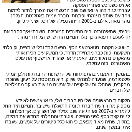
אקזיט כשנרכש ואחרי הפסקה
עברתי לגור בהוואי ואז שם שוב הרגשתי את הצורך לחזור ליזמות
ויחד עם שותפים יזמתי ופתחתי חברה יזמית באטלנטה. הצלחנו
מהר מאוד, אולם ב-2001 הייתה נפילה של הכל ושיניתי כיוון.
זיהיתי, שהאינטרנט יהיה התשתית המובילה וחשבתי איך לחבר את
זה לעולם הרפואה. כך נולד המיזם החדש, שהצליח די מהר.
ב-2006 הקמתי סטארטאפ נוסף, הפעם לבד ובלי שותפים, וקיבלתי
השקעות יפות כבר מתחילת הדרך, כי המשקיעים הכירו אותי
מהאקזיטים הקודמים. האמנתי אז, שהווידיאו ישטוף את עולם
האינטרנט ובזה עסקתי.
בהמשך, האמנתי בהתפתחות של הרשתות החברתיות ולכן יזמתי
פלטפורמה, שנועדה למנהלי שיווק. היא מבוססת על רעיון, שהוכח
מחקרית, שהחלטות של קנייה של אנשים מגיעות בעיקר מהמלצות
של חברים.
הלקוחות הראשונים שלי היו חברים שלי, כי אז אנשים לא ידעו
מספיק מה זו רשת חברתית ומה התועלת שיש בה. המיזם הזה החל
להמריא ב-2007 ואז הגיעה שוב נפילה של השווקים, אך הצלחנו
לגייס קצת כסף לפני הנפילה. פוטרתי והתחלתי מחדש את המיזם,
בהליך, שהיה מאוד מכאיב, כי הוא כלל פיטורים של אנשים, שעבדו
איתי במשך שנים.