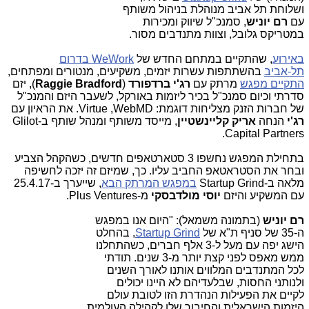
ושלוחת תל אביב מנוהלת בניהול משותף
עם
רם יוניש
, סמנכ"ל שיווק ומכירות
במטריקס גלובל, וצוות מתנדבים מסור.
באירוע
, שהתקיים במתחם החדש של
WeWork בדרום
תל-אביב
בהשתתפות עשרות יזמים, משקיעים, מנטורים ומפתחים,
התקיים
מפגש
מרתק עם
רג'י ברדפורד
(
Raggie Bradford
)
, יזם
סדרתי וכיום סמנכ"ל בכיר ליזמות באורקל, לשעבר היזם והמנכ"ל
של חברות הזנק מצליחות דוגמת:
Virtue ,WebMD
. את הראיון עם
רג'י
הנחה
אריק קליינשטיין
, מייסד משותף ומנהל שותף ב-Glilot
Capital Partners.
בתחילת המפגש נחשפו 3 סטארטאפים חדשים, כשהקהל הצביע
ובחר את הסטראטאפ החביב עליו. כך, שמיזם זה יזכה לחשיפה
מלאה ב-Startup Grind
במפגש המרתק
הבא
, שייערך ב-25.4.17
עם המשקיע והיזם
יוסי מולדבסקי
מ-
Plus Ventures
.
רם יוניש
(בתמונה מש
מאל): "היום אנו במפגש
ה-35 של סניף ת"א של
Startup Grind
, בהחלט
הישג יפה עם מעל ל-3 אלף חברים, כשהתחלנו
ממש מאפס לפני קצת יותר מ-3 שנים. תודתי
לכל המתנדבים המלווים אותנו לאורך השנים
ולנותני החסות, שבלעדיהם לא היינו יכולים
לקיים את הפעילות הנהדרת הזו לטובת עולם
היזמות הישראלית והחיבור שלו לקהילה העולמית.