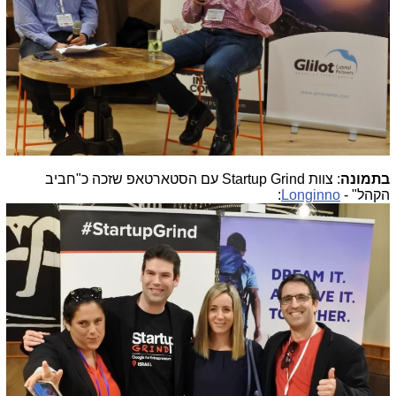
בתמונה
: צוות Startup Grind עם הסטארטאפ שזכה כ"חביב
הקהל" -
Longinno
: