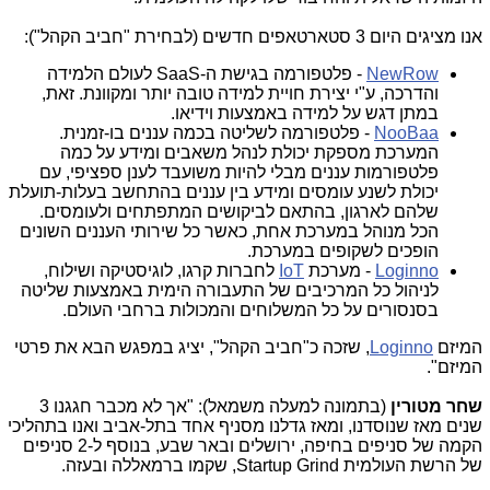
אנו מציגים היום 3 סטארטאפים חדשים (לבחירת "חביב הקהל"):
NewRow
- פלטפורמה בגישת ה-SaaS לעולם הלמידה
והדרכה, ע"י יצירת חויית למידה טובה יותר ומקוונת. זאת,
במתן דגש על למידה באמצעות וידיאו.
NooBaa
- פלטפורמה לשליטה בכמה עננים בו-זמנית.
המערכת מספקת יכולת לנהל משאבים ומידע על כמה
פלטפורמות עננים מבלי להיות משועבד לענן ספציפי, עם
יכולת לשנע עומסים ומידע בין עננים בהתחשב בעלות-תועלת
שלהם לארגון, בהתאם לביקושים המתפתחים ולעומסים.
הכל מנוהל במערכת אחת, כאשר כל שירותי העננים השונים
הופכים לשקופים במערכת.
Loginno
- מערכת
IoT
לחברות קרגו, לוגיסטיקה ושילוח,
לניהול כל המרכיבים של התעבורה הימית באמצעות שליטה
בסנסורים על כל המשלוחים והמכולות ברחבי העולם.
המיזם
Loginno
, שזכה כ"חביב הקהל", יציג במפגש הבא את פרטי
המיזם".
שחר מטורין
(בתמונה למעלה משמאל): "אך לא מכבר חגגנו 3
שנים מאז שנוסדנו, ומאז גדלנו מסניף אחד בתל-אביב ואנו בתהליכי
הקמה של סניפים בחיפה, ירושלים ובאר שבע, בנוסף ל-2 סניפים
של הרשת העולמית Startup Grind, שקמו ברמאללה ובעזה.