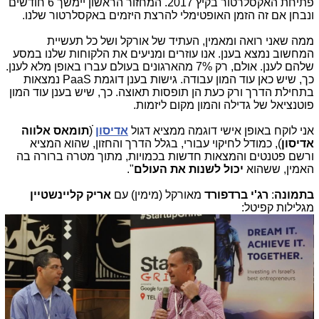
פתיחת האקסלרטור בקיץ 2017. המחזור הראשון יימשך 6 חודשים
ונבחן אם זה הזמן האופטימלי להרצת היזמים באקסלרטור שלנו.
ממה שאני רואה ומאמין, העתיד של אורקל ושל כל תעשיית
המחשוב נמצא בענן. אנו עוזרים ומניעים את הלקוחות שלנו במסע
שלהם לענן. אולם, רק 7% מהארגונים בעולם עברו באופן מלא לענן.
כך, שיש כאן עוד המון עבודה. גישות בענן דוגמת PaaS נמצאות
בתחילת הדרך ורק כעת הן תופסות תאוצה. כך, שיש בענן עוד המון
פוטנציאל של גדילה והמון מקום ליזמות.
אני לוקח באופן אישי דוגמה ממציא דגול
אדיסון
ׁׁׁׁ(
תומאס אלווה
אדיסוןׂ
), כמודל לחיקוי עבורי, בגלל הדרך והחזון, שהוא המציא
ורשם פטנטים והמצאות חדשות בכמויות, מתוך מטרה ברורה בה
האמין, ששהוא
יכול לשנות את העולם
".
בתמונה
:
רג'י ברדפורד
מאורקל (מימין) עם
אריק קליינשטיין
מגלילות קפיטל: