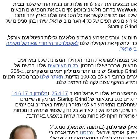
אנו מבצעים את הפעילויות שלנו כיום בבית החדש שלנו:
בבית
WeWork
בדרום תל-אביב וכאן נקיים גם את המפגשים הבאים
שלנו. אנו מקווים לקשר את כל הסניפים שלנו בארץ יחד ונתכנן
אירועים משותפים של כל 4 הערים בישראל, שיהיו בהן סניפים של
Startup Grind.
היום אנו עורכים אירוע בשת"פ מלא עם גלילות קפיטל ועם אורקל,
כדי לחשוף את הקהילה שלנו
לאקסלרטור הייחודי שאורקל מקימה
בישראל.
אני מצפה לפגוש את חברי הקהילה המצוינת שלנו באירועים
הבאים, שכבר יש לנו בתכנון,
בלוח האירועים
שלנו. ברשת של
Startup Grind יש כיום
יותר ממיליון יזמים ומשקיעים
, ב-205
ערים ברחבי העולם בכ-100 מדינות.
האתר שלנו
כבר מספק תכנים
ומידע בהיקף עצום לקהילת היזמים שלנו.
המפגש הבא שלנו בישראל הוא ב-
25.4.17
, ו
בלונדון ב-14.6.17
יתקיים כנס בינלאומי של Startup Grind. אני מקווה שיזמים
שהתלהבו מהאירוע העולמי האחרון שהיה בארה"ב וגם יזמים
חדשים, יצטרפו אלינו לאירוע בלונדון, שצפוי שתהיה בו נוכחות
ישראלית חזקה לא פחות ממה שהיה במפגש בארה"ב".
אילן שפיגלמן
, (בתמונה משמאל),
סמנכ"ל
שיווק, אורקל ישראל: "
נכנסנו
בצעד אגרסיבי
ומאוד נמרץ לעולם הסטארטאפים הישראלי.