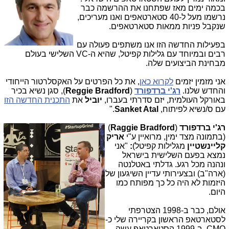
בכמה ימים מאז שפתחנו את ההרשמה כבר
נרשמו מעל ל-40 סטארטאפים ואנו מעריכים,
שנקבל פניות ממאות סטארטאפים.
בפעילות החדשה הזו אנו משתפים פעולה עם
רבים ובמיוחד עם גלילות קפיטל, שהיא ה-VC השלישי בעולם
מבחינת הביצועים שלה.
אני מזמין יזמים
לקרוא כאן
, את כל הפרטים על האקסלרטור הייחודי
והחדש שלנו.
רג'י ברדפורד
(
Reggie Bradford
), סגן נשיא בכיר
באורקל העולמית, יזם סדרתי בעברו,
יוביל
את
התכנית החדשה הזו
עם ס/נשיא לפיתוח,
Sanket Atal
."
רג'י ברדפורד
(
ggie Bradford
Ra
)
(בתמונה מצד ימין, מרואיין ע"י
אריק
קליינשטיין
מגלילות קפיטל)
:
"אני
נמצא בפעם השלישית בישראל
ונהנה מכל רגע. גדלתי באטלנטה
(ארה"ב) ובצעירותי עדיין השיגעון של
היזמות לא היה כל כך מפותח כמו
היום.
אולם, כבר ב-1998 הצטרפתי
לסטארטאפ הראשון בקריירה שלי כ-
CMO. ב-1999 הסטארטאפ עשה