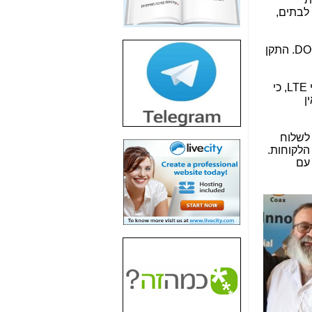
חשיפת חשד לשחיתות
לבתים,
הדומה לזו של "תיק
4000" אך בתחום
הסלולר -
כאן
לתוך הבתים אנו מספקים פתרונות מכל הסוגים והמבוקשים ביותר אלה פתרונות בתקני MOCA, אתרנט ו-DOCSIS. התקן
חשיפת מה שלא
רוצים שתדעו בעניין
ההתמודדות הקשה ביותר שלנו היום בהתקנות היא עם ההפרעות לכבלי הקואקס משידורי רשתות הסלולר בתקני LTE, כי
פריסת אנלימיטד
ן
(בניחוח בלתי נסבל) -
כאן
 לשלוח
חשיפה: איוב קרא
הלקוחות.
אישר לקבוצת סלקום
 עם
בדיוק מה שביבי אישר
ל-Yes ולבזק -
כאן
האם השר איוב קרא
היה צריך בכלל לחתום
על האישור, שנתן
לקבוצת סלקום? -
כאן
האם ביבי וקרא קבלו
בכלל תמורה עבור
ההטבות הרגולטוריות
שנתנו לסלקום? -
כאן