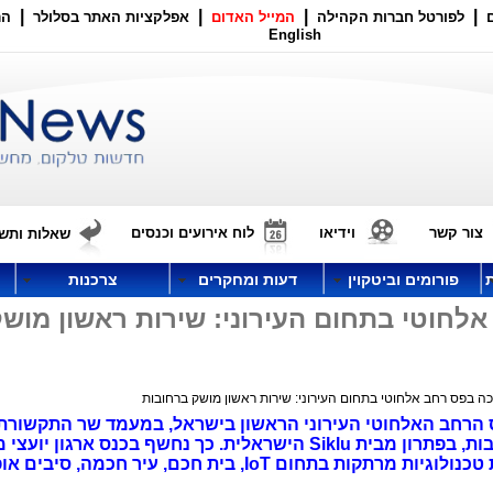
|
|
|
|
לפורטל חברות הקהילה
המייל האדום
אפלקציות האתר בסלולר
הר
English
צור קשר
וידיאו
לוח אירועים וכנסים
שאלות ותשו
פורומים וביטקוין
דעות ומחקרים
צרכנות
חוטי בתחום העירוני: שירות ראשון מוש
בפס רחב אלחוטי בתחום העירוני: שירות ראשון מושק ברחובות
רות הפס הרחב האלחוטי העירוני הראשון בישראל, במעמד שר התקשורת
קרא, שירות חדש המכסה את העיר רחובות, בפתרון מבית Siklu הישראלית. כך נחשף בכנס ארגו
תקשורת בישראל, בנוסף לשלל חשיפות טכנולוגיות מרתקות בתחום IoT, בית חכם, עיר חכמה,