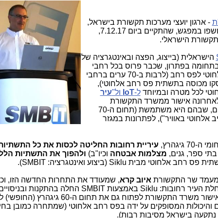
ת
- ארגון יועצי מערכות תקשורת בישראל,
שמקיימים אחת לחודש מפגש מקצועי), נחשפו במפגש, שהתקיים ביום 7.12.17,
תקשורת הישראלי.
הישראלית (בייצוג, הפצה ובאינטגרציה של
 בתחומה בפתרון, שכבר פרוס בכל רחבי
העולם עם מעל ל-50 אלף בסיסי שידור אלחוטי לפס רחב (לרבות ב-70 ערים ברחבי
סקו מכוסה בתשתית פס רחב אלחוטי),
וטי לכל מטרה ובמיוחד
ל-
IoT
ול"
עיר
לאחרונה אישור ממשרד התקשורת
הישראלי להשתמש באחד מתחומי התדרים, שבהם היא משתמשת (תחום ה-70
ב אלחוטי באוויר"), לפתרונות במגזר
 גיגהרץ,
עיריית רחובות החליטה לכסות את כל התשתיות
בתי ספר, גנים,
מצלמות אבטחה
וכיו"ב)
ולהפוך את התשתיות הללו
י מבית Siklu (ביצוע ואינטגרציה: SMBIT).
איוב קרא
, שמעודד את התחרות החדשה הזו, וכ
ערים ברחבי הארץ. Siklu ממתינה כעת לאישור משרד התקשורת לפתוח גם את תחום ה
ם והיכולות המסופקים על ידה בפס רחב אלחוטי (שמתחרה כמובן בחיב
תקעה בישראל מסיבות רבות).