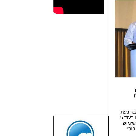
בר כעת
אפשר לחשוף, שהפרויקט הזה לא נשאר נחלת העיר רחובות: Siklu באמצעות SMBIT החלה בהתקנות ובניסויים בעוד 5
-60 גיגהרץ (החופשי) לשימושי
שבוע טוב לכל
ורי
הגולשים באשר
הם!!!