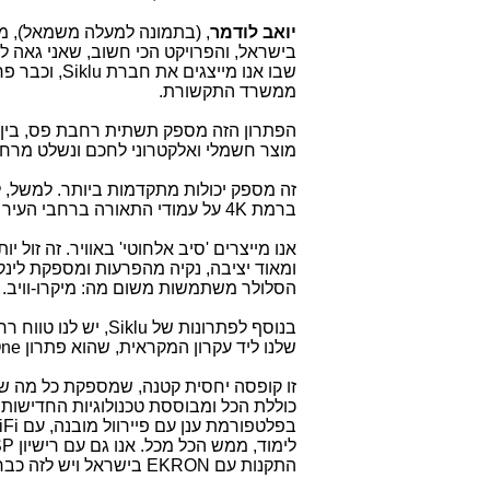
יואב לודמר
, (בתמונה למעלה משמאל), מ
בישראל, והפרויקט הכי חשוב, שאני גאה ל
ממשרד התקשורת.
מוצר חשמלי ואלקטרוני לחכם ונשלט מרחו
זה מספק יכולות מתקדמות ביותר. למשל, לה
ברמת 4K על עמודי התאורה ברחבי העיר והן מקושרות למוקד השליטה העירוני באוויר.
ומאוד יציבה, נקיה מהפרעות ומספקת לינ
הסלולר משתמשות משום מה: מיקרו-וויב.
בנוסף לפתרונות של Siklu, יש לנו טווח רחב של פתרונות, כולל פתרון של מיזם פנימי שלנו הנקרא
שלנו ליד עקרון המקראית, שהוא פתרון All-In-One המוגדר אצלנו כ-Network-In-A-Box.
זו קופסה יחסית קטנה, שמספקת כל מה שצ
התקנות עם EKRON בישראל ויש לזה כבר ביקוש אדיר.