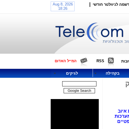
|
שמה לניוזלטר חודשי
RSS
המייל האדום
בות
בקהילה
לגיקים
ק
 איוב
ן יועצי מערכות
 סיבים אופטיים