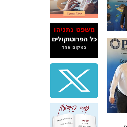
2" על תעלולי השר
משה כחלון -
כאן
המשך חשיפת הבלוף
ששמו "מהפיכת
הסלולר" ואיך מסרסים
את הנתונים לציבור -
כאן
סיכום ביקור בסיליקון
ואלי - למה 3 הגדולות
משקיעות ומפתחות
באותם תחומים -
כאן
שלמה פילבר (עד
לאחרונה מנכ"ל משרד
התקשורת) - עד
מדינה? הצחקתם
אותי! -
כאן
"יש אפליה בחקירה"?
חשיפה: למה השר
משה כחלון לא נחקר
עד היום? -
כאן
ת