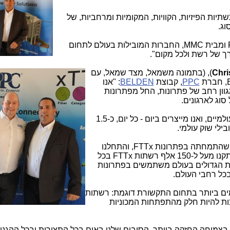
יות הפיזיות, הקוויות, המקומיות ומרחביות, של
וג.
הפתרונות המובילים אצלנו הם מבית PPC ומבית MMC, החברות המובילות בעולם לתחום
רך של רשת ולכל מקום".
Chri
), (בתמ
ונה משמאל, מצד שמאל, עם
PPC
, קבוצת
BELDEN
: "אנו
וון רחב של פתרונות, החל מפתרונות
PC מתמקדת במענה לצרכי התקשורת העולמיים, ואנו מייצרים ביום - כל יום, כ-1.5
בילי שוק עולמי.
ב-2016 רכשנו את חברת M2fx הבריטית, שהתמחתה בפתרונות FTTx, והתחלנו
לספק גם פתרונות מהסוג הזה. עד היום התקנו מעל ל-150 אלף רשתות FTTx בכל
ת הגדולים בעולם משתמשים בפתרונות
כל רחבי העולם.
ים ביותר בתחום התקשורת דוגמת: רשתות
ות להיות חלק מהתפתחות המכוניות
בצמיחה החזקה ביותר. הסיבים שלנו באים בכל התצורות ובכל ההגנו