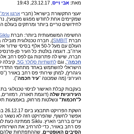
מאת:
אבי וייס
, 23.12.17, 19:43
יועצי התקשורת בישראל (חברי
ארגון אימ"
לחידושים טריים ביותר ומרתקים בעולם ה
החשיפה המשמעותית ביותר: חברת
Siklu
חברת
SMBIT
), חברה טכנולוגית מובילה
ארה"ב. דוגמה בולטת: כל העיר סן-פרנסי
חברה, שיש לה פתרונות גם לפס רחב אלח
חכמה
"
, וגם
לתשתיות סלולר 5G
, קיבלה 
גיגהרץ), למתן שירותי פס רחב באוויר ("סי
העירוני (מה שמכונה "
עיר חכמה
").
בעקבות קבלת האישור לניסוי טכנולוגי בתחומי ה-70
העירוניות שלה
(דוגמת תאורה, רמזורים, 
ל"חכמות"
ונשלטות מרחוק, באמצעות תשתית פס רחב אלחוט
השקת הפרויקט תתבצע ביום 26.12.17 במעמד שר התקשורת
פס רחב באוויר, כדי להרחיב את השירותי
הסיבים האופטיים
, שההתפתחות שלהם נ