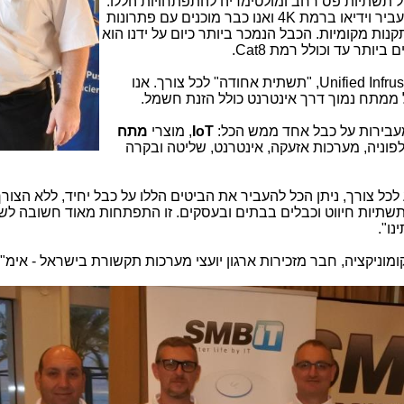
ל תשתיות פס רחב ומולטימדיה להתפתחויות הללו.
כיום, כולם מעוניינים בתשתיות היכולות להעביר וידיאו ברמת 4K ואנו כבר מוכנים עם פתרונות
התקנות מקומיות. הכבל הנמכר ביותר כיום על ידנו הוא
הכיוון של השוק בתחום שלנו הוא: Unified Infrustructure, "תשתית אחודה" לכל צורך. אנו
IoT
, מוצרי
מתח
Data, שירותי קול וטלפוניה, מערכות אזעקה, אינטרנט, שליטה ובקרה
כל צורך, ניתן הכל להעביר את הביטים הללו על כבל יחיד, ללא הצור
שתיות חיווט וכבלים בבתים ובעסקים. זו התפתחות מאוד חשובה לשוק
נו".
מוניקציה, חבר מזכירות ארגון יועצי מערכות תקשורת בישראל - אימ"ת 