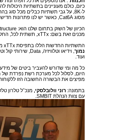
חכמות
". אנו מספקים את כל הפתרונות ש
ל-8K, על גבי תשתיות כבלים מכל סוג ב
מסוג Cat6A, כאשר יש לנו פתרונות חדישים ביותר עד וכולל רמת Cat8.
מכנים זאת בשם: xTTx, תשתית לכל, החל ממתח נמוך דרך אינטרנט כולל הזנת חשמל.
התשתיות החדשות הללו בתפיסת xTTx מעבירות על כבל אחד ממש הכל:
נמוך
, וידיאו וטלוויזיה, 
ועוד.
כל מה ומי שדורש להעביר ביטים של מידע ל
היום, לסלול לכל מערכת רשת נפרדת של ת
מפיצים את הבשורה החשובה הזו ללקוחותי
בתמונה:
רוני וולובלסקי,
מנכ"ל טלרון טלקו
עם צוות הנהלת SMBIT.