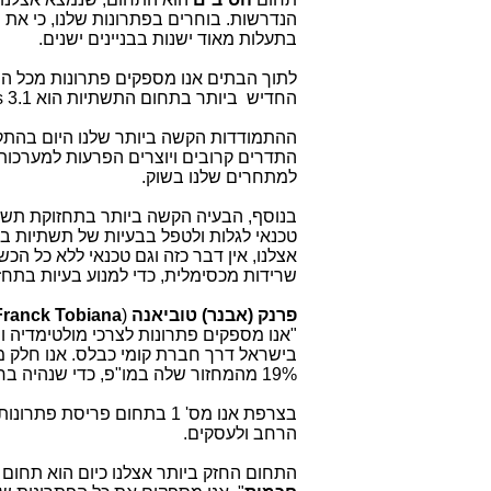
הנדרשות. בוחרים בפתרונות שלנו, כי את
בתעלות מאוד ישנות בבניינים ישנים.
החדיש ביותר בתחום התשתיות הוא Docsis 3.1 המעביר גיגות על הסיב הקואקסיאלי גם בתוך הבית.
התדרים קרובים ויוצרים הפרעות למערכות,
למתחרים שלנו בשוק.
בנוסף, הבעיה הקשה ביותר בתחזוקת תשתיו
טכנאי לגלות ולטפל בבעיות של תשתיות בב
אצלנו, אין דבר כזה וגם טכנאי ללא כל הכש
שרידות מכסימלית, כדי למנוע בעיות בתחז
פרנק (אבנר) טוביאנה
(
Franck Tobiana
"אנו מספקים פתרונות לצרכי מולטימדיה 
בישראל דרך חברת קומי כבלס. אנו חלק 
19% מהמחזור שלה במו"פ, כדי שנהיה בחזית הידע העולמי.
בצרפת אנו מס' 1 בתחום פריס
הרחב ולעסקים.
התחום החזק ביותר אצלנו כיום הוא תחום 