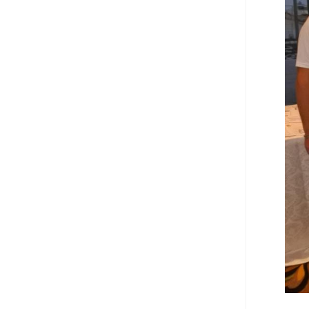
הנאה שהיא מיסודות
עבירת השוחד? -
כאן
שערוריית הקנס הענק
על בזק וחשיפת
"תעודת הביטוח" של
נתניהו בתיק 4000 -
כאן
ערוץ 20: "תיק תפור":
אבי וייס חושף את
מחדלי "תיק 4000" -
כאן
התבלבלתם: גיא פלד
הפך את כחלון, גבאי
ואילת לחשודים
המרכזיים בתיק 4000 -
כאן
פצצות בתיק 4000:
האם היו בכלל
התנגדויות למיזוג
בזק-יס? -
כאן