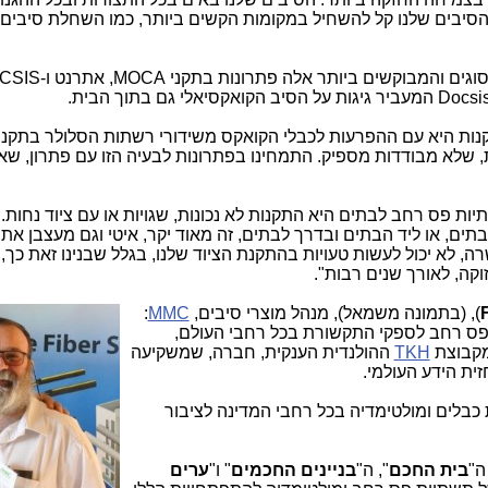
 הסיבים שלנו קל להשחיל במקומות הקשים ביותר, כמו השחלת סיבים 
 שלא מבודדות מספיק. התמחינו בפתרונות לבעיה הזו עם פתרון, שאי
ת פס רחב לבתים היא התקנות לא נכונות, שגויות או עם ציוד נחות.
תים, או ליד הבתים ובדרך לבתים, זה מאוד יקר, איטי וגם מעצבן את 
רה, לא יכול לעשות טעויות בהתקנת הציוד שלנו, בגלל שבנינו זאת כך,
וקה, לאורך שנים רבות".
), (בת
מונה משמאל), מנהל מוצרי סיבים,
MMC
:
ופס רחב לספקי התקשורת בכל רחבי העולם,
מקבוצת
TKH
ההולנדית הענקית, חברה, שמשקיעה
ת פתרונות כבלים ומולטימדיה בכל רחבי המדינה לציבור
ה"
בית החכם
", ה"
בניינים החכמים
" ו"
ערים