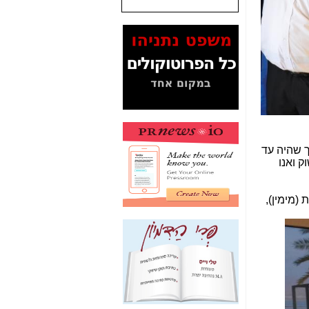
המסמכים בנושא בזק-
Yes (תיק 4000)
מוכיחים "תפירת תיק"
לאיש הלא נכון! -
כאן
עובדות ומסמכים
המוסתרים מהציבור:
האם ביבי כשר
תקשורת עזר לקב'
בזק? -
כאן
ך שהיה עד
מה מקור ה-Fake
 ואנו
News שהביא לתפירת
תיק לביבי והעלמת
החשודים הנכונים -
כאן
(מימין),
אחת הרגליים של "תיק
4000 התפור"
התמוטטה היום
בניצחון (כפול) של בזק
-
כאן
איך כתבות מפנקות
הפכו לפתע לטובת