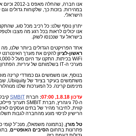
במהירות. בזכות כך, שלקוחות גדולים וגם 
הישראלי.
יתרון נוסף שלנו: כל רכיב מכל סוג, שהת
אנו יכולים לראות בכל רגע מה מצבו ולטפ
בישראל עד שנכנסו לשוק.
אחד הפרויקטים הגדולים ביותר שלנו, מה ש
ראשון-לציון
להקים את מערך האינטרנט של
מערכי ה-IT בשלמותם של עיריות. הפתרון של סלקום ל"
מינימום קרינה. כל המערכות שלנו מנוהלות ברשת ארצית מבוססת N
עדכון 1.8.18, 07:00
:
חברת
SMBIT
ה-70 גיגהרץ, חב
קווית, לחיבור מהיר של בתים ועסקים לאי
הרישיון לניסוי מונע מהחברה לגבות תשלו
טל מורן
, (בתמונה משמאל
פתרונות בתחום
הסיבים האופטיים
, בתח
גדולות דוגמת בזק.