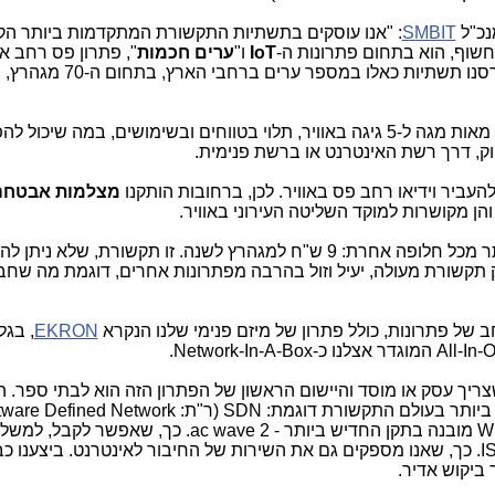
נכ"ל
SMBIT
: "אנו עוסקים בתשתיות התקשורת המתקדמות ביותר הקי
חשוף, הוא בתחום פתרונות ה-
IoT
ו"
ערים חכמות
", פתרון פס רחב אל
שבו אנו מייצגים את חברת Siklu, וכבר פרסנו תשתיות
הפתרון הזה מספק תשתית רחבת פס, בין מאות מגה ל-5 גיגה באוויר, תלוי בטווחים ובשימושים, במה שיכו
ק, דרך רשת האינטרנט או ברשת פנימית.
עביר וידיאו רחב פס באוויר. לכן, ברחובות הותקנו
מצלמות אבטחה
אנו מייצרים 'סיב אלחוטי' באוויר. זה זול יותר מכל חלופה אחרת: 9 ש"ח למגהרץ לשנה. זו תקשורת, שלא 
ק תקשורת מעולה, יעיל וזול בהרבה מפתרונות אחרים, דוגמת מה שחב
EKRON
, בגל
ריך עסק או מוסד והיישום הראשון של הפתרון הזה הוא לבתי ספר. 
בפלטפורמת ענן עם פיירוול מובנה, עם WiFi מובנה בתקן החדיש ביותר - ac wave 2. כך,
לימוד, ממש הכל מכל. אנו גם עם רישיון ISP. כך, שאנו מספקים גם את השירות של החיבור לאינטרנט. ביצ