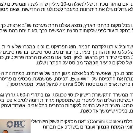
אנו חברה, שהחלה מאפס ב-2012 וכיום אנו עם מחזור מכירות של למעלה מ-10 מיליון ש"ח לשנה וממש
לא גדולים גילו את היתרונות במעבר לטכנולוגיות החדישות, שאנו מספ
קנו בכל מקום ברחבי הארץ, נמצא אצלנו תחת מערכת שו"ב ארצית. כך,
ל בתקלות עוד לפני שלקוחות הקצה מרגישים בכך. לא הייתה רמת שירות
הוביל אותנו לקדמת הבמה, הוא הפרויקט בו זכינו במכרז של עיריית
 כל מוסדות החינוך בעיר, בחיבורים מבוססי סיבים, ברשת סיבים עי
WiFi בכיתות. התקנו עד היום מעל ל-3,000 בסיסי שידור רק בראשון לציון. מאז, אנו מבצעים הרבה פרויקטים,
עיר חכמה
" מבוסס על הפתרון שלנו.
משתמשים בעיקר בציוד של Ubiquity, שבנתה את התפיסה של Eco-WiFi. תפיסה, שמשמעה: מכסימום
SD וניתנות לניהול אפילו מסמארטפון".
קיבלה ממשרד התקשורת רישיון לניסוי טכנולו
רת SMBIT תערוך פיילוט בשיטת הגלים המילימטריים, שמספקת מהירות דומה לסיב אופטי
נטרנט. השירות יוצע בחינם ללקוחות נבחרים בתל אביב, אשדוד ועמק ח
ם, בניסוי שיימשך עד כשנה.
), מנכ"ל קומי כבלס (Commi-Cables): "אנו מספקים לשוק הישראלי
ומי
המתח הנמוך
ועובדים בשת"פ עם חברות