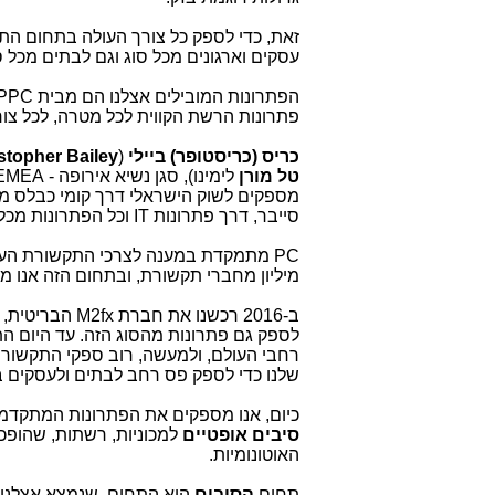
זאת, כדי לספק כל צורך העולה בתחום התשת
עסקים וארגונים מכל סוג וגם לבתים מכל ס
פתרונות הרשת הקווית לכל מטרה, לכל צו
כריס (כריסטופר) ביילי
(
stopher Bailey
טל מורן
לימינו), סגן נשיא אירופה - EMEA, חברת
מספקים לשוק הישראלי דרך קומי כבלס מג
סייבר, דרך פתרונות IT וכל הפתרונות מכל סוג לארגונים.
מיליון מחברי תקשורת, ובתחום הזה אנו מו
רחבי העולם, ולמעשה, רוב ספקי התקשור
שלנו כדי לספק פס רחב לבתים ולעסקים ב
כיום, אנו מספקים את הפתרונות המתקדמ
סיבים
אופטיים
למכוניות, רשתות, שהופכ
האוטונומיות.
תחום
הסיבים
הוא התחום, שנמצא אצלנו 