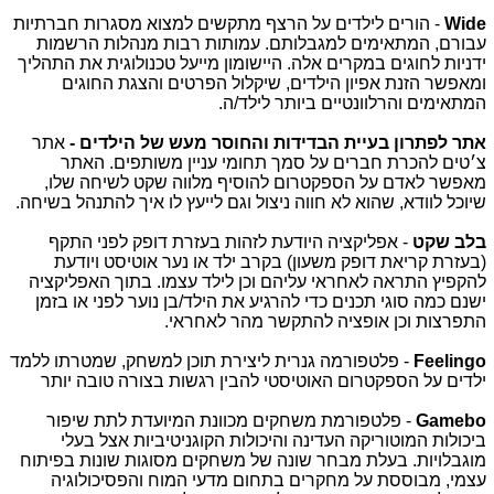
Wide
- הורים לילדים על הרצף מתקשים למצוא מסגרות חברתיות
עבורם, המתאימים למגבלותם. עמותות רבות מנהלות הרשמות
ידניות לחוגים במקרים אלה. היישומון מייעל טכנולוגית את התהליך
ומאפשר הזנת אפיון הילדים, שיקלול הפרטים והצגת החוגים
המתאימים והרלוונטיים ביותר לילד/ה.
אתר
לפתרון
בעיית
הבדידות
והחוסר
מעש
של
הילדים
-
אתר
צ׳טים להכרת חברים על סמך תחומי עניין משותפים. האתר
מאפשר לאדם על הספקטרום להוסיף מלווה שקט לשיחה שלו,
שיוכל לוודא, שהוא לא חווה ניצול וגם לייעץ לו איך להתנהל בשיחה.
בלב שקט
- אפליקציה היודעת לזהות בעזרת דופק לפני התקף
(בעזרת קריאת דופק משעון) בקרב ילד או נער אוטיסט ויודעת
להקפיץ התראה לאחראי עליהם וכן לילד עצמו. בתוך האפליקציה
ישנם כמה סוגי תכנים כדי להרגיע את הילד/בן נוער לפני או בזמן
התפרצות וכן אופציה להתקשר מהר לאחראי.
Feelingo
- פלטפורמה גנרית ליצירת תוכן למשחק, שמטרתו ללמד
ילדים על הספקטרום האוטיסטי להבין רגשות בצורה טובה יותר
Gamebo
- פלטפורמת משחקים מכוונת המיועדת לתת שיפור
ביכולות המוטוריקה העדינה והיכולות הקוגניטיביות אצל בעלי
מוגבלויות. בעלת מבחר שונה של משחקים מסוגות שונות בפיתוח
עצמי, מבוססת על מחקרים בתחום מדעי המוח והפסיכולוגיה