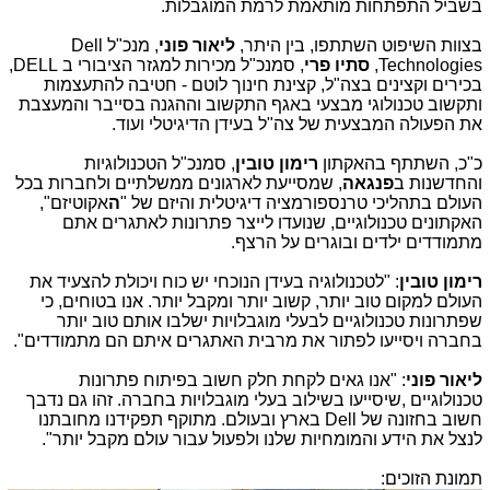
בשביל התפתחות מותאמת לרמת המוגבלות.
בצוות השיפוט השתתפו, בין היתר,
ליאור פוני
, מנכ"ל
Dell
Technologies
,
סתיו פרי
, סמנכ"ל מכירות למגזר הציבורי ב
DELL
,
בכירים וקצינים בצה"ל, קצינת חינוך לוטם - חטיבה להתעצמות
ותקשוב טכנולוגי מבצעי באגף התקשוב וההגנה בסייבר והמעצבת
את הפעולה המבצעית של צה"ל בעידן הדיגיטלי ועוד.
כ"כ, השתתף בהאקתון
רימון
טובין
, סמנכ"ל הטכנולוגיות
והחדשנות ב
פנגאה
, שמסייעת לארגונים ממשלתיים ולחברות בכל
העולם בתהליכי טרנספורמציה דיגיטלית והיזם של
"
ה
אקוטיזם",
האקתונים טכנולוגיים, שנועדו לייצר פתרונות לאתגרים אתם
מתמודדים ילדים ובוגרים על הרצף
.
רימון טובין
: "לטכנולוגיה בעידן הנוכחי יש כוח ויכולת להצעיד את
העולם למקום טוב יותר, קשוב יותר ומקבל יותר. אנו בטוחים, כי
שפתרונות טכנולוגיים לבעלי מוגבלויות ישלבו אותם טוב יותר
בחברה ויסייעו לפתור את מרבית האתגרים איתם הם מתמודדים".
ליאור פוני
: "אנו גאים לקחת חלק חשוב בפיתוח פתרונות
טכנולוגיים ,שיסייעו בשילוב בעלי מוגבלויות בחברה. זהו גם נדבך
חשוב בחזונה של
Dell
בארץ ובעולם. מתוקף תפקידנו מחובתנו
לנצל את הידע והמומחיות שלנו ולפעול עבור עולם מקבל יותר".
תמונת הזוכים: