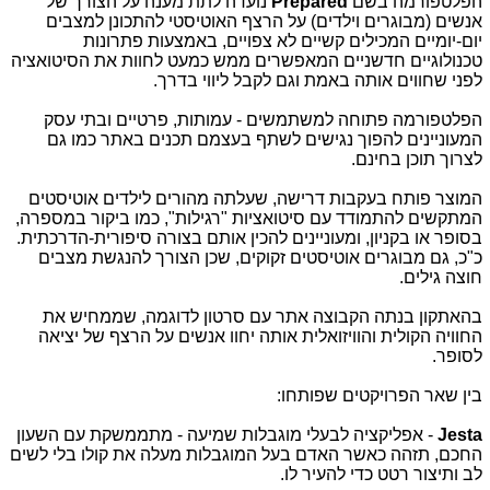
הפלטפורמה בשם
Prepared
נועדה לתת מענה על הצורך של
אנשים (מבוגרים וילדים) על הרצף האוטיסטי להתכונן למצבים
יום-יומיים המכילים קשיים לא צפויים, באמצעות פתרונות
טכנולוגיים חדשניים המאפשרים ממש כמעט לחוות את הסיטואציה
לפני שחווים אותה באמת וגם לקבל ליווי בדרך.
הפלטפורמה פתוחה למשתמשים - עמותות, פרטיים ובתי עסק
המעוניינים להפוך נגישים לשתף בעצמם תכנים באתר כמו גם
לצרוך תוכן בחינם.
המוצר פותח בעקבות דרישה, שעלתה מהורים לילדים אוטיסטים
המתקשים להתמודד עם סיטואציות "רגילות", כמו ביקור במספרה,
בסופר או בקניון, ומעוניינים להכין אותם בצורה סיפורית-הדרכתית.
כ"כ, גם מבוגרים אוטיסטים זקוקים, שכן הצורך להנגשת מצבים
חוצה גילים.
בהאתקון בנתה הקבוצה אתר עם סרטון לדוגמה, שממחיש את
החוויה הקולית והוויזואלית אותה יחוו אנשים על הרצף של יציאה
לסופר.
בין שאר הפרויקטים שפותחו:
Jesta
- אפליקציה לבעלי מוגבלות שמיעה - מתממשקת עם השעון
החכם, תזהה כאשר האדם בעל המוגבלות מעלה את קולו בלי לשים
לב ותיצור רטט כדי להעיר לו.