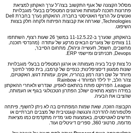
מסלול הקצונה של אגף התקשוב בצה"ל ערך האקתון למציאת
פתרונות תוכנה לעמותות וארגונים המטפלים בבעלי מוגבלויות
ואנשים על הרצף האוטיסטי בחברה. ההאקתון נערך בחברת
Dell
Technologies
, שארחה את קבוצות הפיתוח ולקחה חלק בצוות
השיפוט.
בהאקתון, שנערך ב-11-12.5.22 במשך 26 שעות רצוף, השתתפו
11 צוותים של צוערים הבאים מרקע של עתודה (מהנדסי תוכנה,
מחשבים, חשמל, תעשייה וניהול), מתחום הסייבר,
Devops
, תכניתנים ומיישמי
ERP
.
כל צוות קיבל בעיה מעמותה או ארגון המטפלים בבעלי מוגבלויות
שונות ממגוון דיסציפלינות; כנפיים של קרמבו, בית ספר לחינוך
מיוחד על שם רונה רמון בנהריה, אקים, עמותת דגש, האקוטיזם,
צהר הלב, יד לילד המיוחד ו-
Rainbow
League
. הפרויקט פותח בהתאם לאפיון, שנדרש ולאחרי ההאקתון
במידה וימצא מתאים ישולב הפתרון הטכנולוגי בגוף או העמותה,
שהציבו את הבעיה.
הקבוצה הזוכה, שאת שמות המפתחים בה לא ניתן לחשוף, פיתחה
פלטפורמה להדרכה והנגשה קוגנטיבית של מצבים חברתיים או
חדשים לאוטיסטים, באמצעות סוגי מדיה מתקדמים כמו מציאות
מדומה, סרטוני 360, ספרים דיגיטלים ועוד.