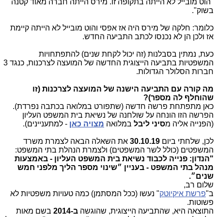
"הוט מובייל לא הייתה בתקופה זו. מירס הייתה חברה מאוד קטנה
בשוק".
כלומר: חלקה של מירס היה אז אפסי והוט מובייל לא הייתה קיימת
אז ולכן הן לא נכנסו לכתב התביעה החדש.
כעת, נמתין בסבלנות (זה יכול לקחת שנים) להתפתחויות
המשפטיות בתביעה הייצוגית החדשה של המועצה לצרכנות, כנגד 3
חברות הסלולר הגדולות.
מה קורה עם התביעה הישנה של המועצה לצרכנות (זו
שהוחלף לה מספר)?
כאן מתפתחת פרשה חדשה (שתפורט במלואה בכתבה נפרדת).
הפרשה הזו הונחה על שולחנה של נשיאת בית המשפט העליון
(הפנייה אליה מ
סיני ליבל
במלואה
מצויה כאן
- למתעניינים).
לכן, שלחתי ביום
30.10.19
את השאלה הבאה לצמרת משרד
המשפטים (כולל לשר המשפטים) ולצמרת הנהלת בתי המשפט:
"הנדון: פנייה לכבוד נשיאת בית המשפט העליון - באמצעות
מנהל בתי המשפט - בעניין ״שינוי מספר הליך מלפני חמש
שנים״.
שלום רב,
ב"
פרשת איקיוטק
" נעשו (ככל המסתמן) כמה טעויות משפטיות לא
פשוטות.
התוצאה היא, שהתביעה הייצוגית, שהוגשה
ב-2014
בשם מאות