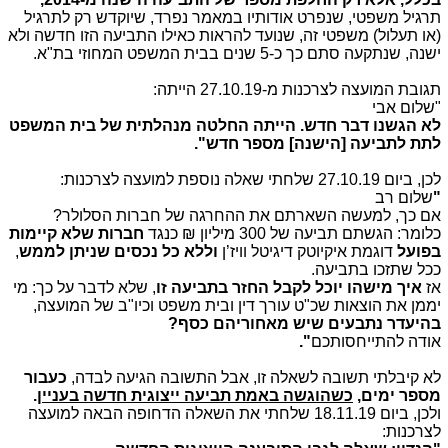
תרגיל משפטי, שנפרט אודותיו במאמר נפרד, שיוקדש רק לתרגיל
(או תעלול) משפטי זה, שנועד להראות כאילו התביעה הזו חדשה ולא
ישנה, שנתקעה סתם כך כ-5 שנים בבית המשפט המחוזי בת"א.
תגובת המועצה לצרכנות מ-27.10.19 הייתה:
"שלום אבי
לא הגשנו דבר חדש. הייתה החלטה מנהלתית של בית המשפט
לתת לתביעה [הישנה] מספר חדש".
לכן, ביום 27.10.19 שלחתי שאלה נוספת למועצה לצרכנות:
"
שלום רב
אם כך, למעשה השארתם את ההחרגה של חברות הסלולר?
כלומר: הגשתם תביעה של 300 מיליון ₪ כנגד
חברות שלא קיימות
בפועל
דוגמת איקיוטק דיגיטל וויז’ן
וללא כל נכסים שניתן לממש
,
ככל שתזכו בתביעה.
אז
איך מישהו יוכל לקבל החזר בתביעה זו
, שלא לדבר על כך: מי
יממן את הוצאות שכ"ט עורך דין ובית משפט וכיו"ב של המועצה,
בהיעדר נתבעים שיש מאחוריהם כסף?
אודה להתייחסותכם
".
לא קיבלתי תשובה לשאלה זו, אבל התשובה הגיעה לבדה,
כעבור
מספר ימים,
כשהוגשה באמת תביעה ייצוגית חדשה בעניין
.
ולכן, ביום 18.11.19 שלחתי את השאלה הדחופה הבאה למועצה
לצרכנות: