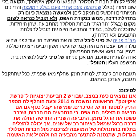
אלפי לקוחות חברות הסלולר, שנפגעו מ"עוקץ איקיוטק",
תקועה
בלי
שום תזוזה (בגלל
שנתקעה פעם אחרי פעם בגלל המועצה
והדיונים
המיותרים והכושלים המקבילים)
ולמעשה נמצאת כיום רק
בתחילת דרכה, ממש בנקודת האפס,
ולא תוביל כנראה לשום
מקום
(בגלל "החרגת" חברות הסלולר מהתביעה, שהן היחידות,
שתוכלנה לשלם, במידה והתביעה הייצוגית תוביל להצלחת
התובעים ולא תידחה).
מצ"ב פנייה
של
סיני ליבל
שמלווה את הפרשה הזו עוד לפני שהיא
נולדה ועד עצם היום הזה (כמי שהגיש ראשון תביעה ייצוגית כוללת
בעניין וגם נפגע אישית מהפרשה).
אודה להתייחסותכם, אם אכן פנייתו של
סיני ליבל
לנשיאת בית
המשפט העליון
תטופל
".
תגובה טרם קיבלתי, למרות הזמן שחלף מאז שפניתי. ככל שתתקבל
תגובה, אעדכן בהתאם.
לסיכום:
אנו נמצאים כעת במצב, שבו יש 2 תביעות יצוגיות ל"פרשת
איקיוטק". הראשונה נמשכת מ-2014 וכעת הוחלף לה מספר
התיק למספר חדש. הסיכויים, שמישהו יקבל כסף גם אם
תביעה זו תצליח, הם אפס. כי הנתבעים הם חברות, שכבר
פשטו את הרגל מזמן. התביעה השנייה החדשה החלה את
דרכה ברגל שמאל באיחור רב של שנים, אך יכולה להצליח
בתלות בהתנהלות של המועצה לצרכנות מול חברות הסלולר
הגדולות, שתנסנה להתנער מהבעיה הזו ולהטיל את האשמה