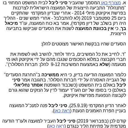
א.
מצורף כאן
המסמך שהעביר
סיני ליבל
לבית המשפט המחוזי בו
"מתנהלת" התביעה הייצוגית של המועצה הישראלית לצרכנות
בפרשת איקיוטק מיולי 2014 - אחרי שבדיון המקדמי שהתקיים
ביום 25 ספטמבר 2019 (לא להתבלבל - אחרי חמש שנים - ההליך
היה רק בשלב של דיון מקדמי), אמר בא כוח המועצה, עו"ד
מיכאל
בך
, כי
אין בכוונת המועצה
לשנות את הסעדים שביקשו בתביעה
הייצוגית.
הסעדים שהיו בבקשת האישור מצוטטים להלן:
"ד. לחייב את כל המשיבים, ביחד ולחוד, להשיב ו/או לשפות את
חברי הקבוצה במלוא הסכומים שנגבו מהם על ידי איקיוטק ו/או מי
מטעמה (
שלא
באמצעות המשיבות 9-12 להלן: חברות הסלולר)".
כלומר המועצה הודיעה בדיון, כי היא
ממשיכה
ב"החרגת הסעדים"
של הגבייה האסורה על ידי חברות הסלולר. בתגובה אמר
סיני
ליבל
באולם בית המשפט (כשכבוד השופטת
אסתר נחליאלי
באולם) כי בסופו של יום העו"ד יעמוד לדין על הנזקים שהוא גורם
לקבוצה הנפגעת מפרשת איקיוטק.
לאחר הדיון המקדמי (25.9.19),
סיני ליבל
פנה למנכ"ל המועצה
בעניין הפרת האמונים הנענת (
ראה כאן
).
קודם לכן (בפברואר 2019)
סיני ליבל
העביר למועצה ולעו"ד הודעה
מקדמית על פתיחת הליך כנגדם (
ראה כאן
)