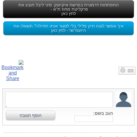
התפתחות דרמטית בפרשת איקיוטק: סיני ליבל תובע את
פרקליטת מחוז ת"א -
לחץ כאן
איך אפשר לגנוז תיק פלילי בלי לסגור אותו תחילה? תשאלו את
היועמ"ש! - לחץ כאן