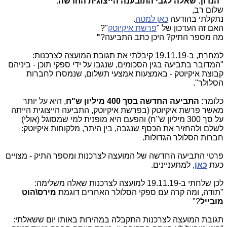
"הנדון: שאלה לגבי התובענה הייצוגית החדשה.
שלום רב,
נתקלתי בהודעה
כאן למטה
.
האם זה העדכון של "
פרשת איקיוטק
"?
מה מספר התיק? היכן כתב התביעה?
"
למחרת, ב-19.11.19 קיבלתי את תגובת המועצה לצרכנות:
"המדובר בתביעה בגין הסכומים, שנגבו על ידי ספקי תוכן - ביניהם
קבוצת איקיוטק - באמצעות אמצעי תשלום, שנמסרו לחברות
הסלולר".
כלומר:
התביעה החדשה בסך 400 מיליון ש"ח
, היא על יותר
מאשר פרשת איקיוטק (בפרשת איקיוטק, התביעה הייצוגית הייתה
על סך 300 מיליון ש"ח) והפעם היא מופנית למי שמסוגל (אולי)
לשלם ולהחזיר את הכסף שנגבה, בין היתר, מלקוחות איקיוטק:
חברות הסלולר הגדולות.
פרטי התביעה החדשה של המועצה לצרכנות ומספר התיק - מצויים
כעת
כאן
, למתעניינים.
לכן שלחתי ב-19.11.19 למועצה לצרכנות שאלה משלימה:
"תודה, ומה קרה עם ספקי הסלולר האחרים דוגמת
מירס\הוט
מובייל
?"
תגובת המועצה לצרכנות התקבלה במהירות באותו יום ששאלתי: