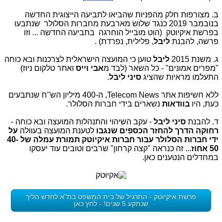
ב. מצורפות חלק מהפניות שהביאו לתביעה הייצוגית החדשה
בנובמבר 2019 כנגד שלוש מארבעת מחברות הסלולר שנתבעו
בפרשת איקיוטק (הוט מובייל הוחרגה בתביעה החדשה ... וזו
פרשה, להבנת
ליבל
, פלילית, נפרדת) .
ג. משנת 2015
ליבל
טוען כי המועצה הישראלית לצרכנות ובא כוחה
"מפרים אמונים" - כל השאר (לבד מ
אבי וייס
ואתר טלקום ניוז)
התעלמו מראיות שהציג
סיני ליבל
.
ללא חשיפות אתר Telecom News, ה-400 מיליון הש"ח שנתבעים
כעת, היו
בוודאות
נשארים בידי חברות הסלולר.
ד. להבנת
סיני ליבל
- עקב השיהוי והתנהלות המועצה ובא כוחה -
רחוקה הדרך להחזר הכספים שנגבו
לטענת המועצה בעוולה
על
ידי חברות הסלולר עבור חברות איקיוטק תמורת עמלה של 40-
50 אחוז
... זה כנראה "קצה קרחון" שרבים וטובים עוד יעסקו
במחדלים הנטענים כאן.
פרשת איקיוטק - התרגיל של בית המשפט בת"א לחדש הליך
שנתקע 5 שנים! - לחץ כאן