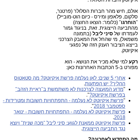
אולם, חיש מהר חברות הסלולר (פרטנר,
סלקום, פלאפון ומירס - כיום הוט-מובייל)
"
הוחרגו
" (כלומר: הוצאו החוצה)
מהתביעה הייצוגית. זאת, בניגוד גמור
לעמדתו של
סיני ליבל
(בתמונה
משמאל), מי שהחל את המאבק הצרכני
בייצוג הציבור הענק הזה של נפגעי
איקיוטק.
רקע
למי שלא מכיר את הנושא - הוא
מפורט ב-5 הכתבות האחרונות כאן:
אחרי 5 שנים: לאן נעלמה פרשת איקיוטק? מה סטאטוס
ההליך? יש הפתעות
.
"
מדוע המועצה לצרכנות לא משתמשת ב"ראיית הזהב"
בפרשת איקיוטק?
".
"
פרשת איקיוטק לא נעלמה - התפתחויות חשובות ומטרידות -
ספטמבר 2018
".
פרשת איקיוטק לא נעלמה - התפתחויות חשובות - ינואר
.
2018
פרשת איקיוטק ממאנת לגווע: סיני ליבל "מכה שנית" ויוצא
נגד התביעה הייצוגית
.
מה התחדש לאחרונה?