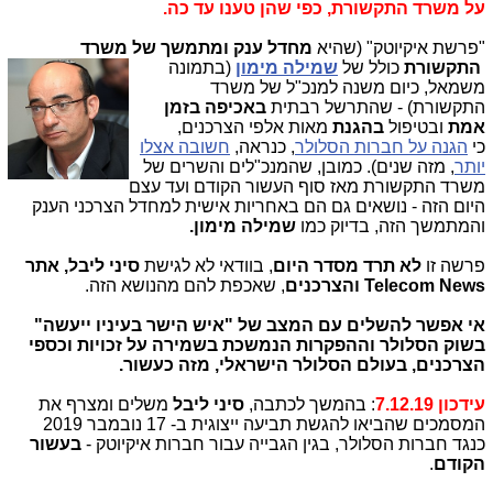
על משרד התקשורת, כפי שהן טענו עד כה.
"פרשת איקיוטק" (שהיא
מחדל ענק ומתמשך של משרד
התקשורת
כולל של
שמילה מימון
(בתמונה
משמאל, כיום משנה למנכ"ל של משרד
התקשורת) - שהתרשל רבתית
באכיפה בזמן
אמת
ובטיפול
בהגנת
מאות אלפי הצרכנים,
כי
הגנה על חברות הסלולר
, כנראה,
חשובה אצלו
יותר
, מזה שנים). כמובן, שהמנכ"לים והשרים של
משרד התקשורת מאז סוף העשור הקודם ועד עצם
היום הזה - נושאים גם הם באחריות אישית למחדל הצרכני הענק
והמתמשך הזה, בדיוק כמו
שמילה מימון.
פרשה זו
לא תרד מסדר היום
, בוודאי לא לגישת
סיני ליבל, אתר
Telecom News
והצרכנים
, שאכפת להם מהנושא הזה.
אי אפשר להשלים עם המצב של "איש הישר בעיניו ייעשה"
בשוק הסלולר וההפקרות הנמשכת בשמירה על זכויות וכספי
הצרכנים, בעולם הסלולר הישראלי, מזה כעשור.
עידכון 7.12.19
: בהמשך לכתבה,
סיני ליבל
משלים ומצרף את
המסמכים שהביאו להגשת תביעה ייצוגית ב- 17 נובמבר 2019
כנגד חברות הסלולר, בגין הגבייה עבור חברות איקיוטק -
בעשור
הקודם
.