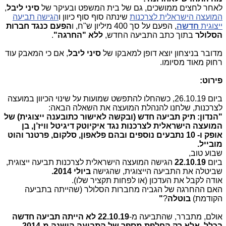
לאחר לחצים ממושכים, גם של בית המשפט ובעיקר של
סיני ליבל
,
המועצה הישראלית לצרכנות
שינתה סוף סוף כיוון ו
הגישה תביעה
ייצוגית
חדשה
, הפעם על סך 400 מיליון ש"ח, ו
הפעם
כנגד חברות
הסלולר
בתוך כתב התביעה החדש,
ללא "החרגה"
.
מדובר בניצחון יוצא דופן למאבקו של
סיני ליבל
, אם כי המאבק עוד
רחוק מאוד מסיומו.
פירוט:
ביום 26.10.19, כשהחלו להתפשט שמועות על שינוי הכיוון במועצה
לצרכנות, שלחנו להנהלת המועצה את השאלה הבאה:
"הנדון: תיק תביעה חדש (ובקשה לאישור כתובענה ייצוגית) של
המועצה הישראלית לצרכנות נגד איקיוטק דיגיטל וויז’ן, בן
אופק ו- 10 נתבעים נוספים ובהם פלאפון, סלקום, פרטנר והוט
מובייל.
שבוע טוב,
ביום
22.10.19
הגישה המועצה הישראלית לצרכנות תביעה ייצוגית,
שביטלה את התביעה הייצוגית, שהגישה
ביולי 2014.
אודה לקבל את העדכון (או לפחות תקציר שלו).
האם ההחרגה של הגביה מחברות הסלולר (שהייתה בתביעה
הקודמת)
בוטלה
?
"
אולם, מתברר, שהתביעה מ-
22.10.19
לא הייתה תביעה חדשה
בכלל, אלא רק החלפת מספר של התביעה הישנה מ-2014,