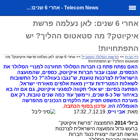
Telecom News - אחרי 6 שנים:...
אחרי 6 שנים: לאן נעלמה פרשת
איקיוטק? מה סטאטוס ההליך? יש
התפתחויות!
דף הבית
>>
חדשות הסלולר והמובייל
>> אחרי 6 שנים: לאן נעלמה פרשת איקיוטק? מה
סטאטוס ההליך? יש התפתחויות!
האם נפתח פתח בו חברות הסלולר תחזרנה למנויי הסלולר את
הכספים, שגבו עבור חברות איקיוטק, כספים, שהמועצה
הישראלית לצרכנות טוענת, ש"נגבו בעוולה"? כל התשובות
לשאלות המטרידות עדיין מאות אלפים מאזרחי ישראל.
הפתעה בסיום: יש אולי תקווה לנפגעי איקיוטק, גם אם זה בא
באיחור של כ-6 שנים, ויימשך עוד כמה שנים טובות, רק אם
מערכת המשפט תפיק את הלקחים הנכונים מהפרשה
האומללה הזו.
עדכון בסוף הכתבה.
מאת:
אבי וייס
, 7.12.19, 17:32
ביולי 2014
התפוצצה "פרשת איקיוטק"
ברעש גדול והמועצה הישראלית לצרכנות
הגישה תביעה ייצוגית כנגד חברות
איקיוטק וחברות הסלולר.