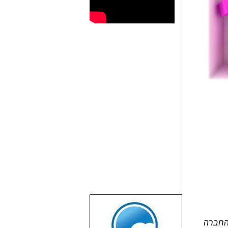
שבוע טוב לכל
הגולשים באשר
מירס תקשורת בע"מ) לספק שירותי דור 3, פנתה החברה