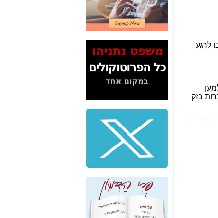
2" על תעלולי השר
משה כחלון -
כאן
המשך חשיפת הבלוף
ששמו "מהפיכת
הסלולר" ואיך מסרסים
את הנתונים לציבור -
כאן
סיכום ביקור בסיליקון
ואלי - למה 3 הגדולות
משקיעות ומפתחות
באותם תחומים -
כאן
שלמה פילבר (עד
לאחרונה מנכ"ל משרד
התקשורת) - עד
מדינה? הצחקתם
אותי! -
כאן
"יש אפליה בחקירה"?
חשיפה: למה השר
משה כחלון לא נחקר
עד היום? -
כאן