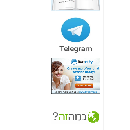
חשיפת חשד לשחיתות
הדומה לזו של "תיק
4000" אך בתחום
הסלולר -
כאן
חשיפת מה שלא
רוצים שתדעו בעניין
פריסת אנלימיטד
(בניחוח בלתי נסבל) -
כאן
חשיפה: איוב קרא
אישר לקבוצת סלקום
בדיוק מה שביבי אישר
ל-Yes ולבזק -
כאן
האם השר איוב קרא
היה צריך בכלל לחתום
על האישור, שנתן
לקבוצת סלקום? -
כאן
האם ביבי וקרא קבלו
בכלל תמורה עבור
ההטבות הרגולטוריות