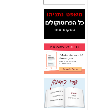
שנתנו לסלקום? -
כאן
המסמכים בנושא בזק-
Yes (תיק 4000)
מוכיחים "תפירת תיק"
לאיש הלא נכון! -
כאן
עובדות ומסמכים
המוסתרים מהציבור:
האם ביבי כשר
תקשורת עזר לקב'
בזק? -
כאן
מה מקור ה-Fake
News שהביא לתפירת
תיק לביבי והעלמת
החשודים הנכונים -
כאן
אחת הרגליים של "תיק
4000 התפור"
התמוטטה היום
בניצחון (כפול) של בזק
-
כאן
איך כתבות מפנקות