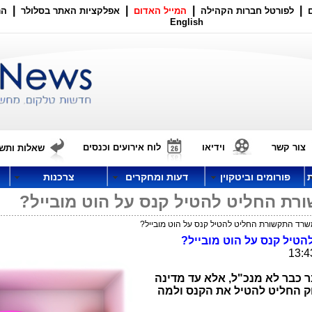
|
|
|
|
לפורטל חברות הקהילה
המייל האדום
אפלקציות האתר בסלולר
הר
English
צור קשר
וידיאו
לוח אירועים וכנסים
שאלות ותשו
פורומים וביטקוין
דעות ומחקרים
צרכנות
רת החליט להטיל קנס על הוט מובייל?
שרד התקשורת החליט להטיל קנס על הוט מובייל?
טיל קנס על הוט מובייל?
כבר לא מנכ"ל, אלא עד מדינה
י בדיוק החליט להטיל את הקנס ולמה