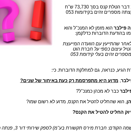
(7.5.19) את דבר הטלת קנס בסך 73,730 ש"ח
על חברת הוט מובייל, מאחר שהחברה הקצתה מספרים זהים בקידומות 053
 פילבר
הוא מזמן לא המנכ"ל והוא
מו בהודעת הדוברות כדלקמן:
לאחר שהתייעץ עם הוועדה המייעצת
טיל עיצום כספי על חברת הוט
מובייל בסכום של 73,730 ₪ בגין הקצאת מספרים זהים בעלי קידומת 053
 הגיע, כנראה, גם למחלקת הדוברות. כי:
לבר
,
מדוע היא מתפרסמת רק כעת באיחור של שנים?
ילבר
כבר לא מכהן כמנכ"ל?
הן
, הוא שהחליט להטיל את הקנס, מדוע לא רשום שמו?
יוק החליט להטיל את הקנס?
"בטרם החלה חברת הוט מובייל בע"מ (בשמה הקודם: חברת 