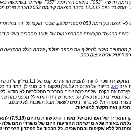
למשרד התקשורת, בבקשה, שתוקצה לה קידומת חדשה, "053", במקום הקידומת "057", ש
בהמשך לבקשה האמורה, ניתנה החלטה ע"י המשרד ביום 12.3.12 בדבר הקצאת קיד
לק מהמנויים נאלצו להחליף את מספר הטלפון שלהם בגלל ההקצאה ה
רת
להטיל עליה עיצום כספי"
.
, משרד התקשורת שכח לדווח ולהוציא הודעה על קנס של 1.1 מילי
ת אגב
כאן
, בדיווח על הקנסות על גולן טלקום והוט מובייל). המדובר בק
יבלה את הקנס: שלפני כמה שנים החברות הסלולריות לא הודיעו ללק
 כעת מטילים קנסות כאלו, על מעשה שהתרחש (אולי) מלפני כמה שני
צורה מסודרת? לא ברור. ניסינו לשאול, אבל תשובות לא קיבלנו.
הכיוון ואת הקשר למציאות
.
כעת מסתבר, שתוקן התאריך של הפרסום של משרד הת
הל ללא שקיפות ובמחשכים. כל הכבוד על הפתרון היצירתי של