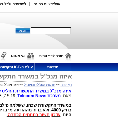
|
אפליקציות בחינם
לפורומים ולבלוגים
מי אנחנו
חזרה לדף הבית
חדשות
עולם ה-ICT ותקשורת
איזה מנכ"ל במשרד התקשו
דף הבית
>>
חדשות הסלולר והמובייל
>> איזה מנכ"ל במ
איזה מנכ"ל במשרד התקשורת החליט לה
מאת:
מערכת
Telecom News
, 7.5.19, 13:43
במשרד התקשורת שכחו, ששלמה פילבר 
בתיק 4000, ולא ברור מההודעה מ
היום.
עדכון חשוב בתחתית הכתבה.