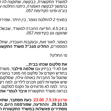
בע"מ ופינוי הקידומת 057.
בסעיף 2 להחלטה נאמר, בין היתר, שמירס לא תקצה בקידומת 053 מספרי טלפון, שכבר הוקצו על ידה בקידומת 057 .
שהוקצו גם בקידומת 057.
כאמור, לאור זאת, ובעקבות העובדה, שח
המספרים,
החליט
מנכ"ל משרד התקשו
מי החליט?
את סלקום שכחו בבית...
אם לא די בביזיון עם
שלמה פילבר
בחודש הקודם על סלקום (זה מוזכר בהער
שהוטל על החברות באותה עילה, שסלקום ק
שיש אפשרות לסנן תכנים לילדים. למה רק
ברור. למה לא מדווחים על הקנס לסלקום ב
כנראה משרד התקשורת
איבד לגמרי את 
עדכון 7.5.19, 23:00:
29.10.15. וההודעה, שפורסמה היום, נעלמה באורח פלא מרשימת ההודעות היום של משרדי הממשלה -
מסתירים פאשלות במשרד התקשורת המתנ