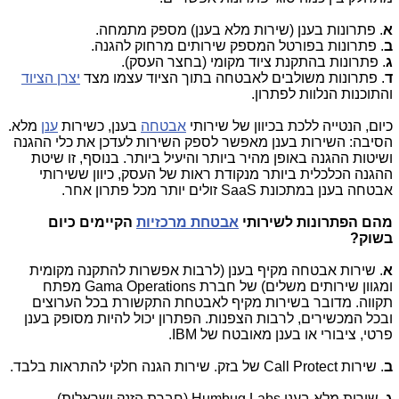
א
. פתרונות בענן (שירות מלא בענן) מספק מתמחה.
ב
. פתרונות בפורטל המספק שירותים מרחוק להגנה.
ג
. פתרונות בהתקנת ציוד מקומי (בחצר העסק).
ד
. פתרונות משולבים לאבטחה בתוך הציוד עצמו מצד
יצרן הציוד
והתוכנות הנלוות לפתרון.
כיום, הנטייה ללכת בכיוון של שירותי
אבטחה
בענן, כשירות
ענן
מלא.
הסיבה: השירות בענן מאפשר לספק השירות לעדכן את כלי ההגנה
ושיטות ההגנה באופן מהיר ביותר והיעיל ביותר. בנוסף, זו שיטת
ההגנה הכלכלית ביותר מנקודת ראות של העסק, כיוון ששירותי
אבטחה בענן במתכונת
SaaS
זולים יותר מכל פתרון אחר.
מהם הפתרונות לשירותי
אבטחת מרכזיות
הקיימים כיום
בשוק?
א
. שירות אבטחה מקיף בענן (לרבות אפשרות להתקנה מקומית
ומגוון שירותים משלים) של חברת
Gama Operations
מפתח
תקווה. מדובר בשירות מקיף לאבטחת התקשורת בכל הערוצים
ובכל המכשירים, לרבות הצפנות. הפתרון יכול להיות מסופק בענן
פרטי, ציבורי או בענן מאובטח של
IBM
.
ב
. שירות
Call Protect
של בזק. שירות הגנה חלקי להתראות בלבד.
ג
. שירות מלא בענן
Humbug Labs
(חברת הזנק ישראלית).