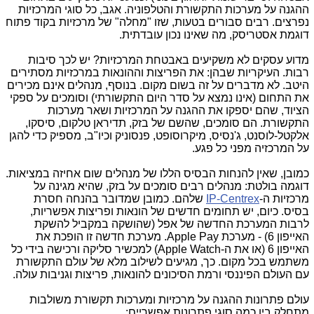
ההגנה על מערכות התקשורת והטלפוניה. אגב, כל סוגי המרכזיות
נפרצים. רבים סבורים בטעות, שזו "מחלה" של מרכזיות בקוד פתוח
דוגמת אסטריסק, מה שאינו נכון עובדתית.
מדוע עסקים לא משקיעים באבטחת המרכזיות? יש לכך סיבות
רבות. העיקריות שבהן: את הפריצות וההונאות במרכזיות מסתירים
היטב. לא מדברים על זה בשום מקום. בנוסף, מנהלים אינם מכירים
את התחום (אינו נמצא על סדר היום התקשורתי) וסומכים על ספקי
הציוד, שהם יספקו את ההגנה על המרכזיות ושאר מערכות
התקשורת. הם סומכים, שהשם של בזק, תדיראן טלקום, סיסקו,
אלקטל-לוסנט, ג'נסיס, מיקרוסופט, פנסוניק וכיו"ב, מספיק כדי להגן
על המרכזיה מפני כל פגע.
כמובן, שאין להנחות הבסיס הללו של מנהלים שום אחיזה במציאות.
דוגמה בולטת: מנהלים רבים סומכים על בזק, שהיא מגינה על
מרכזיות ה-
IP-Centrex
שלהם. כמובן שמדובר בהנחה חסרת
בסיס. כיום, יש תחומים חדשים של הונאות ופריצות אפשריות,
לרבות המערכת החדשה של אפל (שהושקה במקביל להשקת
האייפון 6) - מערכת
Apple Pay
. מערכת חדשה זו הופכת את
האייפון 6 (או את ה-
Apple Watch
) למכשיר סליקה ורכישה בידי כל
משתמש בכל מקום. כך, מגיעים לשילוב מלא של עולם התקשורת
עם העולם הפיננסי ורמת הסיכונים להונאות, פריצות וגניבות עולה.
עולם פתרונות ההגנה על מרכזיות ומערכות תקשורת משולבות
מתחלק בין כמה סוגי פתרונות אפשריים: