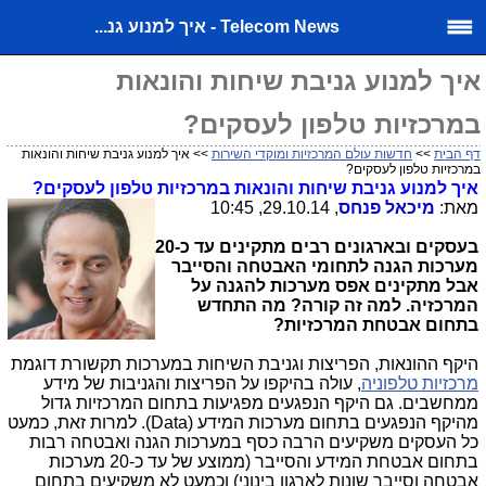
Telecom News - איך למנוע גנ...
איך למנוע גניבת שיחות והונאות
במרכזיות טלפון לעסקים?
דף הבית
>>
חדשות עולם המרכזיות ומוקדי השירות
>> איך למנוע גניבת שיחות והונאות
במרכזיות טלפון לעסקים?
איך למנוע גניבת שיחות והונאות במרכזיות טלפון לעסקים?
מאת:
מיכאל פנחס
, 29.10.14, 10:45
בעסקים ובארגונים רבים מתקינים עד כ-20
מערכות הגנה לתחומי האבטחה והסייבר
אבל מתקינים אפס מערכות להגנה על
המרכזיה. למה זה קורה? מה התחדש
בתחום אבטחת המרכזיות?
היקף ההונאות, הפריצות וגניבת השיחות במערכות תקשורת דוגמת
מרכזיות טלפוניה
, עולה בהיקפו על הפריצות והגניבות של מידע
ממחשבים. גם היקף הנפגעים מפגיעות בתחום המרכזיות גדול
מהיקף הנפגעים בתחום מערכות המידע (
Data
). למרות זאת, כמעט
כל העסקים משקיעים הרבה כסף במערכות הגנה ואבטחה רבות
בתחום אבטחת המידע והסייבר (ממוצע של עד כ-20 מערכות
אבטחה וסייבר שונות לארגון בינוני) וכמעט לא משקיעים בתחום