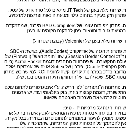
ד
. שירות מלא בענן של
IT Tech
. מתאים לכל סדר גודל של עסק.
פתרון חזק בעיקר בתחום גילוי ומניעת הונאות ופריצות למרכזיה.
ה
. פתרון מפיתוח עצמי של
BAD Computers
מיבנה, שמתמקדת
במניעת גניבות והונאות. ניתן להתקנה מקומית או בענן.
ו
. שירות מלא בענן של
Voicenter
(קבוצת שטרודל).
ז
. פתרונות הגנה של אודיוקודס (
AudioCodes
), בגישת ה-
SBC
(ר"ת:
Session Border Control
), שזו "חומת האש" (
Firewall
) של
עולם התקשורת. יש פתרונות מתחרים דוגמת
Acme Packet
(כיום
חלק מקבוצת
(Oracle
, פתרון של
Subex
או זה של אמדוקס. אולם,
מדובר בד"כ בפתרונות יקרים וקשה להוכיח
ROI
למי שרוכש פתרון
מסוג
SBC
, שלא לדבר על התחזוקה היקרה והמסובכת שלו.
ח
. פתרונות ה"נתפרים" לפי דרישה, ע"י אינטגרטורים לתחום עולם
התקשורת, דוגמת קבוצת בינת, בזק בינלאומי ועוד. יש ארגונים
הנוטים לרכוש את מערכות האבטחה של
.IBM
שירותי הגנה על מרכזיות
IP
-
טיפ
:
בחירה בפתרון אבטחת מרכזיה המתאים לעסק אינה דבר קל או
פשוט. מומלץ להיעזר במומחים לתחום טרם הבחירה. בכל מקרה,
אין להסתמך על הבטחות ספק המרכזיות, שהמרכזייה שלו