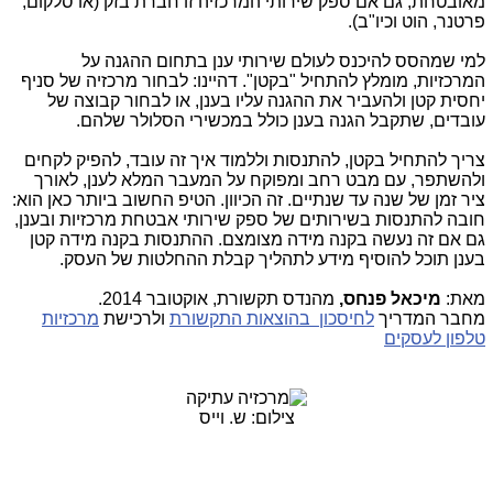
מאובטחת, גם אם ספק שירותי המרכזיה זו חברת בזק (או סלקום,
פרטנר, הוט וכיו"ב).
למי שמהסס להיכנס לעולם שירותי ענן בתחום ההגנה על
המרכזיות, מומלץ להתחיל "בקטן". דהיינו: לבחור מרכזיה של סניף
יחסית קטן ולהעביר את ההגנה עליו בענן, או לבחור קבוצה של
עובדים, שתקבל הגנה בענן כולל במכשירי הסלולר שלהם.
צריך להתחיל בקטן, להתנסות וללמוד איך זה עובד, להפיק לקחים
ולהשתפר, עם מבט רחב ומפוקח על המעבר המלא לענן, לאורך
ציר זמן של שנה עד שנתיים. זה הכיוון. הטיפ החשוב ביותר כאן הוא:
חובה להתנסות בשירותים של ספק שירותי אבטחת מרכזיות ובענן,
גם אם זה נעשה בקנה מידה מצומצם. ההתנסות בקנה מידה קטן
בענן תוכל להוסיף מידע לתהליך קבלת ההחלטות של העסק.
מאת:
מיכאל פנחס,
מהנדס תקשורת, אוקטובר 2014.
מחבר המדריך
לחיסכון בהוצאות התקשורת
ולרכישת
מרכזיות
טלפון לעסקים
צילום: ש. וייס