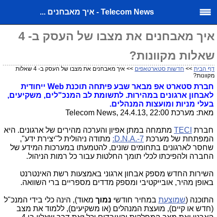
Telecom News - איך מאבחנים ...
איך מאבחנים את מצבו של העסק ב- 4
שאלות מקוונות?
דף הבית
>>
חדשות סטארטאפים
>> איך מאבחנים את מצבו של העסק ב- 4 שאלות
מקוונות?
חברת סטארט אפ מבאר שבע פיתחה תוכנת
Web
ייחודית
לאבחון ארגונים במהירות. לתשומת לב המנכ"לים, משקיעים,
בעלי מניות ומועצות המנהלים
.
מאת: מערכת Telecom News, 24.4.13, 22:00
חברת
TECI
מתמחה במתן אפיון והערכה מהירים של ארגונים. היא
המפתחת של מערכת
D.N.A.-7:
מתודה ניהולית ל"יצירת ידע",
שחסר לארגונים בתחומים שונים, להטמעתו במערכות המידע של
החברה ולהפיכתו לכלי תומך החלטות עבור כל רמות הניהול.
השירות החדש מספק
אבחון ארגוני באמצעות רשת האינטרנט
באופן מהיר, אובייקטיבי ומספק מדדים מספריים ברי השוואה.
התוכנה (
שמוצעת
במחיר חודשי
נמוך
מאוד), הינה כלי בידי המנכ"ל
(חדש או קיים), מועצת המנהלים (או משקיעים), ללמוד את מצב