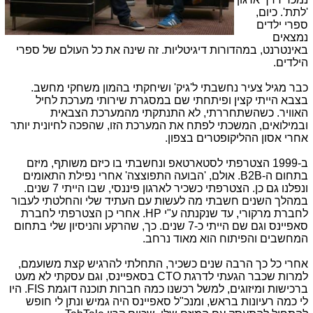
'לתת'. כיום,
ספרי ילדים
נמצאים
באינטרנט, במהדורות דיגיטליות. זה שינה את כל העולם של ספרי
הילדים.
כבר מגיל צעיר נחשבתי ל'גיק' ושיחקתי בהמון משחקי מחשב.
בצבא הייתי קצין ופיתחתי שם במסגרת שירותי מערכת לחיל
האוויר. כשהשתחררתי, לא התנתקתי מהמערכת הצבאית
ובמילואים, המשכתי לפתח את המערכת הזו, שהפכה לחיונית יותר
אחרי אסון ההליקופטרים בצפון.
ב-1999 הצטרפתי לסטארטאפ ונחשבתי בו כיזם משותף, מיזם
בתחום ה-B2B. אולם, 'הבועה התפוצצה' אחרי נפילת התאומים
ונפלנו גם כן. הצטרפתי כשכיר לארגון פיננסי, שבו הייתי 7 שנים.
במהלך השנים חשבתי מה לעשות עם העתיד שלי והחלטתי לעבור
לחברת מרקורי, עד שנקנתה ע"י HP. אחרי כן הצטרפתי לחברת
סאפיינס וגם שם הייתי כ-7 שנים. כך, שהרקע והניסיון שלי בתחום
המחשבים והפיתוח הוא מאוד נרחב.
אחרי כל כך הרבה שנים כשכיר, התחלתי להרגיש קצת משועמם,
למרות שכבר הגעתי לדרגת CTO בסאפיינס, וגם עסקתי לא מעט
ברכישות ומיזוגים, למשל רכשנו כמה חברות תוכנה דוגמת FIS. היו
לי כמה רעיונות בראש, ומנכ"ל סאפיינס היה גמיש ונתן לי חופש