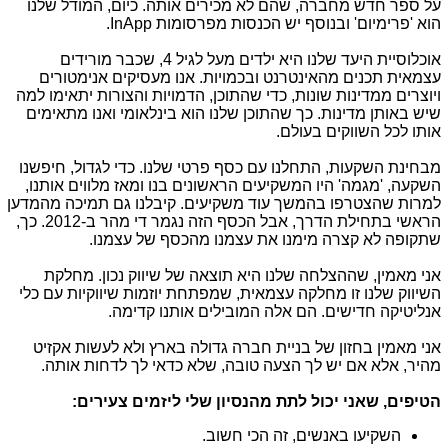
על ספר חדש מחברה, שהם לא מכירים אותה. כיום, המודל שלנו
הוא 'פרימיום' ובנוסף יש הכנסות מפרסומות InApp.
אוכלוסיית היעד שלנו היא ילדים מעל לגיל 4, שכבר מורידים
עצמאית תכנים מהאינטרנט ובכמויות. אנו מעסיקים אנימטורים
ויוצרים ממדינות שונות, כדי שהתוכן, הדמויות והצורות יתאימו למה
שיש באותן מדינות. כך שהתוכן שלנו הוא בינלאומי ואנו מתאימים
אותו לכל השווקים בעולם.
מבחינת השקעות, התחלנו עם כסף פרטי שלנו. כדי לגדול, חיפשנו
השקעה, 'מגמה' היו המשקיעים הראשונים בנו ומאז מלווים אותנו,
למרות שהצטרפו בהמשך עוד משקיעים. קיבלנו גם תמיכה מהמדען
הראשי בתחילת הדרך, אבל הכסף הזה נגמר די מהר ב-2012. כך,
שתקופה לא קצרה מימנו את עצמנו מהכסף של עצמנו.
אני מאמין, שההצלחה שלנו היא תוצאה של שיווק נכון. מחלקת
השיווק שלנו זו מחלקה עצמאית, שמפתחת יוזמות שיווקיות עם כלי
אנליטיקה חדישים. הם אלה המובילים אותנו קדימה.
אני מאמין בחזון של בניית חברה גדולה בארץ ולא לעשות אקזיט
מהיר, אלא אם יש לך הצעה טובה, שלא כדאי לך לדחות אותה.
הטיפים, שאני יכול לתת מהנסיון שלי ליזמים צעירים:
השקיעו באנשים, זה הכי חשוב.