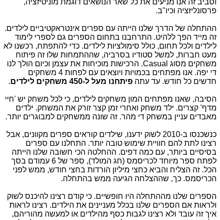
וסביב זה אנו מניעים את כל שאר הנושאים דוגמת מוניטיזציה,
פרסונליזציה וכיו"ב.
ההתחלה של הדרך שלנו הייתה עם ספרים אינטראקטיביים לילדים.
זה מייד הפך ללהיט. התרחבנו בתחום הספרים גם לספרי לימוד
לילדים ולכל תחום, כולל סימולציות לילדים. כדי להתפתח, רכשנו לא
מעט חברות, למשל סטודיו בסרביה, שההתמחות שלו זה פיתוח
משחקים מסוג Casual. הרכישות מוכיחות את עצמן וכיום הולך לנו
די יפה. אנו מפתחים בכמויות ויוצאים עם לפחות 4 משחקים
חדשים כל חודש. עד עתה
פיתחנו מעל ל-450 משחקים לילדים
.
הסיבה, שאנו מפתחים המון משחקים לילדים, כי לכל משחק יש 'חיי
מדף' קצרים. ילד משחק ואחרי זמן קצר זורק את המשחק. ילדים
מאבדים עניין במשחק די מהר. זה שונה ממשחקים למבוגרים יותר.
כנשכנסו ב-2010 לשוק ידענו, שילדים קוראים ספרים מקוונים, אבל
רצינו לתת להם חוויית שימוש טובה יותר. התחלנו עם ספרים
בסיסיים ביותר, עם כמה דפים. ההחלטה הכי חשובה שלנו הייתה
לפתח ספר מיוחד לכריסמס (חג המולד), ספר של 6 עמודם בסך
הכל. זה הצליח והביא כחצי מיליון הורדות בחצי חודש, ממש לפני
הכריסמס. כך, שההצלחה הגיעה ממש בהתחלה.
הספרים שלנו מההתחלה היו חופשיים. כי קודם רצינו להיכנס לשוק
ולראות אם הספרים שלנו בכלל מעניינים את הילדים. רצינו לראות
איך זה עובד ולא רצינו לגבות כסף מהילדים או למעשה מהוריהם,