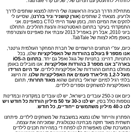
להתחיל להתעסק עם המיזם שלי, שכיום קרוי TabTale.
מתחילת הדרך הבעיה הראשונה שלי הייתה למצוא שותפים לדרך
ולרעיון. מצאתי 2 שותפים
(
אורן קושניר
ו
ניר בז'רנו
),
שסייעו לי
להקים את המיזם הזה, בזמן שעוד הייתי CTO בסאפיינס. אני
התמקדתי בעיקר בתחום האסטרטגיה והנעת תהליכים. התחלנו
ביוני 2010, אבל רק באפריל 2013 עזבתי את סאפיינס והצטרפתי
באופן מלא לצוות של TabTale.
כיום, עפ"י הנתונים הרשמיים של חברת המחקר העולמית גרטנר,
אנו מספר 9 בעולם בהורדות של האפליקציות
שלנו, בכל
החנויות, דהיינו: בחנויות של גוגל ואפל גם יחד.
בתחום ה-iOS
בארה"ב אנו מספר 3 בהורדות אפליקציות
. אנו מובילים באופן
מוחלט בתחום ההורדות של אפליקציות לילדים.
עד היום הורידו
מעל ל-1.2 מיליארד פעמים את האפליקציות שלנו
. זה הישג
בלתי רגיל למיזם ישראלי בתחום שהוא
מאוד תחרותי
, תחום
האפליקציות למשחקים וספרים לילדים.
כיום אנו כ-250 עובדים בישראל, יש לנו עובדים במקדוניה ובמדינות
נוספות כולל בסין.
יש לנו
כ-30 עד 50 מיליון הורדות כל חודש ויש
לנו כ-40 מיליון משתמשים ייחודיים,
כל חודש
.
הפתרון והייחוד שלנו נמצא במשבצת של משחקים לילדים. פיתחנו
תשתית מאוד חזקה מבחינה טכנולוגית, שמוכיחה את עצמה.
המערכת שלנו מאפשרת לנו לפתח די במהירות תכנים לילדים