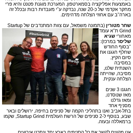
באמצעות אפליקציה בסמארטפון. המערכת מוגנת פטנט והיא פרי
מחקר אקדמי של כ-20 שנה, נבדקה ע"י מעבדות רבות ובכלל זה
בארה"ב עם אחוזי הצלחה מדהימים.
שחר מטורין
(בתמונה משמאל, עם צוות המתנדבי
ם של Startup
Grind ת"א עומד
מאחורי
שגיא
שליסר
במרכז):
"בסוף החודש
שחלף חגגנו את
סיום הקיץ,
במסיבה
השנתית שלנו,
מסיבה, שהייתה
הצלחה ענקית.
חגגנו 3 שנים
מאז שנוסדנו,
ומאז גדלנו
מסניף אחד
בתל-אביב ואנו בתהליכי הקמה של סניפים בחיפה, ירושלים ובאר
שבע, בנוסף ל-2 סניפים של הרשת העולמית Startup Grind, שקמו
ברמאללה ובעזה.
אנו מקווים לקשר את כל הסניפים בארץ יחד ונתכנן אירועים