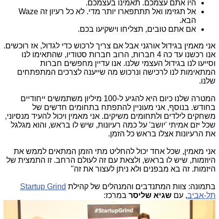
היו אתם עצמכם. תאמינו בעצמכם.
אל תגזימו ואל תתתפארו יותר מדי. לא כל רעיון זה Waze
הבא.
אם אתם טובים, תצליחו וישקיעו בכם.
אני מאמין בגידול אורגני אבל אם צריך לרכוש כדי לגדול, אז רוכשים.
אנו רכשנו עד כה 4 חברות, הרוב חברות סטודיו, שהתאימו לנו
וסייעו לנו בגידול העצמי שלנו. אנו עדיין מחפשים חברות
המתאימות לנו לרכישה ונרכוש מה שייענה לצרכים המתפתחים
שלנו.
המטרה שלנו כיום היא להגיע ל-100 מיליון משתמשים ייחודיים
בחודש. בנוסף, אני מעוניין להתפתח בתחומים חדשים של
משחקים לילדים ולתחומים משיקים. אני מאמין ויכול להעיד מנסיוני,
שכל יזם אמיתי 'יושב' על כמה רעיונות, שיש לו בראש, והוא מגלגל
את הרעיונות אצלו בראש כל הזמן.
אני מאמין, שכל אחד יכול להחליט מתי הזמן המתאים לממש את
היוזמות, שיש לו בראש, ולצאת עם זה לעולם הרחב. זו התמצית של
היזמות. זה בא מבפנים ולא ניתן לעצור את זה"
בתמונה: צוות המתנדבים והמנהלים של קהילת
Startup Grind
תל-אביב
, עם
שגיא שליסר
במרכז: