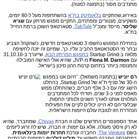
מתנדבים מסור (בתמונה למטה).
באירוע,שהתקיים
בלאומיטק בת"א
בהשתתפות מעל ל-80 יזמים,
משקיעים, מנטורים ומפתחים, התקיים מפגש מרתק עם
שגיא
שליסר
, מייסד ומנכ"ל
TabTale
, סטארטאפ השוכן ברמת החייל
בת"א.
בתחילת המפגש נחשפו 3 סטארטאפים חדשים, כשהקהל הצביע
ובחר מי הסטראטאפ החביב עליו. כך, שמיזם זה יזכה לחשיפה
מלאה ב-Startup Grind
במפגש המרתק הבא
, שייערך ב-31.10.16
עם
Fiona M. Darmon
מ-JVP, שהיא אולי האישה המובילה
והמנוסה ביותר בתחום קרנות ההון סיכון בישראל.
רם יוניש
(בתמונה מש
מאל): "היום אנו במפגש
ה-30 של סניף ת"א של Startup Grind, בהחלט
הישג יפה עם כ-3 אלף חברים, כשהתחלנו ממש
מאפס לפני כ-3 שנים. תודתי לכל המתנדבים
המלווים אותנו לאורך השנים ולנותני החסות,
שבלעדיהם לא היינו יכולים לקיים את הפעילות
הנהדרת הזו לטובת עולם היזמות הישראלית.
אחד הספונסרים החדשים שלנו זו חברת
Chivas
, שמתברר, שהיא
לא רק וויסקי מעולה, אלא גם יזמות. זו חברה, שיש לה זרוע ליזמים
בשם
The Venture
. החברה עורכת
תחרות יזמות בינלאומית
,
במסגרתה החברה תשקיע עד
מיליון דולרים
במיזמים חברתיים,