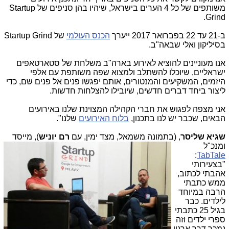
משותפים של כל 4 הערים בישראל, שיהיו בהן סניפים של Startup
Grind.
ב-21 עד 22 בפברואר 2017 ייערך
הכנס העולמי
של Startup Grind
בסיליקון ואלי שבאה"ב.
אנו מעוניינים להוציא לאירוע בארה"ב משלחת של סטארטאפים
ישראליים, שיוכלו להשתלב ולמצוא שפה משותפת עם אלפי
היזמים, המשקיעים והמנטורים, אותם יפגשו פנים אל פנים שם, כדי
ליצור ביחד דברים חדשים, שיובילו להצלחות חדשות.
אני מצפה לפגוש את חברי הקהילה המצוינת שלנו באירועים
הבאים, שכבר יש לנו בתכנון,
בלוח האירועים
שלנו".
שגיא שליסר
, (בתמונה משמאל, מצד ימין,
עם
רם יוניש
), מייסד
ומנכ"ל
:
TabTale
"בצעירותי
אהבתי לכתוב,
ממש כתבתי
הרבה במיוחד
לילדים. כבר
בגיל 25 כתבתי
ספרי ילדים וזה
נמכר דרך ארגון