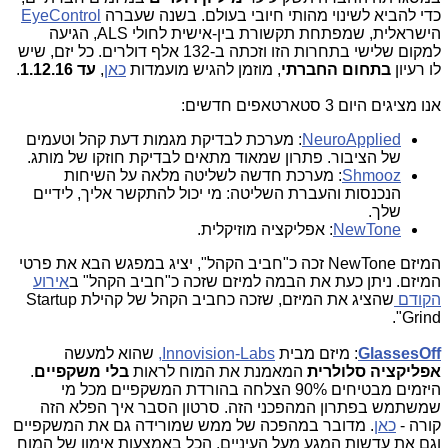
כדי להביא לשינוי מהותי חיובי בעולם. בשנה שעברה
EyeControl
הישראלית, שמפתחת תקשורת בין-אישית לחולי ALS, הגיעה
למקום שלישי בתחרות הזו וזכתה ב-132 אלף דולרים. כל יזם, שיש
לו רעיון
בתחום החברתי
, מוזמן להגיש מועמדות
כאן
,
עד 1.12.16
.
אנו מציגים היום 3 סטארטאפים חדשים:
NeuroApplied
: מערכת לבדיקת מגמות דעת קהל וטעמים
של הציבור. פתרון שמאוד מתאים לבדיקת חוזקו של מותג.
Shmooz
: מערכת חדשה לשליטה מלאה על השיחות
הנכנסות והעברת השליטה: מי יכול להתקשר אליך, לידיים
שלך.
NewTone
: אפליקציה מוזיקלית.
המיזם NewTone זכה כ"חביב הקהל", יציג במפגש הבא את פרטי
המיזם. ניתן כעת את הבמה למיזם שזכה כ"חביב הקהל" ב
אירוע
הקודם
שהציג את המיזם, שזכה כחביב הקהל של קהילת Startup
Grind".
GlassesOff
:
מיזם מבית
Innovision-Labs,
שהוא למעשה
אפליקציה סלולרית
המאמנת את המוח לראות
בלי משקפיים
.
היזמים מבטיחים 90% הצלחה בהורדת המשקפיים מכל מי
שמשתמש בפתרון המהפכני הזה. סרטון הסבר איך הפלא הזה
קורה -
כאן
. מדובר במהפכה של ממש שמורידה גם את המשקפיים
וגם את עדשות המגע מעל העיניים, הכל באמצעות אימון של המוח