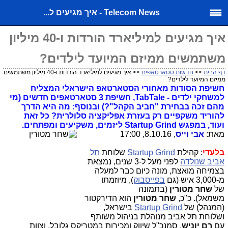
Telecom News - איך מגיעים ל...
איך מגיעים למיליארד הורדות ו-40 מיליון
משתמשים ממיזם המיועד לילדים?
דף הבית
>>
חדשות סטארטאפים
>> איך מגיעים למיליארד הורדות ו-40 מיליון משתמשים
ממיזם המיועד לילדים?
חשיפת הסודות מאחורי הסטארטאפ הישראלי המצליח
למשחקי ילדים - TabTale, חשיפת 3 סטארטאפים חדשים (מי
מהם זכה בבחירת "חביב הקהל"?) ובנוסף: מה היא הדרך
להוריד משקפיים רק בעזרת אפליקציה סלולרית? כל זאת
ועוד,
במפגש Startup Grind ליזמים, משקיעים ומפתחים.
מאת:
אבי וייס
, 8.10.16, 17:00
בלעדי
: קהילת
Startup Grind
שלוחת
תל
אביב שנולדה
לפני מעל ל-3 שנים, נמצאת
בצמיחה מואצת, מונה כיום כבר למעלה
מ-3,000 איש (גם
בפייסבוק
), מיוזמתו
של
שחר מטורין
(בתמונה
משמאל)
.
כ"כ,
שחר מטורין
הוא הדירקטור
(המנהל) של
Startup Grind
בישראל,
ושלוחת תל אביב מנוהלת בניהול משותף
עם
רם יוניש
, סמנכ"ל שיווק ומכירות במטריקס גלובל, וצוות