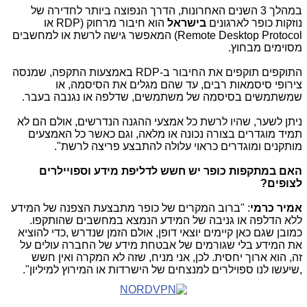
במהלך 3 השנים האחרונות, הדרך הנפוצה ביותר לחדירה של
נוזקות כופר לארגונים
בישראל
הוא חיבור מרחוק (
RDP
או
Remote Desktop Protocol
) המאפשר גישה לרשת או למחשבים
מסוימים מבחוץ.
התוקפים תוקפים את החיבור ב-
RDP
באמצעות התקפה, שמנסה
צירופי סיסמאות רבים, עד שהם מגלים את הסיסמה, או
שמשתמשים בסיסמה של משתמשים, שדלפה או נגנבה בעבר.
ניתן לשער, שהיו לרשת כל אמצעי ההגנה הנדרשים, אולם הם לא
תמיד מוגדרים בצורה נכונה או מלאה, וגם כאשר כל האמצעים
מותקנים ומוגדרים כראוי עלולה להתבצע פריצה לרשת".
האם במתקפות כופר יש חשש לדליפת מידע וספויילרים
לצופים?
אמיר כרמי
: "ברוב המקרים של כופר מתבצעת הצפנה של המידע
ללא הדלפה או גניבה של המידע הנמצא במחשבים שהותקפו.
כמובן שגם כאן קיימים יוצאי דופן, אולם הזמן שנדרש ,כדי להוציא
את המידע בלי שגורמים של אבטחת מידע של החברה עולים על
זה, הוא ארוך יחסית. לכן, אני מניח, שזה לא המקרה ואין חשש
,שיעשו לנו ספוילרים למנצחים של הישרדות או המירוץ למיליון".