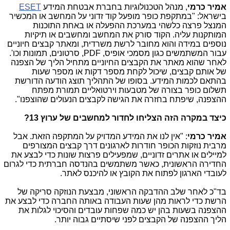
אמיר כרמי
, מנהל הטכנולוגיות בחברת אבטחת המידע
ESET
בישראל: "במתקפת כופר מופעל קוד זדוני על המחשב או המכשיר
המנצל פרצה כלשהי במערכת ההפעלה או באחת התוכנות
המותקנות עליה. הקוד סורק את המחשב ומחשבים או תיקיות
נוספים במידה והוא מחובר לרשת משרדית, ומאתר קבצים חיוניים
עבור המשתמשים כגון מסמכי אופיס,
PDF
, סרטונים, תמונות וכו'.
לאחר שהוא מאתר את הקבצים החיוניים מתחיל הליך של הצפנה
של אותם קבצים, שיכול לקחת מספר דקות או מספר שעות
בהתאם לכמות המידע. בסופו של התהליך תוצג הודעה הדורשת
תשלום כופר בצורה של מטבעות וירטואליים תמורת מפתח
ההצפנה, שיפתח בחזרה את הגישה לקבצים הנעולים שהוצפנו".
כיצד במקרה הזה הצליחו לחדור למחשבים של ערוץ 13?
אמיר כרמי
: "אין לנו את המידע המדויק על המתקפה הזאת. אבל
מרבית נוזקות הכופר חודרות לארגונים דרך קבצים המצורפים
למיילים או אתרים זדוניים, שמפעילים פרצות שונות כדי לבצע את
החדירה הראשונית, כאשר משתמשים בהנדסה חברתית כדי לגרום
לעובדי הארגון לפתוח את הקובץ או להיכנס לאתר.
בד"כ לאחר שלב ההדבקה הראשוני, מבצעת הנוזקה סריקה של
הרשת כדי לראות מהן שעות העבודה באותה החברה כדי לבצע את
ההצפנה בשעות בהן יש כמה שפחות עובדים והסיכוי לגלות את
הליך ההצפנה של הקבצים לפני שיסתיים גבוה יותר.