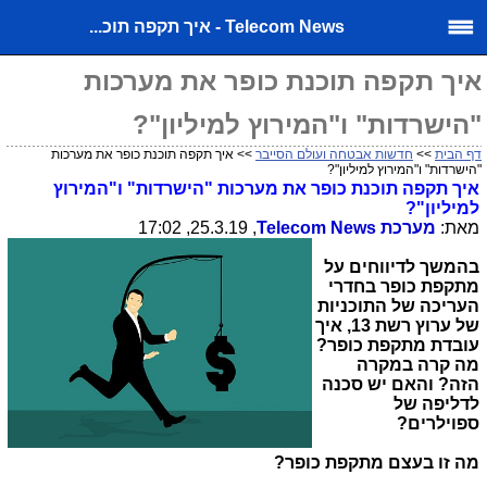
Telecom News - איך תקפה תוכ...
איך תקפה תוכנת כופר את מערכות
"הישרדות" ו"המירוץ למיליון"?
דף הבית
>>
חדשות אבטחה ועולם הסייבר
>> איך תקפה תוכנת כופר את מערכות
"הישרדות" ו"המירוץ למיליון"?
איך תקפה תוכנת כופר את מערכות "הישרדות" ו"המירוץ
למיליון"?
מאת:
מערכת
Telecom News
, 25.3.19, 17:02
בהמשך לדיווחים על
מתקפת כופר בחדרי
העריכה של התוכניות
של ערוץ רשת 13, איך
עובדת מתקפת כופר?
מה קרה במקרה
הזה? והאם יש סכנה
לדליפה של
ספוילרים?
מה זו בעצם מתקפת כופר?