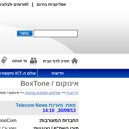
|
אפליקציות בחינם
לפורומים ולבלוגים
מי אנחנו
חזרה לדף הבית
חדשות
עולם ה-ICT ותקשורת
אינוקום / BoxTone
דף הבית
>>
שת"פים הסכמים נציגויות
>> אינוקום / BoxTone
מאת: מערכת Telecom News
30/09/13, 14:10
החברות המעורבות:
InnoCom עם BoxTone מארה
תוכן השת"פ / נציגויות: