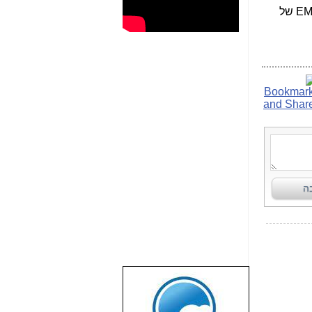
Management וניהול הניידות הארגונית EMM - Enterprise Mobilty Management של
שבוע טוב לכל
הגולשים באשר