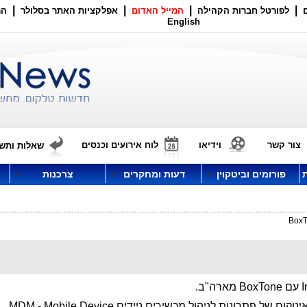
|
|
|
|
לפורטל חברות הקהילה
המייל האדום
אפלקציות האתר בסלולר
הר
English
צור קשר
וידיאו
לוח אירועים וכנסים
שאלות ותשו
פורומים וביטקוין
דעות ומחקרים
צרכנות
"ב.
ייצוג ע"י אינוקום של פתרונות לניהול מכשירים ניידים MDM - Mobile Device