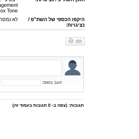
Box Tone לאיתור תקלות בש
היקפו הכספי של השת"פ /
לא נמסר 
נציגויות: