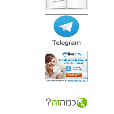
חשיפת חשד לשחיתות
הדומה לזו של "תיק
4000" אך בתחום
הסלולר -
כאן
חשיפת מה שלא
רוצים שתדעו בעניין
פריסת אנלימיטד
(בניחוח בלתי נסבל) -
כאן
חשיפה: איוב קרא
אישר לקבוצת סלקום
בדיוק מה שביבי אישר
ל-Yes ולבזק -
כאן
האם השר איוב קרא
היה צריך בכלל לחתום
על האישור, שנתן
לקבוצת סלקום? -
כאן
האם ביבי וקרא קבלו
בכלל תמורה עבור
ההטבות הרגולטוריות