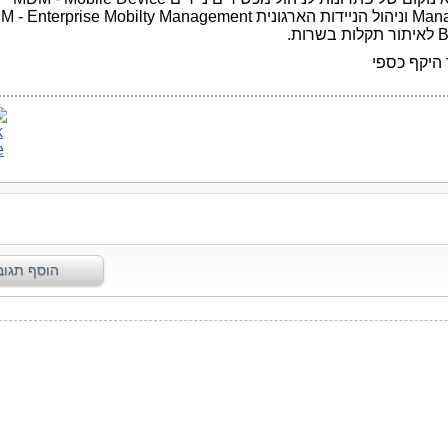
רות.
היקף כספי