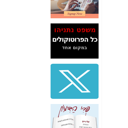
2" על תעלולי השר
משה כחלון -
כאן
המשך חשיפת הבלוף
ששמו "מהפיכת
הסלולר" ואיך מסרסים
את הנתונים לציבור -
כאן
סיכום ביקור בסיליקון
ואלי - למה 3 הגדולות
משקיעות ומפתחות
באותם תחומים -
כאן
שלמה פילבר (עד
לאחרונה מנכ"ל משרד
התקשורת) - עד
מדינה? הצחקתם
אותי! -
כאן
"יש אפליה בחקירה"?
חשיפה: למה השר
משה כחלון לא נחקר
עד היום? -
כאן