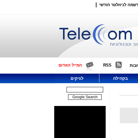
|
שמה לניוזלטר חודשי
RSS
המייל האדום
בות
בקהילה
לגיקים