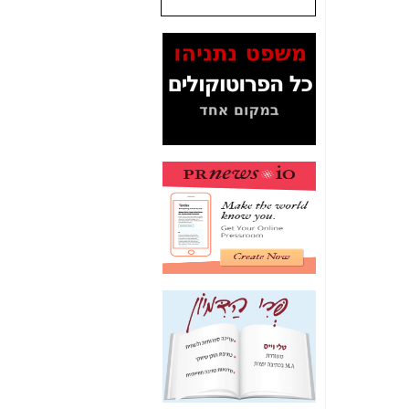
שנתנו לסלקום? -
כאן
המסמכים בנושא בזק-
Yes (תיק 4000)
מוכיחים "תפירת תיק"
לאיש הלא נכון! -
כאן
עובדות ומסמכים
המוסתרים מהציבור:
האם ביבי כשר
תקשורת עזר לקב'
בזק? -
כאן
מה מקור ה-Fake
News שהביא לתפירת
תיק לביבי והעלמת
החשודים הנכונים -
כאן
אחת הרגליים של "תיק
4000 התפור"
התמוטטה היום
בניצחון (כפול) של בזק
-
כאן
איך כתבות מפנקות