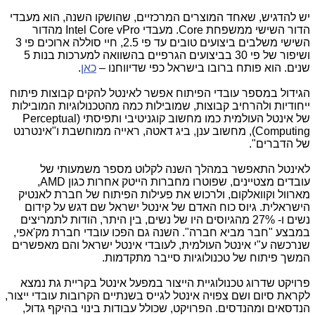
יש להדגיש, שאחד המוצרים המרכזיים, שהושקו השנה, הוא מעבדי
הדור השישי ממשפחת
Core
. מעבדי
Intel Core vPro
מהדור
השישי משלבים ביצועים טובים עד פי 2.5, חיי סוללה ארוכים פי 3
ושיפור של פי 30 בביצועים הגרפיים בהשוואה למערכות בנות 5
שנים. הוא פותח ברובו בישראל כפי שדיווחנו –
כאן
.
הגידול במספר עובדי הפיתוח אפשר לאינטל להקים קבוצות פיתוח
ייחודיות ולהרחיב קבוצות, שמובילות כמה מהטכנולוגיות המובילות
של אינטל העולמית כמו מחשוב קוגניטיבי ותפיסתי (
Perceptual
Computing
), מחשוב ענן, ביג דאטה, ראייה ממוחשבת ו"אינטרנט
של הדברים".
לאינטל התאפשר במהלך השנה לקלוט מספר משמעותי של
עובדים מצטיינים, שפוטרו מחברות הייטק אחרות כגון
AMD
,
מארוול וקוואלקום, ולרכוש את פעילות הפיתוח של חברת לאנטיק
הישראלית. גיוס כוח האדם של אינטל ישראל שם דגש על קידום
נשים ו- 27% מהגיוסים היו של נשים, בין היתר, הודות לתמריצים
במבצע "חבר מביא חברה". השנה גם הפכו עובדי חברת מק'אפי,
שנרכשה ע"י אינטל העולמית, לעובדי אינטל ישראל והם מאפשרים
המשך פיתוח של טכנולוגיות סייבר מתקדמות.
פרויקט שדרוג טכנולוגיית הייצור במפעל אינטל בקריית גת נמצא
לקראת סיום ושם צפויה אינטל לגייס בשנתיים הקרובות עובדי ייצור,
הנדסאים ומהנדסים. הפרויקט, שכולל עבודות בינוי בהיקף גדול,