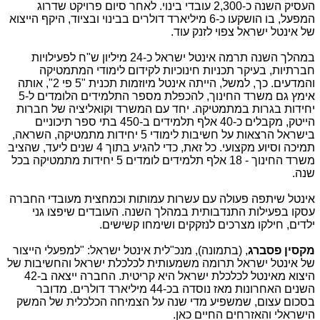
העסיק השנה כ-2,300 עובדי בינוי. לאחר סיום פרויקט שדרוג
המפעל, בו הושקעו כ-6 מיליארד דולרים בבינוי ובציוד, היקף הייצוא
של אינטל ישראל צפוי לזנק עוד.
במהלך השנה תרמה אינטל ישראל כ-24 מיליון ש"ח לפעילויות
חברתיות, בעיקר תכניות חינוכיות לקידום לימודי המתמטיקה
והמדעים. כך, למשל, הייתה אינטל מיוזמות תכנית "5 פי 2", אותה
אימץ גם משרד החינוך, להכפלת מספר התלמידים הלומדים ל-5
יחידות בגרות במתמטיקה. יחד עם המשרד וקואליציה של חברות
הייטק, מקבלים כ-40 אלף תלמידים ב-450 בתי ספר תיכוניים
בישראל הרצאות על חשיבות לימודי 5 יחידות מתמטיקה, השראה,
תמיכה וסיוע מקצועי. כל זאת, כדי להגיע בתוך 4 שנים ליעד, שהציב
משרד החינוך - 18 אלף תלמידים לומדים 5 יחידות מתמטיקה בכל
שנה.
אינטל שיתפה פעולה עם עשרות עמותות וכמחצית מעובדי החברה
עסקו בפעילות התנדבותית במהלך השנה. העובדים שיפצו גני
ילדים, חילקו מצרכים לנזקקים ושימחו קשישים.
מקסין פסברג
, (בתמונה), מנכ"לית אינטל ישראל: "למפעלי הייצור
של אינטל ישראל תרומה משמעותית לכלכלת ישראל והחשיבות של
היצוא מאינטל לכלכלת ישראל היא קריטית. החברה ייצאה ב-42
השנים האחרונות מאז נוסדה בכ-44 מיליארד דולרים. מדובר
בסכום עצום, שמשפיע מדי שנה על הצמיחה הכלכלית של המשק
הישראלי והאזרחים החיים כאן.