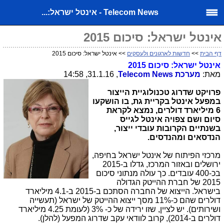
Telecom News - אינטל ישראל:...
אינטל ישראל: סיכום 2015
דף הבית
>>
חדשות לארגונים ולעסקים
>> אינטל ישראל: סיכום 2015
אינטל ישראל: סיכום 2015
מאת:
מערכת
Telecom News
, 31.1.16, 14:58
פרויקט שדרוג טכנולוגיית הייצור
במפעל אינטל בקריית גת, בו הושקעו
6 מיליארד דולרים, נמצא לקראת
סיום ושם צפויה אינטל לגייס
בשנתיים הקרובות עובדי ייצור,
הנדסאים ומהנדסים.
מרכזי הפיתוח של אינטל ישראל בחיפה,
ירושלים ובאזור המרכז, גדלו ב-2015
בכ-400 עובדים. כך עולה מנתוני סיכום
2015 של חברת ההייטק הגדולה
בישראל. הייצוא של החברה הסתכם ב-2015 ב-4.1 מיליארד
דולרים שהם כ-11% מסך ייצוא ההייטק של ישראל (תעשייה
ושירותים). יש לציין, שזו ירידה של כ- 3% (לעומת 4.25 מיליארד
דולרים ב-2014ׂ), קרוב לוודאי עקב שדרוג המפעל (להלן).