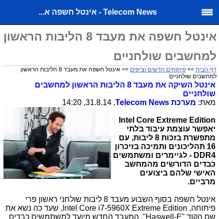
Telecom News - אינטל חשפה א...
אינטל חשפה את מעבד 8 הליבות הראשון
למחשבים שולחניים
דף הבית
>>
פיתוחים חדשים וצ'יפים
>> אינטל חשפה את מעבד 8 הליבות הראשון
למחשבים שולחניים
אינטל השיקה את מעבד 8 הליבות הראשון למחשבים
שולחניים
מאת:
מערכת
Telecom News
, 31.8.14, 14:20
Intel Core Extreme Edition
יאפשר עוצמת עיבוד בלתי
מתפשרת בזכות 8 ליבות, עם
16 תהליכונים ותמיכה בזיכרון
DDR4
- לגיימרים ומשתמשים
כבדים הדורשים מהמחשב
האישי שלהם ביצועים
מרביים.
אינטל חשפה בסוף השבוע מעבד 8 ליבות שולחני ראשון פרי
פיתוחה,
Intel Core i7-5960X Extreme Edition
, שעד כה נשא את
שם הקוד "
Haswell-E
". המעבד החדש מיועד למשתמשים כבדים