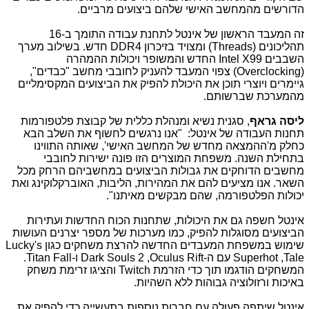
הדורשים מהמחשב האישי שלהם ביצועים מרביים.
זה המעבד הראשון של אינטל לתחנת עבודה התומך ב-16
תהליכונים (
Threads
) ומצויד בזיכרון
DDR4
חדש. בשילוב מערך
השבבים
Intel X99
החדש והמשופר ויכולות ההמהרה
(
Overclocking
) צפוי המעבד להעניק לחובבי מחשב "כבדים",
גיימרים ויוצרי תוכן את היכולת להפיק את הביצועים המקסימליים
מהמערכת שברשותם.
ליסה גראף
, סגנית נשיא ומנהלת כללית של קבוצת פלטפורמות
תחנות העבודה של אינטל: "אנו נרגשים לחשוף את השלב הבא
כחלק מ'ההמצאה מחדש של המחשב האישי', שאותה התווינו
בתחילת השנה. משפחת המוצרים הזו פונה ישירות לחובבי
מחשבים הדוחקים את גבולות הביצועים במחשביהם הרחק מכל
השאר. אנו מציעים להם את המהירות, הליבות, האוברקלוקינג ואת
יכולות הפלטפורמה, שהם מבקשים מאיתנו".
אינטל חשפה גם את היכולות, שתחנות הכוח החדשות ועתירות
הביצועים מסוגלות להפיק, כמו מערכות של מספר יצרנים העושות
שימוש במשפחת המעבדים החדשה להרצת משחקים כגון
Lucky's
Tale
,
Superhot
עם ה-
Oculus Rift
,
Dark Souls 2
ו-
Titan Fall
.
המשחקים הודגמו תוך כדי הזרמת
Twitch
והציגו זרימת משחק
באיכות ורזולוציה גבוהות ללא השהיות.
אינטל שיתפה פעולה עם חברות נוספות בתעשייה כדי להפיק את