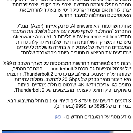
המרב מהפלטפורמה החדשה. יצרני ציוד מקורי, יצרני זיכרונות,
יצרני לוחות אם ומפתחי גרפיקה יסייעו בעתיד להרחיב את
האקוסיסטם המתלווה למעבד החדש.
אחת השותפות היא
Alienware
.
פרנק אייזור
(
Azor
), מנכ"ל
החברה: "ההחלטה לשתף פעולה עם אינטל ולשלב את המעבד
החדש
Extreme Edition
עם 8 הליבות ב-
Alienware Area-51
-
מערכת המשחק השולחנית החדשה שלנו הייתה קלה. סדרת
המעבדים החדשה של אינטל היא בחירה מושלמת לגיימרים
שתובעים את הביצועים הטובים ביותר מהמערכת שלהם".
רבות מהפלטפורמות החדשות המבוססות על מערך השבבים
X99
של אינטל ומציעות גם הכנה ל-
Thunderbolt
– המחבר המהיר,
שפותח על ידי אינטל. בשילוב עם כרטיס
Thunderbolt 2
, התוצאה
היא חיבור מהיר כברק של
20 Gbps
למחשב. מטלות עתירות
נתונים כגון עריכת וידיאו
K
4, שרטוטים תלת-ממדיים ופיתוח
משחקים יפיקו תועלת עצומה מהביצועים של
Thunderbolt 2
.
3 דגמים חדשים עם 6 עד 8 ליבות יהיו זמינים החל מהשבוע הבא
במחירים של 389$ עד 999$ (בארה"ב).
מידע נוסף על המעבדים החדשים -
כאן
.