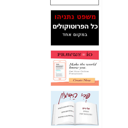
שנתנו לסלקום? -
כאן
המסמכים בנושא בזק-
Yes (תיק 4000)
מוכיחים "תפירת תיק"
לאיש הלא נכון! -
כאן
עובדות ומסמכים
המוסתרים מהציבור:
האם ביבי כשר
תקשורת עזר לקב'
בזק? -
כאן
מה מקור ה-Fake
News שהביא לתפירת
תיק לביבי והעלמת
החשודים הנכונים -
כאן
אחת הרגליים של "תיק
4000 התפור"
התמוטטה היום
בניצחון (כפול) של בזק
-
כאן
איך כתבות מפנקות