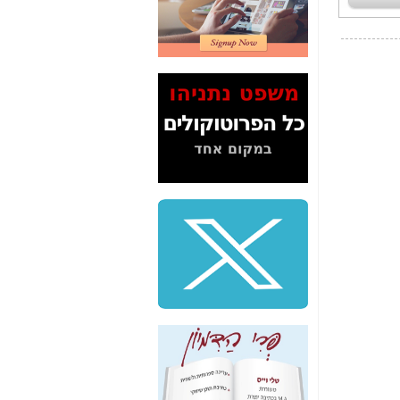
2" על תעלולי השר
משה כחלון -
כאן
המשך חשיפת הבלוף
ששמו "מהפיכת
הסלולר" ואיך מסרסים
את הנתונים לציבור -
כאן
סיכום ביקור בסיליקון
ואלי - למה 3 הגדולות
משקיעות ומפתחות
באותם תחומים -
כאן
שלמה פילבר (עד
לאחרונה מנכ"ל משרד
התקשורת) - עד
מדינה? הצחקתם
אותי! -
כאן
"יש אפליה בחקירה"?
חשיפה: למה השר
משה כחלון לא נחקר
עד היום? -
כאן