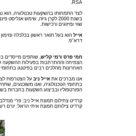
.
RSA
לצד התמחותו בהשקעות טכנולוגיה, הוא נמנ
בשנת 2000 לקרן גיזה, שימש אנלי
שווי ומיזוגים ורכישות.
אייל
הוא בעל תואר ראשון בכלכלה ומימון
דרא"פ.
חמי פרס
ו
רמי קליש,
שותפים מייסדים בפ
הצמיחה וההתרחבות בפעילות ההשקעה של 
האחרונות מהלכים רבים בפיטנגו בתחומי 
אנו מברכים את
אייל ניב
על הצטרפות לצו
בתחומי הטכנולוגיה, ואנו משוכנעים, שת
הפורטפוליו ובביצוע השקעות בחברות בשל
קרדיט צחילום תמונת אייל ניב: פרי מנדלבו
קרדיט צילוחם תמונת איתי הראל: יורם רש