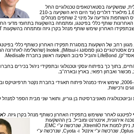
ראלית, שמשקיעה בסטארטאפים טכנולוגיים החל
מ-1993 ושסך ההון המנוהל על ידה הוא כ 1.6 מילארד דולרים (עד היום היא השקיעה ב-210
חברות הייטק ישראליות), הרחיבה את בסיס השותפות והודיעה על מינוי 2 שותפים מנהלים
האחרונות שותף כללי בפיטנגו, ומתמחה בהשקעות בתחומי מדעי החי
ב, שבתפקידו האחרון שימש שותף מנהל בקרן גיזה ומתמחה בהשקעות
T
ם אסטרטגיים כגון סמסונג ו-
Mitsui
),
Inotek
(שהשלימה לאחרונה הנ
אסד"ק),
LifeBond
והוביל סיבוב השקעה ראשון בחברת
Medisafe
.
החיים, בתוך כך בפיתוח עסקי וטכנולוגי ובתפקידי ניהול בכירים בחברו
מכשור ואבחון רפואי, בארץ ובארה"ב.
בתפקידו האחרון לפני שהצטרף לפיטנגו ב-2006, שימש איתי כמנהל פיתוח תאגידי בחברת נקטר תרפיוט
גים ורכישות.
ביוטכנולוגיה מאוניברסיטת בן גוריון, ותואר שני מבית הספר למנהל 
אי
וכנה אירגונית, אינטרנט ומובייל. בין ההשקעות
 ניתן למנות את
,XtremIO
שנרכשה ע"י
EMC
,
,Oplus
שנרכשה ע"י אינטל ו-
,Cyota
שנרכשה ע"י