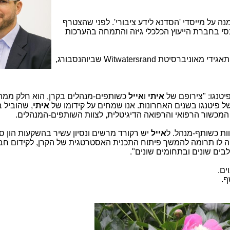
ה על מייסדי 'הסדנא לידע ציבורי'. לפני שהצטרף
סט פיננסי בחברת הייעוץ הכלכלי גיזה והתמחה בהערכות
 תאגידי מאוניברסיטת
Witwatersrand
שביוהנסבורג,
יטנגו: "צירופם של
איתי
ו
אייל
כשותפים-מנהלים בקרן, הוא חלק ממה
פיטנגו בשנים האחרונות. אנו שמחים על קידומו של
איתי
, שהוביל 
המכשור הרפואי והרפואה הדיגיטלית, לצוות השותפים-המנהלים.
ות כשותף-מנהל. ל
אייל
יש רקורד מרשים ונסיון עשיר בהשקעות הון סי
היה לו תרומה להמשך פיתוח התכנית האסטרטגית של הקרן, לקידום חב
בים שונים ובתחומים שונים".
ים.
ף.