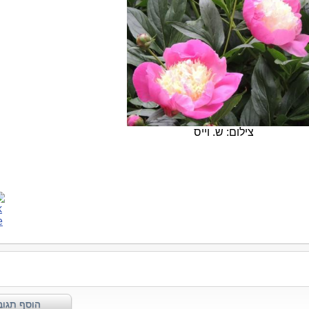
צילום: ש. וייס