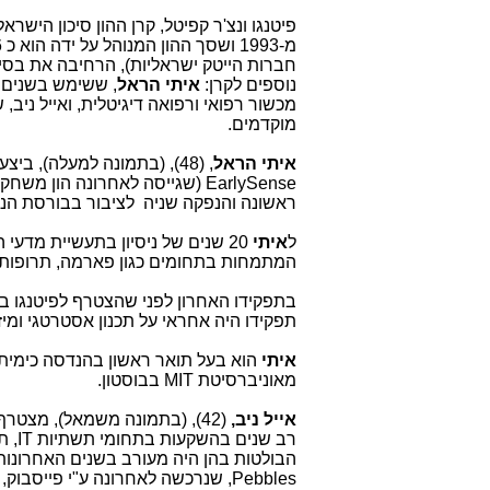
פיטנגו ונצ'ר קפיטל, קרן ההון סיכון היש
נוספים לקרן:
איתי הראל
, ששימש בשנים 
מכשור רפואי ורפואה דיגיטלית, ואייל ני
מוקדמים.
איתי הראל
, (48), (בתמונה למעלה), ביצע מגוון רחב של השקעות במסגרת תפקידו האחרון כשותף כללי בפיטנגו, ובהן
EarlySense
(שגייסה לאחרונה הון משחקני
ראשונה והנפקה שניה לציבור בבורסת הנ
ל
איתי
20 שנים של ניסיון בתעשיית מדעי 
המתמחות בתחומים כגון פארמה, תרופות, 
תפקידו היה אחראי על תכנון אסטרטגי ומיזו
איתי
הוא בעל תואר ראשון בהנדסה כימית ו
מאוניברסיטת
MIT
בבוסטון.
אייל ניב,
(42), (בתמונה משמאל), מצטרף לפיטנגו לאחר ששימש בתפקידו האחרון כשותף מנהל בקרן גיזה. ל
רב שנים
בהשקעות בתחומי תשתיות
IT
, ת
הבולטות בהן היה מעורב בשנים האחרונות,
,Pebbles
שנרכשה לאחרונה ע"י פייסבוק,