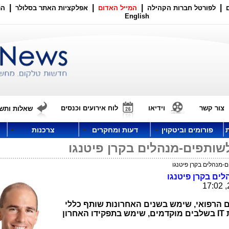
|
|
|
|
לפורטל חברות הקהילה
המייל האדום
אפלקציות האתר בסלולר
הר
English
צור קשר
וידיאו
לוח אירועים וכנסים
שאלות ותשו
פורומים וביטקוין
דעות ומחקרים
צרכנות
 לשותפים-מנהלים בקרן פיטנגו
ם-מנהלים בקרן פיטנגו
לים בקרן פיטנגו
הרפואי, שימש בשנים האחרונות שותף כללי
בפיטנגו. אייל ניב, שמתמחה בהשקעות IT בשלבים מוקדמים, שימש בתפקידו האחרון