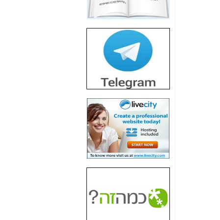
חשיפת חשד לשחיתות
הדומה לזו של "תיק
4000" אך בתחום
הסלולר -
כאן
חשיפת מה שלא
רוצים שתדעו בעניין
פריסת אנלימיטד
(בניחוח בלתי נסבל) -
כאן
חשיפה: איוב קרא
אישר לקבוצת סלקום
בדיוק מה שביבי אישר
ל-Yes ולבזק -
כאן
האם השר איוב קרא
היה צריך בכלל לחתום
על האישור, שנתן
לקבוצת סלקום? -
כאן
האם ביבי וקרא קבלו
בכלל תמורה עבור
ההטבות הרגולטוריות