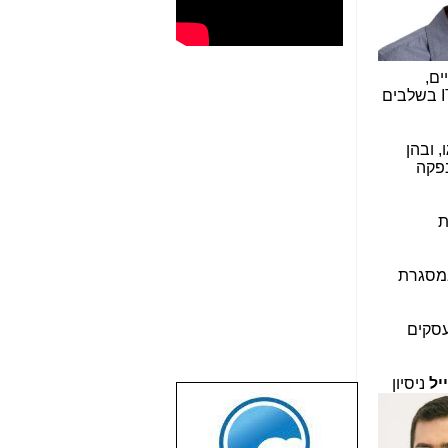
ים,
I
בשלבים
פקה
ת
יקס ובמסגרת
עסקים
יל
ניסיון
שבוע טוב לכל
הגולשים באשר
הם!!!