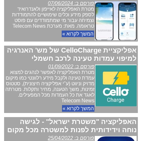
פורסם ב: 07/06/2024
מטרת האפליקציה לאייפון ולאנדרואיד
לספק מידע וכלים שימושיים להתמודדות
וצמיחה עבור מי שמתמודדים עם פוסט
טראומה. מאת: מערכת Telecom News
המשך לקרוא »
אפליקציית CelloCharge של מש' האנרגיה
למיפוי עמדות טעינה לרכב חשמלי
פורסם ב: 01/09/2022
מטרת האפליקציה לאפשר לנהגים למצוא
עמדת טעינה ולקבל מידע רלוונטי כמו מיקום
מדויק וניווט (ע"י אפליקציה חיצונית), סטטוס
זמינות, משך הטענה, מחיר ותקלות. מטרתה
לאגד את כל העמדות מכל המפעילים.
Telecom News
המשך לקרוא »
האפליקציה "משטרת ישראל" - לגישה
נוחה וידידותית לפנות למשטרה מכל מקום
פורסם ב: 25/04/2022