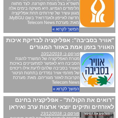
תשפ"א בצל מגפת הקורונה. לצד מתווה
הלימודים הגמיש, היא משיקה בימים אלה
מגוון עשיר של שירותים תחת אפליקציה
חדשה לאייפון ולאנדרואיד בשם MyBGU.
מאת: מערכת Telecom News
המשך לקרוא »
"אוויר בסביבה": אפליקציה לבדיקת איכות
האוויר בזמן אמת באזור המגורים
פורסם ב: 10/12/2019
מטרת האפליקציה של המשרד להגנת
הסביבה היא לאפשר למתעניינים באיכות
האוויר בסביבה שלהם לדעת אילו ריכוזים
של מזהמי אוויר נמדדים בתחנות הניטור
הקרובות לאזור מגוריהם. מאת: מערכת
Telecom News
המשך לקרוא »
''רואים את הקולות'' - אפליקציה בחינם
לאזרחים ותיקים יוצאי ארצות ערב ואיראן
פורסם ב: 23/12/2018