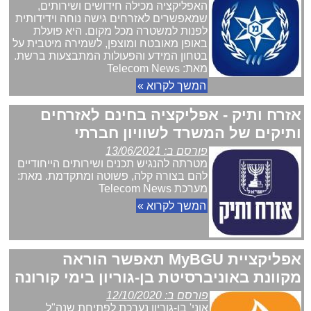
האפליקציה מכילה חידושים ושירותים,
שמאפשרים לאזרחים גישה נוחה וידידותית
לפנות למשטרה מכל מקום. היא פועלת
באופן מאובטח ומוצפן, לשמירה מיטבית על
בטחון המידע והפעולות המתבצעות ברשת.
מאת: Telecom News
המשך לקרוא »
אזרח ותיק - אפליקציה בחינם לאזרחים
ותיקים של המשרד לשוויון חברתי
פורסם ב: 13/06/2021
מטרתה להנגיש תכנים ושירותים הייחודיים
להם בצורה קלה, פשוטה ומתקדמת. מאת:
מערכת Telecom News
המשך לקרוא »
אפליקציית MyBGU תאפשר הוראה
מקוונת באוניברסיטת בן-גוריון בימי קורונה
פורסם ב: 12/10/2020
אוני' בן-גוריון נערכת לפתיחת שנה"ל