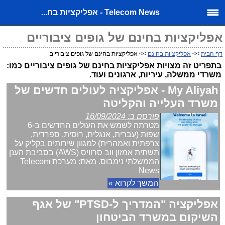
Telecom News - אפליקציות בח...
אפליקציות בחינם של גופים ציבוריים
דף הבית
>>
אפליקציות בחינם
>> אפליקציות בחינם של גופים ציבוריים
בתפריט זה מצויות אפליקציות בחינם של גופים ציבוריים כמו:
משרדי ממשלה, עיריות, ארגונים ועוד.
My Aliyah - אפליקציה לעולים חדשים של
משרד העלייה והקליטה
פורסם ב: 16/09/2024
מטרתה לשמש את העולים החדשים ב-6
שפות (עברית, אנגלית, רוסית, ספרדית,
צרפתית ואמהרית) למגוון שירותים בקליק על
תשתית אמזון ווב סרוויס (AWS) בסביבת הענן
הממשלתי נימבוס. מאת: מערכת Telecom
News
המשך לקרוא »
אפליקציה "המדריך ל-PTSD" של אגף
השיקום במשרד הביטחון