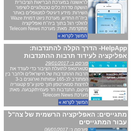
לראשונה במערכת הבריאות הציבורית
הושקה סדרת כלים טכנולוגיים לשיפור
השירות: מידע דיגיטלי למטופלים באתר
ביה"ח החדש, מערכת ניווט דמוית Waze
להולכי רגל בתוך ביה"ח ואפליקציה
מתקדמת. מאת: מערכת Telecom News
המשך לקרוא »
HelpApp- הדרך הקלה להתנדבות:
אפליקציה לעידוד תרבות ההתנדבות
פורסם ב: 29/01/2017
סטארטאפ לתועלת הציבור כדי לעודד את
תרבות ההתנדבות של הישראלים ולחבר בין
המתנדב לכ-165 עמותות וארגונים ב-3
לחיצות סמארטפון תוך סינון ע"פ קטגוריה
מיקום, התנדבות חד פעמית/קבועה. מאת:
מערכת Telecom News
המשך לקרוא »
מתגייסים: האפליקציה הרשמית של צה"ל
עבור המתגייסים
פורסם ב: 06/01/2017