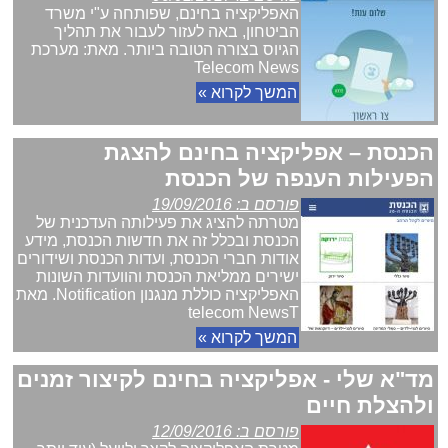
האפליקציה בחינם, שפותחה ע"י משרד
הביטחון, באה לעזור לעבור את תהליך
הגיוס בצורה הטובה ביותר. מאת: מערכת
Telecom News
המשך לקרוא »
הכנסת – אפליקציה בחינם להצגת
הפעילות הענפה של הכנסת
פורסם ב: 19/09/2016
מטרתה להציג את פעילותה העדכנית של
הכנסת ובכלל זה את חדשות הכנסת, מידע
אודות חברי הכנסת, ועדות הכנסת ושידורים
ישירים ממליאת הכנסת והוועדות השונות
האפליקציה כוללת מנגנון Notification. מאת
telecom NewsT
המשך לקרוא »
מד"א שלי - אפליקציה בחינם לקיצור זמנים
ולהצלת חיים
פורסם ב: 12/09/2016