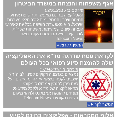
אגף משפחות והנצחה במשרד הביטחון
פורסם ב: 09/05/2016
האפליקציה בחינם מאפשרת חשיפת אירועי
הנצחה וזיכרון המתקיימים לזכר חללי מערכות
ישראל. היא מאפשרת חשיפה בכל עת לאירועי
הנצחה שונים שמקיימות משפחות שכולות
לזכר יקירן. היא מבוססת מיקום. מאת:
Telecom News
המשך לקרוא »
לקראת פסח שדרגה מד"א את האפליקציה
שלה להזמנת סיוע רפואי בכל העולם
פורסם ב: 17/04/2016
נמצאים בגרמניה וזקוקים לפינוי לביה"ח?
יושבים לקפה בשאנז אליזה ומרגישים רע?
כעת ניתן להזמין אמבולנס מקומי
מהאפליקציה של מד"א ולקבל מידע על
מונחים להזנקת אמבולנס ולזיהוי מיקום
בשפה מקומית. Telecom News
המשך לקרוא »
אלוף המקראות - אפליקציה בחינם לסיוע