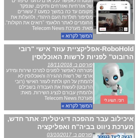
המטרה לאפשר לכל אדם לתעד סיפורים
של אזרחיות ואזרחים ותיקים, שנפקד
מקומם עד כה במשך כמעט 7 עשורים
מסיפור תולדות העם היהודי, ולהעלות את
החומרים לאתר הלאומי "רואים את הקולות".
מאת: מערכת Telecom News
המשך לקרוא »
RoboHold-אפליקציית עוזר אישי "רובי
הרובוט" לפניות לרשות האוכלוסין
פורסם ב: 18/11/2018
מטרתה לאפשר לפונים למרכז שירות ומידע
ארצי של רשות ההגירה והאוכלוסין לא
להמתין על הקו ולתת לעוזר האישי (רובי
הרובוט) לעשות את העבודה בשבילם
ולהמתין עבורם לנציג השירות. מאת:
מערכת Telecom News
המשך לקרוא »
איכילוב עבר מהפכה דיגיטלית: אתר חדש,
מערכת ניווט בביה"ח ואפליקציה
פורסם ב: 03/10/2017