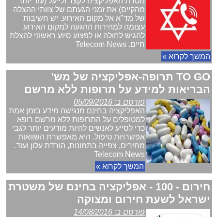
מטרת האפליקציה לקצר ולייעל (עוד יותר
מהקיים) את זמני הגעתם של צוותי ההצלה
של מד"א אל מקום האירוע. יש חשיבות
עצומה למהירות ההגעה למקום האירוע
להגיש לחולה או לפצוע סיוע ראשוני להצלת
חיים. Telecom News
המשך לקרוא »
TO GO תרופה-אפליקציה של מש'
הבריאות למידע על תרופות ללא מרשם
פורסם ב: 05/09/2016
האפליקציה בחינם מנגישה מידע בזמן אמת
למטופלים על התרופות ללא מרשם רופא
כדי לסייע לאנשים להיות מודעים יותר לגבי
אפשרויות טיפול. היא מאפשרת השוואות
מחירים, צפייה בתמונות, הורדת עלון ועוד.
Telecom News
המשך לקרוא »
חירום - 100 - אפליקציה בחינם של משטרת
ישראל לשעת חירום ומצוקה
פורסם ב: 14/08/2016