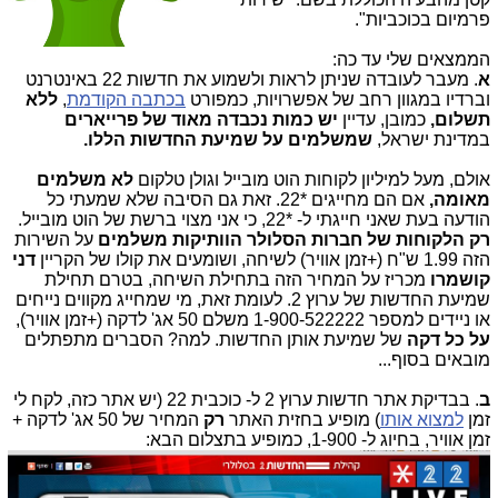
פרמיום בכוכביות".
הממצאים שלי עד כה:
א
. מעבר לעובדה שניתן לראות ולשמוע את חדשות 22 באינטרנט
וברדיו במגוון רחב של אפשרויות, כמפורט
בכתבה הקודמת
,
ללא
תשלום,
כמובן, עדיין
יש כמות נכבדה מאוד של פרייארים
במדינת ישראל,
שמשלמים על שמיעת החדשות הללו.
אולם, מעל למיליון לקוחות הוט מובייל וגולן טלקום
לא משלמים
מאומה,
אם הם מחייגים *22. זאת גם הסיבה שלא שמעתי כל
הודעה בעת שאני חייגתי ל- *22, כי אני מצוי ברשת של הוט מובייל.
רק הלקוחות של חברות הסלולר הוותיקות משלמים
על השירות
הזה 1.99 ש"ח (+זמן אוויר) לשיחה, ושומעים את קולו של הקריין
דני
קושמרו
מכריז על המחיר הזה בתחילת השיחה, בטרם תחילת
שמיעת החדשות של ערוץ 2. לעומת זאת, מי שמחייג מקווים נייחים
או ניידים למספר 1-900-522222 משלם 50 אג' לדקה (+זמן אוויר),
על כל דקה
של שמיעת אותן החדשות. למה? הסברים מתפתלים
מובאים בסוף...
ב
. בבדיקת אתר חדשות ערוץ 2 ל- כוכבית 22 (יש אתר כזה, לקח לי
זמן
למצוא אותו
) מופיע בחזית האתר
רק
המחיר של 50 אג' לדקה +
זמן אוויר, בחיוג ל- 1-900, כמופיע בתצלום הבא: