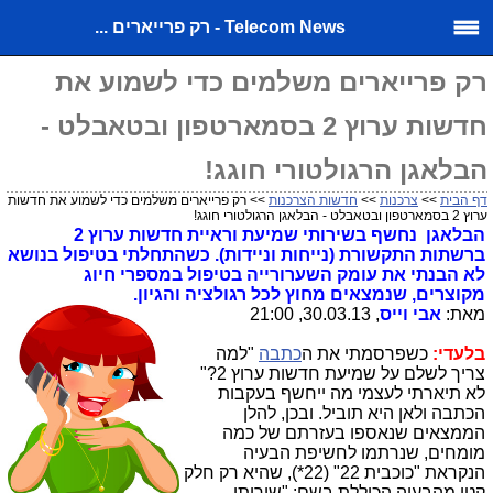
Telecom News - רק פרייארים ...
רק פרייארים משלמים כדי לשמוע את
חדשות ערוץ 2 בסמארטפון ובטאבלט -
הבלאגן הרגולטורי חוגג!
דף הבית
>>
צרכנות
>>
חדשות הצרכנות
>> רק פרייארים משלמים כדי לשמוע את חדשות
ערוץ 2 בסמארטפון ובטאבלט - הבלאגן הרגולטורי חוגג!
הבלאגן נחשף בשירותי שמיעת וראיית חדשות ערוץ 2
ברשתות התקשורת (נייחות וניידות). כשהתחלתי בטיפול בנושא
לא הבנתי את עומק השערורייה בטיפול במספרי חיוג
מקוצרים, שנמצאים מחוץ לכל רגולציה והגיון.
מאת:
אבי וייס
, 30.03.13, 21:00
בלעדי:
כשפרסמתי את ה
כתבה
"למה
צריך לשלם על שמיעת חדשות ערוץ 2?"
לא תיארתי לעצמי מה ייחשף בעקבות
הכתבה ולאן היא תוביל. ובכן, להלן
הממצאים שנאספו בעזרתם של כמה
מומחים, שנרתמו לחשיפת הבעיה
הנקראת "כוכבית 22" (22*), שהיא רק חלק
קטן מהבעיה הכוללת בשם: "שירותי