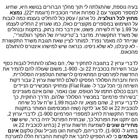
בעיה נוספת, שהתגלתה לי תוך מהלך הברורים בנושא היא, שחיוג
למספר מקוצר עם 2 ספרות אחרי הכוכבית (דוגמת *22),
נמצא
מחוץ לכל רגולציה
. כל ארגון / עסק כול להחליט בעצמו כמה לגבות
על השימוש במספרים מקוצרים כאלו, כמו שערוץ 2 החליט לעצמו
על 1.99 ש"ח לשיחה. פשוט, אין דבר כזה בחוק, בתקנות ובנהלים
של משרד התקשורת. מדובר ב"טריטוריה של הפקר רגולטורי",
שנייחד לה מאמר נפרד. למותר לציין שאת תגובת משרד התקשורת
- לא קיבלנו, לא שלא ניסינו. כנראה שיש למישהו אינטרס להתעלם
מהכאוס.
לדברי ערוץ 2 בתגובה לתחקיר שלי, הם נאלצו להתחיל לגבות כסף
עבור השירות בכוכבית 22 וב- 1-900, משום שעולה להם להמיר את
החדשות לפורמטים המתאימים לרשתות הטלפוניה הסלולרית.
היות וחברות הסלולר הפסיקו לשלם לחדשות ערוץ 2 עבור דקות
השיחה (כי הכל עבר ל- Flat Rate) ומחזיקי המכשירים הניידים
רובם ככולם חתמו על הטופס, שבו נאמר, שהם אינם מעוניינים
"בשירותי פרמיום" במכשיר הסלולר שלהם, הדרך החוקית, כך
לדברי ערוץ 2, שהם מצאו, זה לגבות 1.99 ש"ח על כל שיחה
לכוכבית 22 או 50 אג' לדקה (שזה המכסימום המותר בתקנות
משרד התקשורת לחיוג למספרי הפרמיום 1-900). לדברי ערוץ 2,
הם יתקנו את הפורטל כך, שבחזית הפורטל יהיה ברור, שיש
שני
מחירים
שונים
לשמיעת חדשות ערוץ 2 (בחיוג לכוכבית 22 או
בחיוג ל- 1-900). לדבריהם, לקוחות הוט מובייל וגולן טלקום
אינם
משלמים
כי לא הספיקו לחבר את לקוחות החברות הללו למערכת