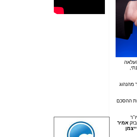
העלאה
נוס השנתי,
 מהנהוג
 שבשנות ההסכם
יו"ר
בזק
אמיר
שבוע טוב לכל
ייצמן
הגולשים באשר
הם!!!