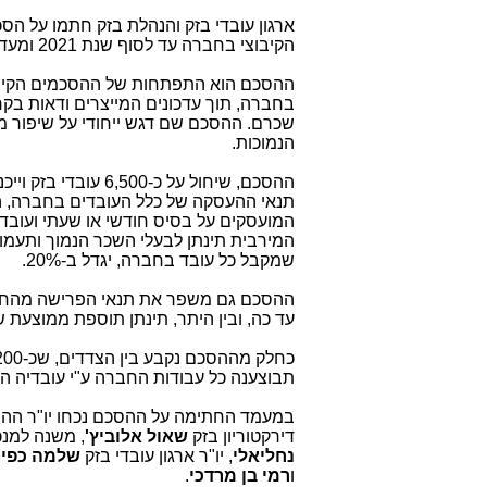
ארגון עובדי בזק והנהלת בזק חתמו על 
הקיבוצי בחברה עד לסוף שנת 2021 ומעדכן את חלק מסעיפיו.
ההסכם הוא התפתחות של ההסכמים הקיבוצ
בחברה, תוך עדכונים המייצרים ודאות בקר
שכרם. ההסכם שם דגש ייחודי על שיפור 
הנמוכות.
תנאי ההעסקה של כלל העובדים בחברה, הן
המועסקים על בסיס חודשי או שעתי ועובד
שמקבל כל עובד בחברה, יגדל ב-20%.
ההסכם גם משפר את תנאי הפרישה מהחברה.
עד כה, ובין היתר, תינתן תוספת ממוצעת של 10% לפנסיה מעבר לנהוג כ
תבוצענה כל עבודות החברה ע"י עובדיה המ
במעמד החתימה על ההסכם נכחו יו"ר ה
דירקטוריון בזק
שאול
אלוביץ'
, משנה למנ
נחליאלי
, יו"ר ארגון עובדי בזק
שלמה
כפי
ו
רמי
בן
מרדכי
.