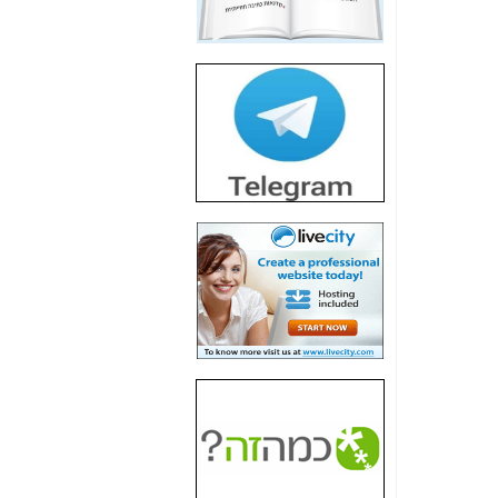
חשיפת חשד לשחיתות
הדומה לזו של "תיק
4000" אך בתחום
הסלולר -
כאן
חשיפת מה שלא
רוצים שתדעו בעניין
פריסת אנלימיטד
(בניחוח בלתי נסבל) -
כאן
חשיפה: איוב קרא
אישר לקבוצת סלקום
בדיוק מה שביבי אישר
ל-Yes ולבזק -
כאן
האם השר איוב קרא
היה צריך בכלל לחתום
על האישור, שנתן
לקבוצת סלקום? -
כאן
האם ביבי וקרא קבלו
בכלל תמורה עבור
ההטבות הרגולטוריות