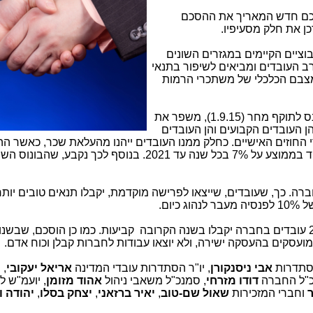
הסכם חדש המאריך את ההסכם
יים הקיימים במגזרים השונים
ב העובדים ומביאים לשיפור בתנאי
מצבם הכלכלי של משתכרי הרמות
ההסכם, שיחול על כ-6,500 עובדי בזק וייכנס לתוקף מחר (1.9.15), משפר את
 העובדים הקבועים והן העובדים
י החוזים האישיים. כחלק ממנו העובדים ייהנו מהעלאת שכר, כאשר ה
המירבית תינתן לבעלי השכר הנמוך ותעמוד בממוצע על 7% בכל שנה עד 2021. בנוסף לכך נקבע, שהבו
 כך, שעובדים, שייצאו לפרישה מוקדמת, יקבלו תנאים טובים יותר
יום.
כחלק מההסכם נקבע בין הצדדים, שכ-200 עובדים בחברה יקבלו בשנה הקרובה קביעות. כמו כן הוסכם,
ועסקים בהעסקה ישירה, ולא יוצאו עבודות לחברות קבלן וכוח אדם.
הסתדרות
אבי ניסנקורן
, יו"ר הסתדרות עובדי המדינה
אריאל
יעקובי
, 
כ"ל החברה
דודו
מזרחי
, סמנכ"ל משאבי ניהול
אהוד
מזומן
, יועמ"ש ל
ר
וחברי המזכירות
שאול
שם
-
טוב
,
יאיר
ברזאני
,
יצחק
בסלו
,
יהודה
ו