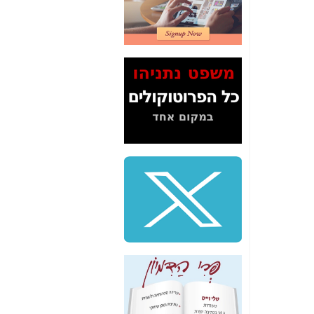
2" על תעלולי השר
משה כחלון -
כאן
המשך חשיפת הבלוף
ששמו "מהפיכת
הסלולר" ואיך מסרסים
את הנתונים לציבור -
כאן
סיכום ביקור בסיליקון
ואלי - למה 3 הגדולות
משקיעות ומפתחות
באותם תחומים -
כאן
שלמה פילבר (עד
לאחרונה מנכ"ל משרד
התקשורת) - עד
מדינה? הצחקתם
אותי! -
כאן
"יש אפליה בחקירה"?
חשיפה: למה השר
משה כחלון לא נחקר
עד היום? -
כאן