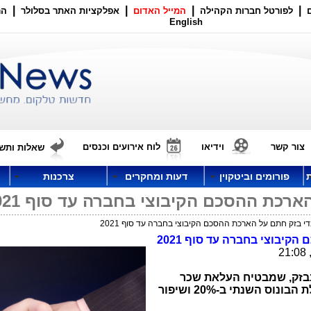
|
|
|
|
לפורטל חברות הקהילה
המייל האדום
אפלקציות האתר בסלולר
הר
English
צור קשר
וידיאו
לוח אירועים וכנסים
שאלות ותשו
פורומים וביטקוין
דעות ומחקרים
צרכנות
ארכת ההסכם הקיבוצי בחברה עד סוף 2021
די בזק חתם על הארכת ההסכם הקיבוצי בחברה עד סוף 2021
קיבוצי בחברה עד סוף 2021
בזק,
שמבטיח העלאת שכר
שנתית של עד 7% לכלל העובדים, הגדלת הבונוס השנתי ב-20% ושיפור