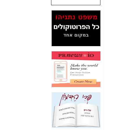
שנתנו לסלקום? -
כאן
המסמכים בנושא בזק-
Yes (תיק 4000)
מוכיחים "תפירת תיק"
לאיש הלא נכון! -
כאן
עובדות ומסמכים
המוסתרים מהציבור:
האם ביבי כשר
תקשורת עזר לקב'
בזק? -
כאן
מה מקור ה-Fake
News שהביא לתפירת
תיק לביבי והעלמת
החשודים הנכונים -
כאן
אחת הרגליים של "תיק
4000 התפור"
התמוטטה היום
בניצחון (כפול) של בזק
-
כאן
איך כתבות מפנקות