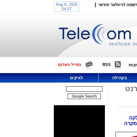
|
שמה לניוזלטר חודשי
RSS
המייל האדום
בות
בקהילה
לגיקים
נט
לקה
במקרה