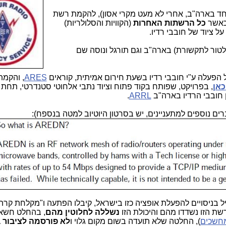
ד בארה"ב, אחרי לא מעט מקרי אסון), להקמת רשת
כל הרשתות האחרות
(הקוויות והסלולריות)
 ציוד של חובבי רדיו.
 הוכר רשמית ע"י ה-FCC (הרגולטור לתקשורת) בארה"ב וגם תורגל ונוסה שם
 הפעלה ע"י חובבי רדיו בשעת חירום אמיתית, קוראים
ARES
, והקמת
כאן
, בפרויקט, שפותח בקוד פתוח וציוד נתבי אלחוטי סטנדרטי, תח
ן חובבי הרדיו בארה"ב
ARRL
.
ים נוספים למתעניינים, יש בסרטון היוטיוב למטה בנספח):
יל בניסויים להפעלת אופציה כזו בישראל, קיבלו הפתעה ו"מקלחת קר
 הזו נשדדו מהם והיכולת הזו
נשללה לחלוטין מהם
, בהחלט חשא
מחשכים
), החלטה שלא תועדה בשום מקום גלוי ו
לא פורסמה לציבור 