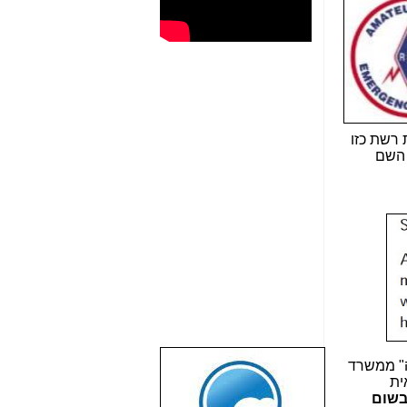
 רשת כזו
ת השם
ה" ממשרד
שבוע טוב לכל
ית
הגולשים באשר
בשום