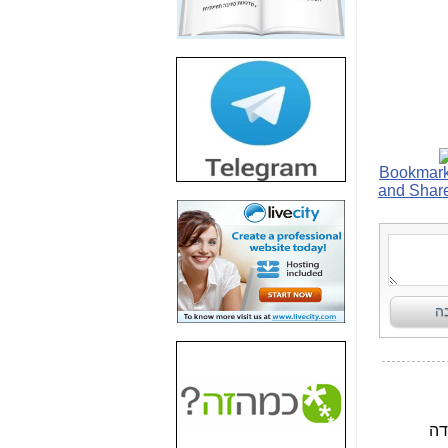
חשיפת חשד לשחיתות
הדומה לזו של "תיק
4000" אך בתחום
הסלולר -
כאן
חשיפת מה שלא
רוצים שתדעו בעניין
פריסת אנלימיטד
(בניחוח בלתי נסבל) -
כאן
חשיפה: איוב קרא
אישר לקבוצת סלקום
בדיוק מה שביבי אישר
ל-Yes ולבזק -
כאן
האם השר איוב קרא
היה צריך בכלל לחתום
על האישור, שנתן
לקבוצת סלקום? -
כאן
האם ביבי וקרא קבלו
בכלל תמורה עבור
ההטבות הרגולטוריות