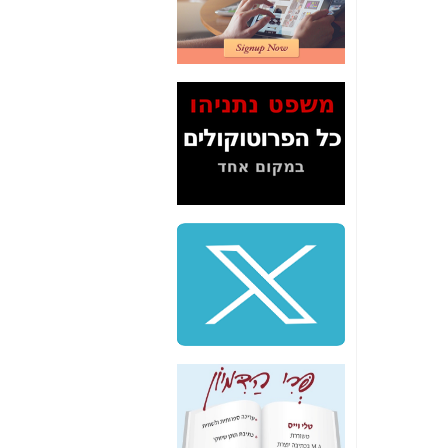
2" על תעלולי השר
משה כחלון -
כאן
המשך חשיפת הבלוף
ששמו "מהפיכת
הסלולר" ואיך מסרסים
את הנתונים לציבור -
כאן
סיכום ביקור בסיליקון
ואלי - למה 3 הגדולות
משקיעות ומפתחות
באותם תחומים -
כאן
שלמה פילבר (עד
לאחרונה מנכ"ל משרד
התקשורת) - עד
מדינה? הצחקתם
אותי! -
כאן
"יש אפליה בחקירה"?
חשיפה: למה השר
משה כחלון לא נחקר
עד היום? -
כאן