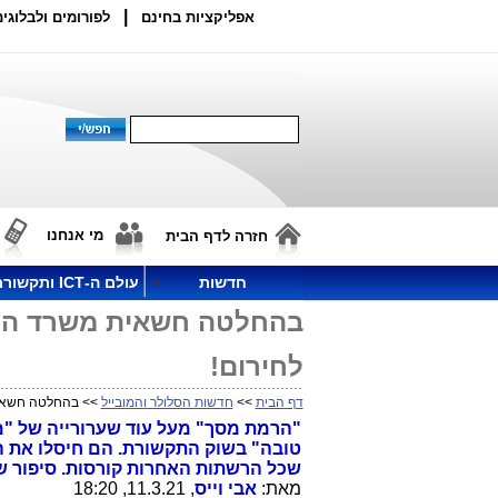
|
אפליקציות בחינם
לפורומים ולבלוגים
מי אנחנו
חזרה לדף הבית
חדשות
עולם ה-ICT ותקשורת
בהחלטה חשאית משרד התק
לחירום!
דף הבית
>>
חדשות הסלולר והמובייל
>> בהחלטה חשאית
"הרמת מסך" מעל עוד שערורייה של "
טובה" בשוק התקשורת. הם חיסלו את הי
שכל הרשתות האחרות קורסות. סיפור ש
מאת:
אבי וייס
, 11.3.21, 18:20