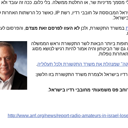
כך, נשללה היכולת להקים רשת חירום בישראל המבוססת על חובבי רדיו, רשת IP, כאשר כל ה
ישראל.
ת
במשרד התקשורת, ולכן
לא העזו לפרסם זאת מצדם
, והפרסום לענ
.
קשורת וראש הממשלה
גם שר הביטחון והיה אמור להיות רגיש לנושא מסוג
אחרות נופלות.
קליקה" שמנהלת את משרד התקשורת ולכל תעלוליה
.
דיו בישראל ולצמרת משרד התקשורת בזו הלשון:
רוחב פס משמעותי מחובבי רדיו בישראל
.
http://www.arrl.org/news/report-radio-amateurs-in-israel-