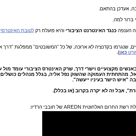
ה, אעדכן בהתאם.
 ברור למה.
תה הענפה
כנגד האינטרנט הציבורי
והיא פועלת רק
לטובת האינטרסי
יים, שנגרמו בקדנציה לא ארוכה, של כל "המשובטים" ממפלגת "דרך א
ורט
כאן
).
שים מקצועיים וישרי דרך, שרק האינטרס הציבורי עומד מול עי
אל, מהתחתית העמוקה שהשוק נפל אליה, בגלל מנהלים כושלים
ה "איש הישר בעיניו ייעשה".
", אבל זה לא יקרה בקרוב (או בכלל).
ם האלחוטית AREDN של חובבי הרדיו: