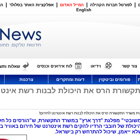
|
|
|
|
לפורטל חברות הקהילה
המייל האדום
אפלקציות האתר בסלולר
הר
English
צור קשר
וידיאו
לוח אירועים וכנסים
שאלות ותשו
פורומים וביטקוין
דעות ומחקרים
צרכנות
שורת הרס את היכולת לבנות רשת אינטר
 משרד התקשורת הרס את היכולת לבנות רשת אינטרנט לחירום!
משובטי" מפלגת "דרך ארץ" במשרד התקשורת, ש"הורסים כל ח
כולת של חובבי הרדיו להקים רשת אינטרנט של חירום באוויר 
לא ייאמן, שיכול להתרחש רק בישראל.