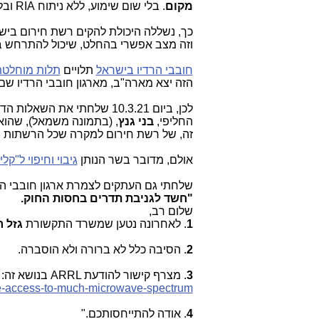
מקום
. בלי שום שימוע, ללא ניתוח RIA ובלי מסמך מדיניות שר, או החלטת ממשלה. בלי כלום. ככה זה עובד ולא מהבוקר.
וזה מצב אפשרי בהחלט, שיכול להתרחש ב
חובבי הרדיו בישראל
תלויים
תלות מוחלט
הזה יצא מארה"ב, מארגון חובבי הרדיו שם
לכן, ביום 10.3.21 שלחתי את השאלות הדחופות ביותר הבאות לשר הת
החליפי,
בני גנץ
, (בתמונה משמאל), שהוא 
זה, של רשת חירום למקרה שכל הרשתות ה
אולם, מדובר בשר הנותן
גיבוי וחיפוי ל"
שלחתי גם העתקים לצמרת ארגון חובבי הר
"חשד לגניבת תדרים בחסות החוק.
שלום רב,
1
. לאחרונה נטען שמשרד התקשורת
גזל 
2
. הסיבה כלל לא ברורה ולא הוסברה.
3
. מצרף קישור להודעת
ARRL
בנושא זה:
lose-access-to-much-microwave-spectrum
4
. אודה להתייחסותכם."