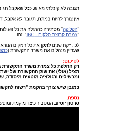
תגובה לא קיבלתי מאיש. ככל שאקבל תגוב
אין צורך להיות במתח, תגובה לא אקבל. די
"
הקליקה
" מסתירה כהרגלה את כל פעילו
"
צמרת קבוצת סלקום - IBC
". זהו.
לכן, ייקח שנים
לתקן
את כל הנזקים הנורא
שעדיין מנהלים את משרד התקשורת (
כמפ
לסיכום:
רק החלפת כל צמרת משרד התקשורת באנ
תציל (אולי) את שוק התקשורת של ישר
ומכשילים ורגולציה מוטעית מיסודה, שב
כמובן שיש צורך בהקמת "רשות לתקשורת
נספח
.
סרטון יוטיוב
המסביר כיצד מוקמת ומופעלת רשת החרו