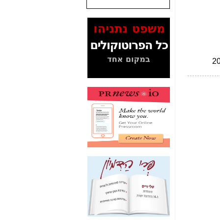
שנתנו לסלקום? -
כאן
המסמכים בנושא בזק-
Yes (תיק 4000)
מוכיחים "תפירת תיק"
לאיש הלא נכון! -
כאן
עובדות ומסמכים
המוסתרים מהציבור:
האם ביבי כשר
תקשורת עזר לקב'
בזק? -
כאן
מה מקור ה-Fake
News שהביא לתפירת
תיק לביבי והעלמת
החשודים הנכונים -
כאן
אחת הרגליים של "תיק
4000 התפור"
התמוטטה היום
בניצחון (כפול) של בזק
-
כאן
איך כתבות מפנקות