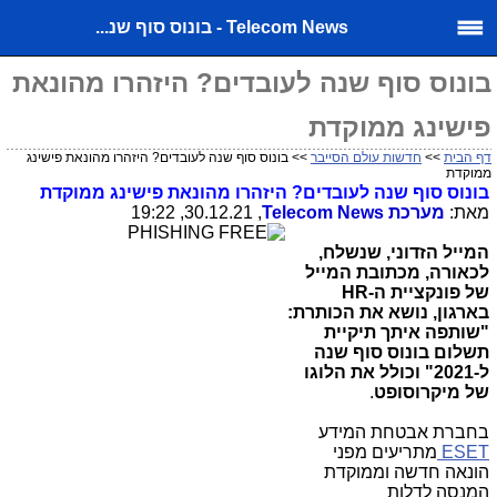
Telecom News - בונוס סוף שנ...
בונוס סוף שנה לעובדים? היזהרו מהונאת
פישינג ממוקדת
דף הבית
>>
חדשות עולם הסייבר
>> בונוס סוף שנה לעובדים? היזהרו מהונאת פישינג
ממוקדת
בונוס סוף שנה לעובדים? היזהרו מהונאת פישינג ממוקדת
מאת:
מערכת
Telecom News
, 30.12.21, 19:22
המייל הזדוני, שנשלח,
לכאורה, מכתובת המייל
של פונקציית ה-
HR
בארגון, נושא את הכותרת:
"שותפה איתך תיקיית
תשלום בונוס סוף שנה
ל-2021" וכולל את הלוגו
של מיקרוסופט
.
בחברת אבטחת המידע
ESET
מתריעים מפני
הונאה חדשה וממוקדת
המנסה לדלות