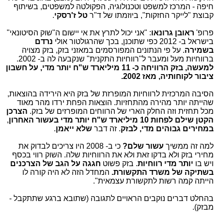
חיפה - המרכז למשפט וטכנולוגיה, הפקולטה למשפטים, בשיתוף
קבוצת "לייקר החזקות", ביוזמתו של ד"ר
טל ז'רסקי
.
פרופ'
ראובן גרונאו
: "אני יכול לתרץ את אי יישום ה"שוק הסיטונאי"
בישראל ב- 2012 כפי שתוכנן, בכך שהרגולטור אולי
נרדם
בשמירה
. על פי הנתונים המפורסמים במאזני בזק, בזק מצויה
ברווחיות מעל ומעבר ל"רווחיות התקנית" שנקבעה לה ב- 2002.
למעשה, בזק הרוויחה כ- 11 מיליארד ש"ח יותר מדי, על חשבון
ציבור לקוחותיה, מאז 2002.
הסיבה המרכזית לרווחיות המופרזת של בזק היא הירידה בהוצאות,
שהייתה יותר מהירה מהתחזיות. הוצאות הפחת ירדו מהר מאוד
מכל תחזית וזה החלק הארי של הרווחים המופרזים של בזק.
הצרכן
הקטן שילם לפחות 10 מיליארד ש"ח יותר מדי בעשור האחרון
,
במחירים גבוהים מדי, לבזק
. זה דבר
שלא ייאמן
.
למה זה ממשיך
עשור שלם?
כי ב- 2008 היו צריכים לבדוק את
מחירי בזק ולא בדקו זאת ולא את הרווחיות שלה. השוק רווי בכסף
ויש בו
יותר מדי רווחיות
. בזק פשוט
חגגה על הגב של הצרכנים
בשתיקה של משרד התקשורת.
המחדל הזה לא היה קורה לו
הייתה קמה רשות לתקשורת עצמאית".
בהחלט דברים נוקבים הראויים לתגובה (שתובא ברגע שתתקבל -
מבזק).