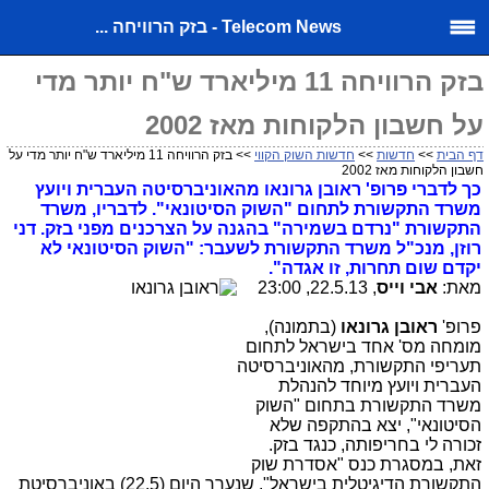
Telecom News - בזק הרוויחה ...
בזק הרוויחה 11 מיליארד ש"ח יותר מדי
על חשבון הלקוחות מאז 2002
דף הבית
>>
חדשות
>>
חדשות השוק הקווי
>> בזק הרוויחה 11 מיליארד ש"ח יותר מדי על
חשבון הלקוחות מאז 2002
כך לדברי פרופ' ראובן גרונאו מהאוניברסיטה העברית ויועץ
משרד התקשורת לתחום "השוק הסיטונאי". לדבריו, משרד
התקשורת "נרדם בשמירה" בהגנה על הצרכנים מפני בזק.
דני
רוזן, מנכ"ל משרד התקשורת לשעבר: "השוק הסיטונאי לא
יקדם שום תחרות, זו אגדה".
מאת:
אבי וייס
, 22.5.13, 23:00
פרופ'
ראובן גרונאו
(בתמונה),
מומחה מס' אחד בישראל לתחום
תעריפי התקשורת, מהאוניברסיטה
העברית ויועץ מיוחד להנהלת
משרד התקשורת בתחום "השוק
הסיטונאי", יצא בהתקפה שלא
זכורה לי בחריפותה, כנגד בזק.
זאת, במסגרת כנס "אסדרת שוק
התקשורת הדיגיטלית בישראל", שנערך היום (22.5) באוניברסיטת