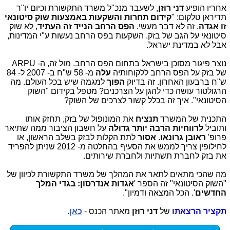
אחריו הופיע
דני רוזן
, לשעבר מנכ"ל משרד התקשורת וכיום יו"ר
תדיראן טלקום: "
קידום תחרות והשקעות באמצעות שוק סיטונאי
זו אגדה
.
זה לא דבר מעשי.
הפס הרחב הנייד
זה העתיד
, לא שוק
סיטונאי על הגב של בזק. השקעות בפס הרחב נעשות ע"י המדינות,
אבל לא במדינת ישראל.
נוצר פיגור מסוכן בישראל בתחום הפס הרחב. מול זה, ה- ARPU
של בזק על הפס הרחב ללקוחותיה
עלה
מ- 58 ש"ח ב- 2007 ל- 84
ש"ח ברבעון האחרון. זה בדיוק
הפוך
למגמה שיש בכל העולם. מה
הרגולטור עושה כדי להגן על הצרכנים? מטפל בקידום "השוק
הסיטונאי". איך זה בכלל קשור לצרכים של השוק?
התכנית של המשרד
תנציח
את המונופול של בזק, תחזק אותו
ותוביל
לרווחיות הרבה יותר גדולה
על חשבון הציבור ממה שתיאר
פרופ'
ראובן גרונאו
.
אסור
לתת הקלות לבזק בשלב הראשון, או
לחילופין צריך לממש את הסעיף בהחלטה מ- 2012 שניתן להפריד
את בזק לחברת תשתיות ולחברת שירותים.
מה שהכי מתאים לתאר את המהלך של משרד התקשורת לכיוון של
"השוק הסיטונאי" זה הספר '
אגדות אנדרסון: בגדי המלך
החדשים
'. הכל המצאה ודמיון".
תקציר הרצאתו
של
דני רוזן
מאתר הכנס -
כאן
.