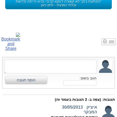
"הפתעת בזק" לא קשורה דווקא לביבי והיא הייתה נדרשת
ובלתי נמנעת - לחץ כאן