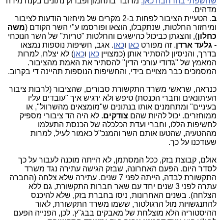
שחשפתי בהרחבה כאן.
מדובר בתחמון ופברוק נתונים בקנה מידה
מדהים.
ב
. הטעיית הציבור לפחות ב-2 מקרים של מיחזור הודעות לציבור
ומיחזור החלטות, שנתקבלו, הוצאו ופורסמו ע"י השר הקודם (
משה
כחלון
), והצגתן כביכול כהישגים והחלטות "טריות" של השר הנוכחי
-
גלעד ארדן
. זה מפורט
כאן
ו
כאן
. אגב, חשיפות נוספות נמצאו
בדרך, והניסיון להסתיר אותן (כמצויין
כאן
ו
כאן
) לא יצלח, למרות
המאמץ של "גדודי עורכי הדין" להסתיר את האמת מהציבור.
המסמכים כבר מצויים בידי, והחשיפות הנוספות תהיינה די בקרוב.
כנראה, שראשי משרד התקשורת סבורים, שהציבור (לרבות ציבור
העיתונאים וחברי הכנסת) טיפש ולא ירגיש איך "עובדים עליו
בעיניים" ומתחמנים אותו בנתונים ש"מומצאים מהשרוול", או
ממוחזרים. יכול להיות שהם
צודקים
. לא היה הד ציבורי מספיק
לחשיפות הללו, וחברי ועדת הכלכלה של הכנסת התעלמו
מההטעיה, שהטעו אותם השר והמנכ"ל כאמור לעיל, למרות
שעודכנו על כך.
אולם, קבוצת בזק, ככל המסתמן, לא הייתה מוכנה לעבור על כך
לסדר היום. הפעם האחרונה, שבזק הגישה עתירה נגד משרד
התקשורת לבדה, הייתה לפני 7 שנים. עתירה שלא צלחה (החברה
עתרה לפני 3 שנים יחד עם שאר חברות התקשורת, גם ללא
הצלחה). בשנים האחרונות, ניסו בחברת בזק, שלא להיכנס
להתנגשויות מול הרגולטור, ששמו משרד התקשורת, לאור
ההיסטוריה הלא מוצלחת של מאבקים בבג"ץ. לכן, הפנייה הפעם