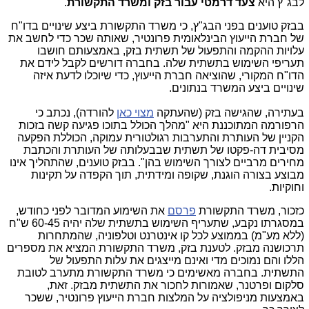
לבג"ץ היא
צעד דרמטי עבור בזק ומשרד התקשורת
.
בבזק טוענים בפני הבג"ץ, כי משרד התקשורת ביצע שינויים בדו"ח
של חברת הייעוץ הבינלאומית פרונטיר, שאותה שכר כדי לחשב את
עלויות ההקמה והתפעול של תשתית בזק, באמצעותם חושבו
תעריפי השימוש בתשתית שלה. בחברה דורשים לקבל לידם את
הדו"ח המקורי, שהוציאה חברת הייעוץ, כדי שיוכלו לדעת איזה
שינויים ביצע המשרד בנתונים.
בעתירה, שהגישה בזק (שהעתקה
מצוי כאן
להורדה), נכתב כי
הרפורמה המתוכננת היא "מהלך הכולל בתוכו פגיעה קשה בזכות
הקניין של העותרת והתערבות רגולטורית עמוקה, הכוללת הפקעה
מסיבית דה-פקטו של תשתית שבבעלותה של העותרת והכתבת
מחירים מרביים לצורך השימוש בהן". בבזק טוענים, שהתהליך אינו
מבוצע בצורה הוגנת, שקופה ומידתית, תוך הקפדה על תקינות
וחוקיות.
כזכור, משרד התקשורת
פרסם
את השימוע המדובר לפני כחודש,
במסגרתו נקבע, שתעריף השימוש בתשתית שלה יהיה 60-45 ש"ח
(ללא מע"מ) בממוצע לכל קו אינטרנט וטלפוניה, שהמתחרות
תרכושנה מבזק. לטענת בזק, משרד התקשורת המציא את מספרים
הללו והם נמוכים מדי ואינם מייצגים את עלות התפעול של
התשתית. בחברה מאשימים כי משרד התקשורת מתערב לטובת
סלקום ופרטנר, שאמורות לחכור את התשתית מבזק. זאת,
באמצעות מניפולציה על המלצות חברת הייעוץ פרונטיר, ששכר