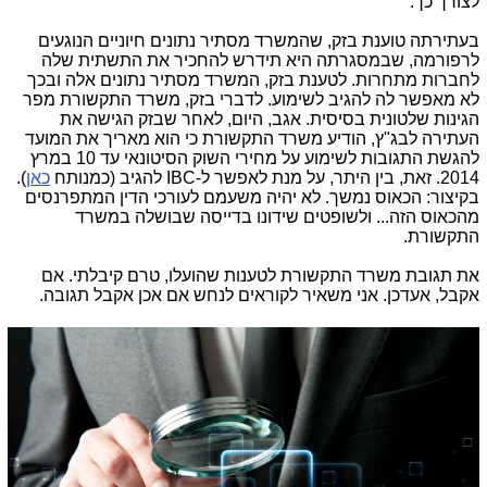
לצורך כך.
בעתירתה טוענת בזק, שהמשרד מסתיר נתונים חיוניים הנוגעים
לרפורמה, שבמסגרתה היא תידרש להחכיר את התשתית שלה
לחברות מתחרות. לטענת בזק, המשרד מסתיר נתונים אלה ובכך
לא מאפשר לה להגיב לשימוע. לדברי בזק, משרד התקשורת מפר
הגינות שלטונית בסיסית. אגב, היום, לאחר שבזק הגישה את
העתירה לבג"ץ, הודיע משרד התקשורת כי הוא מאריך את המועד
להגשת התגובות לשימוע על מחירי השוק הסיטונאי עד 10 במרץ
2014. זאת, בין היתר, על מנת לאפשר ל-IBC להגיב (כמנותח
כאן
).
בקיצור: הכאוס נמשך. לא יהיה משעמם לעורכי הדין המתפרנסים
מהכאוס הזה... ולשופטים שידונו בדייסה שבושלה במשרד
התקשורת.
את תגובת משרד התקשורת לטענות שהועלו, טרם קיבלתי. אם
אקבל, אעדכן. אני משאיר לקוראים לנחש אם אכן אקבל תגובה.