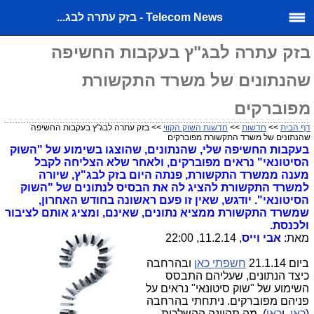
Telecom News - בזק עתרה לבג...
בזק עתרה לבג"ץ בעקבות החשיפה
שהנתונים של משרד התקשורת
מפוברקים
דף הבית
>>
חדשות
>>
חדשות השוק הקווי
>> בזק עתרה לבג"ץ בעקבות החשיפה
שהנתונים של משרד התקשורת מפוברקים
בעקבות החשיפה שלי, שהנתונים, שהוצגו בשימוע של "השוק
הסיטונאי" נראים מפוברקים, ולאחר שלא הצליחה לקבל
מענה ממשרד התקשורת, פנתה היום בזק לבג"ץ, שיורה
למשרד התקשורת להציג לה את הבסיס לנתונים של "השוק
הסיטונאי". יודגש, שאין זו פעם ראשונה בחודש האחרון,
שמשרד התקשורת ממציא נתונים, שאינם, ומציג אותם לציבור
ולכנסת.
מאת:
אבי וייס
, 11.2.14, 22:00
ביום 21.1.14
חשפתי כאן
ובהרחבה
כיצד הנתונים, שעליהם התבסס
השימוע של "שוק סיטונאי" נראים על
פניהם מפוברקים. ניתחתי בהרחבה
(
כאן,
ו
כאן
), מה תהיינה ההשלכות