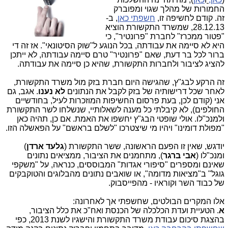
החמורות של מהלך שגוי ומפוברק
זה. קודם לחשיפה זו,
חשפתי כאן
, ב-
28.12.13, שמשרד התקשורת הוציא
"פטור ממכרז" לחברת "פרונטיר", כי
היא לא סיימה את עבודתה, בכל הנוגע ל"שוק הסיטונאי". אז זה די
ברור לכל בר דעת, שאם "פרונטיר" טרם סיימה עבודתה, לא ייתכן
להציג לציבור ולחברות התקשורת, שהיא כן סיימה את עבודתה.
זה הרקע לבג"ץ, שהגישה היום חברת בזק מול משרד התקשורת,
לאחר שכל דרישותיה של בזק לקבל את הנתונים
לא נענו
. אגב, גם
אני (קודם לכן, בעת פרסום החשיפות המוזכרות לעיל, בחודשיים
החולפים), לא קיבלתי כל מענה לשאלותיי, שנשלחו לשר התקשורת
ולמנכ"לו. אולי שופטי הבג"ץ יחשפו את האמת. אם כן, תהיה כאן
"מפולת דומינו" ויהיו מי שיצטרכו "לשלם בראשם" על הפאשלה הזו.
יודגש, שאין זו הפעם הראשונה, ששר התקשורת (
גלעד ארדן
)
ומנכ"לו (
אבי ברגר
), מתחמנים את הציבור, ממציאים נתונים
שאינם ומספרים "סיפורי אגדות" המבוססים, כנראה, על "משקפי
גוגל" ב"מציאות מדומה", או שואבים נתונים מהבלוגים והטוקבקים
של כבוד השר וקוראיו - מהפייסבוק.
אלו המקרים הבולטים, שחשפתי אך לאחרונה:
א
. הטעיית ועדת הכלכלה של הכנסת ואח"כ את כלל הציבור,
בהצגת סיכום עבודת משרד התקשורת והישגיו לשנת 2013, כפי