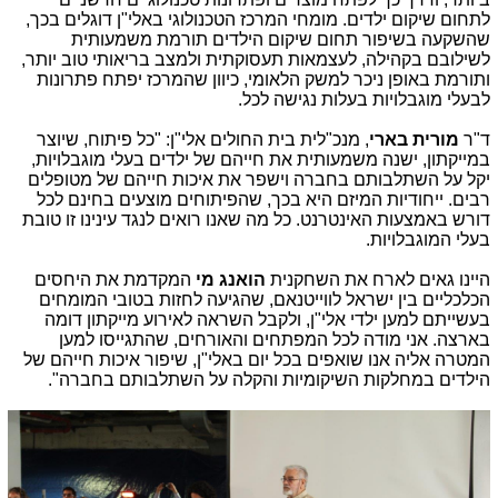
לתחום שיקום ילדים. מומחי המרכז הטכנולוגי באלי"ן דוגלים בכך,
שהשקעה בשיפור תחום שיקום הילדים תורמת משמעותית
לשילובם בקהילה, לעצמאות תעסוקתית ולמצב בריאותי טוב יותר,
ותורמת באופן ניכר למשק הלאומי, כיוון שהמרכז יפתח פתרונות
לבעלי מוגבלויות בעלות נגישה לכל.
ד"ר
מורית בארי
, מנכ"לית בית החולים אלי"ן: "כל פיתוח, שיוצר
במייקתון, ישנה משמעותית את חייהם של ילדים בעלי מוגבלויות,
יקל על השתלבותם בחברה וישפר את איכות חייהם של מטופלים
רבים. ייחודיות המיזם היא בכך, שהפיתוחים מוצעים בחינם לכל
דורש באמצעות האינטרנט. כל מה שאנו רואים לנגד עינינו זו טובת
בעלי המוגבלויות.
היינו גאים לארח את השחקנית
הואנג מי
המקדמת את היחסים
הכלכליים בין ישראל לווייטנאם, שהגיעה לחזות בטובי המומחים
בעשייתם למען ילדי אלי"ן, ולקבל השראה לאירוע מייקתון דומה
בארצה. אני מודה לכל המפתחים והאורחים, שהתגייסו למען
המטרה אליה אנו שואפים בכל יום באלי"ן, שיפור איכות חייהם של
הילדים במחלקות השיקומיות והקלה על השתלבותם בחברה".