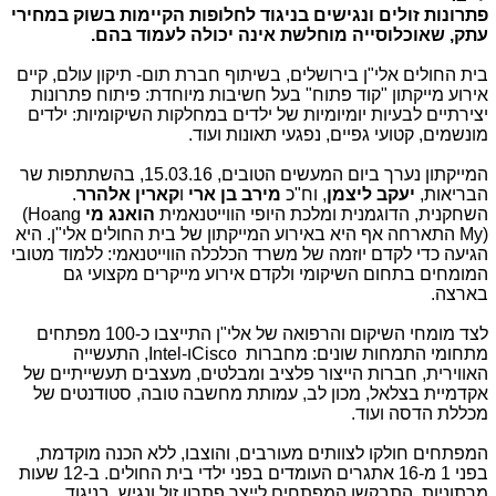
פתרונות זולים ונגישים בניגוד לחלופות הקיימות בשוק במחירי
עתק, שאוכלוסייה מוחלשת אינה יכולה לעמוד בהם.
בית החולים אלי"ן בירושלים, בשיתוף חברת תום- תיקון עולם, קיים
אירוע מייקתון "קוד פתוח" בעל חשיבות מיוחדת: פיתוח פתרונות
יצירתיים לבעיות יומיומיות של ילדים במחלקות השיקומיות: ילדים
מונשמים, קטועי גפיים, נפגעי תאונות ועוד.
המייקתון נערך ביום המעשים הטובים, 15.03.16, בהשתתפות שר
הבריאות,
יעקב ליצמן
, וח"כ
מירב בן ארי
ו
קארין אלהרר
.
השחקנית, הדוגמנית ומלכת היופי הווייטנאמית
הואנג מי
(Hoang
My)
התארחה אף היא באירוע המייקתון של בית החולים אלי"ן. היא
הגיעה כדי לקדם יוזמה של משרד הכלכלה הווייטנאמי: ללמוד מטובי
המומחים בתחום השיקומי ולקדם אירוע מייקרים מקצועי גם
בארצה.
לצד מומחי השיקום והרפואה של אלי"ן התייצבו כ-100 מפתחים
מתחומי התמחות שונים: מחברות
Cisco
ו-
Intel
, התעשייה
האווירית, חברות הייצור פלציב ומבלטים, מעצבים תעשייתיים של
אקדמיית בצלאל, מכון לב, עמותת מחשבה טובה, סטודנטים של
מכללת הדסה ועוד.
המפתחים חולקו לצוותים מעורבים, והוצבו, ללא הכנה מוקדמת,
בפני 1 מ-16 אתגרים העומדים בפני ילדי בית החולים. ב-12 שעות
מרתוניות, התבקשו המפתחים לייצר פתרון זול ונגיש, בניגוד