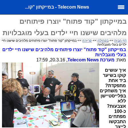
Telecom News - במייקתון "קו...
במייקתון "קוד פתוח" יוצרו פיתוחים
מלהיבים שישנו חיי ילדים בעלי מוגבלויות
דף הבית
>>
בקהילה
>>
קריירה
>> במייקתון "קוד פתוח" יוצרו פיתוחים מלהיבים שישנו חיי
ילדים בעלי מוגבלויות
במייקתון "קוד פתוח" יוצרו פיתוחים מלהיבים שישנו חיי ילדים
בעלי מוגבלויות
מאת:
מערכת
Telecom News
,
20.3.16, 17:59
איך עושים
קוקו בשיער
ביד אחת
מתפקדת?
איך משחקים
בפלייסטיישן
ללא
אצבעות?
כ-100
מפתחים
התבקשו
לייצר