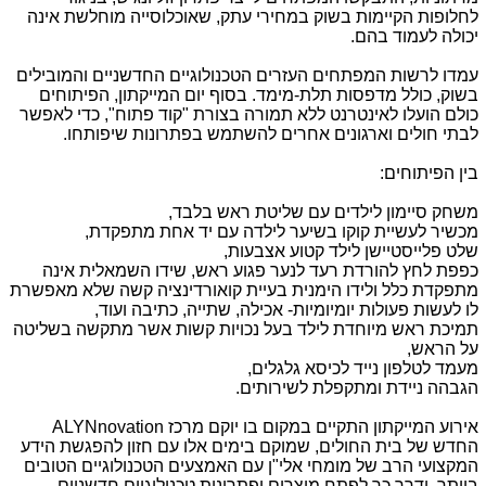
לחלופות הקיימות בשוק במחירי עתק, שאוכלוסייה מוחלשת אינה
יכולה לעמוד בהם.
עמדו לרשות המפתחים העזרים הטכנולוגיים החדשניים והמובילים
בשוק, כולל מדפסות תלת-מימד. בסוף יום המייקתון, הפיתוחים
כולם הועלו לאינטרנט ללא תמורה בצורת "קוד פתוח", כדי לאפשר
לבתי חולים וארגונים אחרים להשתמש בפתרונות שיפותחו.
בין הפיתוחים:
משחק סיימון לילדים עם שליטת ראש בלבד,
מכשיר לעשיית קוקו בשיער לילדה עם יד אחת מתפקדת,
שלט פלייסטיישן לילד קטוע אצבעות,
כפפת לחץ להורדת רעד לנער פגוע ראש, שידו השמאלית אינה
מתפקדת כלל ולידו הימנית בעיית קואורדינציה קשה שלא מאפשרת
לו לעשות פעולות יומיומיות- אכילה, שתייה, כתיבה ועוד,
תמיכת ראש מיוחדת לילד בעל נכויות קשות אשר מתקשה בשליטה
על הראש,
מעמד לטלפון נייד לכיסא גלגלים,
הגבהה ניידת ומתקפלת לשירותים.
אירוע המייקתון התקיים במקום בו יוקם מרכז
ALYNnovation
החדש של בית החולים, שמוקם בימים אלו עם חזון להפגשת הידע
המקצועי הרב של מומחי אלי"ן עם האמצעים הטכנולוגיים הטובים
ביותר, ודרך כך לפתח מוצרים ופתרונות טכנולוגיים חדשניים