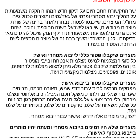
שר התקשורת חתם היום על תיקון חדש המהווה הקלה משמעותית
על תהליך יבוא מסחרי ופרטי של גאד'גטים ומוצרים טכנולוגיים
מחו"ל. המוצרים, שייכנסו לפטור, נבחרו לאחר בחינה של שורת
מוצרים מבוקשים, שיובאו לישראל בשנה החולפת, והוכח, שהם
אינם גורמים להפרעות משמעותיות והיקף הנזק שיכול להיגרם מאי
בדיקתם - קטן. המשרד ימשיך בבחינה של מוצרים נוספים לשם
הרחבת הפטורים בעתיד.
מוצרים שיקבלו פטור כללי לייבוא מסחרי ואישי:
כל סוגי המצלמות למעט מצלמות אבטחה ובייבי מוניטור.
בין המצלמות שיקבלו פטור מלא ניתן למצוא מצלמות לרחפנים,
אופניים, ואופנועים, מצלמות מקצועיות ועוד.
מוצרים שיקבלו פטור בייבוא אישי:
מפסקים חכמים לבית עבור דודי שמש, תאורה חכמה, תריסים,
שערים חשמליים, דלתות, משקל חכם המכיל רכיב אלחוטי ונשלט
מרחוק, כלי רכב צעצוע על גלגלים עם שליטה מרחוק כגון מכוניות
על שלט, משאיות על שלט, טרקטורים על שלט, בולדוזרים על שלט
ועוד.
*יצוין, כי מוצרים אלה ידרשו אישור עבור ייבוא מסחרי.
מוצרים שלא היו זמינים בייבוא מסחרי ומעתה יהיו מותרים
בייבוא בכפוף לאישור: