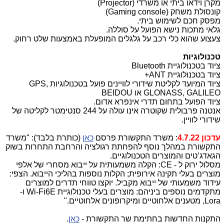
מקרן וידאו ביתי או משרדי (
Projector
)
קונסולת משחק (
Gaming console
)
מפסק חכם לשימוש ביתי.
גלאי מתכות נישא הפועל על סוללה.
צעצוע שהוא כלי רכב על גלגלים המופעלת באמצעות שלט רחוק.
טכנולוגיות
ציוד בטכנולוגיית
Bluetooth
ציוד בטכנולוגיית
ANT
+
ציוד המיועד לקליטת שידורי לוויינים פועל בטכנולוגיות
GPS,
GLONASS, GALILEO
או
BEIDOU
ציוד הפועל בתחום תדרי אינפרא אדום.
אנטנה פרבולית שקוטרה אינו עולה על 244 סנטימטר לקליטה של
שידורי לוויין.
עדכון 4.7.22
: משרד התקשורת פרסם
כאן
(כותרת בלבד): "משרד
התקשורת במהלך נוסף להפחתת רגולציה והרחבת התחרות בשוק
הגאדג’טים והמוצרים הטכנולוגיים.
מסלול ירוק ל - CE: הקלה משמעותית על ייבוא מסחרי של אלפי
מוצרים בעלי תקינה אירופית; הקלות נוספות בהליכי הייבוא. הצפי:
עידוד משמעותי של ייבוא מקביל. יוקצו טווחי תדרים למוצרים
מתקדמים נוספים ביניהם: מוצרים בעלי טכנולוגיית Wi-Fi6E ו-
Lora, מטענים אלחוטיים ומיקרופונים אלחוטיים."
התקנות החדשות בחתימת שר התקשורת -
כאן
.