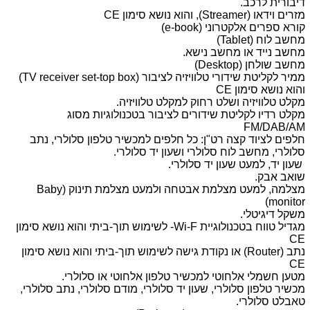
דיבורית לרכב.
מזרים וידאו (
Streamer
), והוא נושא סימון
CE
קורא ספרים אלקטרוני (
e-book
)
מחשב לוח (
Tablet
)
מחשב נייד או מחשב נישא.
מחשב שולחן (
Desktop
)
ממיר לקליטת שידורי טלוויזיה לציבור (
TV receiver set-top box
)
והוא נושא סימון
CE
מקלט טלוויזיה ושלט רחוק למקלט טלוויזיה.
מקלט רדיו לקליטת שידורים לציבור בטכנולוגיות מסוג
FM/DAB/AM
חלפים לציוד קצה רט"ן: כל חלפים למכשיר טלפון סלולרי, נתב
סלולרי, מחשב לוח סלולרי ושעון יד סלולרי.
שעון יד, למעט שעון יד סלולרי.
שואב אבק.
מצלמה, למעט מצלמת אבטחה ולמעט מצלמת תינוק (
Baby
)
monitor
משקל דיגיטלי.
מגדיל טווח בטכנולוגיית
Wi-F
- לשימוש תוך-ביתי והוא נושא סימון
CE
נתב (
Router
) או נקודת גישה לשימוש תוך-ביתי והוא נושא סימון
CE
מטען חשמלי אלחוטי למכשיר טלפון אלחוטי או סלולרי.
מכשיר טלפון סלולרי, שעון יד סלולרי, מודם סלולרי, נתב סלולרי,
טאבלט סלולרי.