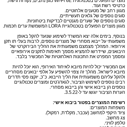
מוצרים הפועלים בטכנולוגית
Wi-Fi 6E
כגון נתבים, נקודות גישה,
כרטיסי רשת ועוד.
מגוון רחב של מטענים אלחוטיים.
סוגים נוספים של גלאים תעשייתיים.
סוגים נוספים של שערים מגנטיים לבדיקות ביטחוניות.
מגוון מוצרים הפועלים בטכנולוגיית
LORA
המשמשת ערים חכמות.
בנוסף, בימים אלה יצא המשרד לשימוע שנועד להקל באופן
משמעותי על ייבוא מסחרי של מוצרים נוספים, לרבות בעלי תו תקן
אירופאי. המהלך מצמצם משמעותית את ההליך הבירוקרטי של
היבואנים, שיידרשו להמציא מסמך תאימות לתקנים אירופאיים
ומסמך המפרט את התכונות האלחוטיות של המכשיר בלבד.
אם המכשיר יכול להיות מיובא לאיחוד האירופי, הוא יוכל להיות
מיובא לישראל. מהלך זה צפוי להשפיע על אלפי יבואנים מסחריים
ולהקל עליהם משמעותית את הליך הייבוא. כ"כ, יוקצו פסי תדרים
רבים נוספים לשימוש הציבור, לגאדג'טים ומוצרים טכנולוגיים
נוספים הן בייבוא אישי והן בייבוא מסחרי.
הערות הציבור יוגשו עד ל-3.5.22.
רשימת המוצרים בפטור ביבוא אישי:
משפחות המוצרים:
ציוד היקפי למחשב (עכבר, מקלדת, רמקול).
צג מחשב.
טלפון לוויני.