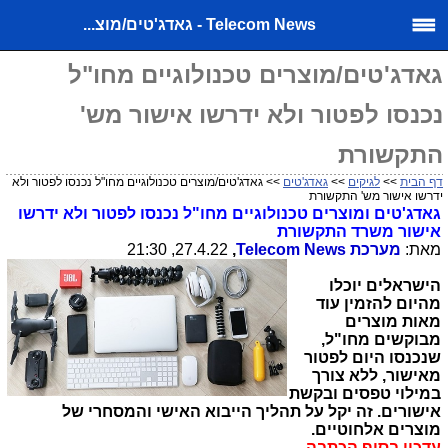
Telecom News - גאדג'טים/מוצ...
גאדג'טים/מוצרים טכנולוגיים מחו"ל
נכנסו לפטור ולא ידרשו אישור מש'
התקשורת
דף הבית
>>
לגיקים
>>
גאדג'טים
>> גאדג'טים/מוצרים טכנולוגיים מחו"ל נכנסו לפטור ולא
ידרשו אישור מש' התקשורת
גאדג'טים ומוצרים טכנולוגיים מחו"ל נכנסו לפטור ולא ידרשו
אישור משרד התקשורת
מאת:
מערכת
Telecom News
,
27.4.22, 21:30
הישראלים יוכלו
מהיום להזמין עוד
מאות מוצרים
מבוקשים מחו"ל,
שנכנסו היום לפטור
מאישור, ללא צורך
במילוי טפסים ובקשת
אישורים. זה יקל על תהליך הייבוא האישי והמסחרי של
מוצרים אלחוטיים.
עדכון בסוף הכתבה.