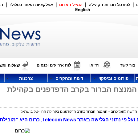
|
|
|
|
לפורטל חברות הקהילה
המייל האדום
אפלקציות האתר בסלולר
הר
English
צור קשר
וידיאו
לוח אירועים וכנסים
שאלות ותשו
פורומים וביטקוין
דעות ומחקרים
צרכנות
 המנצח הברור בקרב הדפדפנים בקהילת
חדשה לגוגל כרום - המנצח הברור בקרב הדפדפנים בקהילת ההיי-טק בישראל
גוגל שיחררה גרסה חדשה לדפדפן כרום ועל פי נתוני הגלישה באתר Telecom News, 