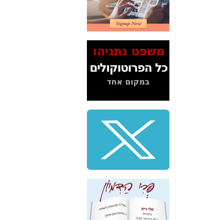
2" על תעלולי השר
משה כחלון -
כאן
המשך חשיפת הבלוף
ששמו "מהפיכת
הסלולר" ואיך מסרסים
את הנתונים לציבור -
כאן
סיכום ביקור בסיליקון
ואלי - למה 3 הגדולות
משקיעות ומפתחות
באותם תחומים -
כאן
שלמה פילבר (עד
לאחרונה מנכ"ל משרד
התקשורת) - עד
מדינה? הצחקתם
אותי! -
כאן
"יש אפליה בחקירה"?
חשיפה: למה השר
משה כחלון לא נחקר
עד היום? -
כאן