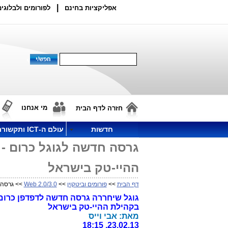
|
אפליקציות בחינם
לפורומים ולבלוגים
מי אנחנו
חזרה לדף הבית
חדשות
עולם ה-ICT ותקשורת
גרסה חדשה לגוגל כרום -
ההיי-טק בישראל
דף הבית
>>
פורומים וביטקוין
>>
Web 2.0/3.0
>> גרסה 
בקהילת ההיי-טק בישראל
מאת: אבי וייס
23.02.13, 18:15