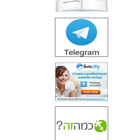
חשיפת חשד לשחיתות
הדומה לזו של "תיק
4000" אך בתחום
הסלולר -
כאן
חשיפת מה שלא
רוצים שתדעו בעניין
פריסת אנלימיטד
(בניחוח בלתי נסבל) -
כאן
חשיפה: איוב קרא
אישר לקבוצת סלקום
בדיוק מה שביבי אישר
ל-Yes ולבזק -
כאן
האם השר איוב קרא
היה צריך בכלל לחתום
על האישור, שנתן
לקבוצת סלקום? -
כאן
האם ביבי וקרא קבלו
בכלל תמורה עבור
ההטבות הרגולטוריות