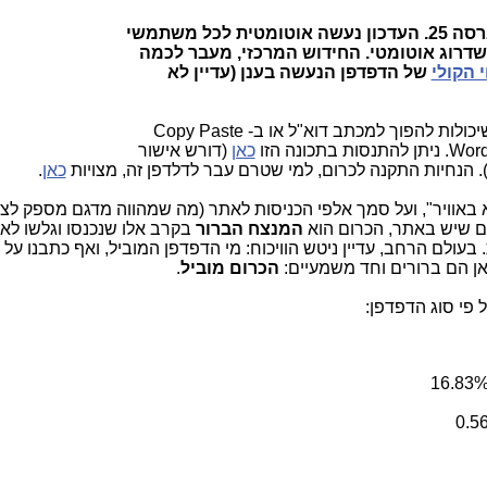
לגרסה 25. העדכון נעשה אוטומטית לכל משתמשי
דרוג אוטומטי. החידוש המרכזי, מעבר לכמה
י הקולי
של הדפדפן הנעשה בענן (עדיין לא
בתכונת הזיהוי הקולי ניתן להקליט הודעות שיכולות להפוך למכתב דוא"ל או ב- Copy Paste
כאן
(דורש אישור
. הנחיות התקנה לכרום, למי שטרם עבר לדלדפן זה, מצויות
כאן
.
ע שאתר Telecom News "נמצא באוויר", ועל סמך אלפי הכניסות לאתר (מה שמהווה מדגם מספק לצ
נים שיש באתר, הכרום הוא
המנצח הברור
בקרב אלו שנכנסו וגלשו לא
עולם הרחב, עדיין ניטש הוויכוח: מי הדפדפן המוביל, ואף כתבנו על 
אן הם ברורים וחד משמעיים:
הכרום מוביל
.