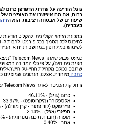
גוגל הודיעה על שדרוג הדפדפן כרום
כרום, אם הם איפשרו את האופציה של ש
שיפורים של אבטחה ויציבות, הוא ה
זיהו
בעברית).
להיכנס לכל מסמך בכל פורמט, לרבות ל- Word. ניתן להתנסות בתכונה הזו
לשימוש במיקרופון במחשב הנייח או הנייד)
כמעט שבו
הצגת ניתוחים), על פי כלי המדידה המצוי
שרובם ככולם מקהילת ההיי-טק הישראלית. ב
כתבה
מיוחדת. אצלנו, הנתונים שמוצגים כ
זו חלוקת הכניסה לאתר Telecom News על פי סוג הדפדפן:
כרום (גוגל) - 46.11%
אקספלורר (מיקרוסופט) - 33.97%
פיירפוקס (קוד פתוח - קרן מוזילה) - 16.83%
ספארי (אפל) - 2.14%
אופרה (חברת תוכנה מנורווגיה) - 0.56%
אחר - 0.40%