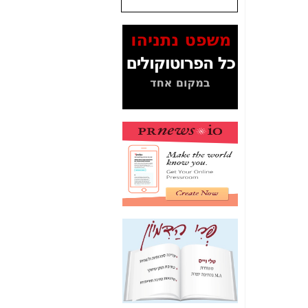
שנתנו לסלקום? -
כאן
המסמכים בנושא בזק-
Yes (תיק 4000)
מוכיחים "תפירת תיק"
לאיש הלא נכון! -
כאן
עובדות ומסמכים
המוסתרים מהציבור:
האם ביבי כשר
תקשורת עזר לקב'
בזק? -
כאן
מה מקור ה-Fake
News שהביא לתפירת
תיק לביבי והעלמת
החשודים הנכונים -
כאן
אחת הרגליים של "תיק
4000 התפור"
התמוטטה היום
בניצחון (כפול) של בזק
-
כאן
איך כתבות מפנקות