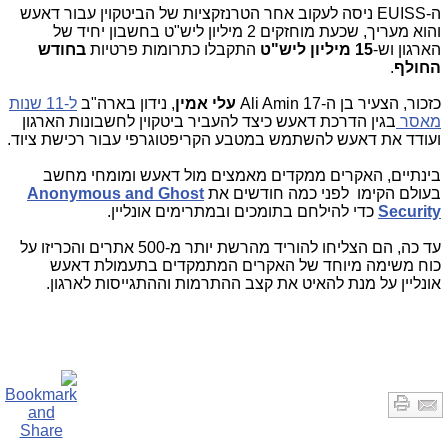
ה-
EUISS
ניסה לעקוב אחר הטרנזקציות של הביטקוין עבור דאעש
והוא מעריך, שכעת מוחזקים 2 מיליון ליש"ט בחשבון יחיד של
הארגון וש-
15 מיליון ליש"ט
התקבלו כתרומות פרטיות
בחודש
החולף
.
כזכור, הצעיר בן ה-17
Ali Amin
עלי אמין
, נידון בארה"ב
ל-11 שנות
מאסר
בגין הדרכת דאעש כיצד להעביר ביטקוין לחשבונות הארגון
ועודד את דאעש להשתמש במטבע הקריפטוגרפי עבור רכישת ציוד.
בינתיים, האקרים ממקדים מאמצים מול דאעש ומומחי מחשב
בעולם הקימו לפני כמה חודשים את
Anonymous and Ghost
Security
כדי להילחם בתומכים ובמתרימים אונליין.
עד כה, הם הצליחו להוריד מהרשת יותר מ-500 אתרים והכריזו על
כוח משימה מיוחד של האקרים המתמקדים בתעמולת דאעש
אונליין על מנת להאיט את קצב ההתרמות וההתגייסות לארגון.