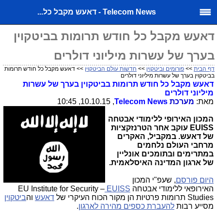
Telecom News - דאעש מקבל כל...
דאעש מקבל כל חודש תרומות בביטקוין
בערך של עשרות מיליוני דולרים
דף הבית
>>
פורומים וביטקוין
>>
חדשות עולם הביטקוין
>> דאעש מקבל כל חודש תרומות
בביטקוין בערך של עשרות מיליוני דולרים
דאעש מקבל כל חודש תרומות בביטקוין בערך של עשרות
מיליוני דולרים
מאת:
מערכת
Telecom News
, 10.10.15, 10:45
המכון האירופי ללימודי אבטחה
EUISS
עוקב אחר הטרנזקציות
של דאעש. במקביל, האקרים
מרחבי העולם נלחמים
במתרימים ובתומכים אונליין
של ארגון המדינה האיסלאמית.
היום פורסם
, שעפ"י המכון
האירופאי ללימודי אבטחה
EUISS
–
EU Institute for Security
Studies
תרומות פרטיות הן מקור הכוח העיקרי של
דאעש
וה
ביטקוין
מסייע רבות
להעברת כספים מהירה לארגון
.