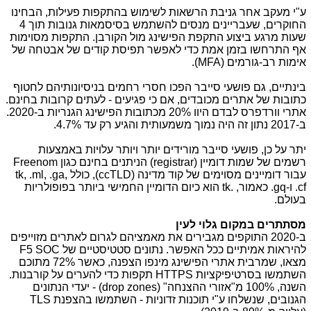
ע"י מעקב אחר גניבת הרשאות לשימוש בהתקפות פעילות, הבחינו
החוקרים, שעבריינים מנסים להשתמש בסיסמאות גנובות תוך 4
שעות מרגע ביצוע התקפת הפישינג מול הקורבן. התקפות מסוימות
אף התרחשו בזמן אמת כדי לאפשר תפיסת קודים של אבטחה של
אימות רב-גורמים (
MFA
).
בינתיים, גם פושעי סייבר הפכו חסרי רחמים בניסיונותיהם לחטוף
כתובות של אתרים מכובדים, אם כי פגיעים - לעתים קרובות בחינם.
אתרי וורדפרס לבדם היוו 20% מכתובות הפישינג הגנריות ב-2020.
ב-2017 נתון זה היה נמוך משמעותית והגיע רק עד 4.7%.
יתר על כן, פושעי סייבר מורידים יותר ויותר עלויות באמצעות
רשמים של שמות דומיין (
registrar
) הניתנים בחינם כגון
Freenom
עבור דומיינים מסוימים של קוד מדינה (
ccTLD
), כולל
tk, .ml, .ga,
.cf
ו-
gq
. כאמור, .
tk
הוא כיום הדומיין החמישי ביותר בפופולריות
בעולם.
מסתתרים במקום גלוי לעין
ב
-
2020 התוקפים מגבירים את מאמציהם לגרום לאתרים מזוייפים
להיראות אמיתיים ככל האפשר. נתונים סטטיסטיים של
F5 SOC
מצאו, שמרבית אתרי הפישינג מינפו הצפנה, כאשר 72% מתוכם
השתמשו בסרטיפיקציות
HTTPS
תקפות כדי להערים על קורבנות.
השנה, 100% מ"אזורי ההצנחה" (
drop zones
) - יעדי הנתונים
הגנובים, שנשלחו ע"י תוכנות זדוניות - השתמשו בהצפנת
TLS