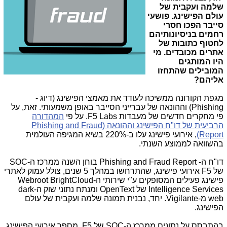
שלמה ועקבית של
עולם הפישינג. פושעי
סייבר הפכו חסרי
רחמים בניסיונותיהם
לחטוף כתובות של
אתרים מכובדים.
מי
היו המותגים
המובילים שהתחזו
אליהם?
מגפת הקורונה ממשיכה לעודד את מאמצי הפישינג (דיוג -
Phishing
) וההונאה של עברייני הסייבר באופן משמעותי. זאת, על
פי מחקרים חדשים של מעבדות
F5 Labs
. על פי
המהדורה
הרביעית של דו"ח הפישינג וההונאה (
Phishing and Fraud
Report
)
, אירועי פישינג עלו ב-220% בשיא המגיפה העולמית
בהשוואה לממוצע השנתי.
דו"ח ה-
Phishing and Fraud Report
בוחן השנה ממרכז ה-
SOC
של
F5
אירועי פישינג, שהתרחשו במהלך 5 שנים, צולל עמוק לאתרי
פישינג פעילים המסופקים ע"י שירותי ה-
Webroot BrightCloud
Intelligence Services
של
OpenText
ומנתח נתוני שוק ה-
dark
web
מ-
Vigilante
. יחד, נבנית תמונה שלמה ועקבית של עולם
הפישינג.
בהתבסס על נתונים ממרכז ה-
SOC
של
F5
, מספר אירועי הפישינג