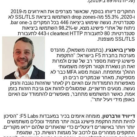
(עלייה מ-89% ב-2019).
החוקרים דיווחו בנוסף, שכאשר מצרפים את האירועים מ-2019
ו-2020, 55.3% מה-
drop zones
השתמשו ביציאת
SSL/TLS
לא
סטנדרטית. נעשה שימוש ביציאה 446 בכל המקרים ב-
bar one
.
ניתוח של אתרי פישינג מצא, ש-98.2% השתמשו ביציאות
סטנדרטיות: 80 לתעבורת
cleartext HTTP
ו-443 לתעבורת
SSL/TLS
מוצפנת.
סורין בויאנגיו
, (בתמונה משמאל), מהנדס
מערכות בחברת
F5
בישראל: "התקפות
פישינג קיימות מספר רב של שנים ולמרות
זאת הן נשארת וקטור תקיפה משמעותי
ההולך ומתפתח. הגנות מסוג
MFA
כבר לא
מספיקות, מאחר שבמקרים רבים הן
מאפשרות התמודדות עם האיום רק לאחר שהזהות נגנבה והנזק
נעשה. מנועים חדשניים, שמסוגלים לזהות אם גניבת הזהות בזמן
אמת, כאשר המשתמש מתחבר, מאפשרים להתמודד עם האיום
באופן מידי ויעיל יותר".
דייוויד וורברטון
, מומחה איומים בכיר במעבדות
F5 Labs
: "הסיכון
להיות תחת התקפת פישינג גבוה יותר מתמיד ונוכלים משתמשים
יותר ויותר באישורים דיגיטליים כדי שהאתרים שלהם ייראו מקוריים.
התוקפים ממהרים גם לרכוב על מגמות רגשיות. כך, שמגפת