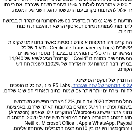
ב-2020 אמור כעת לעלות ב-15% לעומת השנה שעברה, אם כי נתון
זה עלול להשתנות בקרוב עם התפשטות הגל השני של המגפה.
הודעות פישינג נמסרות בדוא"ל בנושא הקורונה ומתמקדות בבקשה
לתרומות לעמותות מזויפות, איסוף הרשאות והעברת תוכנות
זדוניות.
החוקרים זיהו התקפות אופורטוניסטיות כאשר בחנו יומני שקיפות
אישורים (
Certificate Transparency Logs
- תיעוד של כל
האישורים הדיגיטליים המהימנים בציבור). מספר האישורים
המשתמשים במונחים "
Covid
" ו"קורונה" הגיע לשיא של 14,940
במרץ, דבר המהווה עלייה אדירה של 1102% לעומת החודש
הקודם.
הדומיין של תוקפי הפישינג
על פי המחקר של שנה שעברה
,
F5 Labs
ציינו, שנוכלים הופכים
להיות יצירתיים יותר ויותר עם שמות וכתובות אתרי הפישינג שלהם.
החל מתחילת 2020 עד היום, 52% מאתרי הפישינג השתמשו
בשמות ופרטי זיהוי של מותגים בכתובות האתר שלהם. באמצעות
נתוני אתרי פישינג מ-
Webroot
החוקרים גילו, שאמזון (
Amazon
)
הוא המותג המטורגט ביותר במחצית השנייה של 2020. המותגים
Netflix
,
Microsoft Office
,
Apple WhatsApp
,
Paypal
ו-
Instagram
היו גם בין 10המותגים המובילים שהתחזו אליהם.