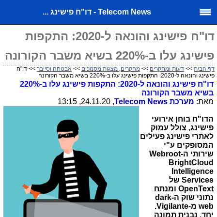
Telecom News - דו"ח פישינג ...
דו"ח פישינג והונאה ל-2020: התקפות
פישינג עלו ב-220% בשיא משבר הקורונה
דף הבית
>>
דעות ומחקרים
>>
מחקרים, מצגות מסמכים
>>
אבטחה וסייבר
>> דו"ח
פישינג והונאה ל-2020: התקפות פישינג עלו ב-220% בשיא משבר הקורונה
דו"ח פישינג והונאה ל-2020: התקפות פישינג עלו ב-220%
בשיא משבר הקורונה
מאת:
מערכת
Telecom News
,
24.11.20, 13:15
הדו"ח בוחן אירועי
פישינג, צולל עמוק
לאתרי פישינג פעילים
המסופקים ע"י
שירותי ה-
Webroot
BrightCloud
Intelligence
Services
של
OpenText
ומנתח
נתוני שוק ה-
dark
web
מ-
Vigilante
.
יחד, נבנית תמונה