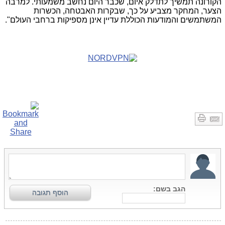
הקורונה תמשיך לתדלק איום, שכבר היום נחשב משמעותי. למרבה
הצער, המחקר מצביע על כך, שבקרות האבטחה, הכשרות
המשתמשים והמודעות הכוללת עדיין אינן מספיקות ברחבי העולם".