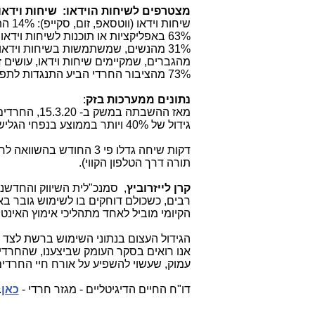
מצטרפים לשיחות הוידאו:
שיחות וידא
שיחות וידאו (ווטסאפ, זום, סקייפ): 14% התחילו להשתמש עכשיו, ו-46% משתמשים יותר מבעבר (בולטות לגילאי 35-50),
63% באפליקציות או תוכנות לשיחות וידאו בימים האלה של הקורונה (בולטות לצעירים בגילאי 20-30),
מהגברים, שמקיימים שיחות וידאו, עושים 
73% מהציבור החרדי הביע התנגדות לתפילה במניין וירטואלי (כאשר 10 אנשים מחוברים דיגיטלית).
נתונים ממערכות בזק
:
מאז ההשבתה במשק ב- 15.3.20, החרדים מהווים 8% מהמצטרפים החדשים לאינטרנט של בזק, פי 3 מבתקופה רגילה,
גידול של 40% ויותר בממוצע בנפחי הגלישה בערים חרדיות בתקופת הקורונה,
דקות שיחה גדלו פי 3 הח
תורה דרך הטלפון הקווי).
קרן לייזרוביץ
, סמנכ"לית השיווק והחדשנות
רבים, כשכולם דוחקים בו לשימוש גובר בא
הקיומי מוביל לאחד מתהליכי אימוץ האינטר
הגידול העצום בנתוני השימוש ברשת לצד 
אנו רואים בסקר העומק שביצענו, שהחרדים
עמוק, שעשוי להשפיע על אורח חיי החרדים
דו"ח החיים הדיגיטליים - מגזר חרדי -
כאן
.