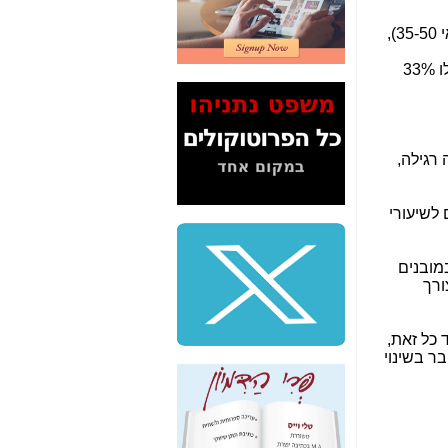
2" על תעלולי השר
משה כחלון -
כאן
31% מהנשים, שמשתמשות בשיחות וידאו, דיווחו, שהן עושות זאת כפגישות עבודה (לעומת 16% מהגברים), ואילו 33%
המשך חשיפת הבלוף
ששמו "מהפיכת
הסלולר" ואיך מסרסים
את הנתונים לציבור -
כאן
סיכום ביקור בסיליקון
ואלי - למה 3 הגדולות
ם לשיעורי
משקיעות ומפתחות
באותם תחומים -
כאן
במובנים
שלמה פילבר (עד
ורך
לאחרונה מנכ"ל משרד
התקשורת) - עד
מדינה? הצחקתם
 כל זאת,
אותי! -
כאן
ר בשינוי
"יש אפליה בחקירה"?
חשיפה: למה השר
משה כחלון לא נחקר
עד היום? -
כאן