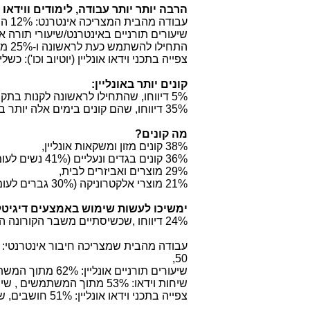
הרבה יותר יותר עבודה, לימודים ווידאו א
עבודה מהבית המצריכה אינטרנט: 12% התחילו להשתמש לראשונה, ו-28% משתמשים יותר מבעבר (נשים יותר מגברים),
התחילו להשתמש כעת לראשונה ו-25% משתמשים יותר מבעבר,
צפייה בתכני וידאו אונליין (יוטיוב וכו'): 
קונים יותר באונליין:
5% דיווחו, שהתחילו לראשונה לקנות בתקופה זו (יותר נשים).
35% דיווחו, שהם קונים בימים אלה יותר באינטרנט בהשוואה לעבר (40% נשים לעומת 29% גברים).
מה קונים?
38% קונים מזון ומשקאות אונליין,
36% קונים בגדים ונעליים (41% נשים לעומת 31% גברים),
29% מוצרים ואביזרים לבית,
21% מוצרי אלקטרוניקה (30% גברים לעומת 12% נשים).
ימשיכו לעשות שימוש באמצעים דיגיטל
24% דיווחו ,שכשיסתיים משבר הקורונה הם מעריכים, שימשיכו לקנות באינטרנט,
50,
שיעורים תורניים אונליין: 62% מתוך המשתמשים חושבים, שימשיכו להשתמש (מהווים 19% מכלל המדגם).
שיחות וידאו: 53% מתוך המשתמשים , שימשיכו להשתמש (מהווים 32% מכלל המדגם).
צפייה בתכני וידאו אונליין: 51% חושבים, שימשיכו להשתמש (מהווים 16% מכלל המדגם).