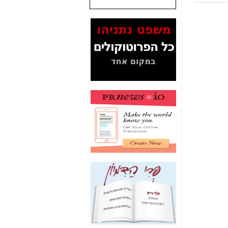
שנתנו לסלקום? -
כאן
המסמכים בנושא בזק-
Yes (תיק 4000)
מוכיחים "תפירת תיק"
לאיש הלא נכון! -
כאן
עובדות ומסמכים
המוסתרים מהציבור:
האם ביבי כשר
תקשורת עזר לקב'
בזק? -
כאן
מה מקור ה-Fake
News שהביא לתפירת
תיק לביבי והעלמת
החשודים הנכונים -
כאן
אחת הרגליים של "תיק
4000 התפור"
התמוטטה היום
בניצחון (כפול) של בזק
-
כאן
איך כתבות מפנקות