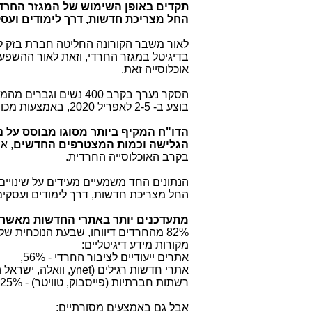
תקדים באופן השימוש של המגזר החרדי 
החל מצריכת חדשות, דרך לימודים ועסק
לאור משבר הקורונה החליטה חברת בזק לי
בדיגיטל במגזר החרדי, וזאת לאור ההשפע
אוכלוסייה זאת.
בוצע ב- 2-5 לאפריל 2020, באמצעות מכון המחקר
הדו"ח המקיף ביותר מסוגו מבוסס על נת
הגלישה וכמות המצטרפים החדשים
, א
בקרב האוכלוסייה החרדית.
הנתונים החד משמעיים מעידים על שינויים
החל מצריכת חדשות, דרך לימודים ועסקים
מתעדכנים יותר באתרי החדשות מאשר 
82% מהחרדים דיווחו, שבעת הנוכחית
מקורות מידע דיגיטליים:
אתרים ייעודיים לציבור החרדי - 56%,
אתרי חדשות רגילים (
ynet
, וואלה, ישראל היום
רשתות חברתיות (פייסבוק, טוויטר) - 25%,
אבל גם באמצעים מסורתיים: