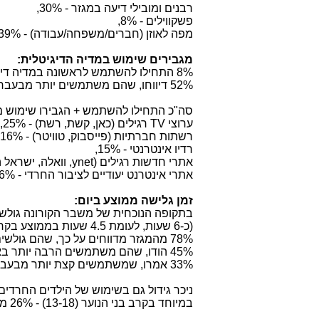
רבנים ומובילי דיעה במגזר - 30%,
פשקווילים - 8%,
מפה לאוזן (חברים/משפחה/עבודה) - 39%.
מגבירים שימוש במדיה הדיגיטלית:
8% התחילו להשתמש לראשונה במדיה דיגיטלית,
52% דיווחו, שהם משתמשים יותר מבעבר מאז הקורונה,
סה"כ התחילו להשתמש + הגבירו שימוש מא
ערוצי
TV
רגילים (כאן, קשת, רשת) - 25%,
רשתות חברתיות (פייסבוק, טוויטר) - 16%,
רדיו אינטרנטי - 15%,
אתרי חדשות רגילים (
ynet
, וואלה, ישראל היום
אתרי אינטרנט יעודיים לציבור החרדי - 36%.
זמן גלישה ממוצע ביום:
(כ-6 שעות, לעומת 4.5 שעות בממוצע בקרב גברים).
78% מהמגזר מדווחים על כך, שהם גולשים בתקופה הזו יותר מבעבר, כאשר:
45% הודו, שהם משתמשים הרבה יותר באינטרנט בימים האלה מבעבר,
33% אמרו, שמשתמשים קצת יותר מבעבר.
ניכר גידול גם בשימוש של הילדים החרדים
במיוחד בקרב בני הנוער (13-18) - 26% מההורים דיווחו, שהילדים בגילאים אלה הגבירו שימושים בתקופה הנוכחית.