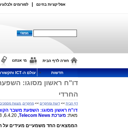
|
אפליקציות בחינם
לפורומים ולבלוגים
מי אנחנו
חזרה לדף הבית
חדשות
עולם ה-ICT ותקשורת
דו"ח ראשון מסוגו: השפעת
החרדי
דף הבית
>>
דעות ומחקרים
>>
מחקרים, מצגות מסמכים
דו"ח ראשון מסוגו: השפעת משבר הקורו
מאת:
מערכת
Telecom News
,
6.4.20, 12:43
הממצאים החד משמעיים מעידים על חדי