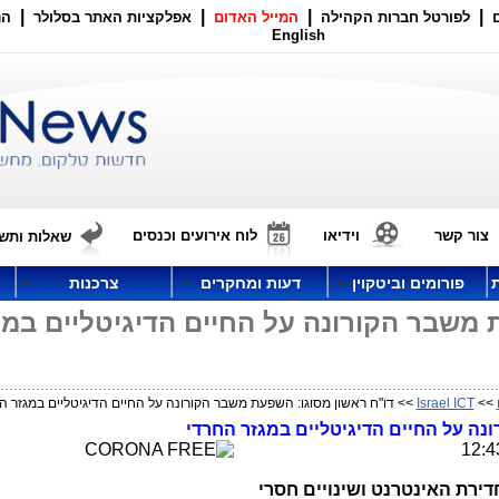
|
|
|
|
לפורטל חברות הקהילה
המייל האדום
אפלקציות האתר בסלולר
הר
English
צור קשר
וידיאו
לוח אירועים וכנסים
שאלות ותשו
פורומים וביטקוין
דעות ומחקרים
צרכנות
 משבר הקורונה על החיים הדיגיטליים במג
>>
Israel ICT
>> דו"ח ראשון מסוגו: השפעת משבר הקורונה על החיים הדיגיטליים במגזר ה
נה על החיים הדיגיטליים במגזר החרדי
רת האינטרנט ושינויים חסרי