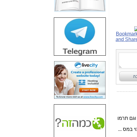
חשיפת חשד לשחיתות
הדומה לזו של "תיק
4000" אך בתחום
הסלולר -
כאן
חשיפת מה שלא
רוצים שתדעו בעניין
פריסת אנלימיטד
(בניחוח בלתי נסבל) -
כאן
חשיפה: איוב קרא
אישר לקבוצת סלקום
בדיוק מה שביבי אישר
ל-Yes ולבזק -
כאן
האם השר איוב קרא
היה צריך בכלל לחתום
על האישור, שנתן
לקבוצת סלקום? -
כאן
האם ביבי וקרא קבלו
בכלל תמורה עבור
ההטבות הרגולטוריות