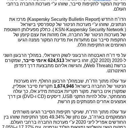
מדינות המקור לתקיפות סייבר, שזוהו ע"י מערכות החברה ברחבי
העולם.
הדו"ח החדש (
Kaspersky Security Bulletin Report
) מרכז את
הנתונים, שזוהו ע"י מערכות הניטור של קספרסקי בישראל
(
Kaspersky Security Network
-
KSN
). כחלק מפעילותן השוטפת
של מערכות הניטור של החברה, אלו מזהות את עצם קיומן של
התקפות סייבר וגם מתעדות את מדינת המקור ממנה הגיעו
האיומים או התקיפות הללו.
על פי דו"ח האבטחה הרבעוני לשוק הישראלי, במהלך הרבעון השני
ל-2020 (
Q2 2020
), זוהו בישראל
624,513 איומי סייבר,
שמקורם
ברשת (
Web Threats
), והגישה אליהם מתבצעת דרך דפדפן
האינטרנט.
עוד עולה מתוך הדו"ח, שבמהלך הרבעון החולף, זיהו מערכות
הניטור של החברה בישראל
1,674,946
תקריות סייבר אופליין,
שמקורן אינו ברשת. מקור תקריות אבטחת מידע אלו, כך עולה
מהמחקר, עלול להיות התקני
USB
, דיסקים (
CD
ו-
DVD
) וכן דרך
אמצעים אחרים המנותקים מן הרשת.
עוד עולה מתוך הדו"ח, שעיקר תקיפות הסייבר הגיעו משרתים
הממוקמים בארה"ב, עם נתון של 49.34% מסך התקיפות שזוהו בין
החודשים אפריל ליוני 2020 ע"י מערכות החברה ברחבי העולם.
במקום השני והשלישי נמצאות הולנד וגרמניה, עם 17.27% ו-7.05%