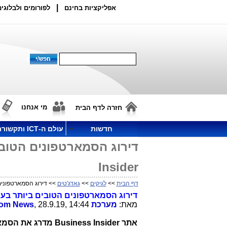
|
אפליקציות בחינם
לפורומים ולבלוגים
מי אנחנו
חזרה לדף הבית
חדשות
עולם ה-ICT ותקשורת
Insider
דף הבית
>>
לגיקים
>>
גאדג'טים
>> דירוג הסמארטפונים הטובים בעו
דירוג הסמארטפונים הטובים ביותר בעולם לספטמבר 2019 עפ
מאת:
מערכת
, 28.9.19, 14:44
com News
אתר usiness Insider