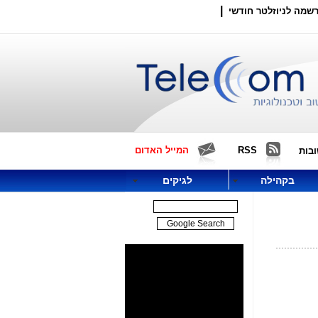
|
שמה לניוזלטר חודשי
RSS
המייל האדום
בות
בקהילה
לגיקים