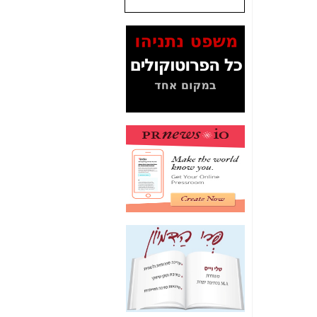
Yes (תיק 4000)
מוכיחים "תפירת תיק"
לאיש הלא נכון! -
כאן
עובדות ומסמכים
המוסתרים מהציבור:
האם ביבי כשר
תקשורת עזר לקב'
בזק? -
כאן
מה מקור ה-Fake
News שהביא לתפירת
תיק לביבי והעלמת
החשודים הנכונים -
כאן
אחת הרגליים של "תיק
4000 התפור"
התמוטטה היום
בניצחון (כפול) של בזק
-
כאן
איך כתבות מפנקות
הפכו לפתע לטובת
הנאה שהיא מיסודות
עבירת השוחד? -
כאן