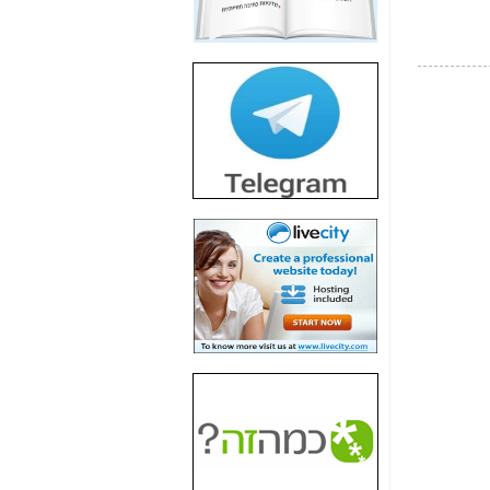
4000" אך בתחום
הסלולר -
כאן
חשיפת מה שלא
רוצים שתדעו בעניין
פריסת אנלימיטד
(בניחוח בלתי נסבל) -
כאן
חשיפה: איוב קרא
אישר לקבוצת סלקום
בדיוק מה שביבי אישר
ל-Yes ולבזק -
כאן
האם השר איוב קרא
היה צריך בכלל לחתום
על האישור, שנתן
לקבוצת סלקום? -
כאן
האם ביבי וקרא קבלו
בכלל תמורה עבור
ההטבות הרגולטוריות
שנתנו לסלקום? -
כאן
המסמכים בנושא בזק-