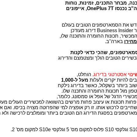
נה, מבחר התכנים, זמינות, נוחות
שימוש ומחיר. לאיזה מקום בדירוג בארה"ב נכנסו OnePlus 7T, אייפונים
דרג כמעט כל חודש את הסמארטפונים הטובים בעולם
אתר Business Insider דירוג מעודכן
כשיר, תכונות החומרה והתוכנה שלו,
מחירו
בארה"ב.
ארטפונים, שהכי כדאי לקנות
כשירים הטובים הולך ומצטמצם והדירוג
ינוי
אסטרטגי בדירוג.
הוחלט,
ים להיות יקרים ולעלות
מעל ל-1,000
וב ביותר בשקלול, כאשר בדירוג נילקח
ון מול תכונות החומרה והתכנה שלו.
מכשירי הדגל של אפל או סמסונג. כלומר,
חייבים לרכוש אותו. זו רק אופציה למי שהפרוטה מצויה בכיסו. ואם אכ
 להוציא הון על סמארטפון, הרי 3 הסמארטפונים בפסגת הדירוג הם הטובים ביותר ומומלצים לרכישה 