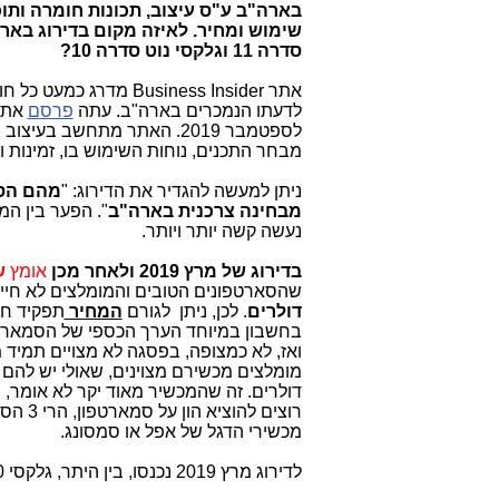
בארה"ב ע"ס עיצוב, תכונות חומרה ותוכ
סדרה 11 וגלקסי נוט סדרה 10?
אתר Business Insider מ
לדעתו הנמכרים בארה"ב. עתה
פרסם
לספטמבר 2019. ה
אתר מתחשב בעיצוב המ
מבחר התכנים, נוחות השימוש בו, זמינות ו
ניתן למעשה להגדיר את הדירוג: "
מהם הסמ
מבחינה צרכנית בארה"ב
". הפער בין המ
נעשה קשה יותר ויותר.
בדירוג של מרץ 2019 ולאחר מכן
אומץ
ש
שהסארטפונים הטובים והמומלצים לא חייב
דולרים
. לכן, ניתן לגורם
המחיר
תפקיד חש
בחשבון במיוחד הערך הכספי של הסמארטפ
ואז, לא כמצופה, בפסגה לא מצויים תמיד 
דולרים. זה שהמכשיר מאוד יקר לא אומר, ש
רוצים
מכשירי הדגל של אפל או סמסונג.
לדירוג מרץ 2019 נכנסו, בין היתר, גלקסי S10 וגלקסי S10 פלוס למקום מס' 5 וגלקסי S10e למקום מס' 2.