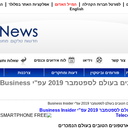
|
|
|
|
לפורטל חברות הקהילה
המייל האדום
אפלקציות האתר בסלולר
הר
English
צור קשר
וידיאו
לוח אירועים וכנסים
שאלות ותשו
פורומים וביטקוין
דעות ומחקרים
צרכנות
דירוג הסמארטפונים הטובים בעולם לספטמבר 2019 עפ"י Business
לם לספטמבר 2019 עפ"י Business Insider
"י Business Insider
Tele
B מדרג את הסמארטפונים הטובים בעולם הנמכרים