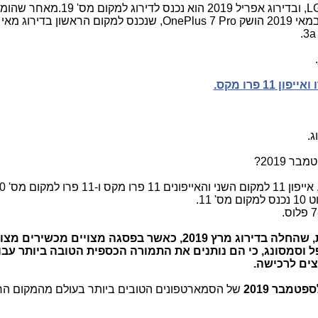
באפריל 2019 החל להימכר בארה"ב LG G8, ובדירוג אפריל 2019 הוא נ
מכשיר דומה זול בהרבה - הגלקסי S10e. במאי 2019 הושק OnePlus 7 Pro, שנכנס למקום הראשון
.
גם החודש (ספטמבר) נמשכה המדיניות, שהחלה בדירוג מרץ 2019, כאשר בפסגה מצויים מכ
 וסמסונג, כי הם נותנים את התמורה הכספית הטובה ביותר עבו
ים לרכישה.
ספטמבר
2019
של הסמארטפונים הטובים ביותר בעולם מהמקום הר