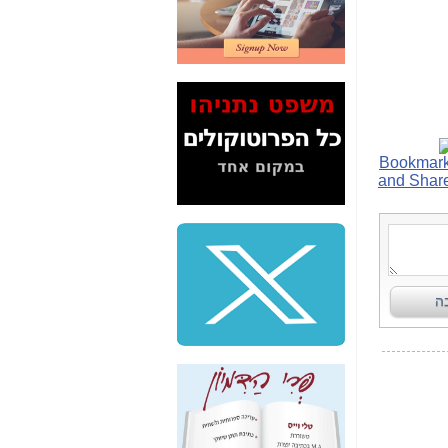
המשך חשיפת הבלוף
ששמו "מהפיכת
הסלולר" ואיך מסרסים
את הנתונים לציבור -
כאן
סיכום ביקור בסיליקון
ואלי - למה 3 הגדולות
משקיעות ומפתחות
באותם תחומים -
כאן
שלמה פילבר (עד
לאחרונה מנכ"ל משרד
התקשורת) - עד
מדינה? הצחקתם
אותי! -
כאן
"יש אפליה בחקירה"?
חשיפה: למה השר
משה כחלון לא נחקר
עד היום? -
כאן
חשיפת חשד לשחיתות
הדומה לזו של "תיק