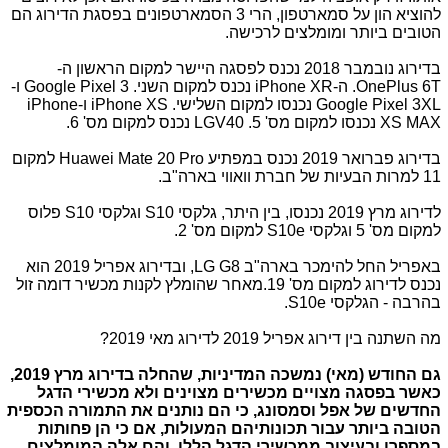
להוציא הון על סמארטפון, הרי 3 הסמארטפונים בפסגת הדירוג הם
הטובים ביותר ומומלצים לרכישה.
בדירוג נובמבר 2018 נכנס
לפסגה היישר למקום הראשון ה-
OnePlus 6T. ה-iPhone XR נכנס למקום השני. Google Pixel 3 ו-
Google Pixel 3XL נכנסו למקום השלישי. iPhone XS ו-iPhone
XS MAX נכנסו למקום מס' 5. LGV40 נכנס למקום מס' 6.
בדירוג פברואר 2019 נכנס במפתיע Huawei Mate 20 Pro למקום
11 למרות הבעיות של חברת וואווי בארה"ב.
לדירוג מרץ 2019 נכנסו, בין היתר, גלקסי S10 וגלקסי S10 פלוס
למקום מס' 5 וגלקסי S10e למקום מס' 2.
באפריל החל להימכר בארה"ב LG G8, ובדירוג אפריל 2019 הוא
נכנס לדירוג למקום מס' 19.מאחר שהומלץ לקנות מכשיר דומה זול
בהרבה - הגלקסי S10e.
מה השתנה בין דירוג אפריל 2019 לדירוג מאי 2019?
גם החודש (מאי) נמשכה המדיניות, שהחלה בדירוג מרץ 2019,
כאשר בפסגה מצויים מכשירים מצוינים ולא מכשירי הדגל
החדשים של אפל וסמסונג, כי הם נותנים את התמורה הכספית
הטובה ביותר עבור תכונותיהם המעולות, אם כי הן פחותות
במספרן ובעיצוב ממכשירי הדגל הללו, והם אלה המומלצים