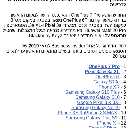
לרכישה.
החודש הושק OnePlus 7 Pro והוא נכנס היישר למקום הראשון
בדירוג כאשר קודמו, OnePlus 6T נשאר בפסגה במקום מס' 3.
למקום השני בפסגה נכנסו מכשירי Pixel 3a ו-3a XL. הסמארטפון
Huawei Mate 20 Pro יצא מהדירוג כנראה בגלל המגבלות, שהטיל
טראמפ
על וואווי. מהדירוג יצא גם Blackberry Key2.
להלן
הדירוג
של אתר Business Insider ל
מאי
2019
של
הסמארטפונים הטובים ביותר בעולם מהמקום הראשון עד למקום
מס' 20:
OnePlus 7 Pro
1 -
Pixel 3a & 3a XL
2 -
OnePlus 6T
3 -
Galaxy S10e
4 -
iPhone XR
5 -
Samsung Galaxy S10 Plus
6 -
Samsung Galaxy S10
7 -
Google Pixel 3 & 3XL
8 -
Samsung Galaxy Note9
9 -
iPhone XS & iPhone XS MAX
10 -
Samsung Galaxy Plus S9
11 -
iPhone X
12 -