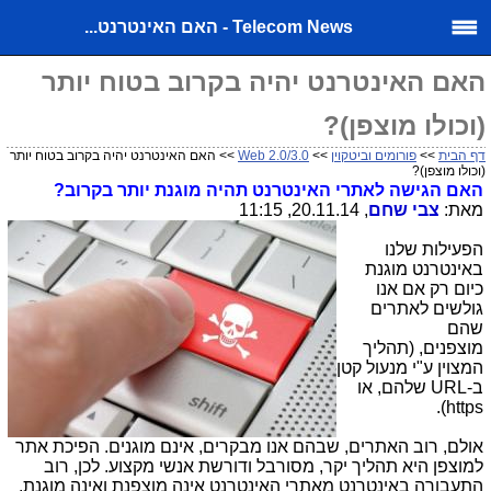
Telecom News - האם האינטרנט...
האם האינטרנט יהיה בקרוב בטוח יותר
(וכולו מוצפן)?
דף הבית
>>
פורומים וביטקוין
>>
Web 2.0/3.0
>> האם האינטרנט יהיה בקרוב בטוח יותר
(וכולו מוצפן)?
האם הגישה לאתרי האינטרנט תהיה מוגנת יותר בקרוב?
מאת:
צבי שחם
, 20.11.14, 11:15
הפעילות שלנו
באינטרנט מוגנת
כיום רק אם אנו
גולשים לאתרים
שהם
מוצפנים, (תהליך
המצוין ע"י מנעול קטן
ב-
URL
שלהם, או
).
https
אולם, רוב האתרים, שבהם אנו מבקרים, אינם מוגנים. הפיכת אתר
למוצפן היא תהליך יקר, מסורבל ודורשת אנשי מקצוע. לכן, רוב
התעבורה באינטרנט מאתרי האינטרנט אינה מוצפנת ואינה מוגנת.