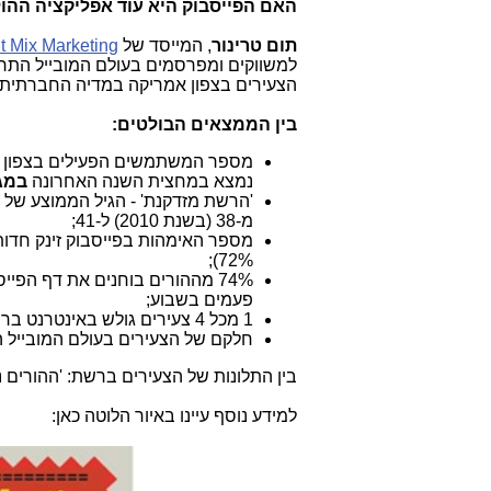
האם הפייסבוק היא עוד אפליקציה ההו
תום טרינור
, המייסד של
t Mix Marketing
למשווקים ומפרסמים בעולם המובייל התר
הצעירים בצפון אמריקה במדיה החברתית.
בין הממצאים הבולטים:
מספר המשתמשים הפעילים בצפון 
נמצא במחצית השנה האחרונה
במג
'הרשת מזדקנת' - הגיל הממוצע של
מ-38 (בשנת 2010) ל-41;
72%);
74% מההורים בוחנים את דף הפי
פעמים בשבוע;
1 מכל 4 צעירים גולש באינטרנט ברשת הסלולרית (1 מכל 7 בקרב המבוגרים) ;
חלקם של הצעירים בעולם המובייל הולך וגדל בהתמדה וכ- 7%
בין התלונות של הצעירים ברשת: 'ההורים נ
למידע נוסף עיינו באיור הלוטה כאן: