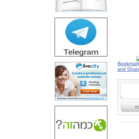
חשיפת חשד לשחיתות
הדומה לזו של "תיק
4000" אך בתחום
הסלולר -
כאן
חשיפת מה שלא
רוצים שתדעו בעניין
פריסת אנלימיטד
(בניחוח בלתי נסבל) -
כאן
חשיפה: איוב קרא
אישר לקבוצת סלקום
בדיוק מה שביבי אישר
ל-Yes ולבזק -
כאן
האם השר איוב קרא
היה צריך בכלל לחתום
על האישור, שנתן
לקבוצת סלקום? -
כאן
האם ביבי וקרא קבלו
בכלל תמורה עבור
ההטבות הרגולטוריות
שנתנו לסלקום? -
כאן