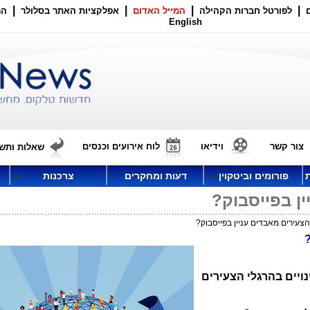
|
|
|
|
לפורטל חברות הקהילה
המייל האדום
אפלקציות האתר בסלולר
הר
English
צור קשר
וידיאו
לוח אירועים וכנסים
שאלות ותשו
פורומים וביטקוין
דעות ומחקרים
צרכנות
ן בפייסבוק?
עירים מאבדים עניין בפייסבוק?
?
יים בהרגלי הצעירים