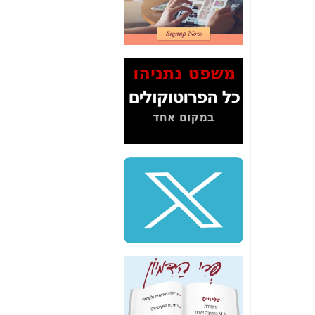
2" על תעלולי השר
משה כחלון -
כאן
המשך חשיפת הבלוף
ששמו "מהפיכת
הסלולר" ואיך מסרסים
את הנתונים לציבור -
כאן
סיכום ביקור בסיליקון
ואלי - למה 3 הגדולות
משקיעות ומפתחות
באותם תחומים -
כאן
שלמה פילבר (עד
לאחרונה מנכ"ל משרד
התקשורת) - עד
מדינה? הצחקתם
אותי! -
כאן
"יש אפליה בחקירה"?
חשיפה: למה השר
משה כחלון לא נחקר
עד היום? -
כאן