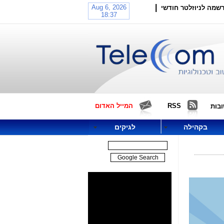
|
שמה לניוזלטר חודשי
RSS
המייל האדום
בות
בקהילה
לגיקים