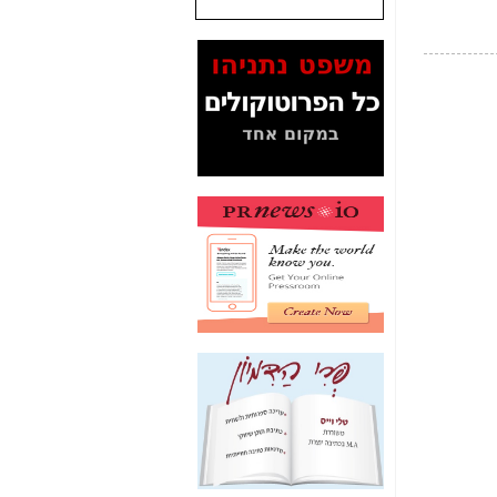
המסמכים בנושא בזק-
Yes (תיק 4000)
מוכיחים "תפירת תיק"
לאיש הלא נכון! -
כאן
עובדות ומסמכים
המוסתרים מהציבור:
האם ביבי כשר
תקשורת עזר לקב'
בזק? -
כאן
מה מקור ה-Fake
News שהביא לתפירת
תיק לביבי והעלמת
החשודים הנכונים -
כאן
אחת הרגליים של "תיק
4000 התפור"
התמוטטה היום
בניצחון (כפול) של בזק
-
כאן
איך כתבות מפנקות
הפכו לפתע לטובת