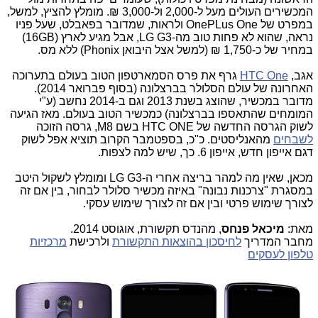
המכשירים העולים מעל ל-2,000 ול-3,000 ₪. מומלץ להציץ, למשל,
במפרט של
OnePLus One
ולראות, שמדובר בפאבלט, שעל פניו
נראה, שהוא לא פחות טוב מה-
LG G3
, אבל מגיע לארץ (
(16GB
במחיר של כ-
1,750
₪ (למשל אצל היבואן
Phonix
) ללא מס.
אגב,
HTC One
גרף את פרס הסמארטפון הטוב בעולם בתערוכה
האחרונה של עולם הסלולר בברצלונה (בסוף פברואר 2014).
מדובר במכשיר, שהוצג בשנת 2013 וגם ב-2014 נחשב (ע"י
המומחים שהתאספו בברצלונה) כמכשיר הטוב בעולם. מאז הגיעה
לשוק הגרסה החדשה של
HTC ONE
בשם
M8
, גרסה הזוכה
לשבחים
מהאנליסטים. כ"כ, בספטמבר הקרוב תוציא אפל לשוק
דגם אייפון חדש, אייפון 6. כך, שיש למה לצפות.
מכאן, שאין מה למהר בריצה אחרי ה-
LG G3
ומומלץ לשקול היטב
במסגרת "צרכנות נבונה" באיזה מכשיר סלולר לבחור, בין אם זה
לצורך שימוש פרטי ובין אם זה לצורך שימוש עסקי.
מאת:
מיכאל פנחס
, מהנדס תקשורת, אוגוסט 2014.
מחבר המדריך
לחיסכון בהוצאות התקשורת
ולרכישת
מרכזיות
טלפון לעסקים