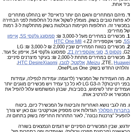
ביד אחת.
ד
. מיהם המתחרים והאם הם יותר כדאיים? יש בהחלט מתחרים
לא פחות טובים בשוק. מומלץ לשקול את כל החלופות לפני הבחירה
במכשיר זה. החלופות הקיימות הבולטות בשוק מתחלקות ל-3 רמות
של מחירים:
1
. מכשירים במחירים מעל ל-3,000 ₪:
סמסונג גלקסי
S
5
,
אייפון
5S
, סוני אקספיריה
Z2
ו-
HTC One M8
2
. מכשירים בטווח המחירים שבין 2,000 ₪ ל-3,000 ₪: LG
G2,
נקסוס 5
,
סוני אקספיריה
Z1
, סמסונג גלקסי
S4
, אייפון
5c
ועוד.
3
. מכשירים במחירים מתחת ל-2,000 ₪: בעיקר מיצרנים סיניים:
Huawei
,
ZTE
,
Meizu
,
אלקטל
,
לנובו
,
Xiaomi
HTC Desire
,
והלהיט החדש בשוק:
OnePLus One
.
ה.
מה העמידות של המכשיר (לדוגמה: עמידות לנפילה, עמידות
בפני רטיבות)? ה-
LG G3
לא כל כך עמיד ויש מכשירים מוגנים יותר
ועמידים יותר לשימוש, בסביבות, שבהן המשתמש עלול להפיל את
המכשיר או להרטיב אותו.
ו
. מה לגבי נושא האחריות והביטוח על המכשיר? כיום, ביטוח
בחברות הסלולר
הגדולות אינו מספיק אטרקטיבי וגם כאן יש צורך
להפעיל "צרכנות נבונה", לאור התחרות החריפה בשוק בתחום זה.
יודגש, שבין המכשירים הסיניים יש דגמים הנמצאים בשורה
הראשונה (מבחינת מפרט ויכולות), שעומדים יפה בתחרות מול