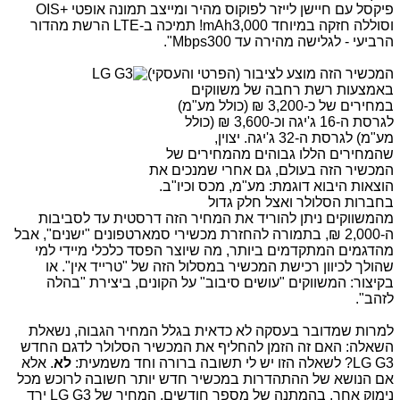
פיקסל עם חיישן לייזר לפוקוס מהיר ומייצב תמונה אופטי +
OIS
וסוללה חזקה במיוחד 3,000
mAh
! תמיכה ב-
LTE
הרשת מהדור
הרביעי - לגלישה מהירה עד 300
Mbps
".
ה
מכשיר הזה מוצע לציבור (הפרטי והעסקי)
באמצעות רשת רחבה של משווקים
במחירים של כ-3,200 ₪ (כולל מע"מ)
לגרסת ה-16 ג'יגה וכ-3,600 ₪ (כולל
מע"מ) לגרסת ה-32 ג'יגה. יצוין,
שהמחירים הללו גבוהים מהמחירים של
המכשיר הזה בעולם, גם אחרי שמנכים את
הוצאות היבוא דוגמת: מע"מ, מכס וכיו"ב.
בחברות הסלולר ואצל חלק גדול
מהמשווקים ניתן להוריד את המחיר הזה דרסטית עד לסביבות
ה-2,000 ₪, בתמורה להחזרת מכשירי סמארטפונים "ישנים", אבל
מהדגמים המתקדמים ביותר, מה שיוצר הפסד כלכלי מיידי למי
שהולך לכיוון רכישת המכשיר במסלול הזה של "טרייד אין". או
בקיצור: המשווקים "עושים סיבוב" על הקונים, ביצירת "בהלה
לזהב".
למרות שמדובר בעסקה לא כדאית בגלל המחיר הגבוה, נשאלת
השאלה: האם זה הזמן להחליף את המכשיר הסלולר לדגם החדש
LG G3
? לשאלה הזו יש לי תשובה ברורה וחד משמעית:
לא
. אלא
אם הנושא של ההתהדרות במכשיר חדש יותר חשובה לרוכש מכל
נימוק אחר. בהמתנה של מספר חודשים, המחיר של
LG G3
ירד