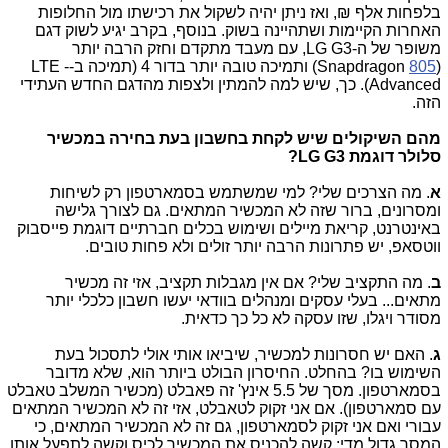
בלפחות אלף ₪, ואז ניתן יהיה לשקול את רכישתו מול החלופות
האחרות הקיימות ושתהיינה בשוק. בנוסף, בקרב יגיע לשוק דגם
משופר של ה-
LG G3
, עם מעבד מתקדם וחזק הרבה יותר
(
805
Snapdragon
) ותמיכה טובה יותר בדור 4 (תמיכה ב-
LTE -
Advanced
). כך, שיש למה להמתין ולצפות מהדגם החדש העתידי
הזה.
מהם השיקולים שיש לקחת בחשבון בעת בחירה במכשיר
סלולר דוגמת
LG G3
?
א
. מה הצרכים שלי? למי שמשתמש בסמארטפון רק לשיחות
ומסרונים, ברור שזה לא המכשיר המתאים. גם לצורך גלישה
באינטרנט, קריאת מיילים ושימוש בכלים חברתיים דוגמת פייסבוק
ווטסאפ, יש פתרונות הרבה יותר זולים ולא פחות טובים.
ב
. מה התקציב שלי? אם אין מגבלות תקציב, אזי זה מכשיר
מתאים... בעלי עסקים ומנהלים בוודאי יעשו חשבון כלכלי יותר
מסודר ויגלו, שזו עסקה לא כל כך כדאית.
ג
. האם יש חסרונות למכשיר, שיביאו אותי אולי לתסכול בעת
השימוש בו? בהחלט. החיסרון הבולט ביותר הוא, שלא מדובר
בסמארטפון. מסך של 5.5 אינץ' זה פאבלט (מכשיר המשלב טאבלט
עם סמארטפון). אם אני זקוק לטאבלט, אזי זה לא המכשיר המתאים
עבורי ואם אני זקוק לסמארטפון, גם זה לא המכשיר המתאים, כי
המסך גדול מדי: קשה להכניס את המכשיר לכיס וקשה לתפעל אותו