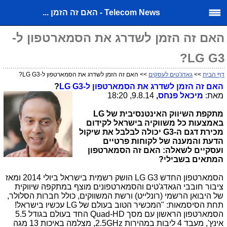
Telecom News - האם זה הזמן ...
האם זה הזמן לשדרג את הסמארטפון ל-
LG G3?
דף הבית
>>
גאדג'טים לעסקים
>> האם זה הזמן לשדרג את הסמארטפון ל-LG G3?
האם זה הזמן לשדרג את הסמארטפון ל-
LG G3
?
מאת:
מיכאל פנחס
,
9.8.14, 18:20
מתקפת השיווק האינטנסיבית של
LG
באמצעות כל משווקיה בישראל לקידום
מכירת דגם ה-
G3
יכולה לבלבל את שיקול
הדעת והמענה של לקוחות פרטיים
ועסקיים לשאלה:
האם זה הסמארטפון
המתאים בשבילי?
הסמארטפון החדש
LG G3
הושק רשמית בישראל ביולי 2014 ומאז
ציבור חובבי הגאדג'טים והסמארטפונים מוצף במתקפה שיווקית
של היבואן הרשמי (רונלייט) ורשת המשווקים, כולל חברות הסלולר,
תחת הסיסמאות: "המכשיר הטוב בעולם של
LG
עכשיו בישראל!
הסמארטפון הראשון עם מסך
Quad-HD
החד בעולם בגודל 5.5
אינץ', מעבד 4 ליבות במהירות
2.5GHz
, מצלמה באיכות 13 מגה