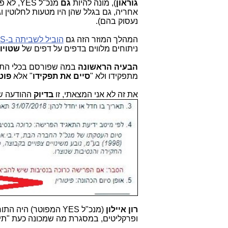
גוראון
), מונה להיות
גם
מנכ"ל S
אחריה, גם בגלל שהן היו מטעות לחלוטין וג
נעסוק בהם).
המהלך המוזר הזה גם
הוביל לשביתה ב-YES
ניתוחים מלווים בדפים על דפים של
שטויו
הבעיה הראשונה
במה שפורסם בכלי התקשור
מתפקידו ולא "
סיים את תפקידו
" אלא
פוט
את זה לא אני המצאתי, זו
בדיוק
ההודעה ש
רון איילון
(מנכ"ל YES המפוטר) היה התורם המרכזי (אם כי לא היחיד)
ופרקליטים, במסגרת מה שמכונה כעת "תיק 4000