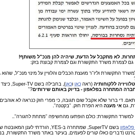
משרד התקשורת וליו"ר מועצת הכבלים והלוויין על מינוי מנכ"ל, שהוא 
לוויזיה ללקוחותיה
(ראה
כאן
ו
כאן
), בחבילה בשם
Super-TV
, כיצד 
ברה המתחרה בפלאפון - בדיוק באותם שירותים
?"
אם. די ברור שלא אקבל שום תגובה, כי מפרי חוק כנראה לא אוהבים 
ת, גם
אי מענה
היא הפרת חוק. "בקטנה".
זק למשרד התקשורת: כולם הופתעו מהחשיפה "מתחת לחגורה"..
 פלאפון
בשם SuperTV, שמתחרה ב-YES, הורדתי לענן המאובטח שלי (
רנט (דברים כאלו קורים לפעמים, בעיקר באתר משרד התקשורת, במ