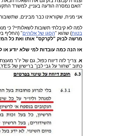
וצמרת קבוצת בזק גם את השאלה הבאה:
"האם נמסרה הודעה בעניין, למשרד התקשורת
אני מניח, שקוראינו כבר מבינים, שתשובו
למה לא קיבלתי תשובות לשאלותיי? כי מנ
בטוח
) שהוא "
הסגן של אלוהים
" (החליף ב
מרשה לבזק "לקרקס" אותו ואת כל המ
אז הנה כמה עובדות למי שלא יודע או לא
א
. צריך לזה דיווח כפול, גם של יו"ר מוע
כתוב "שחור על גבי לבן" ברישיון של YES, שהנה הוא כאן, למי שלא מצליח לקרוא את הרישיון של החברה: