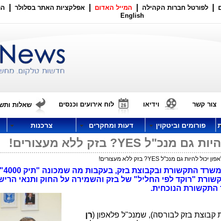
|
|
|
|
לפורטל חברות הקהילה
המייל האדום
אפלקציות האתר בסלולר
הר
English
צור קשר
וידיאו
לוח אירועים וכנסים
שאלות ותשו
פורומים וביטקוין
דעות ומחקרים
צרכנות
YES? בזק ללא מעצורים!
היות גם מנכ"ל YES? בזק ללא מעצורים!
גם החלפת בעלי התפ
רת "רוקד לפי החליל" של בזק והשמירה על החוק ותנאי הרישיו
 התקשורת הנוכחית.
בוצת בזק לבורסה), שמנכ"ל פלאפון (
רן