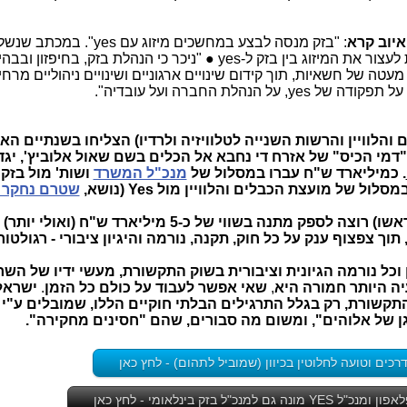
איוב קרא
: "בזק מנסה לבצע במחשכים מיזוג עם yes"
התקשורת, קורא יו"ר ההסתדרות הלאומית לעצור את המיזוג בין בזק ל-yes ● "ניכר כי הנהלת בזק, בחיפזו
עטה של חשאיות, תוך קידום שינויים ארגוניים ושינויים ניהוליים מרחי
הלת החברה ועל עובדיה".
לוויין והרשות השנייה לטלוויזיה ולרדיו) הצליחו בשנתיים הא
. כמיליארד ש"ח עברו במסלול של
מנכ"ל המשרד
ל של מועצת הכבלים והלוויין מול Yes (נושא,
שטרם נחקר כ
כעת, אותו משרד (עם אנשים אחרים בראשו) רוצה לספק מתנה בשווי של כ-5 מיליארד ש
, תוך צפצוף ענק על כל חוק, תקנה, נורמה והיגיון ציבורי - רגולטור
כל נורמה הגיונית וציבורית בשוק התקשורת, מעשי ידיו של השר
יה היותר חמורה היא
,
שאי אפשר לעבוד על כולם כל הזמן
.
ישראל
קשורת, רק בגלל התרגילים הבלתי חוקיים הללו, שמובלים ע"י 
 של אלוהים", ומשום מה סבורים, שהם "חסינים מחקירה".
רכים וטועה לחלוטין בכיוון (שמוביל לתהום) - לחץ כאן
גם למנכ"ל בזק בינלאומי - לחץ כאן