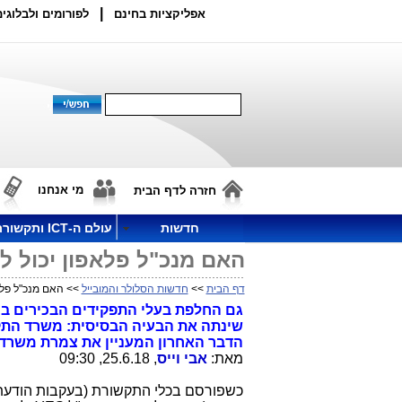
|
אפליקציות בחינם
לפורומים ולבלוגים
מי אנחנו
חזרה לדף הבית
חדשות
עולם ה-ICT ותקשורת
האם מנכ"ל פלאפון יכול להיות גם מנכ"ל 
דף הבית
>>
חדשות הסלולר והמובייל
>> האם מנכ"ל פלאפון יכול ל
שינתה את הבעיה הבסיסית: משרד התקשו
הדבר האחרון המעניין את צמרת משרד
מאת:
אבי וייס
, 25.6.18, 09:30
כשפורסם בכלי התקשורת (בעקבות הודעת ק