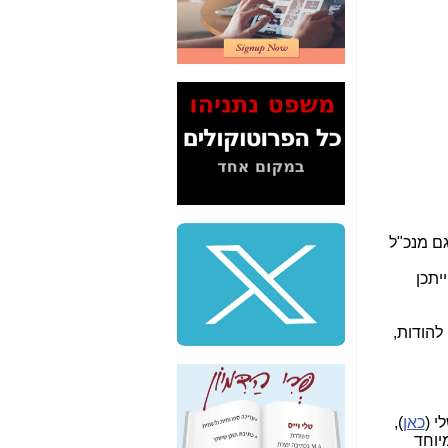
2" על תעלולי השר
משה כחלון -
כאן
המשך חשיפת הבלוף
ששמו "מהפיכת
הסלולר" ואיך מסרסים
את הנתונים לציבור -
כאן
סיכום ביקור בסיליקון
ואלי - למה 3 הגדולות
משקיעות ומפתחות
באותם תחומים -
כאן
גם מנכ"ל
שלמה פילבר (עד
ייתכן
לאחרונה מנכ"ל משרד
התקשורת) - עד
מדינה? הצחקתם
להודות,
אותי! -
כאן
"יש אפליה בחקירה"?
חשיפה: למה השר
משה כחלון לא נחקר
כאן
),
עד היום? -
כאן
יוחד