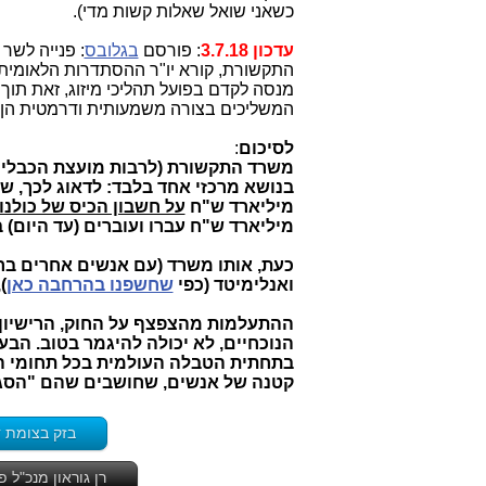
כשאני שואל שאלות קשות מדי).
עדכון 3.7.18
: פורסם
בגלובס
: פנייה לשר
מנסה לקדם בפועל תהליכי מיזוג, זאת תוך מ
המשליכים בצורה משמעותית ודרמטית הן על תפקודה של yes, על הנ
לסיכום
:
משרד התקשורת (לרבות מועצת הכבלים וה
מיליארד ש"ח
על חשבון הכיס של כולנו
מיליארד ש"ח עברו ועוברים (עד היום) במסלו
ואנלימיטד (כפי
שחשפנו בהרחבה כאן
)
ההתעלמות מהצפצף על החוק, הרישיון ו
הנוכחיים, לא יכולה להיגמר בטוב. הבע
בתחתית הטבלה העולמית בכל תחומי הת
קטנה של אנשים, שחושבים שהם "הסגן
בזק בצומת ד
רן גוראון מנכ"ל פלאפון ומנכ"ל YES מונה 