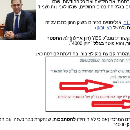
YE, לא פרסמתי את הידיעה ואת כל ההודעות, שנלוו
ם בגלל ההיבטים החוקיים, שנלוו לעניין זה (שמיד
. אנליסטים בכירים בשוק ההון כתבו על זה
ת
(למשל
כאן
ו
כאן
).
ת: מנכ"ל YES (
רון איילון
) לא
התפטר
ר
, והוא פוטר
בגלל
"תיק 4000".
מסרה קבוצת בזק לציבור, בהודעתה לבורסה כאן:
להסתבכות
, שנחקרת כבר כשנה, עם המו
".