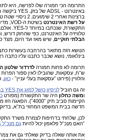
התרומה הכי חמורה שלו לפרשה, היא לת
באינטרנט - ADSL של בזק. YES ביקשה רישיון לזה ממשרד התקשורת והשר דאז (
ברצינות ואחרי 2 שימועים, 2 ניסויי שטח טכנולוגיים (השתתפתי באחד מהם),
על רשת האינטרנט
בשיטת ה-VOD, מדיניות,
התקשורת, שנכתבו במיוחד ל-YES. אולם, YES בראשותו של
טלוויזיה על האינטרנט, כפי שהחוק דורש,
הבלתי חוקיים
, שיש מאז ועד היום, מצד 
הנושא הזה מתואר בהרחבה בעשרות כתבות 
בינלאומי, נושא שכבר כתבנו עליו כתבה ר
תרומה לא פחות חמורה
לדרדור שלטון ה
ש"ח, עסקאות, שהובילו לאין ספור הפרות
והלוויין (פירוט "עסקאות בעלי עניין" -
כאן
, 
זה גם הוביל
לניסיון כושל למזג את YES בתוך בזק
ו
משה כחלון
היה שר התקשורת (מפורט
כא
הקיימות סביב תיק "4000"). הסאגה הזו מסרבת להיעלם ורק הבוקר קבוצת בזק דיווח לבורסה (
חדשה בבית המשפט המחוזי בת"א, בדיוק 
לכן, שלחתי בדחיפות לצמרת משרד התקשורת ביום 17.6.18 א
"האם מנכ"ל פלאפון יכול להיות
גם מנכ"ל
S