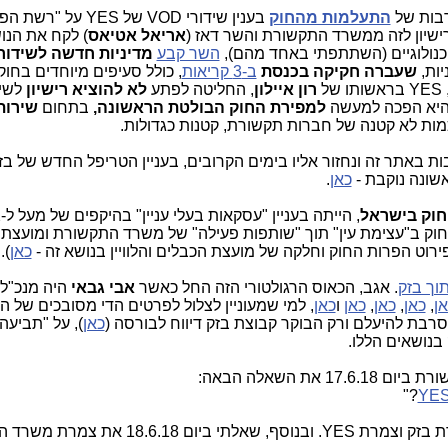
רבות של
התעלמות מהחוק
בענין שידורי VOD של YES 
אריאל אטיאס
) לקח את הנו
השר קבע
מדיניות חדשה לשידורי
שעברה חקיקה בכנסת
ב-3 קריאות
, כולל סעיפים מיוחדים בחוק
רון איילון
, החליטה לפתע
לא להוציא רישיון
לשיר
 והיא הפכה למעשה
למפירת החוק הבולטת הראשונה,
בתחום
כמות לא קטנה של חברות תקשורת, קטנות כגדולות.
באתר זה ונחזור אליו בימים הקרובים, בעניין הטריפל החדש של בז
אשונה נוקבת -
כאן
.
חוק בישראל
 חוק ב"עצימת עין" תוך "שותפות פעילה" של משרד התקשורת ומועצת
פירוט הפרות החוק וחלקה של מועצת הכבלים והלוויין בנושא זה -
כאן
).
. אגב, הכאוס הרגולטורי הזה החל כאשר
אבי גבאי
היה מנכ"ל 
ן
,
כאן
,
כאן
,
כאן
ו
כאן
, למי שמעוניין לצלול לפרטים הדי מסובכים של 
כאן
), על "תביעה
בנושאים הללו.
ת השאלה הבאה:
?"
YE
את אותה שאלה בדיוק שאלתי גם את צמרת בזק וצמרת YES. ובנוסף, שאלתי בי