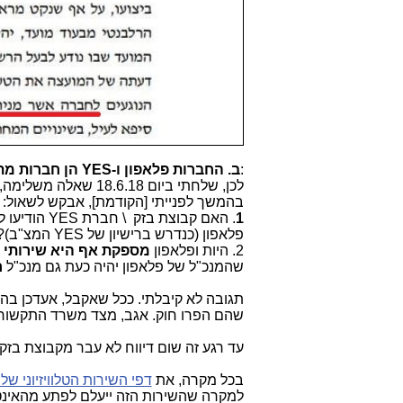
:
ב. החברות פלאפון ו-YES הן חברות מתחרות. לא מתקבל על הדעת, שיהיה להן מנכ"ל משותף!
לכן, שלחתי ביום 18.6.18 שאלה משלימה, גם לצמרת משרד התקשורת וגם לצמרת קבוצת בזק:
בהמשך לפנייתי [הקודמת], אבקש לשאול:
1
. האם קבוצת בזק \ חברת
YES
הודיעו ל
פלאפון (כנדרש ברישיון של
YES
המצ"ב)?
2. היות ופלאפון
מספקת אף היא שירותי ט
שהמנכ"ל של פלאפון יהיה כעת גם מנכ"ל
ח
תגובה לא קיבלתי. ככל שאקבל, אעדכן בהת
שהם הפרו חוק. אגב, מצד משרד התקשור
עד רגע זה שום דיווח לא עבר מקבוצת ב
בכל מקרה, את
דפי השירות הטלוויזיוני של
למקרה שהשירות הזה ייעלם לפתע מהאינט