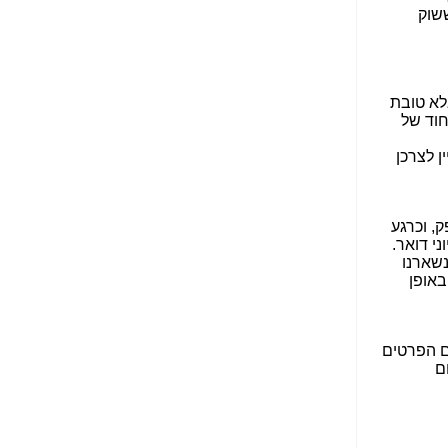
הפכו לפתע לטובת
הנאה שהיא מיסודות
עבירת השוחד? -
כאן
שערוריית הקנס הענק
על בזק וחשיפת
"תעודת הביטוח" של
נתניהו בתיק 4000 -
כאן
ערוץ 20: "תיק תפור":
אבי וייס חושף את
מחדלי "תיק 4000" -
כאן
התבלבלתם: גיא פלד
הפך את כחלון, גבאי
ואילת לחשודים
המרכזיים בתיק 4000 -
כאן
פצצות בתיק 4000:
האם היו בכלל
התנגדויות למיזוג
בזק-יס? -
כאן