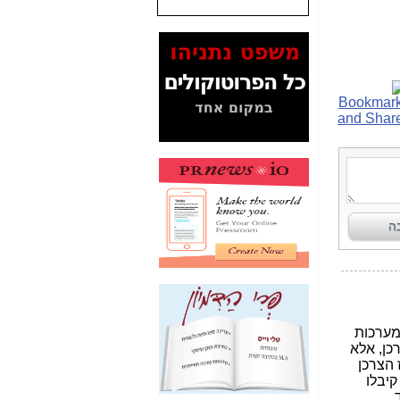
המסמכים בנושא בזק-
Yes (תיק 4000)
מוכיחים "תפירת תיק"
לאיש הלא נכון! -
כאן
עובדות ומסמכים
המוסתרים מהציבור:
האם ביבי כשר
תקשורת עזר לקב'
בזק? -
כאן
מה מקור ה-Fake
News שהביא לתפירת
תיק לביבי והעלמת
החשודים הנכונים -
כאן
אחת הרגליים של "תיק
4000 התפור"
התמוטטה היום
בניצחון (כפול) של בזק
-
כאן
איך כתבות מפנקות