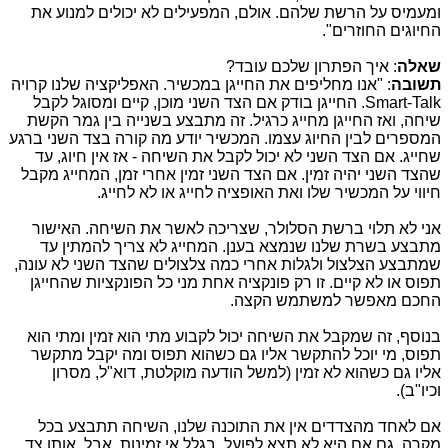
ומעמיס על הרשת שלהם. אולם, המפעילים לא יכולים למנוע את
החיוגים החוזרים".
שאלה
: איך הפתרון שלכם עובד?
תשובה
: "אנו מחליפים את החייגן במכשיר. האפליקציה שלנו קרויה
Smart-Talk
. החייגן בודק אם הצד השני מוכן, קיים ומסוגל לקבל
שיחה, ואז החייגן מחייג כרגיל. זה מתבצע בשנייה בין גמר הקשת
המספרים לבין החיוג עצמו. המכשיר יודע מה קורה בצד השני ברגע
שחייג. אם הצד השני לא יכול לקבל את השיחה - אז אין חיוג, עד
שהצד השני יהיה זמין. אם הצד השני זמין אחרי זמן, המחייג מקבל
חיווי על המכשיר שלו ואת האופציה לחייג או לא לחייג.
אני לא תלוי ברשת הסלולר, שצריכה לאשר את השיחה. האישור
מתבצע בשרת שלנו שנמצא בענן. המחייג לא צריך להמתין עד
שמתבצע הצלצול ולגלות אחרי כמה צלצולים שהצד השני לא עונה,
תפוס או לא קיים. זו רק פונקציה אחת מני כל הפונקציות שהחייגן
החכם מאפשר למשתמש הקצה.
בנוסף, זה שמקבל את השיחה יכול לקבוע מתי הוא זמין ומתי הוא
תפוס, מי יוכל להתקשר אליו גם כשהוא תפוס ומה יקבל מתקשר
אליו גם כשהוא לא זמין (למשל הודעה מוקלטת, דוא"ל, מסרון
וכיו"ב).
אם לאחד מהצדדים אין את התוכנה שלנו, השיחה תתבצע בכל
מקרה, גם אם היא לא תצא לפועל, בגלל אי זמינות. אבל, אותו צד