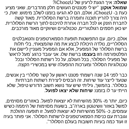
שאלה
: איך הגעת לרעיון של
iChoozU
?
שמואל אוקון
: "יש לי פטנטים העושים חלק מהדברים, שאני מציע
כעת ב-
iChoozU
. אולם, הם לא הגיעו בזמנו לשלב מימוש. זאת, כי
היה צורך להריץ תוכנה וחומרה ברשת הסלולרית. מאוד קשה
לחברת הזנק או לכל חברה אחרת להיכנס לתוך הרשת הסלולרית.
יש כאן חסמים רגולטוריים, טכנולוגיים ושיווקיים מאוד מורכבים.
אולם, כיום, עם התפשטות תופעת הסמארטפונים והטאבלטים
הסלולריים, נולדה היכולת לבצע את מה שהמצאתי, בלי תלות
ברשת הסלולר של המפעיל, אלא אם המפעיל מעוניין ליישם את
הפלטפורמה הזו
בעצמו
ברשת שלו. אני עובד כרגע 'מעל לראש'
של מפעילי הסלולר, בכל העולם, על כל רשתות הסלולר ובכל
טכנולוגיות הסלולר ומערכות ההפעלה שיש במכשירי הקצה.
כבר לפני 14 שנה רשמתי פטנט ראשון על קשר סלולרי בין אנשים,
שנועד לייצר עוד שיחות. זה הבסיס ליצירת רשתות חברתיות
בסלולר. בהמשך, גיליתי שיש עוד נושא חשוב הדורש טיפול, שלא
הייתי ער לו בזמנו:
שיחות שלא יצאו לפועל
.
כיום, יותר מ- 30% מהשיחות לא יוצאות לפועל. באזורים מסוימים,
למשל באזור וושינגטון בארה"ב, בשעות מסוימות של היממה כשיש
עומסים, כ- 50% מהשיחות לא יוצאות לפועל. זו תופעה ההולכת
וגוברת עם כניסת הסמארטפונים לרשתות הסלולר. אני פותר בעיה
זו ועוד כמה בעיות חשובות בעולם הסלולר".