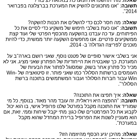
שאלה
: מתי תחשפו את המערכת במלואה לציבור?
תשובה
: "אנו מתכוונים להשיק את המערכת בברצלונה בפברואר
2014".
שאלה
: מה חסר לכם כדי להשלים את הכנות להשקה?
תשובה
: "אנו כעת בשלבי חיפוש של משקיע כדי לסיים את כל
הפיתוחים. עד כה עבדנו בהשקעה מהכסף הפרטי שלי ועוד קצת
ממשקיעים פרטיים. אנו מחפשים השקעה יותר ממשית, כדי להיות
מוכנים 'לפריצה הגדולה' ב- 2014.
אני בשלבי אישור סופיים של פטנט נוסף, שאני רושם בארה"ב על
המערכת. כך שאבטיח את הייחודיות של הפתרון שאני מציג. אני לא
מכיר כל פתרון אחר בשוק, שמסוגל לפתור את הבעיות של
העומסים ברשתות הסלולר כמו שאני פותר. זו סיטואציה של
Win-
Win
עבור חברות הסלולר ועבור המשתמשים בתוכנה ברשת
הסלולר".
שאלה
: איך תפיצו את התוכנה?
תשובה
: "ההפצה היא ויראלית. זה עובד מהר מאוד. בנוסף, כל מי
שמוריד את התוכנה מקבל בפורטל שלנו פרופיל אישי, בו הוא יכול
לקבוע את כל הפרמטרים שלו כגון: מתי יקבל שיחות וממי. זאת, אם
הוא מעוניין לשנות את הפרופיל ברירת המחדל שהוא מקבל
במערכת".
שאלה
: מהיכן יגיע הכסף מהיוזמה הזו?