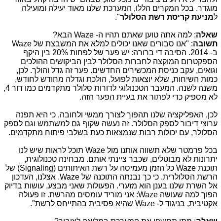
מוגדר. בכל המקרים הללו, המערכת שלנו מאוד יעילה ומועילה
ל
מניעת קריסת רשת הסלולר
".
שאלה
: למה אתה טוען שאתם תהיו ה-
Waze
הבא?
תשובה
: "אנו סבורים שאנו יכולים למלא את המשבצת של
Waze
ב- 2014. הסיבה די ברורה: יש פער של לפחות 20% בין היקף
הספקטרום המוקצה לחברות הסלולר לבין הביקושים ההולכים
וגואים, עקב כניסת המכשירים החדשים. פער זה גדל והולך. לכן,
כמות השיחות, שלא יוצאות לפועל, הולכת וגדלה מחודש לחודש,
משנה לשנה. המעבר הטכנולוגי לדורות סלולר מתקדמים כמו דור 4,
לא מספיק כדי לפתור את בעיית הפער הזה.
לכן, האפליקציה שלנו תהפוך לצורך ממשי ולחובה, כי היא תפנה
ערוצי דיבור לספק הסלולר. זה נעשה שקוף גם למשתמש וגם לספק
הסלולר, עם יכולות רבות שנמצאות כעת בשלבי פיתוח מתקדמים.
בכל פרמטר שלא תשווה אותנו מול
Waze
תוכל לראות שיש לנו
יתרונות לא מבוטלים, שכבר ציינתי אותם. מבחינה טכנולוגית,
תוכנת
Waze
כל הזמן מעמיסה על רשת האיתותים (
Signaling
) של
הרשת הסלולרית. כי כך נבנתה התוכנה של
Waze
. אצלנו, העדכון
אל השרת שלנו בענן הוא מזערי. הפעולות שאני מבצע, עושות בדיוק
הפוך למה שעושה
Waze
: אני מוריד עומסים מהרשת. זו פעולה
אקטיבית, בניגוד ל-
Waze
שהיא פסיבית בהתייחס לרשת".