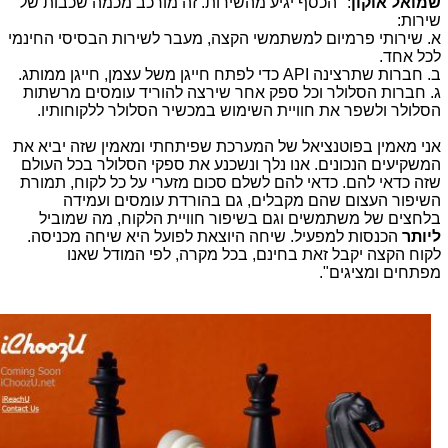
שמואל אוקון
: "הכסף יגיע מהשירות. זה מורכב מכמה שכבות של
שירות:
א. שירותי פרמיום למשתמשי הקצה, מעבר לשירות הבסיסי החינמי
לכל אחד.
ב. חברות שתרצינה
API
כדי לפתח חייגן משל עצמן, חייגן ממותג.
ג. חברות הסלולר וכל ספק אחר שירצה להוריד עומסים מרשתות
הסלולר ולשפר את חוויית השימוש במכשיר הסלולר ללקוחותיו.
אני מאמין בפוטנציאל של המערכת שפיתחתי ומאמין שזה יביא את
המשקיעים הנכונים. אנו נלך ונשכנע את ספקי הסלולר בכל העולם
שזה כדאי להם. כדאי להם לשלם סכום מזערי על כל לקוח, תמורת
השיפור העצום שהם מקבלים, גם בהורדת עומסים ועמידה
בלחצים של משתמשים וגם בשיפור חוויית הלקוח, מה שמוביל
ליותר
הכנסות למפעיל. שיחה היוצאת לפועל היא שיחה מכניסה.
לקוח הקצה יקבל זאת בחינם, בכל מקרה, לפי המודל שאנו
מפתחים ומציגים".