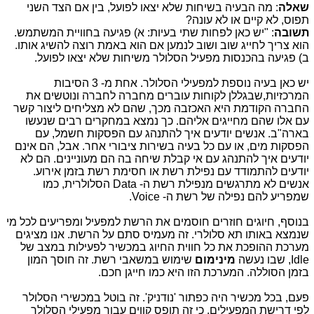
שאלה
: מה הבעיה בשיחות שלא יצאו לפועל, בין אם הצד השני
תפוס, לא קיים או לא עונה?
תשובה
: "יש כאן לפחות שתי בעיות: א) פגיעה בחוויית המשתמש.
הוא צריך לחייג שוב ושוב לנמען אם הוא באמת רוצה להשיג אותו.
ב) פגיעה בהכנסות מפעיל הסלולר משיחות שלא יצאו לפועל.
יש כאן בעיה נוספת למפעילי הסלולר. אחת מ- 3 הסיבות
המרכזיות,שבגללן לקוחות עוברים מחברה לחברה ונוטשים את
החברה הקודמת היא האכזבה מכך, שהם לא מצליחים ליצור קשר
עם אלו שהם מחייגים אליהם. כך נמצא במחקרים רבים שנעשו
בארה"ב. אנשים יודעים איך להתנהג עם הפסקות חשמל, עם
הפסקות מים, או עם כל בעיה בשירות ציבורי אחר. אבל, הם אינם
יודעים איך להתנהג עם אי קבלת שיחה בה הם מעוניינים. הם לא
יודעים להתמודד עם נפילת רשת או חסימת רשת בזמן אירוע.
אנשים לא מתרגשים מנפילת רשת ה-
Data
הסלולרית, כמו
שמפריע להם נפילה של רשת ה-
Voice
.
בנוסף, חיוגים חוזרים חוסמים את הרשת למפעיל ומפריעים לכל מי
שנמצא באותו תא סלולרי. זה מעמיס סתם על הרשת. אנו מציגים
מערכת ההופכת את כל חווית החיוג במכשיר לפעילות במצב של
Idle
, שבו נעשה
מינימום
שימוש במשאבי רשת. זה חוסך המון
בזמן הסוללה. המערכת הזו היא כמו חייגן חכם.
פעם, בכל מכשיר היה כפתור 'נודניק'. זה בוטל במכשירי הסלולר
לפי דרישת המפעילים, כי זה תופס קווים עבור מפעילי הסלולר