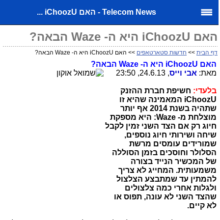
Telecom News - האם iChoozU ...
האם iChoozU היא ה- Waze הבאה?
דף הבית
>>
חדשות סטארטאפים
>> האם iChoozU היא ה- Waze הבאה?
האם
iChoozU
היא ה-
Waze
הבאה?
מאת:
אבי וייס
, 24.6.13, 23:50
בלעדי:
חשיפת חברת ההזנק
iChoozU
המאמינה שהיא זו
שתהיה בשנת 2014 אף יותר
מוצלחת מ-
Waze
: היא מספקת
חיוג רק אם הצד השני זמין לקבל
שיחה ושירותי חיוג נוספים,
שמורידים עומסים מרשת
הסלולר וחוסכים בזמן הסוללה
של המכשיר הנייד בצורה
משמעותית. המחייג לא צריך
להמתין עד שמתבצע הצלצול
ולגלות אחרי כמה צלצולים
שהצד השני לא עונה, תפוס או
לא קיים.