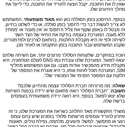
שאין לו את התוכנה, יקבל הצעה להוריד את התוכנה, כדי לייעל את
מהלך החיוגים שלו.
בנוסף, החיסכון בזמן הסוללה כאן הוא
מאוד משמעותי
. המשתמש
לא צריך לעשות דבר כדי לחסוך בזמן סוללה, או כדי לשלוט בחייגן.
זה מבטל לו באופן שקוף את צליל ה'תפוס' או 'אין מענה' או 'ממתין'
ללא מענה. המערכת בעצמה בודקת את החיווי של הצד השני
לשיחה ולפי זה היא מקבלת החלטות, בהתאם לצרכים ולפרמטרים,
שקבע המשתמש עבור התוכנה בזמן התקנתה או לאחר מכן.
הוכח במחקרים, שלקוחות הסלולר מרוצים יותר, אם השיחה שלהם
יצאה לפועל. המערכת שלנו עובדת כמו
DNS
לעולם הטלפוניה. היא
מקבלת מידע מהמכשיר אודות מצבו. גם אם המשתמש מחליף
SIM
, המערכת תוכל לזהות אותו, כי היא אוגרת את המספר של
הלקוח עם המספר הפנימי של המכשיר שלו".
שאלה
: מה מרוויחה חברת הסלולר עצמה מהחייגן שלכם?
תשובה
: "חברת הסלולר רואה פתאום שיש ירידה בכמות השיחות
שלא יצאו לפועל. בנוסף, היא רואה ירידה משמעותית בעומסים
ברשת שלה.
משרד התקשורת מאד התלהב כשראה את המערכת שלנו, כי זה
פתרון להוריד עומסים מרשתות סלולר בזמנים שיש בהם עומס
רגעי או מתמשך. למשל: פיגועים, מלחמה, נפילת טילים, תאונות
ולהבדיל: אירועים ציבוריים מכל סוג, שבהם יש הרבה קהל באזור