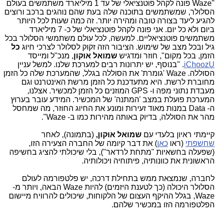
"
Waze
פונה לקהל פוטנציאלי של עד 1 מיליארד משתמשים בעולם
הסלולר, שמשתמשים בתוכנה שלה בעת שהם נוהגים ברכב ורוצים
להגיע ליעד בצורה טובה ומהירה יותר. זה כמה שעות לכל היותר
ביום ולא כל יום. אני פונה לקהל פוטנציאלי של כ- 7 מיליארד
משתמשים פוטנציאליים. למעשה, לכל עולם משתמשי הסלולר בכל
גיל ובכל מצב של שימוש. הציבור הזה זקוק לסלולר לצרכי חיוג
כל
הזמן, בכל מקום", חוזר ומדגיש
שמואל אוקון
, מנכ"ל ומייסד
iChoozU
. "בנוסף, יש יתרונות רבים למערכת שלנו. למשל עניין
הסוללה.
Waze
'גומרת' את הסוללה בגלל, שהמערכת שלה כל הזמן
מחוברת לרשת. היא מתעדכנת כל הזמן מרשת האינטרנט וגם
מעבדת נתוני מפה ו-
GPS
המוזנים כל הזמן למכשיר. אצלנו,
המערכת פועלת במצב 'המתנה' של המכשיר. המידע עובר בערוץ
ה-
Data
במנות מאוד זעירות ומונע את החיוג החוזר, מה שמחסל
מהר את הסוללה, בדיוק באותה מהירות כמו ב-
Waze
".
קיימתי ראיון בלעדי עם
שמואל אוקון,
(בתמונה), לאחר
שחשפתי
(ראו
כאן
) את דבר קיומה של החברה הצעירה הזו,
(שפעלה בחשאיות "מתחת לרדאר"), בלי שיכולתי להציג בחשיפה
הראשונית את כוונותיה, פיתוחיה ויכולותיה.
לחברה, שנמצאת ממש בתחילת דרכה, יש פלטפורמה לעולם
הסלולר היכולה (כך לטענת היזמים) להיות
Waze
הבאה, ויותר מ-
Waze
, בגלל ההיקף העצום של הלקוחות, שיכולים להרוויח מיישום
הפלטפורמה הזו במכשיר שלהם.