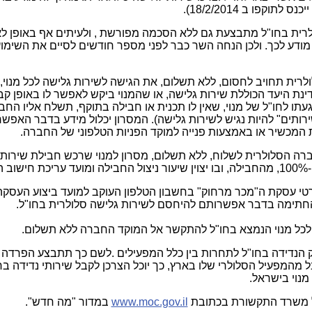
פו ב 18/2/2014).
ולרית בחו"ל מתבצעת גם ללא הסכמה מפורשת , ולעיתים אף באופן לא 
מודע לכך. ולכן הנחה השר כבר לפני מספר חודשים לסיים את השימוע
ת תחויב לחסום, ללא תשלום, את הגישה לשירות גלישה לכל מנוי, 
דינת היעד הכוללת שירות גלישה, או שהמנוי ביקש לאפשר לו באופן קב
עתו לחו"ל של מנוי, שאין לו תכנית או חבילה בתוקף, תשלח אליו החב
רותים" להיות נגיש לשירות גלישה). המסרון יכלול מידע בדבר האפש
 המכשיר או באמצעות פנייה למוקד הפניות הטלפוני של החברה.
ברה הסלולרית לשלוח, ללא תשלום, מסרון למנוי שרכש חבילת שירות 
טי עסקת ה"מכר מרחוק" בחשבון הטלפון העוקב למועד ביצוע העסקה,
 החתימה בדבר אפשרותם להיחסם לשירות גלישה סלולרית בחו"ל.
לכל מנוי הנמצא בחו"ל להתקשר אל המוקד החברה ללא תשלום.
הנדידה בחו"ל לתחרות בין כלל המפעילים .לשם כך תתבצע הפרדה ב
ל מהמפעיל הסלולרי שלו בארץ, כך יוכל הצרכן לקבל שירותי נדידה בח
נוי בישראל.
 משרד התקשורת בכתובת
www.moc.gov.il
במדור "מה חדש".