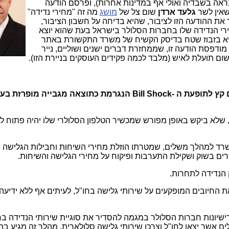
נראה בשבדיה ואולי אף במדינות אחרות), ופרסם הודעה
שאין לשר
גלעד ארדן
שום צל של
מושג
מה זה "מחירי נדידה"
 את ההודעה הזו לציבור, שהיא בדיחה על חשבון הציבור,
רי הנדידה שלו בחברות הסלולר בישראל בעת שהוא יוצא
היא בזבוז שטח בדיסק הקשיח של משרד התקשורת באתר
יו מודפסת הודעה זו, שממחזרת דברים ישנים ושוליים, נייר
ושום תועלת לאיש (מלבד לכמה פקידים העוסקים בניירת הזו).
שר התקשורת, גלעד ארדן, החליט לשים קץ לתופעת ה -Bill Shock הנגרמת כתוצאה מגבייה מופרז
 שלא ביקש באופן מפורש שמכשיר הטלפון הסלולרי שלו יהיה פתוח ל
שרד למהלך משלים, שמטרתו הוזלת מחירי השיחות וחבילות הגלישה ב
ירים בשוק ושקילת התערבות ופיקוח על מחירי הגלישה והשיחות.
הנדידה לתחרות.
את החיובים המופקעים על שירותי גלישה בחו"ל, לעיתים אף ללא ידיעה
רישיונות חברות הסלולר במגמה להסדיר את סוגיית שירותי הנדידה בח
ם אשר יצאו לחו"ל וצרכו שירותי גלישה סלולארית. מהלך זה מגיע ב