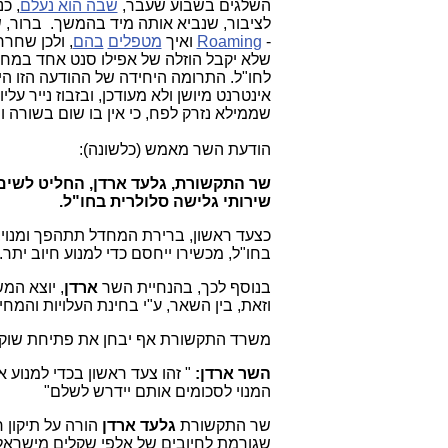
השלגים בשבוע שעבר,
שבה הוא נעלם
, כ
לציבור, שנביא אותה מיד בהמשך. ברור, 
-
Roaming
ואיך
מטפלים
בהם
, ולכן שחרר
שלא יקבל הוזלה של אפילו סנט אחד במחי
לחו"ל. התרומה היחידה של ההודעה הזו 
אינטרנט מיושן ולא מעודכן, ובזבוז נייר על
שממילא נזרק לפח, כי אין בו שום בשורה 
הודעת השר מאמש (כלשונה):
שירותי גלישה סלולרית בחו"ל.
כצעד ראשון, ברירת המחדל תתהפך ומנוי,
בחו"ל, מכשירו ייחסם כדי למנוע חיוב יתר.
בנוסף לכך, בהנחיית השר
ארדן
, יוצא המ
וזאת, בין השאר, ע"י בחינת העלויות והמח
משרד התקשורת אף יבחן את פתיחת שוק 
השר ארדן:
" זהו צעד ראשון בכדי למנוע 
המנוי לסכומים אותם יידרש לשלם"
שר התקשורת
גלעד ארדן
הורה על תיקון 
שגורמת לחיובים של אלפי שקלים מישראלי