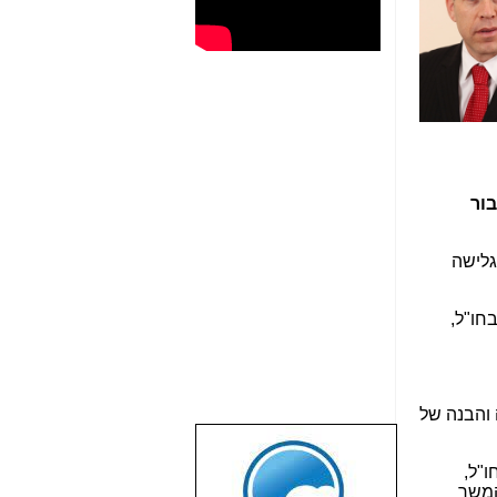
ת בעבור
גלישה
חו"ל,
 והבנה של
שבוע טוב לכל
ו"ל,
הגולשים באשר
המשך