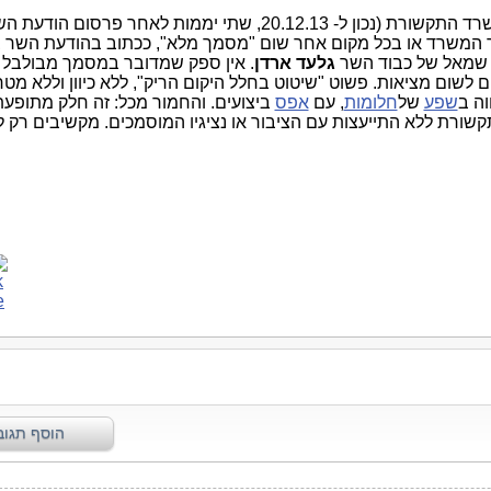
משרד התקשורת (נכון ל- 20.12.13, שתי יממות לאחר פרסום הודעת 
תר המשרד או בכל מקום אחר שום "מסמך מלא", ככתוב בהודעת השר 
יד שמאל של כבוד השר
גלעד ארדן
. אין ספק שמדובר במסמך מבולבל ו
לשום מציאות. פשוט "שיטוט בחלל היקום הריק", ללא כיוון וללא מטר
וה ב
שפע
של
חלומות
, עם
אפס
ביצועים. והחמור מכל: זה חלק מתופעת
רת ללא התייעצות עם הציבור או נציגיו המוסמכים. מקשיבים רק לטי