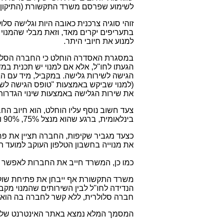
לשימוע שפרסם משרד התקשורת (התיקון ייכנס לתוק
זוהי סוגיה צרכנית כאובה היות וגלישה סל
בתעריפים יקרים מאד, וזאת מבלי שהמנוי 
למנוע את חיובי היתר.
במסגרת האסדרה הוחלט כי החברה הסלולרי
הגעתו לחו"ל, אלא אם למנוי יש תכנית במ
הגישה לשירות גלישה. במקביל, מיד עם הג
(למנוי שביקש באמצעות "טופס הגישה לשי
את שירות הגלישה באמצעות שינוי הגדרות
צעד חשוב נוסף עליו הוחלט, הוא חיוב הח
בינלאומית, ברגע שהוא מנצל 75%, 90% ו-100%, מהחבילה, ובו יצוין שיעור ניצול החבילה ומועד עריכת חישוב הניצול.
כצעד מגביר שקיפות, החברה תציין את פר
את מנוייה בחשבון הטלפון העוקב למועד
כמו כן, המשרד חייב את החברות לאפשר 
משרד התקשורת אף ייבחן את פתיחת שוק 
הנדידה לחו"ל לבין השירותים שהמנוי מקב
חברה סלולרית, ללא קשר לחברה בה הוא מ
המסמך המלא נמצא באתר האינטרנט של