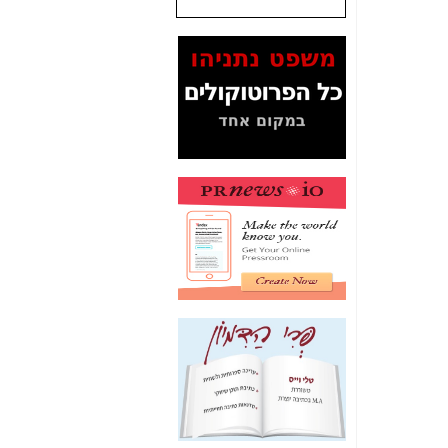
שנתנו לסלקום? -
כאן
המסמכים בנושא בזק-
Yes (תיק 4000)
מוכיחים "תפירת תיק"
לאיש הלא נכון! -
כאן
עובדות ומסמכים
המוסתרים מהציבור:
האם ביבי כשר
תקשורת עזר לקב'
בזק? -
כאן
מה מקור ה-Fake
News שהביא לתפירת
תיק לביבי והעלמת
החשודים הנכונים -
כאן
אחת הרגליים של "תיק
4000 התפור"
התמוטטה היום
בניצחון (כפול) של בזק
-
כאן
איך כתבות מפנקות