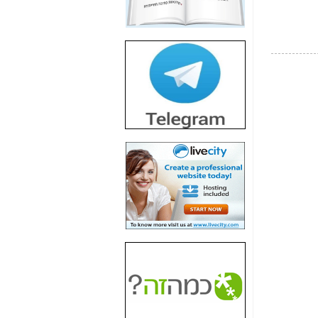
חשיפת חשד לשחיתות
הדומה לזו של "תיק
4000" אך בתחום
הסלולר -
כאן
חשיפת מה שלא
רוצים שתדעו בעניין
פריסת אנלימיטד
(בניחוח בלתי נסבל) -
כאן
חשיפה: איוב קרא
אישר לקבוצת סלקום
בדיוק מה שביבי אישר
ל-Yes ולבזק -
כאן
האם השר איוב קרא
היה צריך בכלל לחתום
על האישור, שנתן
לקבוצת סלקום? -
כאן
האם ביבי וקרא קבלו
בכלל תמורה עבור
ההטבות הרגולטוריות