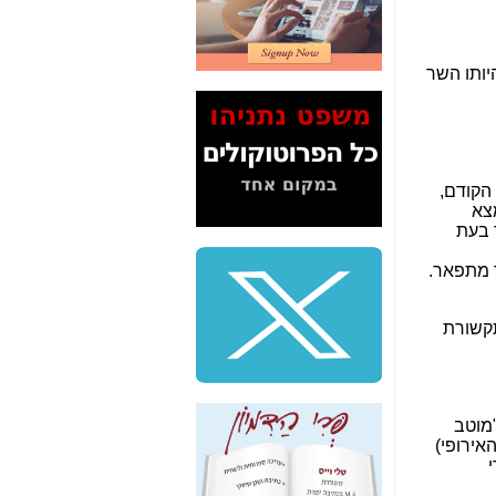
2" על תעלולי השר
משה כחלון -
כאן
המשך חשיפת הבלוף
ששמו "מהפיכת
הסלולר" ואיך מסרסים
את הנתונים לציבור -
כאן
סיכום ביקור בסיליקון
ואלי - למה 3 הגדולות
משקיעות ומפתחות
באותם תחומים -
כאן
שלמה פילבר (עד
לאחרונה מנכ"ל משרד
התקשורת) - עד
מדינה? הצחקתם
אותי! -
כאן
"יש אפליה בחקירה"?
חשיפה: למה השר
משה כחלון לא נחקר
עד היום? -
כאן