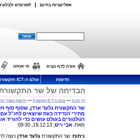
|
אפליקציות בחינם
לפורומים ולבלוגים
מי אנחנו
חזרה לדף הבית
חדשות
עולם ה-ICT ותקשורת
הבדיחה של שר התקשורת ב
דף הבית
>>
עולם ה-ICT ותקשורת
>>
חדשות משרד הת
שר התקשורת גלעד ארדן, שסוף סוף חזר
מחירי הנדידה בעת שיוצאים לחו"ל עם 
רגולטורים בעולם עושים כדי להוריד או
מאת:
אבי וייס
, 19.12.13, 09:30
ניתוח
: שר התקשורת
גלעד ארדן
רוצה להז