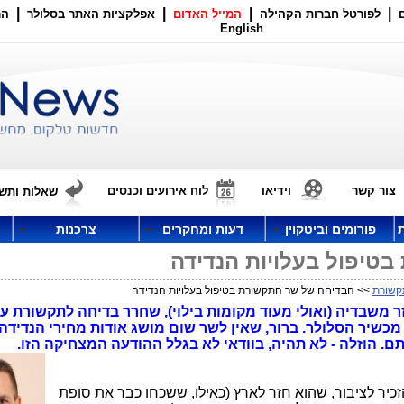
|
|
|
|
לפורטל חברות הקהילה
המייל האדום
אפלקציות האתר בסלולר
הר
English
צור קשר
וידיאו
לוח אירועים וכנסים
שאלות ותשו
פורומים וביטקוין
דעות ומחקרים
צרכנות
טיפול בעלויות הנדידה
קשורת
>> הבדיחה של שר התקשורת בטיפול בעלויות הנדידה
 משבדיה (ואולי מעוד מקומות בילוי), שחרר בדיחה לתקשורת על
מכשיר הסלולר. ברור, שאין לשר שום מושג אודות מחירי הנדידה
תם. הוזלה - לא תהיה, בוודאי לא בגלל ההודעה המצחיקה הזו.
כיר לציבור, שהוא חזר לארץ (כאילו, ששכחו כבר את סופת